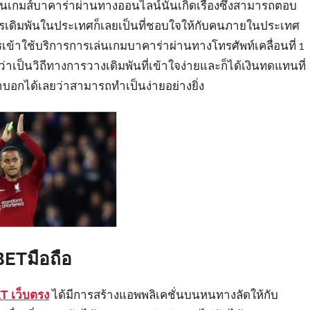
นเกมส์บาคาร่าผ่านทางออนไลน์นั้นเกิดเรื่องซึ่งสามารถตอบ
ส์การเดิมพันในประเทศก็เลยเป็นที่ชอบใจให้กับคนภายในประเทศ
การเข้าใช้บริการการเล่นเกมบาคาร่าผ่านทางโทรศัพท์เคลื่อนที่ 1
าเป็นวิถีทางการวางเดิมพันที่เข้าใจง่ายและก็ได้เงินทดแทนที่
ร่าบอกได้เลยว่าสามารถทำเป็นง่ายอย่างยิ่ง
BETมือถือ
 เว็บตรง
ได้มีการสร้างแอพพลิเคชั่นบนหนทางลัดให้กับ