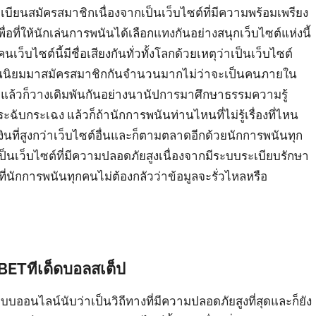
บียนสมัครสมาชิกเนื่องจากเป็นเว็บไซต์ที่มีความพร้อมเพรียง
พื่อที่ให้นักเล่นการพนันได้เลือกแทงกันอย่างสนุกเว็บไซต์แห่งนี้
ไซต์นี้มีชื่อเสียงกันทั่วทั้งโลกด้วยเหตุว่าเป็นเว็บไซต์
งมีคนนิยมมาสมัครสมาชิกกันจำนวนมากไม่ว่าจะเป็นคนภายใน
แล้วก็วางเดิมพันกันอย่างนานัปการมาศึกษาธรรมความรู้
ะฉับกระเฉง แล้วก็ถ้านักการพนันท่านไหนที่ไม่รู้เรื่องที่ไหน
นที่สูงกว่าเว็บไซต์อื่นและก็ตามตลาดอีกด้วยนักการพนันทุก
ป็นเว็บไซต์ที่มีความปลอดภัยสูงเนื่องจากมีระบบระเบียบรักษา
ี่นักการพนันทุกคนไม่ต้องกลัวว่าข้อมูลจะรั่วไหลหรือ
ETทีเด็ดบอลสเต็ป
บออนไลน์นับว่าเป็นวิถีทางที่มีความปลอดภัยสูงที่สุดและก็ยัง