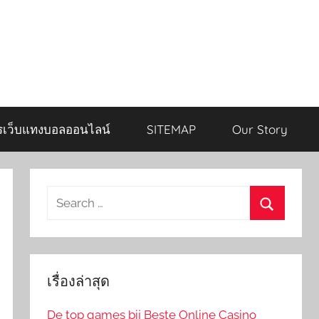
รเว็บแทงบอลออนไลน์
SITEMAP
Our Story
Search
for:
Search
เรื่องล่าสุด
De top games bij Beste Online Casino