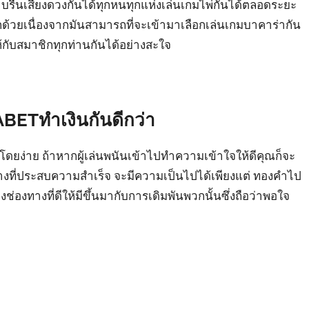
บรื่นเสี่ยงดวงกันได้ทุกหนทุกแห่งเล่นเกมไพ่กันได้ตลอดระยะ
ีกด้วยเนื่องจากมันสามารถที่จะเข้ามาเลือกเล่นเกมบาคาร่ากัน
ห้กับสมาชิกทุกท่านกันได้อย่างสะใจ
ETทำเงินกันดีกว่า
ดยง่าย ถ้าหากผู้เล่นพนันเข้าไปทำความเข้าใจให้ดีคุณก็จะ
งที่ประสบความสำเร็จ จะมีความเป็นไปได้เพียงแต่ ทองคำไป
ช่องทางที่ดีให้มีขึ้นมากับการเดิมพันพวกนั้นซึ่งถือว่าพอใจ