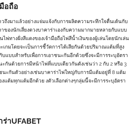
ือถือ
าวถึงมาแล้วอย่างแจ่มแจ้งกับการผลิตความระทึกใจตื่นเต้นกับ
ายตาของนักเสี่ยงดวงบาคาร่าเองกับความมากมายหลายกับแบบ
นไพ่ทางฝั่งสีแดงของเจ้ามือถือไพ่สีน้ำเงินของผู้เล่นโดยนักเล่น
เกมโดยจะเป็นการชี้วัดการได้เสียกันด้วยปริมาณแต้มที่สูง
มายกับแบบสำหรับเพื่อการเอาชนะกันอีกด้วยซึ่งจะมีการระบุอัตรา
กันด้วยการมีหน้าไพ่ที่แบบเดียวกันดังเช่นว่า 2 กับ 2 หรือ 3
าชนะกันตัวอย่างเช่นบาคาร่าไพ่ใหญ่กับการมีแต้มอยู่ที่ 8 แต้ม
ต้มทุกแต้มอีกด้วย งตัวเลือกต่างๆกลุ่มนี้จะมีการระบุอัตรา
คาร่าUFABET