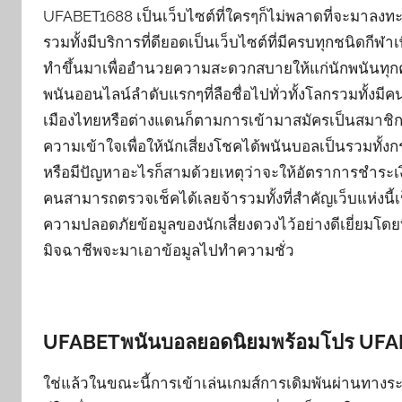
UFABET1688 เป็นเว็บไซต์ที่ใครๆก็ไม่พลาดที่จะมาลงทะเ
รวมทั้งมีบริการที่ดียอดเป็นเว็บไซต์ที่มีครบทุกชนิดกีฬาเ
ทำขึ้นมาเพื่ออำนวยความสะดวกสบายให้แก่นักพนันทุกคนเว็บ
พนันออนไลน์ลำดับแรกๆที่ลือชื่อไปทั่วทั้งโลกรวมทั้
เมืองไทยหรือต่างแดนก็ตามการเข้ามาสมัครเป็นสมาชิก
ความเข้าใจเพื่อให้นักเสี่ยงโชคได้พนันบอลเป็นรวมทั้งกร
หรือมีปัญหาอะไรก็สามด้วยเหตุว่าจะให้อัตราการชำระเงิ
คนสามารถตรวจเช็คได้เลยจ้ารวมทั้งที่สำคัญเว็บแห่งนี้เ
ความปลอดภัยข้อมูลของนักเสี่ยงดวงไว้อย่างดีเยี่ยมโดยท
มิจฉาชีพจะมาเอาข้อมูลไปทำความชั่ว
UFABETพนันบอลยอดนิยมพร้อมโปร UFAB
ใช่แล้วในขณะนี้การเข้าเล่นเกมส์การเดิมพันผ่านทางระบ