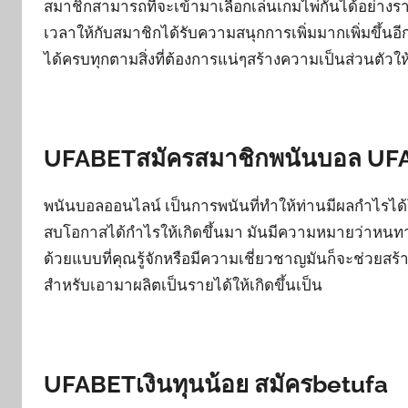
สมาชิกสามารถที่จะเข้ามาเลือกเล่นเกมไพ่กันได้อย่างรา
เวลาให้กับสมาชิกได้รับความสนุกการเพิ่มมากเพิ่มขึ้นอ
ได้ครบทุกตามสิ่งที่ต้องการแน่ๆสร้างความเป็นส่วนตัวใ
UFABETสมัครสมาชิกพนันบอล UFAB
พนันบอลออนไลน์ เป็นการพนันที่ทำให้ท่านมีผลกำไรได้โ
สบโอกาสได้กำไรให้เกิดขึ้นมา มันมีความหมายว่าหนทา
ด้วยแบบที่คุณรู้จักหรือมีความเชี่ยวชาญมันก็จะช่วยสร้าง
สำหรับเอามาผลิตเป็นรายได้ให้เกิดขึ้นเป็น
UFABETเงินทุนน้อย สมัครbetufa