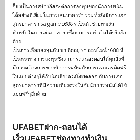
ก็ยังเป็นการสร้างอิสระต่อการลงทุนของนักการพนัน
ได้อย่างดีเยี่ยมในการเล่นบาคาร่า รวมทั้งยังมีการแจก
สูตรบาคาร่า sa game 1688 ที่เป็นตัวช่วยทำเงิน
สำหรับในการเล่นบาคาร่าซึ่งสามารถทำเงินได้จริงอีก
ด้วย
เป็นการเลือกลงทุนกับ บา ติดอยู่ ร่า ออนไลน์ 1688 ที่
เป็นหนทางการลงทุนซึ่งสามารถสนองตอบได้ทุกสิ่งที่
มีความต้องการของนักการพนัน กับการแจกเครดิตฟรี
ในแบบต่างๆให้กับนักเสี่ยงดวงโดยตลอด กับการแจก
สูตรบาคาร่าที่มีความเที่ยงตรงให้กับนักการพนันได้ใช้
แบบฟรีๆอีกด้วย
UFABETฝาก-ถอนได้
เร็วUFABETช่องทางทำเงิน