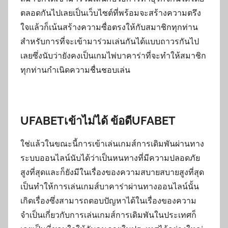
ตลอดกันไปเลยเป็นเว็บไซต์ที่พร้อมจะสร้างความตรึง
ใจแล้วก็เน้นสร้างความซื่อตรงให้กับสมาชิกทุกท่าน
สำหรับการที่จะเข้ามาร่วมเล่นกันได้แบบถาวรกันไป
เลยซึ่งนับว่ายังคงเป็นเกมไพ่บาคาร่าที่จะทำให้สมาชิก
ทุกท่านกำเนิดความชื่นชอบเล่น
UFABETเข้าไม่ได้ ข้อดีUFABET
ใช่แล้วในขณะนี้การเข้าเล่นเกมส์การเดิมพันผ่านทาง
ระบบออนไลน์นับได้ว่าเป็นหนทางที่มีความปลอดภัย
สูงที่สุดและก็ยังมีในเรื่องของความสบายสบายสูงที่สุด
เป็นทำให้การเล่นเกมส์บาคาร่าผ่านทางออนไลน์นั้น
เกิดเรื่องซึ่งสามารถตอบปัญหาได้ในเรื่องของความ
จำเป็นเกี่ยวกับการเล่นเกมส์การเดิมพันในประเทศก็