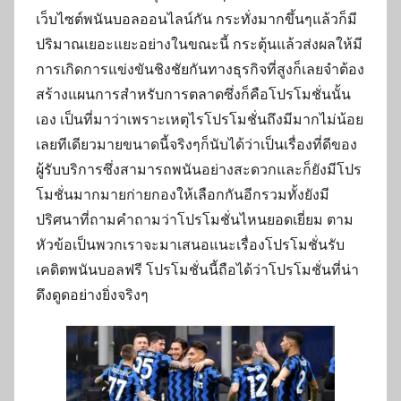
เว็บไซต์พนันบอลออนไลน์กัน กระทั่งมากขึ้นๆแล้วก็มี
ปริมาณเยอะแยะอย่างในขณะนี้ กระตุ้นแล้วส่งผลให้มี
การเกิดการแข่งขันชิงชัยกันทางธุรกิจที่สูงก็เลยจำต้อง
สร้างแผนการสำหรับการตลาดซึ่งก็คือโปรโมชั่นนั้น
เอง เป็นที่มาว่าเพราะเหตุไรโปรโมชั่นถึงมีมากไม่น้อย
เลยทีเดียวมายขนาดนี้จริงๆก็นับได้ว่าเป็นเรื่องที่ดีของ
ผู้รับบริการซึ่งสามารถพนันอย่างสะดวกและก็ยังมีโปร
โมชั่นมากมายก่ายกองให้เลือกกันอีกรวมทั้งยังมี
ปริศนาที่ถามคำถามว่าโปรโมชั่นไหนยอดเยี่ยม ตาม
หัวข้อเป็นพวกเราจะมาเสนอแนะเรื่องโปรโมชั่นรับ
เคดิตพนันบอลฟรี โปรโมชั่นนี้ถือได้ว่าโปรโมชั่นที่น่า
ดึงดูดอย่างยิ่งจริงๆ