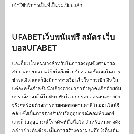
เข้าใช้บริการเป็นที่เป็นระเบียบแล้ว
UFABETเว็บพนันฟรี สมัคร เว็บ
บอลUFABET
และก็ยังเป็นหนทางสำหรับในการลงทุนซึ่งสามารถ
สร้างผลตอบแทนได้จริงอีกด้วยกับความชัดเจนในการ
ชำระเงิน และก็ยังมีการวางเงื่อนไขในการเบิกเงินใน
แต่ละครั้งสำหรับนักเสี่ยงดวงบาคาร่าทุกคนอีกด้วยกับ
การแจ้งถอนได้ในทันทีทันใด แบบรอบต่อรอบอย่างยิ่ง
จริงๆพร้อมด้วยการถ่ายทอดสดผ่านคาสิโนออนไลน์จี
คลับ ซึ่งเป็นการรองรับกับวัสดุอุปกรณ์คอมพิวเตอร์
และก็วัสดุอุปกรณ์โทรศัพท์มือถือได้ สำหรับหนทางดัง
กล่าวข้างต้นซึ่งจะเป็นการสร้างความระทึกใจตื่นเต้น