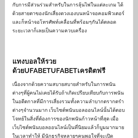
กับการมีส่วนร่วมสำหรับในการลุ้นไพ่ในแต่ละเกม ได้
ด้วยสายตาของนักเสี่ยงดวงเองบนหน้าจอคอมพิวเตอร์
และก็หน้าจอโทรศัพท์เคลื่อนที่พร้อมๆกันได้ตลอด
ระยะเวลาก็เลยเป็นความควบเครื่อง
แทงบอลให้รวย
ด้วยUFABETUFABETเครดิตฟรี
เนื่องจากด้วยความสบายสบายสำหรับในการพนัน
ต่างๆที่ผู้คนไม่เคยได้รับถ้าเกิดเปรียบเทียบกับการพนัน
ในอดีตกาลที่มีการเสี่ยงรวมทั้งความลำบากตรากตรำ
ต่างๆจำนวนมาก เว็บไซต์พนันบอลออนไลน์นั้นได้ตอบ
โจทย์ในสิ่งที่ต้องการของนักพนันก้าวหน้าที่สุด เมื่อ
เว็บไซต์พนันบอลออนไลน์เป็นที่นิยมแล้วก็บูมมากมาย
ในเวลาทำให้ มีนักธุรกิจหลายๆคนพอใจที่จะเปิด