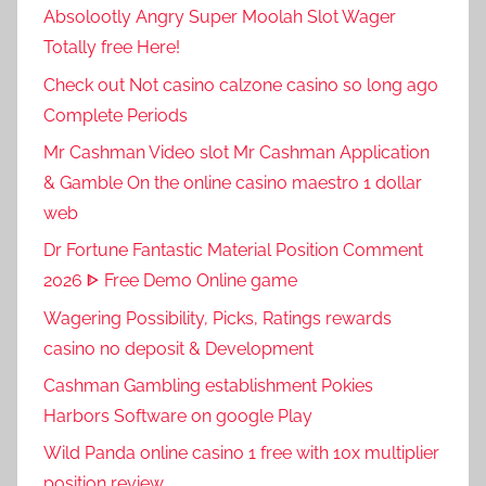
Absolootly Angry Super Moolah Slot Wager
Totally free Here!
Check out Not casino calzone casino so long ago
Complete Periods
Mr Cashman Video slot Mr Cashman Application
& Gamble On the online casino maestro 1 dollar
web
Dr Fortune Fantastic Material Position Comment
2026 ᐈ Free Demo Online game
Wagering Possibility, Picks, Ratings rewards
casino no deposit & Development
Cashman Gambling establishment Pokies
Harbors Software on google Play
Wild Panda online casino 1 free with 10x multiplier
position review