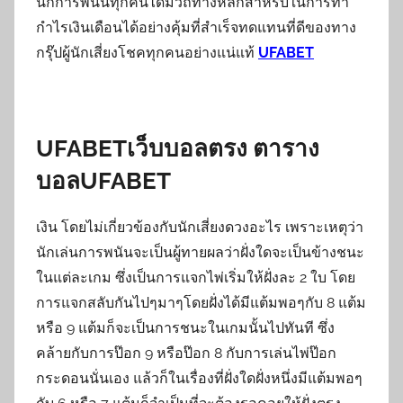
นักการพนันทุกคนได้มีวิถีทางหลักสำหรับในการทำ
กำไรเงินเดือนได้อย่างคุ้มที่สำเร็จทดแทนที่ดีของทาง
กรุ๊ปผู้นักเสี่ยงโชคทุกคนอย่างแน่แท้
UFABET
UFABETเว็บบอลตรง ตาราง
บอลUFABET
เงิน โดยไม่เกี่ยวข้องกับนักเสี่ยงดวงอะไร เพราะเหตุว่า
นักเล่นการพนันจะเป็นผู้ทายผลว่าฝั่งใดจะเป็นข้างชนะ
ในแต่ละเกม ซึ่งเป็นการแจกไพ่เริ่มให้ฝั่งละ 2 ใบ โดย
การแจกสลับกันไปๆมาๆโดยฝั่งได้มีแต้มพอๆกับ 8 แต้ม
หรือ 9 แต้มก็จะเป็นการชนะในเกมนั้นไปทันที ซึ่ง
คล้ายกับการป๊อก 9 หรือป๊อก 8 กับการเล่นไพ่ป๊อก
กระดอนนั่นเอง แล้วก็ในเรื่องที่ฝั่งใดฝั่งหนึ่งมีแต้มพอๆ