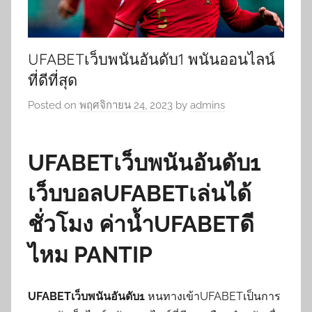
UFABETเว็บพนันอันดับ1 พนันออนไลน์
ที่ดีที่สุด
Posted on
พฤศจิกายน 24, 2023
by
admins
UFABETเว็บพนันอันดับ1
เว็บบอลUFABETเล่นได้
ชั่วโมง ค่าน้ำUFABETดี
ไหม PANTIP
UFABETเว็บพนันอันดับ1
หนทางเข้าUFABETเป็นการ