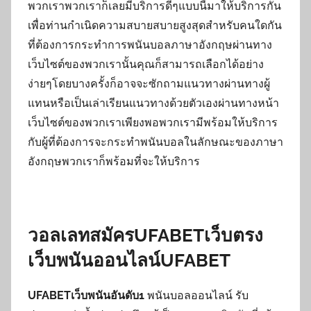
พวกเราพวกเราก็เลยมีบริการดีๆแบบนี้มาให้บริการกัน
เพื่อท่านกำเนิดความสบายสบายสูงสุดสำหรับคนใดกัน
ที่ต้องการกระทำการพนันบอลภาษาอังกฤษผ่านทาง
เว็บไซต์ของพวกเรานั้นคุณก็สามารถเลือกได้อย่าง
ง่ายๆโดยบางครั้งก็อาจจะซักถามแนวทางผ่านทางผู้
แทนหรือเป็นเล่าเรียนแนวทางด้วยตัวเองผ่านทางหน้า
เว็บไซต์ของพวกเราเพียงพอพวกเรามีพร้อมให้บริการ
กับผู้ที่ต้องการจะกระทำพนันบอลในลักษณะของภาษา
อังกฤษพวกเราก็พร้อมที่จะให้บริการ
วอลเลทสมัครUFABETเว็บตรง
เว็บพนันออนไลน์UFABET
UFABETเว็บพนันอันดับ1
พนันบอลออนไลน์ รับ