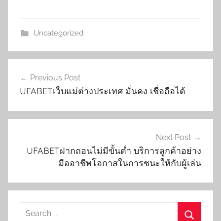
Uncategorized
เมนู
Previous Post
นำทาง
UFABETเว็บแม่ต่างประเทศ มั่นคง เชื่อถือได้
เรื่อง
Next Post
UFABETฝากถอนไม่มีขั้นต่ำ บริการลูกค้าอย่าง
มืออาชีพโอกาสในการชนะให้กับผู้เล่น
Search