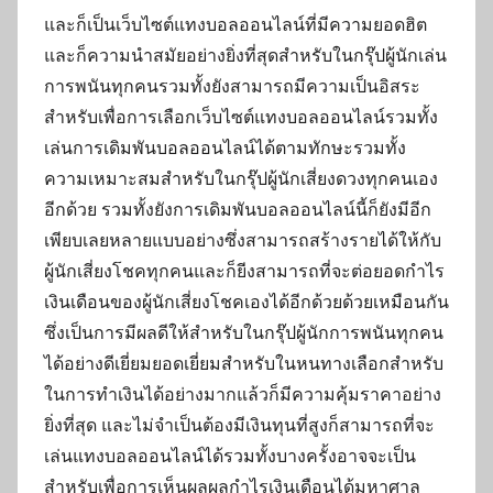
และก็เป็นเว็บไซต์แทงบอลออนไลน์ที่มีความยอดฮิต
และก็ความนำสมัยอย่างยิ่งที่สุดสำหรับในกรุ๊ปผู้นักเล่น
การพนันทุกคนรวมทั้งยังสามารถมีความเป็นอิสระ
สำหรับเพื่อการเลือกเว็บไซต์แทงบอลออนไลน์รวมทั้ง
เล่นการเดิมพันบอลออนไลน์ได้ตามทักษะรวมทั้ง
ความเหมาะสมสำหรับในกรุ๊ปผู้นักเสี่ยงดวงทุกคนเอง
อีกด้วย รวมทั้งยังการเดิมพันบอลออนไลน์นี้ก็ยังมีอีก
เพียบเลยหลายแบบอย่างซึ่งสามารถสร้างรายได้ให้กับ
ผู้นักเสี่ยงโชคทุกคนและก็ยีงสามารถที่จะต่อยอดกำไร
เงินเดือนของผู้นักเสี่ยงโชคเองได้อีกด้วยด้วยเหมือนกัน
ซึ่งเป็นการมีผลดีให้สำหรับในกรุ๊ปผู้นักการพนันทุกคน
ได้อย่างดีเยี่ยมยอดเยี่ยมสำหรับในหนทางเลือกสำหรับ
ในการทำเงินได้อย่างมากแล้วก็มีความคุ้มราคาอย่าง
ยิ่งที่สุด และไม่จำเป็นต้องมีเงินทุนที่สูงก็สามารถที่จะ
เล่นแทงบอลออนไลน์ได้รวมทั้งบางครั้งอาจจะเป็น
สำหรับเพื่อการเห็นผลผลกำไรเงินเดือนได้มหาศาล