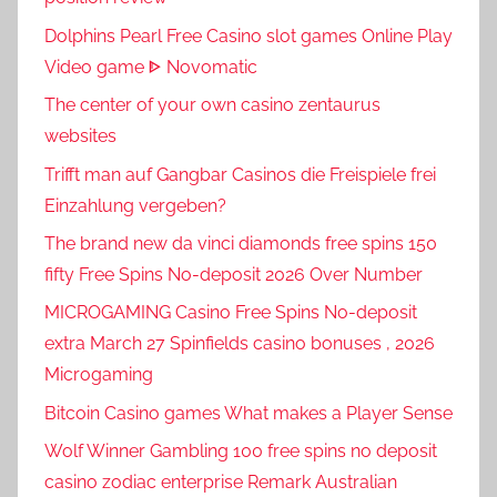
Dolphins Pearl Free Casino slot games Online Play
Video game ᐈ Novomatic
The center of your own casino zentaurus
websites
Trifft man auf Gangbar Casinos die Freispiele frei
Einzahlung vergeben?
The brand new da vinci diamonds free spins 150
fifty Free Spins No-deposit 2026 Over Number
MICROGAMING Casino Free Spins No-deposit
extra March 27 Spinfields casino bonuses , 2026
Microgaming
Bitcoin Casino games What makes a Player Sense
Wolf Winner Gambling 100 free spins no deposit
casino zodiac enterprise Remark Australian