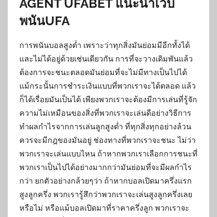
AGENT UFABET แนะนำเว็บ
พนันUFA
การพนันบอลสูงต่ำ เพราะว่าทุกสิ่งมันย่อมมีอีกทั้งได้
และไม่ได้อยู่ด้วยเช่นเดียวกัน การที่จะวางเดิมพันแล้ว
ต้องการจะชนะตลอดมันย่อมที่จะไม่มีทางเป็นไปได้
แม้กระนั้นการชำระเงินแบบที่พวกเราจะได้ตลอด แล้ว
ก็ได้เรื่อยมันเป็นได้ เพียงพวกเราจะต้องมีการเล่นที่รู้จัก
ความไม่เหมือนของสิ่งที่พวกเราจะเล่นดีอย่างวิธีการ
ทำผลกำไรจากการเล่นลูกสูงต่ำ ที่ทุกสิ่งทุกอย่างล้วน
ควรจะมีกฎของมันอยู่ ช่องทางที่พวกเราจะชนะ ไม่ว่า
พวกเราจะเล่นแบบไหน ถ้าหากพวกเราเลือกการชนะที่
พวกเราเป็นไปได้อย่างมากกว่ามันย่อมที่จะมีผลกำไร
กว่า ยกตัวอย่างกล้วยๆว่า ถ้าหากบอลเปิดมาครึ่งแรก
สูงลูกครึ่ง พวกเรารู้สึกว่าพวกเราจะเล่นสูงลูกครึ่งเลย
หรือไม่ หรือแม้บอลเปิดมาที่ราคาครึ่งลูก พวกเราจะ