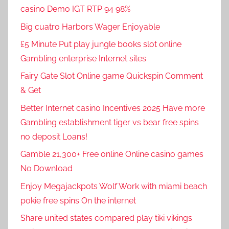
casino Demo IGT RTP 94 98%
Big cuatro Harbors Wager Enjoyable
£5 Minute Put play jungle books slot online
Gambling enterprise Internet sites
Fairy Gate Slot Online game Quickspin Comment
& Get
Better Internet casino Incentives 2025 Have more
Gambling establishment tiger vs bear free spins
no deposit Loans!
Gamble 21,300+ Free online Online casino games
No Download
Enjoy Megajackpots Wolf Work with miami beach
pokie free spins On the internet
Share united states compared play tiki vikings