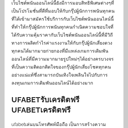
เว็บไซต์พนันออนไลน์นี้ยังมีการมอบสิทธิพิเศษต่างๆที่
เป็นโปรโมชั่นที่ดีที่มอบให้กับกรุ๊ปผู้นักการพนันทุกคน
ที่ได้เข้ามาสมัครใช้บริการกับเว็บไซต์พนันออนไลน์นี้
ที่ทำให้กรุ๊ปผู้นักการพนันทุกคนกำเนิดความชอบใจที่
ได้รับความคุ้มราคากับเว็บไซต์พนันออนไลน์นี้ที่มีวิถี
ทางการผลิตกำไรค่าแรงงานให้กับกรุ๊ปผู้นักเสี่ยงดวง
ทุกคนได้มากมายก่ายกองที่มีแหล่งเกมการเดิมพัน
ออนไลน์ที่มีความมากมายรูปใหม่ๆได้อย่างครบวงจร
ที่เป็นความติดอกติดใจของกรุ๊ปผู้นักเสี่ยงโชคทุกคน
อย่างแน่แท้ซึ่งสามารถบันเทิงใจเพลินใจไปกับการ
ลงทุนเกมการเดิมพันออนไลน์ได้อย่างมาก
UFABETรับเครดิตฟรี
UFABETเครดิตฟ
รี
ufabetเล่นบนโทรศัพท์มือถือ เป็นการสร้างความ