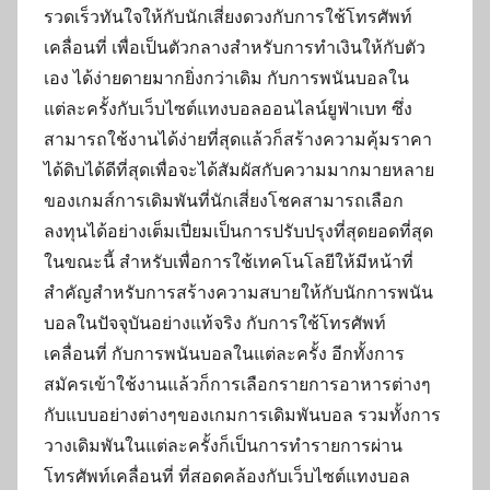
รวดเร็วทันใจให้กับนักเสี่ยงดวงกับการใช้โทรศัพท์
เคลื่อนที่ เพื่อเป็นตัวกลางสำหรับการทำเงินให้กับตัว
เอง ได้ง่ายดายมากยิ่งกว่าเดิม กับการพนันบอลใน
แต่ละครั้งกับเว็บไซต์แทงบอลออนไลน์ยูฟ่าเบท ซึ่ง
สามารถใช้งานได้ง่ายที่สุดแล้วก็สร้างความคุ้มราคา
ได้ดิบได้ดีที่สุดเพื่อจะได้สัมผัสกับความมากมายหลาย
ของเกมส์การเดิมพันที่นักเสี่ยงโชคสามารถเลือก
ลงทุนได้อย่างเต็มเปี่ยมเป็นการปรับปรุงที่สุดยอดที่สุด
ในขณะนี้ สำหรับเพื่อการใช้เทคโนโลยีให้มีหน้าที่
สำคัญสำหรับการสร้างความสบายให้กับนักการพนัน
บอลในปัจจุบันอย่างแท้จริง กับการใช้โทรศัพท์
เคลื่อนที่ กับการพนันบอลในแต่ละครั้ง อีกทั้งการ
สมัครเข้าใช้งานแล้วก็การเลือกรายการอาหารต่างๆ
กับแบบอย่างต่างๆของเกมการเดิมพันบอล รวมทั้งการ
วางเดิมพันในแต่ละครั้งก็เป็นการทำรายการผ่าน
โทรศัพท์เคลื่อนที่ ที่สอดคล้องกับเว็บไซต์แทงบอล