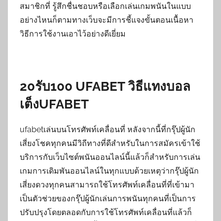
สมาชิกที่ รู้สึกชื่นชอบหรือเลือกเล่นเกมพนันในแบบ
อย่างไหนก็ตามทางเว็บจะมีการชี้แจงขั้นตอนเนื้อหา
วิธีการใช้งานเอาไว้อย่างดีเยี่ยม
20รับ100 UFABET วิธีแทงบอล
เต็งUFABET
ufabetเล่นบนโทรศัพท์เคลื่อนที่ หลังจากนี้ที่กรุ๊ปผู้นัก
เสี่ยงโชคทุกคนมีวิถีทางที่ดีสำหรับในการสมัครเข้าใช้
บริการกับเว็บไซต์พนันออนไลน์นี้แล้วก็สำหรับการเล่น
เกมการเดิมพันออนไลน์ในทุกแบบด้วยเหตุว่ากรุ๊ปผู้นัก
เสี่ยงดวงทุกคนสามารถใช้โทรศัพท์เคลื่อนที่ที่เข้ามา
เป็นตัวช่วยของกรุ๊ปผู้นักเล่นการพนันทุกคนที่เป็นการ
ปรับปรุงโดยตลอดกับการใช้โทรศัพท์เคลื่อนที่แล้วก็