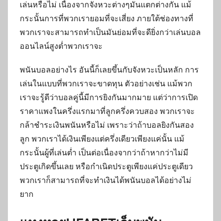
เล่นหรือไม่ เนื่องจากจังหวะต่างๆมันแตกต่างกัน แม้
กระนั้นการที่พวกเรายอมที่จะเสี่ยง ภายใต้ช่องทางที่
พวกเราจะสามารถทำเป็นมันย่อมที่จะดียิ่งกว่าเล่นบอล
ออนไลน์สูงต่ำพวกเราจะ
พนันบอลอย่างไร อันนี้ก็เลยขึ้นกับจังหวะเป็นหลัก การ
เล่นในแบบที่พวกเราจะขาดทุน ตัวอย่างเช่น แม้พวก
เราจะรู้ดีว่าบอลคู่นี้มีการยิงกันมากมาย แต่ว่าการเปิด
ราคาแพงในครึ่งแรกมาที่ลูกครึ่งควบสอง พวกเราจะ
กล้าชำระเงินพนันหรือไม่ เพราะว่าถ้าบอลยิงกันสอง
ลูก พวกเราได้เงินเพียงแต่ครึ่งเดียวเพียงแค่นั้น แม้
กระนั้นผู้ที่เล่นต่ำ เป็นต่อเนื่องจากว่าถ้าหากว่าไม่มี
ประตูเกิดขึ้นเลย หรือกำเนิดประตูเพียงแค่ประตูเดียว
พวกเราก็สามารถที่จะทำเงินได้พนันบอลได้อย่างไม่
ยาก