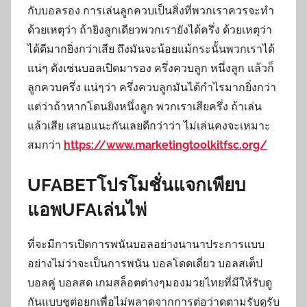
กับบอลรอง การเล่นลูกควบเป็นสิ่งที่พวกเราควรจะทำ
ด้วยเหตุว่า ถ้ายิงลูกเดียวพวกเรายังได้ครึ่ง ด้วยเหตุว่า
ได้ดีมากยิ่งกว่าเสีย ถึงมันจะน้อยแม้กระนั้นพวกเราได้
แน่ๆ ดังเช่นบอลเปิดมารอง ครึ่งควบลูก หนึ่งลูก แล้วก็
ลูกควบครึ่ง แน่ๆว่า ครึ่งควบลูกมันได้กำไรมากยิ่งกว่า
แต่ว่าถ้าหากโดนยิงหนึ่งลูก พวกเราเสียครึ่ง ถ้าเล่น
แล้วเสีย เสนอแนะกันเลยดีกว่าว่า ไม่เล่นคงจะเหมาะ
สมกว่า
https://www.marketingtoolkitfsc.org/
UFABETโปรโมชั่นแจกเพียบ
แอพUFAเล่นไพ่
ที่จะมีการเปิดการพนันบอลอย่างนานาประการแบบ
อย่างไม่ว่าจะเป็นการพนัน บอลโดดเดี่ยว บอลสเต็ป
บอลคู่ บอลสด เกมสล็อตต่างๆมองมวยไทยที่มีให้รับดู
กันแบบชูต่อยกเพื่อไม่พลาดจากการต่อว่าดตามรับดูรับ