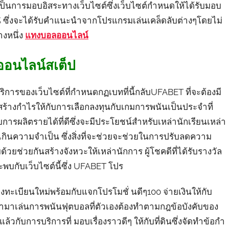
็นการมอบอิสระทางเว็บไซต์ซึ่งเว็บไซต์กำหนดให้ได้รับมอบ
100% ซึ่งจะได้รับคำแนะนำจากโปรแกรมเล่นเคล็ดลับต่างๆโดยไม่
างหนึ่ง
แทงบอลออนไลน์
ออนไลน์สเต็ป
ริการของเว็บไซต์ที่กำหนดกฏเบทที่นี้กลับUFABET ที่จะต้องมี
ถสร้างกำไรให้กับการเลือกลงทุนกับเกมการพนันเป็นประจำที่
ารผลิตรายได้ที่ดีซึ่งจะมีประโยชน์สำหรับเหล่านักเรียนเหล่า
ากเกินความจำเป็น ซึ่งสิ่งที่จะช่วยจะช่วยในการปรับลดความ
วยช่วยกันสร้างจังหวะให้เหล่านักการ ผู้โชคดีที่ได้รับรางวัล
พบกับเว็บไซต์นี้ซึ่ง UFABET โปร
ลงทะเบียนใหม่พร้อมกับแจกโปรโมชั่ นดีๆ100 จ่ายเงินให้กับ
้ามาเล่นการพนันฟุตบอลที่ตัวเองต้องทำตามกฎข้อบังคับของ
ล้วกับการบริการที่ มอบเรื่องราวดีๆ ให้กับที่ดินซึ่งจัดทำข้อกำ