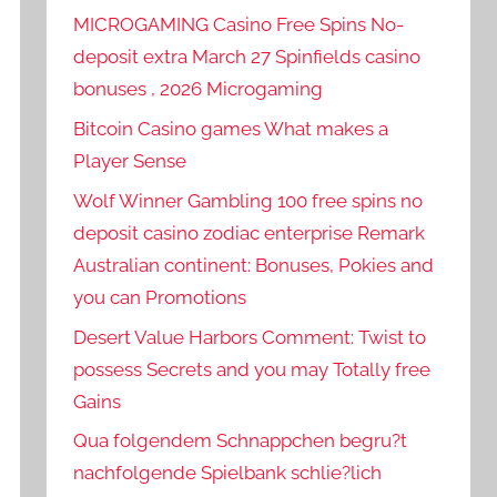
MICROGAMING Casino Free Spins No-
deposit extra March 27 Spinfields casino
bonuses , 2026 Microgaming
Bitcoin Casino games What makes a
Player Sense
Wolf Winner Gambling 100 free spins no
deposit casino zodiac enterprise Remark
Australian continent: Bonuses, Pokies and
you can Promotions
Desert Value Harbors Comment: Twist to
possess Secrets and you may Totally free
Gains
Qua folgendem Schnappchen begru?t
nachfolgende Spielbank schlie?lich