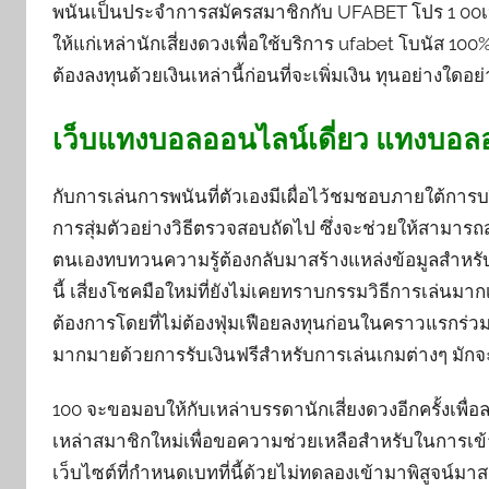
พนันเป็นประจำการสมัครสมาชิกกับ UFABET โปร 1 00เป
ให้แก่เหล่านักเสี่ยงดวงเพื่อใช้บริการ ufabet โบนัส 
ต้องลงทุนด้วยเงินเหล่านี้ก่อนที่จะเพิ่มเงิน ทุนอย่างใดอย่
เว็บแทงบอลออนไลน์เดี่ยว แทงบอล
กับการเล่นการพนันที่ตัวเองมีเผื่อไว้ชมชอบภายใต้การบ
การสุ่มตัวอย่างวิธีตรวจสอบถัดไป ซึ่งจะช่วยให้สามาร
ตนเองทบทวนความรู้ต้องกลับมาสร้างแหล่งข้อมูลสำหรับก
นี้ เสี่ยงโชคมือใหม่ที่ยังไม่เคยทราบกรรมวิธีการเล่นม
ต้องการโดยที่ไม่ต้องฟุ่มเฟือยลงทุนก่อนในคราวแรกร่วมด้
มากมายด้วยการรับเงินฟรีสำหรับการเล่นเกมต่างๆ มักจะ
100 จะขอมอบให้กับเหล่าบรรดานักเสี่ยงดวงอีกครั้งเพื่อ
เหล่าสมาชิกใหม่เพื่อขอความช่วยเหลือสำหรับในการเข
เว็บไซต์ที่กำหนดเบทที่นี้ด้วยไม่ทดลองเข้ามาพิสูจน์มาสแ