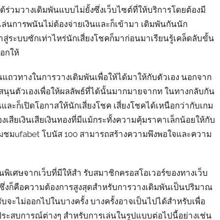
่วมวางเดิมพันแบบไม่ยั้งซึ่งเว็บไซต์ที่ให้บริการโดยต้องมี
การพนันไม่ต้องจ่ายเงินและก็เข้ามา เดิมพันกันนัก
ู่ระบบซักเท่าไหร่นักเสี่ยงโชคก็มาก่อนมาเรียนรู้เคล็ดลับขั้น
อกให้
็นแถวทางในการวางเดิมพันเพื่อให้ได้มาให้กับตัวเอง นอกจาก
บสนุนตัวเองเพื่อให้ผลลัพธ์ที่ได้นั้นมากมายจากท ในทางกลับกัน
และก็เปิดโอกาสให้นักเสี่ยงโชค เสี่ยงโชคได้เหนือกว่ากับเกม
องเสียเงินเสียเงินทองที่มีแม้กระทั้งความคุ้มราคาเล็กน้อยให้กับ
ยี่ยมชมufabet โบนัส 100 สามารถสร้างความพึงพอใจและความ
พิเศษจากเว็บที่มีให้สำ รับสมาชิกครอสโอเวอร์ของทางเว็บ
 ซึ่งก็คือความต้องการสูงสุดสำหรับการวางเดิมพันเป็นปริมาณ
รับจะไม่ออกไปในบางครั้ง บางครั้งอาจเป็นไปได้สำหรับเพื่อ
ู้มีประสบการณ์ต่างๆ สำหรับการเล่นในรูปแบบต่อไปนี้อย่างเช่น