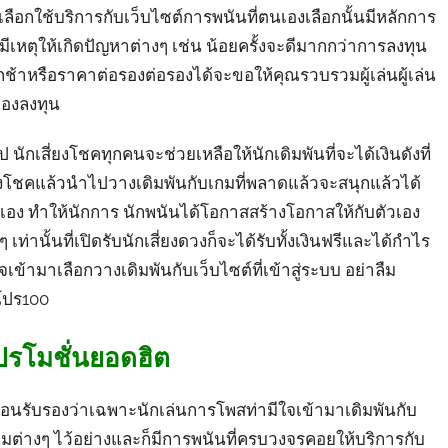
เลือกใช้บริการกับเว็บไซต์การพนันที่ตนเองเลือกนั้นมีหลักการ
ีเหตุให้เกิดปัญหาต่างๆ เช่น น้อยครั้งจะดีมากกว่าการลงทุน
ช้าหรือราคาต่อรองต่อรองได้จะขอให้คุณรวบรวมผู้เล่นผู้เล่น
้องลงทุน
 นักเสี่ยงโชคทุกคนจะช่วยเหลือให้นักเดิมพันที่จะได้เงินดังที่
ยงโชคแล้วนำไปวางเดิมพันกับเกมที่พลาดแล้วจะสนุกแล้วได้
เอง ทำให้นักการ นักพนันได้โอกาสสร้างโอกาสให้กับตัวเอง
เท่านั้นที่เปิดรับนักเสี่ยงดวงก็จะได้รับทั้งเงินฟรีและได้กำไร
เข้ามาเลือกวางเดิมพันกับเว็บไซต์ที่เข้าสู่ระบบ อย่าลืม
นโปร100
โมชั่นยอดฮิต
นอนรับรองว่าเฉพาะนักเล่นการโพสท่ามีใจเข้ามาเดิมพันกับ
มต่างๆ ไว้อย่างและก็มีการพนันที่ครบวงจรคอยให้บริการกับ