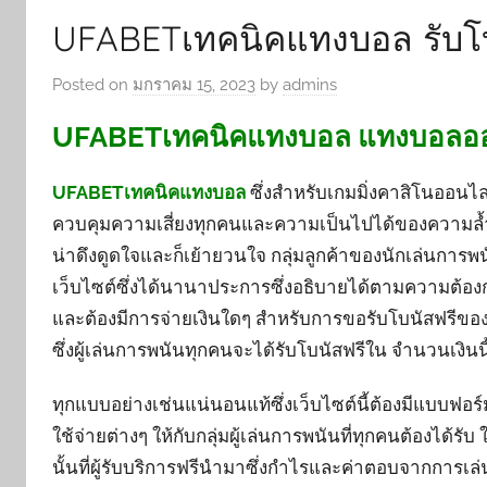
UFABETเทคนิคแทงบอล รับโบ
Posted on
มกราคม 15, 2023
by
admins
UFABETเทคนิคแทงบอล
แทงบอลออ
UFABETเทคนิคแทงบอล
ซึ่งสำหรับเกมมิ่งคาสิโนออนไล
ควบคุมความเสี่ยงทุกคนและความเป็นไปได้ของความล้ำยุ
น่าดึงดูดใจและก็เย้ายวนใจ กลุ่มลูกค้าของนักเล่นกา
เว็บไซต์ซึ่งได้นานาประการซึ่งอธิบายได้ตามความต้อง
และต้องมีการจ่ายเงินใดๆ สำหรับการขอรับโบนัสฟรีของเ
ซึ่งผู้เล่นการพนันทุกคนจะได้รับโบนัสฟรีใน จำนวนเงิน
ทุกแบบอย่างเช่นแน่นอนแท้ซึ่งเว็บไซต์นี้ต้องมีแบบฟอร
ใช้จ่ายต่างๆ ให้กับกลุ่มผู้เล่นการพนันที่ทุกคนต้องได้
นั้นที่ผู้รับบริการฟรีนำมาซึ่งกำไรและค่าตอบจากการเล