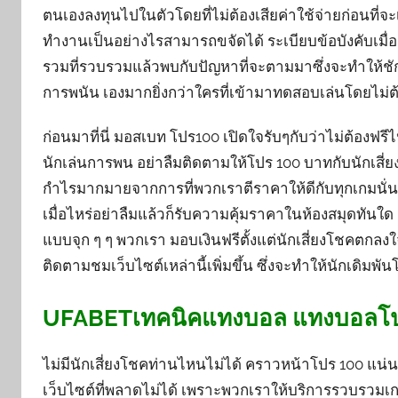
ตนเองลงทุนไปในตัวโดยที่ไม่ต้องเสียค่าใช้จ่ายก่อนที่จะ
ทำงานเป็นอย่างไรสามารถขจัดได้ ระเบียบข้อบังคับเมื่อม
รวมที่รวบรวมแล้วพบกับปัญหาที่จะตามมาซึ่งจะทำให้ชัก
การพนัน เองมากยิ่งกว่าใครที่เข้ามาทดสอบเล่นโดยไม่ต
ก่อนมาที่นี่ มอสเบท โปร100 เปิดใจรับๆกับว่าไม่ต้องฟรีไป
นักเล่นการพน อย่าลืมติดตามให้โปร 100 บาทกับนักเสี่
กำไรมากมายจากการที่พวกเราตีราคาให้ดีกับทุกเกมนั่น
เมื่อไหร่อย่าลืมแล้วก็รับความคุ้มราคาในห้องสมุดทันใด ๆ 
แบบจุก ๆ ๆ พวกเรา มอบเงินฟรีตั้งแต่นักเสี่ยงโชคตกลงใจ
ติดตามชมเว็บไซต์เหล่านี้เพิ่มขึ้น ซึ่งจะทำให้นักเดิมพั
UFABETเทคนิคแทงบอล แทงบอลโปร
ไม่มีนักเสี่ยงโชคท่านไหนไม่ได้ คราวหน้าโปร 100 แน่
เว็บไซต์ที่พลาดไม่ได้ เพราะพวกเราให้บริการรวบรวมเก