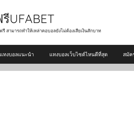
ฟรีUFABET
 สามารถทำให้เหล่าคอบอลยังไม่ต้องเสียเงินสักบาท
บแทงบอลแนะนำ
แทงบอลเว็บไซต์ไหนดีที่สุด
สมัค