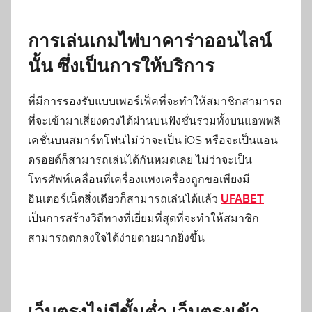
การเล่นเกมไพ่บาคาร่าออนไลน์
นั้น ซึ่งเป็นการให้บริการ
ที่มีการรองรับแบบเพอร์เฟ็คที่จะทำให้สมาชิกสามารถ
ที่จะเข้ามาเสี่ยงดวงได้ผ่านบนฟังชั่นรวมทั้งบนแอพพลิ
เคชั่นบนสมาร์ทโฟนไม่ว่าจะเป็น iOS หรือจะเป็นแอน
ดรอยด์ก็สามารถเล่นได้กันหมดเลย ไม่ว่าจะเป็น
โทรศัพท์เคลื่อนที่เครื่องแพงเครื่องถูกขอเพียงมี
อินเตอร์เน็ตสิ่งเดียวก็สามารถเล่นได้แล้ว
UFABET
เป็นการสร้างวิถีทางที่เยี่ยมที่สุดที่จะทำให้สมาชิก
สามารถตกลงใจได้ง่ายดายมากยิ่งขึ้น