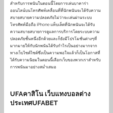
สำหรับการพนันในตอนนี้โดยการเล่นบาคาร่า
ออนไลน์บนโทรศัพท์เคลื่อนที่ที่นักพนันจะได้รับความ
สบายสบายความปลอดภัยไม่ว่าจะเล่นผ่านระบบ
โทรศัพท์มือถือ iPhone แท็บเล็ตที่นักพนันจะได้รับ
ความสบายสบายการดูแลการบริการโดยระบบความ
ปลอดภัยชั้นหนึ่งอีกด้วยและก็ยังมีโปรโมชั่นต่างๆที่
มากมายให้กับนักพนันได้รับกำไรเป็นอย่างมากจาก
ทางเว็บไซต์ไซด์ซึ่งเป็นความพอใจแล้วก็เป็นโอกาสที่
ได้รับความนิยมในตอนนี้เลือกเว็บของพวกเราสำหรับ
การพนันมาอย่างสม่ำเสมอ
UFAคาสิโน เว็บแทงบอลต่าง
ประเทศUFABET