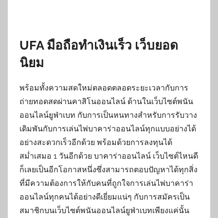
UFA มือถือทำเงินเร็ว เว็บยอด
นิยม
พร้อมทั้งความสดใหม่ตลอดตลอดระยะเวลากับการ
ถ่ายทอดสดผ่านคาสิโนออนไลน์ ด้านในเว็บไซต์พนัน
ออนไลน์ยูฟ่าเบท กับการเป็นหนทางสำหรับการรับวาง
เดิมพันกับการเล่นไพ่บาคาร่าออนไลน์ทุกแบบอย่างได้
อย่างสะดวกเร็วอีกด้วย พร้อมด้วยการลงทุนได้
สม่ำเสมอ 1 วันอีกด้วย บาคาร่าออนไลน์ เว็บไซต์ไหนดี
ก็เลยเป็นอีกโอกาสหนึ่งซึ่งสามารถตอบปัญหาได้ทุกสิ่ง
ที่มีความต้องการให้กับคนที่ถูกใจการเล่นไพ่บาคาร่า
ออนไลน์ทุกคนได้อย่างดีเยี่ยมแน่ๆ กับการสมัครเป็น
สมาชิกบนเว็บไซต์พนันออนไลน์ยูฟ่าเบทเพียงแค่นั้น