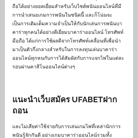
ถือได้อย่างยอดเยี่ยมสำหรับเว็บไซต์พนันออนไลน์ที่มี
การนำเสนอเกมการพนันในชนิดนี้ และก็โน่นจะ
เป็นการเติมเต็มความจำเป็นให้กับนักเล่นการพนันบา
คาร่าทุกคนได้อย่างดีเยี่ยมบาคาร่าออนไลน์ โทรศัพท์
มือถือ ได้แก่การใช้ผลดีจากโทรศัพท์เคลื่อนที่เพื่อนำ
มาเป็นตัวกึ่งกลางสำหรับในการลงทุนเล่นบาคาร่า
ออนไลน์ทุกหนกับการได้สัมผัสกับการแจกไพ่ในแต่ละ
รอบผ่านคาสิโนออนไลน์ต่างๆ
แนะนำเว็บสมัคร UFABETฝาก
ถอน
และไม่เสียค่าใช้จ่ายกับการเล่นเกมไพ่ที่เหล่านักการ
พนันรู้จักกันดี อย่างเกมบาคาร่าออนไลน์รวมทั้ง