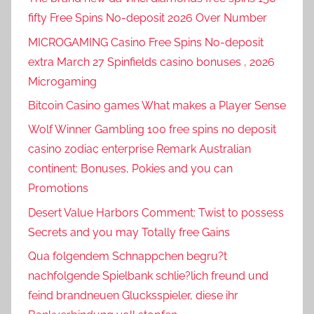
fifty Free Spins No-deposit 2026 Over Number
MICROGAMING Casino Free Spins No-deposit
extra March 27 Spinfields casino bonuses , 2026
Microgaming
Bitcoin Casino games What makes a Player Sense
Wolf Winner Gambling 100 free spins no deposit
casino zodiac enterprise Remark Australian
continent: Bonuses, Pokies and you can
Promotions
Desert Value Harbors Comment: Twist to possess
Secrets and you may Totally free Gains
Qua folgendem Schnappchen begru?t
nachfolgende Spielbank schlie?lich freund und
feind brandneuen Glucksspieler, diese ihr