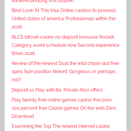
Bankverbindung voll stopfen
Best Look At This Visa Online casinos to possess
United states of america Professionals within the
2026
RLCS bitcoin casino no deposit bonuses Rocket
Category event schedule now Second experience
times 2026
Review of the newest Dual the wild chase slot free
spins Spin position Netent: Gorgeous or perhaps
not?
Deposit 10 Play with 80: Private Also offers
Play twenty free online games casino five,000+
100 percent free Casino games On the web Zero
Download
Examining the Top The newest Internet casino