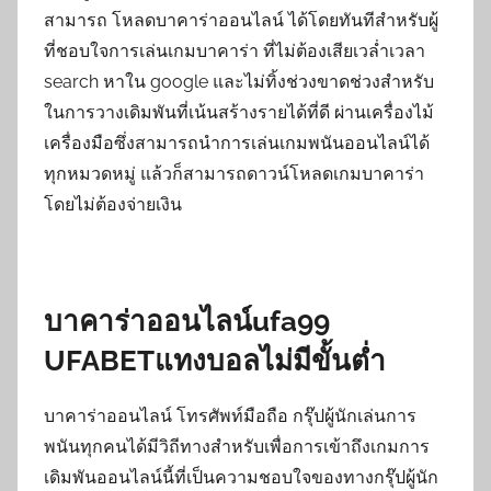
สามารถ โหลดบาคาร่าออนไลน์ ได้โดยทันทีสำหรับผู้
ที่ชอบใจการเล่นเกมบาคาร่า ที่ไม่ต้องเสียเวล่ำเวลา
search หาใน google และไม่ทิ้งช่วงขาดช่วงสำหรับ
ในการวางเดิมพันที่เน้นสร้างรายได้ที่ดี ผ่านเครื่องไม้
เครื่องมือซึ่งสามารถนำการเล่นเกมพนันออนไลน์ได้
ทุกหมวดหมู่ แล้วก็สามารถดาวน์โหลดเกมบาคาร่า
โดยไม่ต้องจ่ายเงิน
บาคาร่าออนไลน์ufa99
UFABETแทงบอลไม่มีขั้นต่ำ
บาคาร่าออนไลน์ โทรศัพท์มือถือ กรุ๊ปผู้นักเล่นการ
พนันทุกคนได้มีวิถีทางสำหรับเพื่อการเข้าถึงเกมการ
เดิมพันออนไลน์นี้ที่เป็นความชอบใจของทางกรุ๊ปผู้นัก