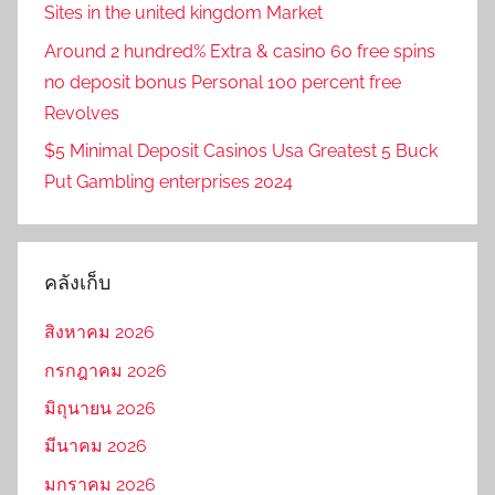
Sites in the united kingdom Market
Around 2 hundred% Extra & casino 60 free spins
no deposit bonus Personal 100 percent free
Revolves
$5 Minimal Deposit Casinos Usa Greatest 5 Buck
Put Gambling enterprises 2024
คลังเก็บ
สิงหาคม 2026
กรกฎาคม 2026
มิถุนายน 2026
มีนาคม 2026
มกราคม 2026