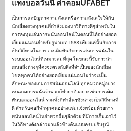
แทงบอลวันนี้ ค่าคอมUFABET
เป็นการลดปัญหาความลังเลหรือความลังเลใจให้กับ
นักเสี่ยงดวงทุกคนที่กำลังมองหาวิถีทางดีๆสำหรับใน
การลงทุนเล่นการพนันออนไลน์ในตอนนี้ได้อย่างยอด
เยี่ยมแน่นอนสำหรับยูฟ่าเบท 1688 เพียงแค่นั้นกับการ
เป็นวิถีทางในการวางเดิมพันกับการเล่นการพนันใน
ระบบออนไลน์ที่เหมาะสมที่สุด ในขณะนี้รับการนำ
เสนอสิ่งต่างๆที่คงจะตรงกับสิ่งที่จำเป็นของนักเสี่ยง
โชคทุกคนได้อย่างยอดเยี่ยมแน่นอนไม่ว่าจะเป็น
ลักษณะของเกมการพนันออนไลน์ ทุกหมวดหมู่อย่าง
เช่นเกมการพนันจำพวกกีฬายกตัวอย่างเช่นการเดิม
พันบอลออนไลน์ รวมทั้งกีฬาอื่นๆซึ่งน่าจะเป็นวิถีทางที่
ดี สำหรับคอกีฬาทุกคนอย่างแจ่มแจ้งพร้อมด้วยการ
พนันออนไลน์ในจำพวกอื่นๆอีกด้วย ที่มีการเก็บเอาไว้
ในวิถีทางดังกล่าวมาแล้วข้างต้นแบบครบบริบรูณ์