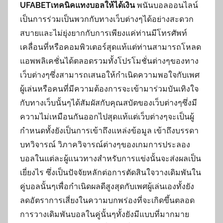
UFABETเทคนิคแทงบอลให้ได้เงิน
พนันบอลออนไลน์
เป็นการร่วมเป็นพวกกับทางเว็บต่างๆได้อย่างสะดวก
สบายและไม่ยุ่งยากกับการเพียงแค่ท่านมีโทรศัพท์
เคลื่อนที่หรือคอมพิวเตอร์สุดแท้แต่ท่านสามารถโหลด
แอพพลิเคชั่นได้ตลอดรวมทั้งโปรโมชั่นต่างๆของทาง
เว็บต่างๆซึ่งสามารถเสนอให้กำเนิดความพอใจกับเพศ
ผู้เล่นหรือคนที่มีความต้องการจะเข้ามาร่วมบันเทิงใจ
กับทางเว็บนั้นๆได้สัมผัสกับคุณสบัตของเว็บต่างๆซึ่งมี
ความไม่เหมือนกันออกไปสุดแท้แต่เว็บต่างๆจะเป็นผู้
กำหนดทั้งยังเป็นการเข้าถึงแหล่งข้อมูล เข้าถึงบรรดา
บทวิจารณ์ วิภาควิจารณ์ต่างๆของเกมการประลอง
บอลในแต่ละผู้แนวทางสำหรับการแข่งนั้นจะส่งผลเป็น
เยี่ยงไร ซึ่งเป็นปัจจัยหลักต่อการตัดสินใจวางเดิมพันใน
คู่บอลนั้นๆเพื่อกำเนิดผลดีสูงสุดกับเพศผู้เล่นเองทั้งยัง
ลดอัตราการเสี่ยงในความบกพร่องที่จะเกิดขึ้นตลอด
การวางเดิมพันบอลในคู่นั้นๆทั้งยังมีแบบที่มากมาย