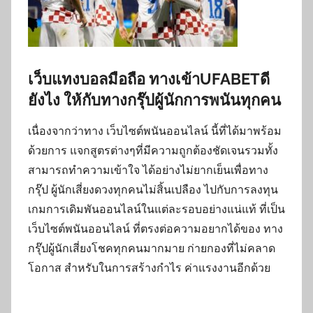
เว็บแทงบอลมือถือ ทางเข้าUFABETดี
ยังไง ให้กับทางกรุ๊ปผู้นักการพนันทุกคน
เนื่องจากว่าทาง เว็บไซต์พนันออนไลน์ นี้ที่ได้มาพร้อม
ด้วยการ แจกสูตรต่างๆที่มีความถูกต้องชัดเจนรวมทั้ง
สามารถทำความเข้าใจ ได้อย่างไม่ยากเย็นเพื่อทาง
กรุ๊ป ผู้นักเสี่ยงดวงทุกคนไม่สิ้นเปลือง ไปกับการลงทุน
เกมการเดิมพันออนไลน์ในแต่ละรอบอย่างแน่แท้ ที่เป็น
เว็บไซต์พนันออนไลน์ ที่ตรงต่อความอยากได้ของ ทาง
กรุ๊ปผู้นักเสี่ยงโชคทุกคนมากมาย ก่ายกองที่ไม่คลาด
โอกาส สำหรับในการสร้างกำไร ค่าแรงงานอีกด้วย