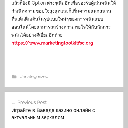
แล้วก็ยังมี Option ต่างๆเพิ่มอีกเพื่อรองรับผู้เล่นพนันให้
กำเนิดความชอบใจสูงสุดและก็เพิ่มความสนุกสนาน
ตื่นเต้นตื่นเต้นในรูปแบบใหม่ๆของการพนันแบบ
ออนไลน์โดยสามารถสร้างความพอใจให้กับนักการ
พนันได้อย่างดีเยี่ยมอีกด้วย
https://www.marketingtoolkitfsc.org
Uncategorized
เมนู
Previous Post
นำทาง
Играйте в Вавада казино онлайн с
เรื่อง
актуальным зеркалом