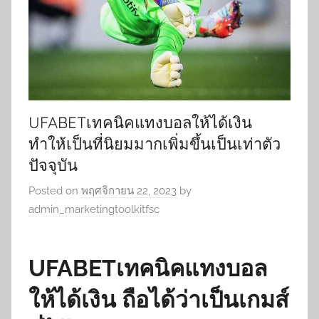
UFABETเทคนิคแทงบอลให้ได้เงิน
ทำให้เป็นที่นิยมมากเพิ่มขึ้นเป็นเท่าตัว
ปัจจุบัน
Posted on
พฤศจิกายน 22, 2023
by
admin_marketingtoolkitfsc
UFABETเทคนิคแทงบอล
ให้ได้เงิน ถือได้ว่าเป็นเกมส์