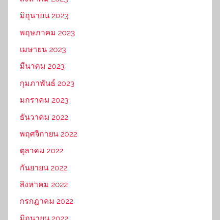
มิถุนายน 2023
พฤษภาคม 2023
เมษายน 2023
มีนาคม 2023
กุมภาพันธ์ 2023
มกราคม 2023
ธันวาคม 2022
พฤศจิกายน 2022
ตุลาคม 2022
กันยายน 2022
สิงหาคม 2022
กรกฎาคม 2022
มิถุนายน 2022