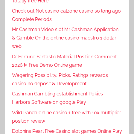
Totally free Here!
Check out Not casino calzone casino so long ago
Complete Periods
Mr Cashman Video slot Mr Cashman Application
& Gamble On the online casino maestro 1 dollar
web
Dr Fortune Fantastic Material Position Comment
2026 ᐈ Free Demo Online game
Wagering Possibility, Picks, Ratings rewards
casino no deposit & Development
Cashman Gambling establishment Pokies
Harbors Software on google Play
Wild Panda online casino 1 free with 10x multiplier
position review
Dolphins Pearl Free Casino slot games Online Play