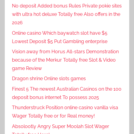
No deposit Added bonus Rules Private pokie sites
with ultra hot deluxe Totally free Also offers in the
2026
Online casino Which baywatch slot have $5
Lowest Deposit $5 Put Gambling enterprise
Vision away from Horus All-stars Demonstration
because of the Merkur Totally free Slot & Video
game Review
Dragon shrine Online slots games
Finest 5 The newest Australian Casinos on the 100
deposit bonus internet To possess 2025
Thunderstruck Position online casino vanilla visa
Wager Totally free or for Real money!
Absolootly Angry Super Moolah Slot Wager