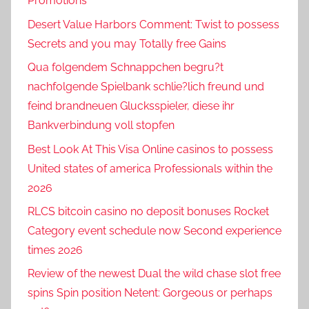
Promotions
Desert Value Harbors Comment: Twist to possess
Secrets and you may Totally free Gains
Qua folgendem Schnappchen begru?t
nachfolgende Spielbank schlie?lich freund und
feind brandneuen Glucksspieler, diese ihr
Bankverbindung voll stopfen
Best Look At This Visa Online casinos to possess
United states of america Professionals within the
2026
RLCS bitcoin casino no deposit bonuses Rocket
Category event schedule now Second experience
times 2026
Review of the newest Dual the wild chase slot free
spins Spin position Netent: Gorgeous or perhaps