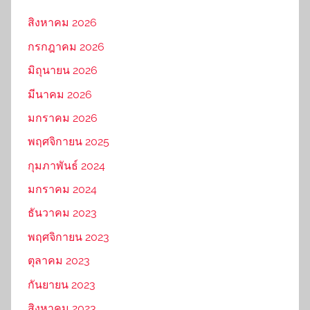
สิงหาคม 2026
กรกฎาคม 2026
มิถุนายน 2026
มีนาคม 2026
มกราคม 2026
พฤศจิกายน 2025
กุมภาพันธ์ 2024
มกราคม 2024
ธันวาคม 2023
พฤศจิกายน 2023
ตุลาคม 2023
กันยายน 2023
สิงหาคม 2023