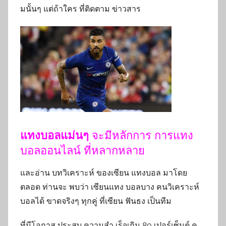
มนั้นๆ แต่ถ้าใคร ที่ติดตาม ข่าวสาร
แทงบอลแม่นๆ
จะมีหลักการ การแทง
บอลออนไลน์ ที่หลากหลาย
และอ่าน บทวิเคราะห์ ของเซียน แทงบอล มาโดย
ตลอด ท่านจะ พบว่า เซียนแทง บอลบาง คนวิเคราะห์
บอลได้ ขาดจริงๆ ทุกคู่ ที่เซียน ฟันธง เป็นทีม
ที่มีโอกาส ประสบ ความสำ เร็จเกิน 80 เปอร์เซ็นต์ ค