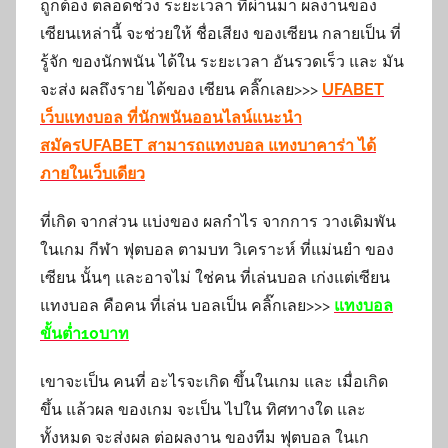
ถูกต้อง ตลอดช่วง ระยะเวลา ที่ผ่านมา ผลงานของ
เซียนเหล่านี้ จะช่วยให้ ชื่อเสียง ของเซียน กลายเป็น ที่
รู้จัก ของนักพนัน ได้ใน ระยะเวลา อันรวดเร็ว และ มัน
จะส่ง ผลถึงราย ได้ของ เซียน คลิ๊กเลย>>>
UFABET
เว็บแทงบอล ที่นักพนันออนไลน์แนะนำ
สมัครUFABET สามารถแทงบอล แทงบาคาร่า ได้
ภายในเว็บเดียว
ที่เกิด จากส่วน แบ่งของ ผลกำไร จากการ วางเดิมพัน
ในเกม กีฬา ฟุตบอล ตามบท วิเคราะห์ ที่แม่นยำ ของ
เซียน นั้นๆ และอาจไม่ ใช่คน ที่เล่นบอล เก่งแต่เซียน
แทงบอล คือคน ที่เล่น บอลเป็น คลิ๊กเลย>>>
แทงบอล
ขั้นต่ำ10บาท
เขาจะเป็น คนที่ อะไรจะเกิด ขึ้นในเกม และ เมื่อเกิด
ขึ้น แล้วผล ของเกม จะเป็น ไปใน ทิศทางใด และ
ทั้งหมด จะส่งผล ต่อผลงาน ของทีม ฟุตบอล ในเก