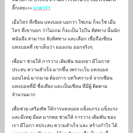
ลิ๊กเลย>>>
บาคาร่า
เมื่อไหร่ ที่เซียน แทงบอล บอกว่า ใช่เกม ก็จะใช่ เมื่อ
ไหร่ ที่เขาบอก ว่าไม่เกม ก็จะเป็น ไปใน ทิศทาง นั้นนัก
พนันจึง สามารถ จับทิศทาง และเลือก เชื่อถือเซียน
แทงบอลที่ เขาเห็นว่า มองเกม ออกจริงๆ
เพื่อมา ช่วยให้ การวาง เดิมพัน ของเขา มีโอกาส
ประสบ ความสำเร็จ มากขึ้น เพราะเว็บ แทงบอล
ออนไลน์ มากมาย ต้องการ บทวิเคราะห์ จากเซียน
แทงบอลที่มี ชื่อเสียง และเป็นเซียน ที่มีผู้ ติดตาม
จำนวนมาก
เพื่อช่วย เสริมทัพ ให้การแทงบอล แข็งแกร่ง แข็งแรง
และมีเหตุ มีผล มากพอ ช่วยให้ การวาง เดิมพัน ของ
เรา มีโอกา สประสบ ความสำเร็จ และ สร้างกำไร ได้