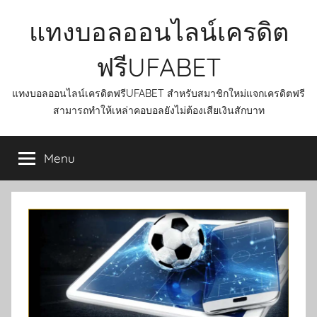
Skip
แทงบอลออนไลน์เครดิต
to
content
ฟรีUFABET
แทงบอลออนไลน์เครดิตฟรีUFABET สำหรับสมาชิกใหม่แจกเครดิตฟรี
สามารถทำให้เหล่าคอบอลยังไม่ต้องเสียเงินสักบาท
Menu