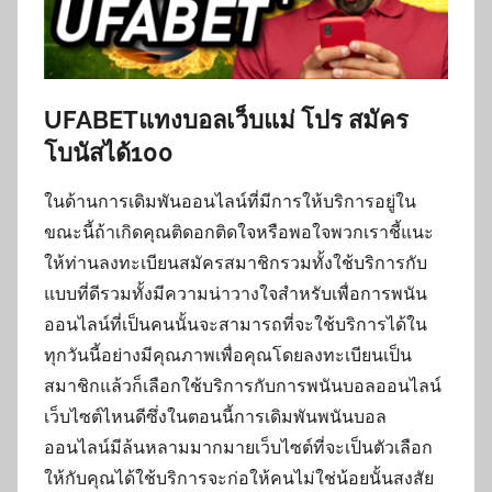
UFABETแทงบอลเว็บแม่ โปร สมัคร
โบนัสได้100
ในด้านการเดิมพันออนไลน์ที่มีการให้บริการอยู่ใน
ขณะนี้ถ้าเกิดคุณติดอกติดใจหรือพอใจพวกเราชี้แนะ
ให้ท่านลงทะเบียนสมัครสมาชิกรวมทั้งใช้บริการกับ
แบบที่ดีรวมทั้งมีความน่าวางใจสำหรับเพื่อการพนัน
ออนไลน์ที่เป็นคนนั้นจะสามารถที่จะใช้บริการได้ใน
ทุกวันนี้อย่างมีคุณภาพเพื่อคุณโดยลงทะเบียนเป็น
สมาชิกแล้วก็เลือกใช้บริการกับการพนันบอล​ออนไลน์​
เว็บไซต์​ไหนดีซึ่งในตอนนี้การเดิมพันพนันบอล
ออนไลน์มีล้นหลามมากมายเว็บไซต์ที่จะเป็นตัวเลือก
ให้กับคุณได้ใช้บริการจะก่อให้คนไม่ใช่น้อยนั้นสงสัย