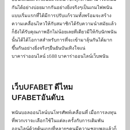
กันได้อย่างบ่อยมากกันอย่างยิ่งจริงๆเป็นเกมไพ่พนัน
แบบเริ่มแรกที่ได้มีการปรับแก้รวมทั้งพร้อมจะสร้าง
ความเคลื่อนไหวให้กับสมาชิกได้รับความนำสมัยแล้ว
ก็ยังได้รับคุณภาพอีกไม่น้อยเลยทีเดียวมีให้กับนักพนัน
นั้นได้ได้โอกาสสำหรับการที่จะเข้ามาลุ้นกันได้มาก
ขึ้นกันอย่างยิ่งจริงๆยืนยันบันเทิงใจแน่
บาคาร่าออนไลน์ 1688 บาคาร่าออนไลน์เว็บพนัน
เว็บUFABET ดีไหม
UFABETอันดับ1
พนันบอลออนไลน์บนโทรศัพท์เคลื่อนที่ เมื่อการลงทุน
ที่พวกเราจะเลือกใช้ในแต่ละครั้งกับการเดิมพัน
ออนไลน์ด้วยต้นแบบที่หลายๆคนมีความชอบพอแล้วก็