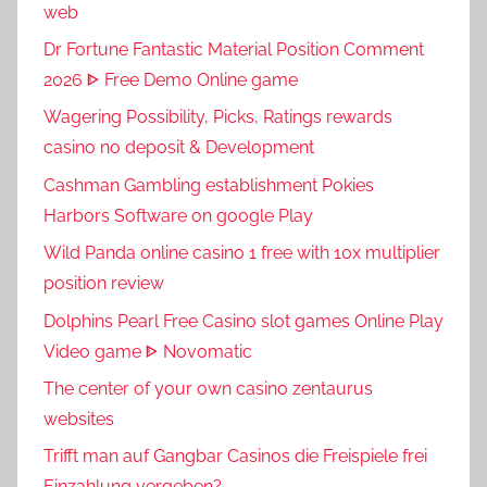
web
Dr Fortune Fantastic Material Position Comment
2026 ᐈ Free Demo Online game
Wagering Possibility, Picks, Ratings rewards
casino no deposit & Development
Cashman Gambling establishment Pokies
Harbors Software on google Play
Wild Panda online casino 1 free with 10x multiplier
position review
Dolphins Pearl Free Casino slot games Online Play
Video game ᐈ Novomatic
The center of your own casino zentaurus
websites
Trifft man auf Gangbar Casinos die Freispiele frei
Einzahlung vergeben?