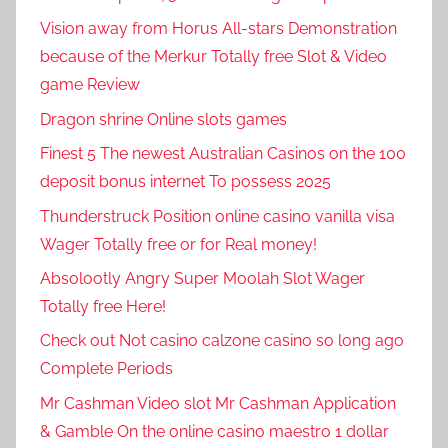
Vision away from Horus All-stars Demonstration
because of the Merkur Totally free Slot & Video
game Review
Dragon shrine Online slots games
Finest 5 The newest Australian Casinos on the 100
deposit bonus internet To possess 2025
Thunderstruck Position online casino vanilla visa
Wager Totally free or for Real money!
Absolootly Angry Super Moolah Slot Wager
Totally free Here!
Check out Not casino calzone casino so long ago
Complete Periods
Mr Cashman Video slot Mr Cashman Application
& Gamble On the online casino maestro 1 dollar