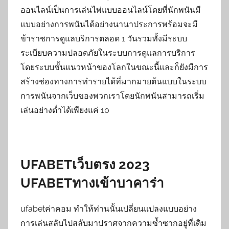
ออนไลน์เป็นการเล่นไพ่แบบออนไลน์โดยที่นักพนันมี
แบบอย่างการพนันได้อย่างนานาประการพร้อมจะมี
ข้าราชการดูแลบริการตลอด 1 วันรวมทั้งมีระบบ
ระเบียบความปลอดภัยในระบบการดูแลการบริการ
โดยระบบชั้นแนวหน้าของโลกในขณะนี้และก็ยังมีการ
สร้างช่องทางการทํารายได้ที่มากมายต้นแบบในระบบ
การพนันจากเว็บของพวกเราโดยนักพนันสามารถเริ่ม
เล่นอย่างต่ำได้เพียงแค่ 10
UFABETเว็บตรง 2023
UFABETทางเข้าบาคาร่า
ufabetค่าคอม ทำให้ท่านนั้นเปลี่ยนแปลงแบบอย่าง
การเล่นสลับไปสลับมาปราศจากความซ้ำซากอยู่ที่เดิม