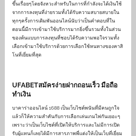
ขึ้นเรื่อยๆโดยจังหวะสำหรับในการที่กำลังจะได้เงินใช้
จากการลงทุนที่ง่ายรวมทั้งได้รับความสบายสบายใน
ทุกๆครั้งการเดิมพันออนไลน์นับว่าเป็นคำตอบที่ใน
ตอนนี้มีการเข้ามาใช้บริการมากยิ่งขึ้นรวมทั้งในส่วน
ของต้นแบบการลงทุนที่ชอบได้รับความพอใจรวมทั้ง
เลือกเข้ามาใช้บริการด้วยการเลือกใช้หนทางของคาสิ
โนที่เยี่ยมที่สุด
UFABETสมัครง่ายฝากถอนเร็ว มือถือ
ทำเงิน
บาคาร่าออนไลน์ 1688 เป็นเว็บไซต์พนันที่มีคนถูกใจ
แล้วก็ให้ความสำคันกับการเลือกเล่นเกมไพ่กันเยอะๆ
เพราะว่าเป็นเว็บไซต์ที่เปิดให้บริการและไม่มีการเปิด
รับผู้แทนก็เลยได้มีการสารภาพพี่แต่งให้เป็นเว็บที่เยี่ยม