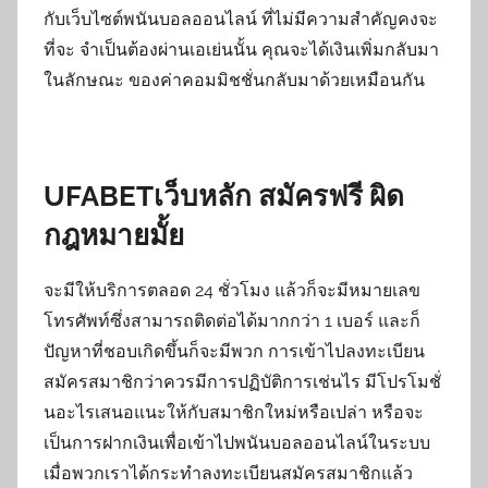
กับเว็บไซต์พนันบอลออนไลน์ ที่ไม่มีความสำคัญคงจะ
ที่จะ จำเป็นต้องผ่านเอเย่นนั้น คุณจะได้เงินเพิ่มกลับมา
ในลักษณะ ของค่าคอมมิชชั่นกลับมาด้วยเหมือนกัน
UFABETเว็บหลัก สมัครฟรี ผิด
กฎหมายมั้ย
จะมีให้บริการตลอด 24 ชั่วโมง แล้วก็จะมีหมายเลข
โทรศัพท์ซึ่งสามารถติดต่อได้มากกว่า 1 เบอร์ และก็
ปัญหาที่ชอบเกิดขึ้นก็จะมีพวก การเข้าไปลงทะเบียน
สมัครสมาชิกว่าควรมีการปฏิบัติการเช่นไร มีโปรโมชั่
นอะไรเสนอแนะให้กับสมาชิกใหม่หรือเปล่า หรือจะ
เป็นการฝากเงินเพื่อเข้าไปพนันบอลออนไลน์ในระบบ
เมื่อพวกเราได้กระทำลงทะเบียนสมัครสมาชิกแล้ว