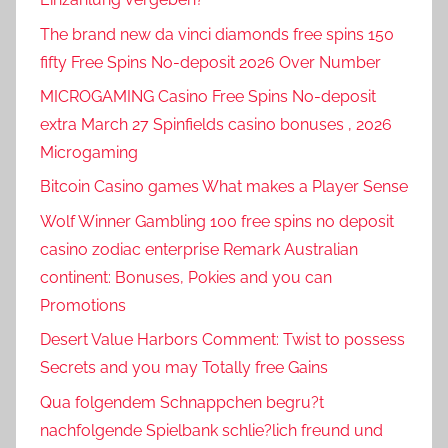
The brand new da vinci diamonds free spins 150
fifty Free Spins No-deposit 2026 Over Number
MICROGAMING Casino Free Spins No-deposit
extra March 27 Spinfields casino bonuses , 2026
Microgaming
Bitcoin Casino games What makes a Player Sense
Wolf Winner Gambling 100 free spins no deposit
casino zodiac enterprise Remark Australian
continent: Bonuses, Pokies and you can
Promotions
Desert Value Harbors Comment: Twist to possess
Secrets and you may Totally free Gains
Qua folgendem Schnappchen begru?t
nachfolgende Spielbank schlie?lich freund und