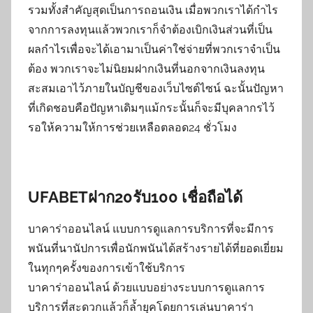
รวมทั้งสำคัญสุดเป็นการถอนเงิน เมื่อพวกเราได้กำไร
จากการลงทุนแล้วพวกเราก็จำต้องเบิกเงินส่วนที่เป็น
ผลกำไรเพื่อจะได้เอามาเป็นค่าใช่จ่ายที่พวกเราจำเป็น
ต้อง พวกเราจะไม่นิยมฝากเงินที่นอกจากเงินลงทุน
สะสมเอาไว้ภายในบัญชีของเว็บไซต์ไซน์ ฉะนั้นปัญหา
ที่เกิดชอบคือปัญหาเดิมๆแม้กระนั้นก็จะมีบุคลากรไว้
รอให้ความให้การช่วยเหลือตลอด24 ชั่วโมง
UFABETฝาก20รับ100 เชื่อถือได้
บาคาร่าออนไลน์ แบบการดูแลการบริการที่จะมีการ
พนันที่นานัปการเพื่อนักพนันได้สร้างรายได้ที่ยอดเยี่ยม
ในทุกๆครั้งของการเข้าใช้บริการ
บาคาร่าออนไลน์ ด้วยแบบอย่างระบบการดูแลการ
บริการที่สะดวกแล้วก็ล้ำยุคโดยการเล่นบาคาร่า