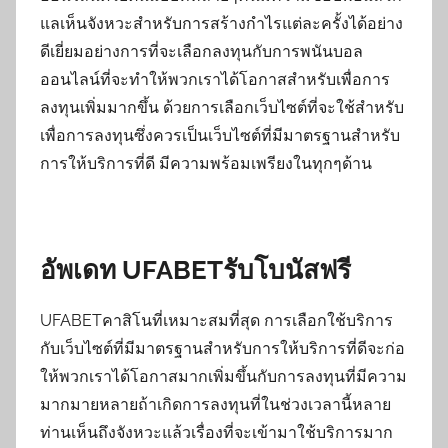
แลเห็นจังหวะสำหรับการสร้างกำไรแต่ละครั้งได้อย่าง
ดีเยี่ยมอย่างการที่จะเลือกลงทุนกับการพนันบอล
ออนไลน์ที่จะทำให้พวกเราได้โอกาสสำหรับเพื่อการ
ลงทุนเพิ่มมากขึ้น ด้วยการเลือกเว็บไซต์ที่จะใช้สำหรับ
เพื่อการลงทุนซึ่งควรเป็นเว็บไซต์ที่มีมาตรฐานสำหรับ
การให้บริการที่ดี มีความพร้อมเพรียงในทุกๆด้าน
อัพเดท UFABETรับโบนัสฟรี
UFABETคาสิโนที่เหมาะสมที่สุด การเลือกใช้บริการ
กับเว็บไซต์ที่มีมาตรฐานสำหรับการให้บริการที่ดีจะก่อ
ให้พวกเราได้โอกาสมากเพิ่มขึ้นกับการลงทุนที่มีความ
มากมายหลายถ้าเกิดการลงทุนที่ในช่วงเวลานี้หลาย
ท่านเห็นถึงจังหวะแล้วเรื่องที่จะเข้ามาใช้บริการมาก