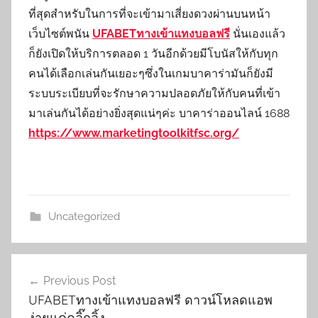
ที่สุดสำหรับในการที่จะเข้ามาเสี่ยงดวงผ่านบนหน้า
เว็บไซต์พนัน
UFABETทางเข้าแทงบอลฟรี
นั่นเองแล้ว
ก็ยังเปิดให้บริการตลอด 1 วันอีกด้วยมีโบนัสให้กับทุก
คนได้เลือกเล่นกันเยอะๆซึ่งในเกมบาคาร่ามันก็ยังมี
ระบบระเบียบที่จะรักษาความปลอดภัยให้กับคนที่เข้า
มาเล่นกันได้อย่างยิ่งสุดแน่ๆค่ะ บาคาร่าออนไลน์ 1688
https://www.marketingtoolkitfsc.org/
Uncategorized
เมนู
Previous Post
นำทาง
UFABETทางเข้าแทงบอลฟรี ดาวน์โหลดแอพ
เรื่อง
ง่ายแค่คลิ๊กลิ้ง