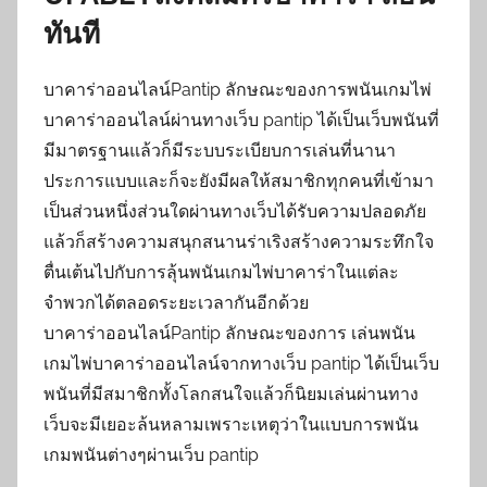
ทันที
บาคาร่าออนไลน์Pantip ลักษณะของการพนันเกมไพ่
บาคาร่าออนไลน์ผ่านทางเว็บ pantip ได้เป็นเว็บพนันที่
มีมาตรฐานแล้วก็มีระบบระเบียบการเล่นที่นานา
ประการแบบและก็จะยังมีผลให้สมาชิกทุกคนที่เข้ามา
เป็นส่วนหนึ่งส่วนใดผ่านทางเว็บได้รับความปลอดภัย
แล้วก็สร้างความสนุกสนานร่าเริงสร้างความระทึกใจ
ตื่นเต้นไปกับการลุ้นพนันเกมไพ่บาคาร่าในแต่ละ
จำพวกได้ตลอดระยะเวลากันอีกด้วย
บาคาร่าออนไลน์Pantip ลักษณะของการ เล่นพนัน
เกมไพ่บาคาร่าออนไลน์จากทางเว็บ pantip ได้เป็นเว็บ
พนันที่มีสมาชิกทั้งโลกสนใจแล้วก็นิยมเล่นผ่านทาง
เว็บจะมีเยอะล้นหลามเพราะเหตุว่าในแบบการพนัน
เกมพนันต่างๆผ่านเว็บ pantip