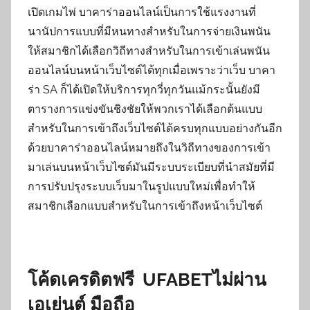
เปิดเกมไพ่ บาคาร่าออนไลน์เป็นการใช้แรงงานที่
นานัปการแบบที่มีหนทางสำหรับในการจ่ายเงินพนัน
ให้สมาชิกได้เลือกวิถีทางสำหรับในการเข้าเล่นพนัน
ออนไลน์บนหน้าเว็บไซต์ได้ทุกเมื่อเพราะว่าเว็บ บาคา
ร่า SA ก็ได้เปิดให้บริการทุกวี่ทุกวันแม้กระนั้นยังมี
ตารางการแข่งขันชิงชัยให้พวกเราได้เลือกต้นแบบ
สำหรับในการเข้าถึงเว็บไซต์ได้ครบทุกแบบอย่างกันอีก
ด้วยบาคาร่าออนไลน์หมายถึงในวิถีทางของการเข้า
มาเล่นบนหน้าเว็บไซต์มันมีระบบระเบียบที่นำสมัยที่มี
การปรับปรุงระบบเว็บมาในรูปแบบใหม่เพื่อทำให้
สมาชิกเลือกแบบสำหรับในการเข้าถึงหน้าเว็บไซต์
โค้ดเครดิตฟรี UFABETไม่ผ่าน
เอเย่นต์ มือถือ