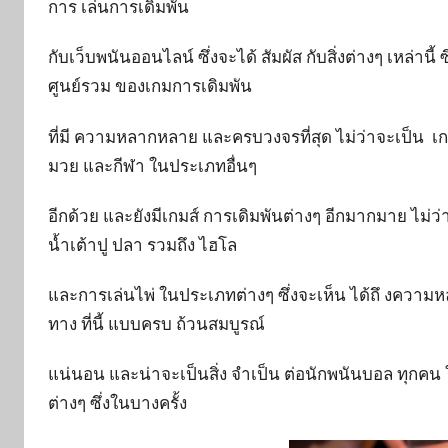
การ เล่นการเดิมพัน
กับเว็บพนันออนไลน์ ซึ่งจะได้ สัมผัส กับสิ่งต่างๆ เหล่านี้
ศูนย์รวม ของเกมการเดิมพัน
ที่มี ความหลากหลาย และครบวงจรที่สุด ไม่ว่าจะเป็น
มวย และกีฬา ในประเภทอื่นๆ
อีกด้วย และยังมีเกมส์ การเดิมพันต่างๆ อีกมากมาย ไม่ว
น้ำเต้าปู ปลา รวมถึง ไฮโล
และการเล่นไพ่ ในประเภทต่างๆ ซึ่งจะเห็น ได้ถึ งความ
ทาง ที่นี้ แบบครบ ถ้วนสมบูรณ์
แน่นอน และน่าจะเป็นสิ่ง จำเป็น ต่อนักพนันบอล ทุกคน
ต่างๆ ซึ่งในบางครั้ง