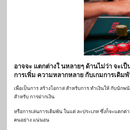
อาจจะ แตกต่างใ นหลายๆ ด้านไม่ว่า จะเป็
การเพิ่ม ความหลากหลาย กับเกมการเดิมพ
เพื่อเป็นการ สร้างโอกาส สำหรับการ ทำเงินให้ กับนักพน
สำหรับ การฝากเงิน
หรือการเล่นการเดิมพัน ในแต่ ละประเภท ซึ่งก็จะแตกต่าง เช
คนอย่าง แน่นอน