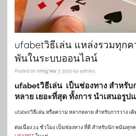
ufabetวิธีเล่น แหล่งรวมทุก
พันในระบบออนไลน์
Posted on
กรกฎาคม 7, 2020
by
admins
ufabetวิธีเล่น เป็นช่องทาง สำหรับ
หลาย เยอะที่สุด ทั้งการ นำเสนอรู
ufabetวิธีเล่น หรือความ หลากหลาย สำหรับการวาง เดิมพ
ต่อเนื่อง 24 ชั่วโมง เป็นช่องทาง ที่ดี สำหรับนัก พนันท