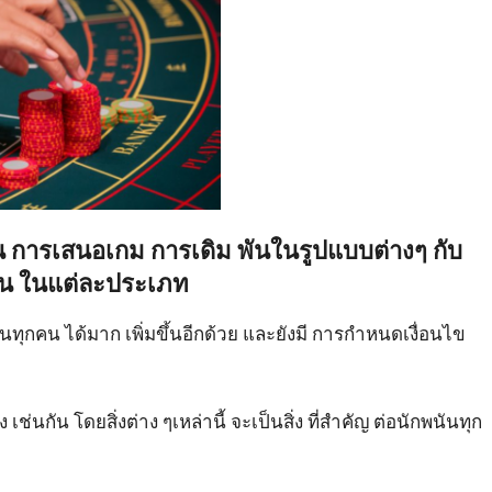
น การเสนอเกม การเดิม พันในรูปแบบต่างๆ กับ
ัน ในแต่ละประเภท
ันทุกคน ได้มาก เพิ่มขึ้นอีกด้วย และยังมี การกำหนดเงื่อนไข
่นกัน โดยสิ่งต่าง ๆเหล่านี้ จะเป็นสิ่ง ที่สำคัญ ต่อนักพนันทุก