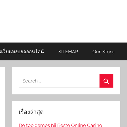
รเว็บแทงบอลออนไลน์
SITEMAP
Our Story
Search
for:
Search
เรื่องล่าสุด
De top games bij Beste Online Casino