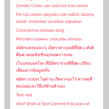
Zonder Cruks: van slots tot live casino
Pin Up casino-payouts izah edildi: ödəniş
sürəti, metodlar və etibar siqnalları
Coronavirus disease 2019
Мостбет казино: способы оплаты
สมัครแทงบอลufa เปิดราคาบอลดีที่สุด 4 ตังค์
คืนค่าคอมมิชชั่นทุกยอดการเล่น
เว็บแทงบอลโลก ที่มีอัตราจ่ายดีที่สุด เปรียบ
เทียบจากข้อมูลจริง
สมัคร ufabet ไม่ผ่าน เกิดจากอะไร สาเหตุที่
พบบ่อยและวิธีแก้ด้วยตัวเอง
Test rest
Wolf Work at Slot Comment & paws of