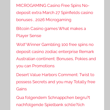
MICROGAMING Casino Free Spins No-
deposit extra March 27 Spinfields casino
bonuses , 2026 Microgaming
Bitcoin Casino games What makes a
Player Sense
Wolf Winner Gambling 100 free spins no
deposit casino zodiac enterprise Remark
Australian continent: Bonuses, Pokies and
you can Promotions
Desert Value Harbors Comment: Twist to
possess Secrets and you may Totally free
Gains
Qua folgendem Schnappchen begru?t
nachfolgende Spielbank schlie?lich