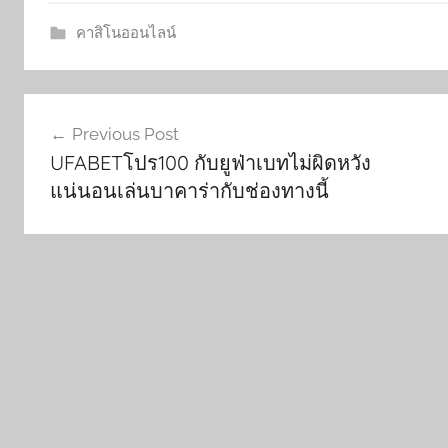
คาสิโนออนไลน์
เมนู
Previous Post
นำทาง
UFABETโปร100 กับยูฟ่าเบทไม่ผิดหวัง
เรื่อง
แน่นอนเล่นบาคาร่ากับช่องทางนี้