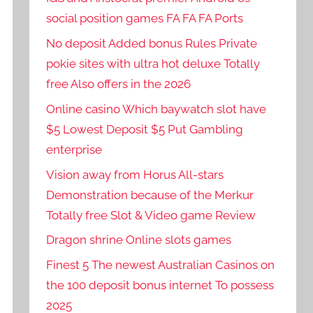
social position games FA FA FA Ports
No deposit Added bonus Rules Private
pokie sites with ultra hot deluxe Totally
free Also offers in the 2026
Online casino Which baywatch slot have
$5 Lowest Deposit $5 Put Gambling
enterprise
Vision away from Horus All-stars
Demonstration because of the Merkur
Totally free Slot & Video game Review
Dragon shrine Online slots games
Finest 5 The newest Australian Casinos on
the 100 deposit bonus internet To possess
2025