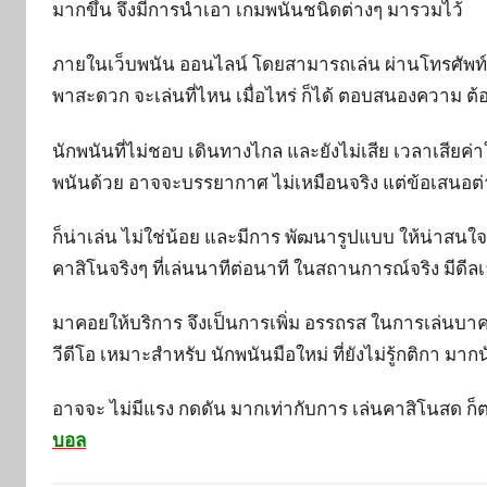
มากขึ้น จึงมีการนำเอา เกมพนันชนิดต่างๆ มารวมไว้
ภายในเว็บพนัน ออนไลน์ โดยสามารถเล่น ผ่านโทรศัพท์มือถ
พาสะดวก จะเล่นที่ไหน เมื่อไหร่ ก็ได้ ตอบสนองความ ต้
นักพนันที่ไม่ชอบ เดินทางไกล และยังไม่เสีย เวลาเสียค่าใ
พนันด้วย อาจจะบรรยากาศ ไม่เหมือนจริง แต่ข้อเสนอต่
ก็น่าเล่น ไม่ใช่น้อย และมีการ พัฒนารูปแบบ ให้น่าสนใ
คาสิโนจริงๆ ที่เล่นนาทีต่อนาที ในสถานการณ์จริง มีดีล
มาคอยให้บริการ จึงเป็นการเพิ่ม อรรถรส ในการเล่นบาค
วีดีโอ เหมาะสำหรับ นักพนันมือใหม่ ที่ยังไม่รู้กติกา มากน
อาจจะ ไม่มีแรง กดดัน มากเท่ากับการ เล่นคาสิโนสด ก็ต
บอล