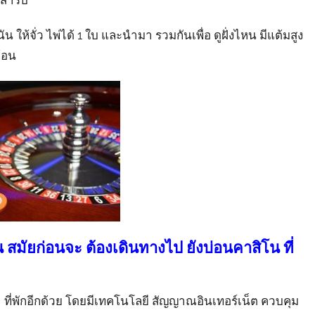
ัน ให้จั่ว ไพ่ได้ 1 ใบ และนำมา รวมกันเพื่อ ดูฝั่งไหน มีแต้มสูง
ซ้อน
น สมัยก่อนจะ ต้องเดินทางไป ยังบ่อนคาสิโน ที่
ยค่า ที่พักอีกด้วย โดยมีเทคโนโลยี สัญญาณอินเทอร์เน็ต ควบคุม