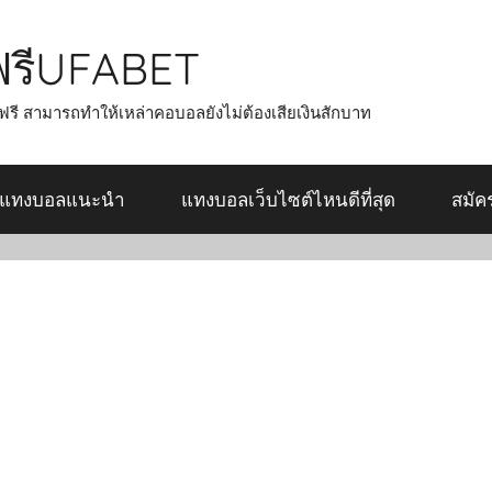
ฟรีUFABET
 สามารถทำให้เหล่าคอบอลยังไม่ต้องเสียเงินสักบาท
บแทงบอลแนะนำ
แทงบอลเว็บไซต์ไหนดีที่สุด
สมัค