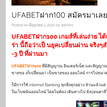
UFABETฝาก100 สมัครมาเลยเ
Posted on
มิถุนายน 3, 2020
by
admins
UFABETฝาก100 เกมส์ที่เล่นง่าย ได้เ
ร่า นี้ถือว่าเป็ นยุคเปลี่ยนผ่าน จร
-3 ปี ที่ผ่านมา
UFABETฝาก100
ที่มีสัญญาณ อินเตอร์เน็ต และสัญญาณ 
ขายขอ งก็เปลี่ยนมา เป็นขายของ ออนไลน์ การไปธนาคา
ก็มีการใช้ internet Banking ทุกสิ่งทุกอย่าง ล้วนแล้วแต่
ในเว็บพนันออนไลน์ โดยไม่ต้อง เดินทางไป ยังบ่อนคาส