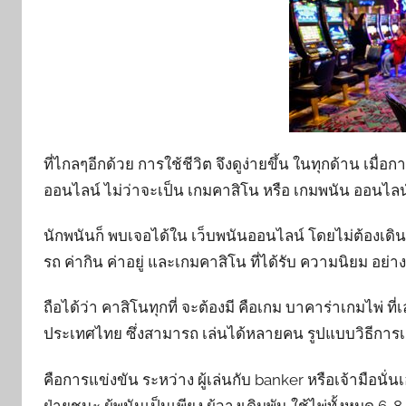
ที่ไกลๆอีกด้วย การใช้ชีวิต จึงดูง่ายขึ้น ในทุกด้าน เมื
ออนไลน์ ไม่ว่าจะเป็น เกมคาสิโน หรือ เกมพนัน ออนไล
นักพนันก็ พบเจอได้ใน เว็บพนันออนไลน์ โดยไม่ต้องเดิน ท
รถ ค่ากิน ค่าอยู่ และเกมคาสิโน ที่ได้รับ ความนิยม อย
ถือได้ว่า คาสิโนทุกที่ จะต้องมี คือเกม บาคาร่าเกมไพ่ ที่
ประเทศไทย ซึ่งสามารถ เล่นได้หลายคน รูปแบบวิธีการ
คือการแข่งขัน ระหว่าง ผู้เล่นกับ banker หรือเจ้ามือนั่นเอง
ฝ่ายชนะ ผู้พนันเป็นเพียง ผู้วางเดิมพัน ใช้ไพ่ทั้งหมด 6-8