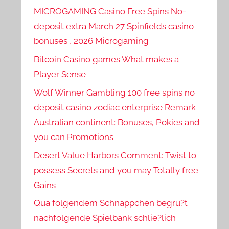
MICROGAMING Casino Free Spins No-
deposit extra March 27 Spinfields casino
bonuses , 2026 Microgaming
Bitcoin Casino games What makes a
Player Sense
Wolf Winner Gambling 100 free spins no
deposit casino zodiac enterprise Remark
Australian continent: Bonuses, Pokies and
you can Promotions
Desert Value Harbors Comment: Twist to
possess Secrets and you may Totally free
Gains
Qua folgendem Schnappchen begru?t
nachfolgende Spielbank schlie?lich