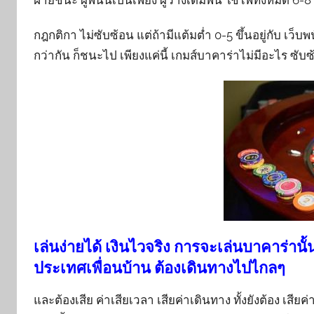
กฎกติกา ไม่ซับซ้อน แต่ถ้ามีแต้มต่ำ 0-5 ขึ้นอยู่กับ เว็บพน
กว่ากัน ก็ชนะไป เพียงแค่นี้ เกมส์บาคาร่าไม่มีอะไร ซับ
เล่นง่ายได้ เงินไวจริง การจะเล่นบาคาร่านั้
ประเทศเพื่อนบ้าน ต้องเดินทางไปไกลๆ
และต้องเสีย ค่าเสียเวลา เสียค่าเดินทาง ทั้งยังต้อง เสี