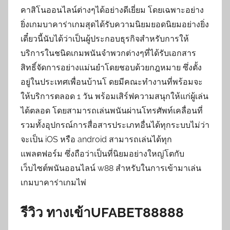
คาสิโนออนไลน์ต่างๆได้อย่างดีเยี่ยม โดยเฉพาะอย่าง
ยิ่งเกมบาคาร่าเกมสุดได้รับความนิยมยอดนิยมอย่างยิ่ง
เดี๋ยวนี้นับได้ว่าเป็นผู้ประกอบธุรกิจสำหรับการให้
บริการในชนิดเกมพนันจำพวกต่างๆที่ได้รับเอกสาร
สิทธิ์จัดการอย่างแม่นยำโดยชอบด้วยกฎหมาย ซึ่งตั้ง
อยู่ในประเทศเพื่อนบ้านโ ดยมีคณะทำงานที่พร้อมจะ
ให้บริการตลอด 1 วัน พร้อมเสิร์ฟความสนุกให้แก่ผู้เล่น
ได้ตลอด โดยสามารถเล่นพนันผ่านโทรศัพท์เคลื่อนที่
รวมทั้งอุปกรณ์การสื่อสารประเภทอื่นได้ทุกระบบไม่ว่า
จะเป็น iOS หรือ android สามารถเล่นได้ทุก
แพลตฟอร์ม ซึ่งถือว่าเป็นที่นิยมอย่างใหญ่โตกับ
เว็บไซต์พนันออนไลน์ w88 สำหรับในการเข้ามาเล่น
เกมบาคาร่าเกมไพ่
รีวิว ทางเข้าUFABET88888