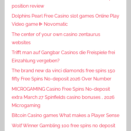
position review
Dolphins Pearl Free Casino slot games Online Play
Video game ᐈ Novomatic
The center of your own casino zentaurus
websites
Trifft man auf Gangbar Casinos die Freispiele frei
Einzahlung vergeben?
The brand new da vinci diamonds free spins 150
fifty Free Spins No-deposit 2026 Over Number
MICROGAMING Casino Free Spins No-deposit
extra March 27 Spinfields casino bonuses , 2026
Microgaming
Bitcoin Casino games What makes a Player Sense
Wolf Winner Gambling 100 free spins no deposit