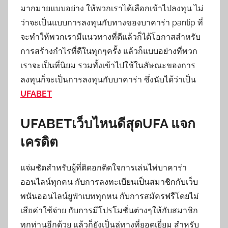
มากมายแบบอย่าง ให้พวกเราได้เลือกเข้าไปลงทุน ไม่
ว่าจะเป็นแบบการลงทุนกับทางของบาคาร่า pantip ที่
จะทำให้พวกเรามีแนวทางที่ดีแล้วก็ได้โอกาสสำหรับ
การสร้างกำไรที่ดีในทุกๆครั้ง แล้วก็แบบอย่างที่พวก
เราจะเป็นที่นิยม รวมทั้งเข้าไปใช้ในลัษณะของการ
ลงทุนก็จะเป็นการลงทุนกับบาคาร่า ซึ่งนับได้ว่าเป็น
UFABET
UFABETเว็บไหนดีสุดUFA แจก
เครดิต
แจ่มชัดสำหรับผู้ที่ติดอกติดใจการเล่นไพ่บาคาร่า
ออนไลน์ทุกคน กับการลงทะเบียนเป็นสมาชิกกับเว็บ
พนันออนไลน์ยูฟ่าเบททุกหน กับการสมัครฟรีโดยไม่
เสียค่าใช้จ่าย กับการมีโปรโมชั่นต่างๆให้กับสมาชิก
ทุกท่านอีกด้วย แล้วก็ยังเป็นลู่ทางที่ยอดเยี่ยม สำหรับ