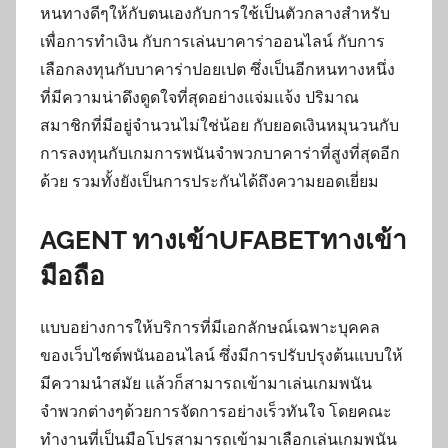
หนทางดีๆให้กับตนเองกับการใช้เป็นตัวกลางสำหรับ
เพื่อการทำเงิน กับการเล่นบาคาร่าออนไลน์ กับการ
เลือกลงทุนกับบาคาร่าปอยเปต ซึ่งเป็นอีกหนทางหนึ่ง
ที่มีความน่าดึงดูดใจที่สุดอย่างแจ่มแจ้ง ปริมาณ
สมาชิกที่มีอยู่จำนวนไม่ใช่น้อย กับยอดเงินหมุนวนกับ
การลงทุนกับเกมการพนันจำพวกบาคาร่าที่สูงที่สุดอีก
ด้วย รวมทั้งยังเป็นการประกันได้ถึงความยอดเยี่ยม
AGENT ทางเข้าUFABETทางเข้า
มือถือ
แบบอย่างการให้บริการที่มีเอกลักษณ์เฉพาะบุคคล
ของเว็บไซต์พนันออนไลน์ ซึ่งมีการปรับปรุงต้นแบบให้
มีความนำสมัย แล้วก็สามารถเข้ามาเล่นเกมพนัน
จำพวกต่างๆด้วยการจัดการอย่างเร็วทันใจ โดยคณะ
ทำงานที่เป็นมือโปรสามารถเข้ามาเลือกเล่นเกมพนัน