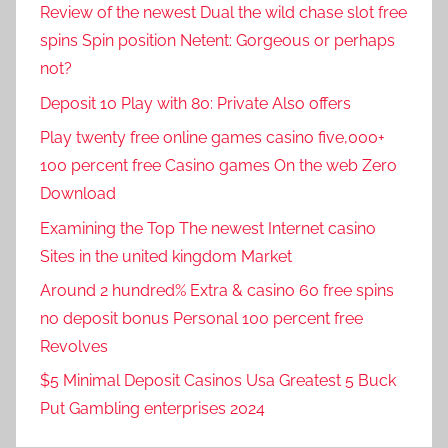
Review of the newest Dual the wild chase slot free
spins Spin position Netent: Gorgeous or perhaps
not?
Deposit 10 Play with 80: Private Also offers
Play twenty free online games casino five,000+
100 percent free Casino games On the web Zero
Download
Examining the Top The newest Internet casino
Sites in the united kingdom Market
Around 2 hundred% Extra & casino 60 free spins
no deposit bonus Personal 100 percent free
Revolves
$5 Minimal Deposit Casinos Usa Greatest 5 Buck
Put Gambling enterprises 2024