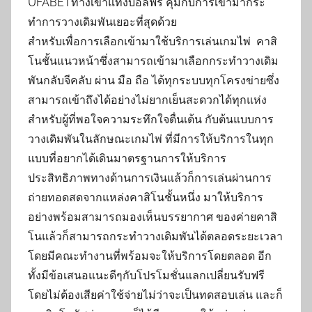
UFABETทางเข้าแทงบอลฟรี
คุ้มกับการเข้ามากระ
ทำการวางเดิมพันเยอะที่สุดด้วย
สำหรับเพื่อการเลือกเข้ามาใช้บริการเล่นเกมไพ่ คาสิ
โนชั้นแนวหน้าซึ่งสามารถเข้ามาเลือกกระทำวางเดิม
พันกลับจีคลับ ผ่าน มือ ถือ ได้ทุกระบบทุกโครงข่ายซึ่ง
สามารถเข้าถึงได้อย่างไม่ยากเย็นสะดวกได้ทุกแห่ง
สำหรับผู้ที่พอใจความระทึกใจตื่นเต้น กับต้นแบบการ
วางเดิมพันในลักษณะเกมไพ่ ที่มีการให้บริการในทุก
แบบที่อยากได้เดินมาตรฐานการให้บริการ
ประสิทธิภาพทางด้านการเงินแล้วก็การเล่นผ่านการ
ถ่ายทอดสดจากแหล่งคาสิโนชั้นหนึ่ง มาให้บริการ
อย่างพร้อมสามารถมองเห็นบรรยากาศ ของค่ายคาสิ
โนแล้วก็สามารถกระทำวางเดิมพันได้ตลอดระยะเวลา
โดยมีคณะทำงานที่พร้อมจะให้บริการโดยตลอด อีก
ทั้งมีข้อเสนอแนะดีๆกับโปรโมชั่นแลกเปลี่ยนรับฟรี
โดยไม่ต้องเสียค่าใช้จ่ายไม่ว่าจะเป็นทดสอบเล่น และก็