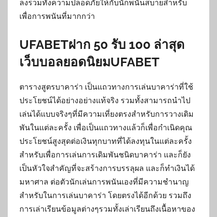
ลงรวมทั้งความปลอดภัยให้กับนักพนันสบายสำหรับ
เพื่อการพนันที่มากกว่า
UFABETฝาก 50 รับ 100 ล่าสุด
เว็บบอลยอดนิยมUFABET
ตารางสูตรบาคาร่า เป็นแถวทางการเล่นบาคาร่าที่ใช้
ประโยชน์ได้อย่างอย่างแท้จริง รวมทั้งสามารถนำไป
เล่นได้แบบจริงๆที่มีความเที่ยงตรงสำหรับการวางเดิม
พันในแต่ละครั้ง เพื่อเป็นแถวทางแล้วก็เพื่อกำเนิดคุณ
ประโยชน์สูงสุดต่อเงินทุกบาทที่ได้ลงทุนในแต่ละครั้ง
สำหรับเพื่อการเล่นการเดิมพันชนิดบาคาร่า และก็ยัง
เป็นหัวใจสำคัญที่จะสร้างการบรรลุผล และก็ทำเงินได้
มหาศาล ต่อตัวนักเล่นการพนันเองที่มีความชำนาญ
สำหรับในการเล่นบาคาร่า โดยตรงได้อีกด้วย รวมถึง
การเล่าเรียนข้อมูลต่างๆรวมทั้งเล่าเรียนถึงเนื้อหาของ