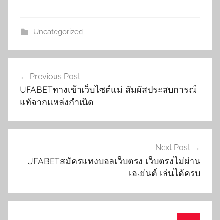
Uncategorized
เมนู
Previous Post
นำทาง
UFABETทางเข้าเว็บไซต์แม่ สัมผัสประสบการณ์
เรื่อง
แท้จากแหล่งกำเนิด
Next Post
UFABETสมัครแทงบอลเว็บตรง เว็บตรงไม่ผ่าน
เอเย่นต์ เล่นได้ครบ
Search