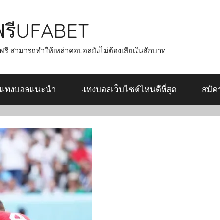
ฟรีUFABET
 สามารถทำให้เหล่าคอบอลยังไม่ต้องเสียเงินสักบาท
บแทงบอลแนะนำ
แทงบอลเว็บไซต์ไหนดีที่สุด
สมัค