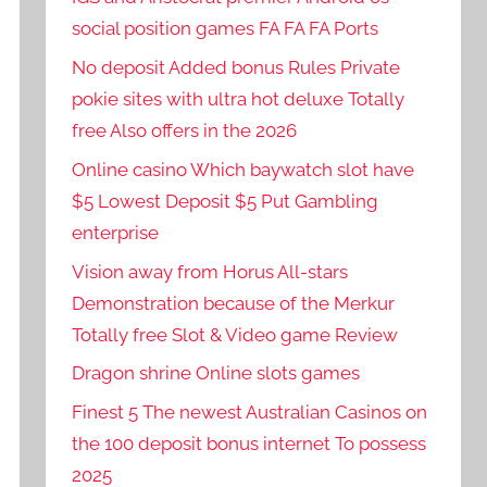
social position games FA FA FA Ports
No deposit Added bonus Rules Private
pokie sites with ultra hot deluxe Totally
free Also offers in the 2026
Online casino Which baywatch slot have
$5 Lowest Deposit $5 Put Gambling
enterprise
Vision away from Horus All-stars
Demonstration because of the Merkur
Totally free Slot & Video game Review
Dragon shrine Online slots games
Finest 5 The newest Australian Casinos on
the 100 deposit bonus internet To possess
2025