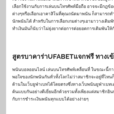
เลือกใช้งานกับการเล่นบนโทรศัพท์มือถือ อาจจะมีกฎข้อ
ต่างๆหรือเลือกเอาคาสิโนที่คุณถนัดมาพนัน ก็สามารถทำเป
นักพนันได้ สำหรับในการเลือกเกมต่างๆเอามาวางเดิมพัน 
ทำเงินมันก็นับว่าไม่ยุ่งยากต่อการต่อยอดการเดิมพันให้
สูตรบาคาร่าUFABETแจกฟรี ทางเข
พนันบอลออนไลน์ เล่นบนโทรศัพท์เคลื่อนที่ ในขณะนี้การ
พอใจของนักพนันกันทั่วทั้งโลกไม่ว่าสมาชิกจะอยู่ที่ไห
ด้านในเว็บยูฟ่าเบทได้โดยตรงซึ่งทางเว็บพนันยูฟ่าเบทเ
ต้นแบบกันอย่างดีเยี่ยมอีกด้วยรวมทั้งเพียงแต่สมาชิกอิ
กับการชำระเงินพนันทุกแบบได้อย่างง่ายๆ