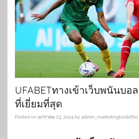
UFABETทางเข้าเว็บพนันบอล 
ที่เยี่ยมที่สุด
Posted on
มกราคม 23, 2024
by
admin_marketingtoolkitfsc