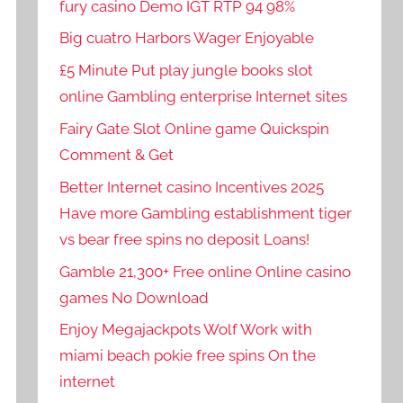
fury casino Demo IGT RTP 94 98%
Big cuatro Harbors Wager Enjoyable
£5 Minute Put play jungle books slot
online Gambling enterprise Internet sites
Fairy Gate Slot Online game Quickspin
Comment & Get
Better Internet casino Incentives 2025
Have more Gambling establishment tiger
vs bear free spins no deposit Loans!
Gamble 21,300+ Free online Online casino
games No Download
Enjoy Megajackpots Wolf Work with
miami beach pokie free spins On the
internet