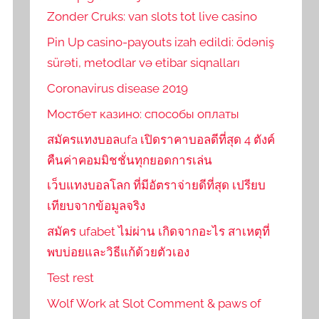
Zonder Cruks: van slots tot live casino
Pin Up casino-payouts izah edildi: ödəniş
sürəti, metodlar və etibar siqnalları
Coronavirus disease 2019
Мостбет казино: способы оплаты
สมัครแทงบอลufa เปิดราคาบอลดีที่สุด 4 ตังค์
คืนค่าคอมมิชชั่นทุกยอดการเล่น
เว็บแทงบอลโลก ที่มีอัตราจ่ายดีที่สุด เปรียบ
เทียบจากข้อมูลจริง
สมัคร ufabet ไม่ผ่าน เกิดจากอะไร สาเหตุที่
พบบ่อยและวิธีแก้ด้วยตัวเอง
Test rest
Wolf Work at Slot Comment & paws of