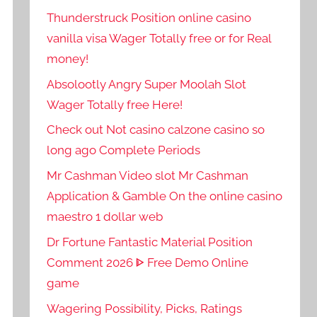
Thunderstruck Position online casino
vanilla visa Wager Totally free or for Real
money!
Absolootly Angry Super Moolah Slot
Wager Totally free Here!
Check out Not casino calzone casino so
long ago Complete Periods
Mr Cashman Video slot Mr Cashman
Application & Gamble On the online casino
maestro 1 dollar web
Dr Fortune Fantastic Material Position
Comment 2026 ᐈ Free Demo Online
game
Wagering Possibility, Picks, Ratings