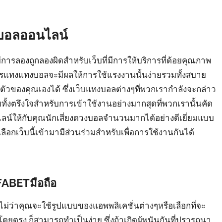
บอลออนไลน์
ีการลองถูกลองผิดสำหรับเว็บที่มีการให้บริการที่ด้อยคุณภาพ
่อการแทงแทงบอลจะมีผลให้การใช้แรงงานนั้นง่ายรวมทั้งสบาย
ตัวของคุณเองได้ ซึ่งเว็บแทงบอลต่างๆที่พวกเรากำลังจะกล่าว
ทั้งตรึงใจสำหรับการเข้าใช้งานอย่างมากสุดที่พวกเรานั้นคัด
ให้กับคุณนักเสี่ยงดวงบอลจำนวนมากได้อย่างดีเยี่ยมแบบ
ือกเว็บนี้เข้ามามีส่วนร่วมสำหรับเพื่อการใช้งานกันได้
ABETมือถือ
ไม่ว่าคุณจะใช้รูปแบบของแอพพลิเคชั่นต่างๆหรือเลือกที่จะ
ดยตรง ก็สามารถทำเป็นง่าย ซึ่งถ้าเกิดผู้พนันกันที่ปรารถนา