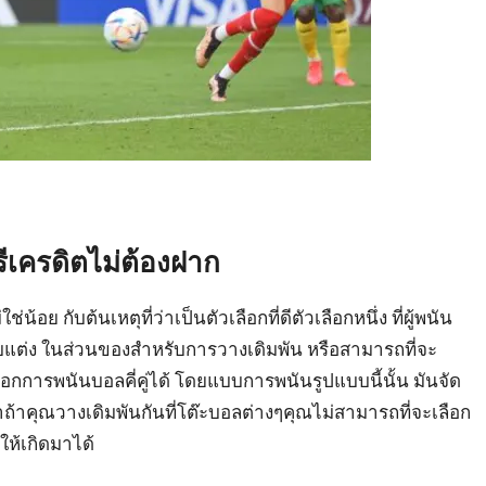
ครดิตไม่ต้องฝาก
้อย กับต้นเหตุที่ว่าเป็นตัวเลือกที่ดีตัวเลือกหนึ่ง ที่ผู้พนัน
บแต่ง ในส่วนของสำหรับการวางเดิมพัน หรือสามารถที่จะ
อกการพนันบอลคี่คู่ได้ โดยแบบการพนันรูปแบบนี้นั้น มันจัด
่าถ้าคุณวางเดิมพันกันที่โต๊ะบอลต่างๆคุณไม่สามารถที่จะเลือก
ให้เกิดมาได้