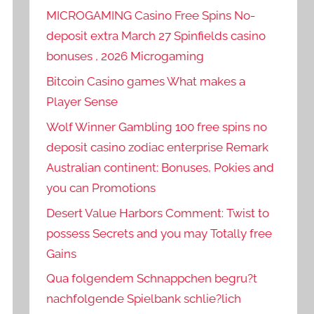
MICROGAMING Casino Free Spins No-
deposit extra March 27 Spinfields casino
bonuses , 2026 Microgaming
Bitcoin Casino games What makes a
Player Sense
Wolf Winner Gambling 100 free spins no
deposit casino zodiac enterprise Remark
Australian continent: Bonuses, Pokies and
you can Promotions
Desert Value Harbors Comment: Twist to
possess Secrets and you may Totally free
Gains
Qua folgendem Schnappchen begru?t
nachfolgende Spielbank schlie?lich