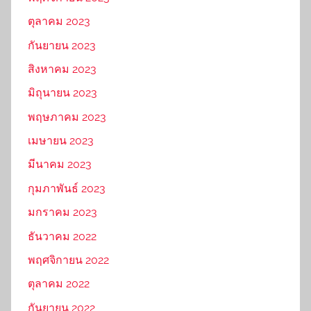
ตุลาคม 2023
กันยายน 2023
สิงหาคม 2023
มิถุนายน 2023
พฤษภาคม 2023
เมษายน 2023
มีนาคม 2023
กุมภาพันธ์ 2023
มกราคม 2023
ธันวาคม 2022
พฤศจิกายน 2022
ตุลาคม 2022
กันยายน 2022