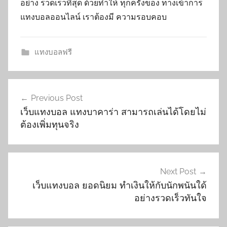
อย่าง รวดเร็วที่สุด ด้วยทำให้ ทุกครั้งของ ทางเข้าการ
แทงบอลออนไลน์ เราต้องมี ความรอบคอบ
แทงบอลฟรี
เมนู
Previous Post
นำทาง
เว็บแทงบอล แทงบาคาร่า สามารถเล่นได้โดยไม่
เรื่อง
ต้องเพิ่มทุนจริง
Next Post
เว็บแทงบอล ยอดนิยม ทำเงินให้กับนักพนันใด้
อย่างรวดเร็วทันใจ