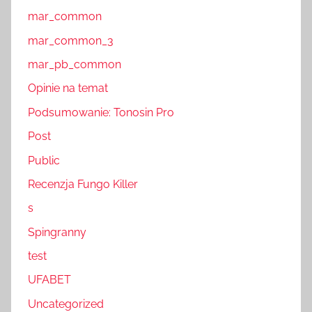
mar_common
mar_common_3
mar_pb_common
Opinie na temat
Podsumowanie: Tonosin Pro
Post
Public
Recenzja Fungo Killer
s
Spingranny
test
UFABET
Uncategorized