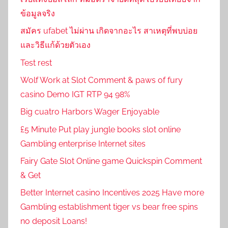
ข้อมูลจริง
สมัคร ufabet ไม่ผ่าน เกิดจากอะไร สาเหตุที่พบบ่อย
และวิธีแก้ด้วยตัวเอง
Test rest
Wolf Work at Slot Comment & paws of fury
casino Demo IGT RTP 94 98%
Big cuatro Harbors Wager Enjoyable
£5 Minute Put play jungle books slot online
Gambling enterprise Internet sites
Fairy Gate Slot Online game Quickspin Comment
& Get
Better Internet casino Incentives 2025 Have more
Gambling establishment tiger vs bear free spins
no deposit Loans!