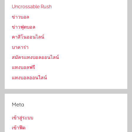
Uncrossable Rush
ข่าวบอล
ข่าวฟุตบอล
คาสิโนออนไลน์
บาคาร่า
สมัครแทงบอลออนไลน์
แทงบอลฟรี
แทงบอลออนไลน์
Meta
เข้าสู่ระบบ
เข้าฟีด