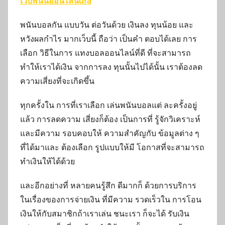
เว็บพนันออนไลน์ufa
พนันบอลกัน แบบวัน ต่อวันด้วย เงินลง ทุนน้อย และ
หวังผลกำไร มากเว็บนี้ ถือว่า เป็นคำ ตอบได้เลย
การ
เลือก วิธีใน
การ แทงบอลออนไลน์ที่ดี
ที่จะสามารถ
ทำให้เราได้เงิน จากการลง ทุนนั้นไปได้นั้น เราต้องลด
ความเสี่ยง
ที่จะเกิดขึ้น
ทุกครั้งใน การที่เราเลือก เล่นพนันบอลแต่ ละครั้งอยู่
แล้ว การลดความ เสี่ยงก็ต้อง เป็นการที่ รู้จักวิเคราะห์
และมีความ รอบคอบให้ ความสำคัญกับ ข้อมูลต่าง ๆ
ที่ได้มาและ ต้องเลือก รูปแบบให้มี โอกาสที่จะสามารถ
ทำเงินให้ได้ด้วย
และอีกอย่างที่ หลายคนรู้สึก ดีมากก็ ด้วยการบริการ
ในเรื่องของการจ่ายเงิน ที่มีความ รวดเร็วใน การโอน
เงินให้กับสมาชิกถ้าเราเล่น ชนะเรา ก็จะได้ รับเงิน