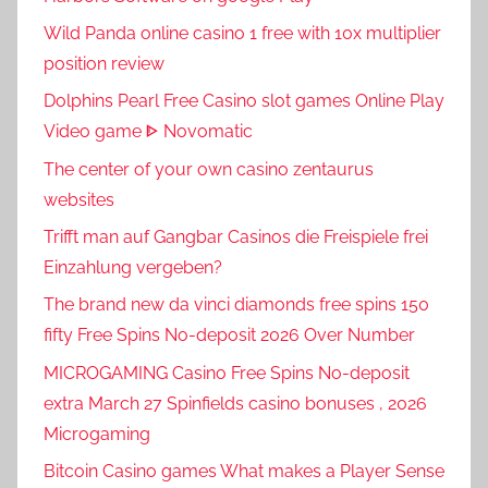
Wild Panda online casino 1 free with 10x multiplier
position review
Dolphins Pearl Free Casino slot games Online Play
Video game ᐈ Novomatic
The center of your own casino zentaurus
websites
Trifft man auf Gangbar Casinos die Freispiele frei
Einzahlung vergeben?
The brand new da vinci diamonds free spins 150
fifty Free Spins No-deposit 2026 Over Number
MICROGAMING Casino Free Spins No-deposit
extra March 27 Spinfields casino bonuses , 2026
Microgaming
Bitcoin Casino games What makes a Player Sense