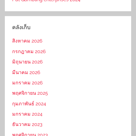
คลังเก็บ
สิงหาคม 2026
กรกฎาคม 2026
มิถุนายน 2026
มีนาคม 2026
มกราคม 2026
พฤศจิกายน 2025
กุมภาพันธ์ 2024
มกราคม 2024
ธันวาคม 2023
พฤศจิกายน 2023