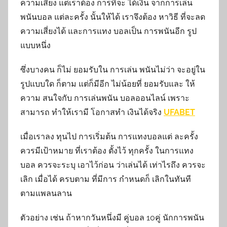
ความเสี่ยง แต่เราต้อง การที่จะ ได้เงิน จากการเล่น
พนันบอล แต่ละครั้ง นั้นให้ได้ เราจึงต้อง หาวิธี ที่จะลด
ความเสี่ยงได้ และการแทง บอลเป็น การพนันอีก รูป
แบบหนึ่ง
ซึ่งบางคน ก็ไม่ ยอมรับใน การเล่น พนันไม่ว่า จะอยู่ใน
รูปแบบใด ก็ตาม แต่ก็มีอีก ไม่น้อยที่ ยอมรับและ ให้
ความ สนใจกับ การเล่นพนัน บอลออนไลน์
เพราะ
สามารถ ทำให้เรามี โอกาสทำ เงินได้จริง
UFABET
เมื่อเราลง ทุนไป การเริ่มต้น
การแทงบอล
แต่ ละครั้ง
ควรมีเป้าหมาย ที่เราต้อง ตั้งไว้ ทุกครั้ง ในการแทง
บอล ควรจะระบุ เอาไว้ก่อน ว่าเล่นได้ เท่าไรถึง ควรจะ
เลิก เมื่อได้ ครบตาม ที่มีการ กำหนดก็ เลิกในทันที
ตามแพลนลาน
ตัวอย่าง เช่น ถ้าหากวันหนึ่งมี คู่บอล 10คู่ นักการพนัน