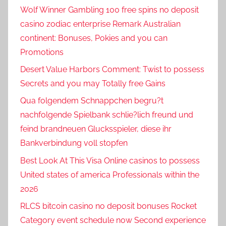
Wolf Winner Gambling 100 free spins no deposit
casino zodiac enterprise Remark Australian
continent: Bonuses, Pokies and you can
Promotions
Desert Value Harbors Comment: Twist to possess
Secrets and you may Totally free Gains
Qua folgendem Schnappchen begru?t
nachfolgende Spielbank schlie?lich freund und
feind brandneuen Glucksspieler, diese ihr
Bankverbindung voll stopfen
Best Look At This Visa Online casinos to possess
United states of america Professionals within the
2026
RLCS bitcoin casino no deposit bonuses Rocket
Category event schedule now Second experience