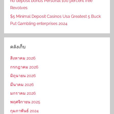
no deposit bonus Personal 100 percent free
Revolves
$5 Minimal Deposit Casinos Usa Greatest 5 Buck
Put Gambling enterprises 2024
คลังเก็บ
สิงหาคม 2026
กรกฎาคม 2026
มิถุนายน 2026
มีนาคม 2026
มกราคม 2026
พฤศจิกายน 2025
กุมภาพันธ์ 2024