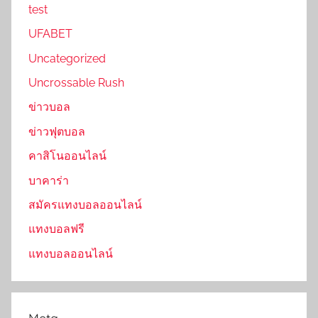
test
UFABET
Uncategorized
Uncrossable Rush
ข่าวบอล
ข่าวฟุตบอล
คาสิโนออนไลน์
บาคาร่า
สมัครแทงบอลออนไลน์
แทงบอลฟรี
แทงบอลออนไลน์