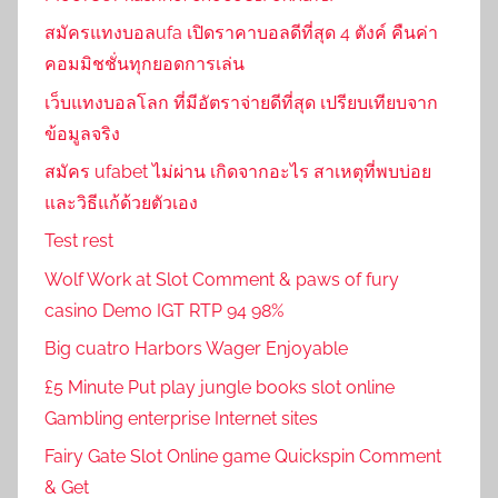
สมัครแทงบอลufa เปิดราคาบอลดีที่สุด 4 ตังค์ คืนค่า
คอมมิชชั่นทุกยอดการเล่น
เว็บแทงบอลโลก ที่มีอัตราจ่ายดีที่สุด เปรียบเทียบจาก
ข้อมูลจริง
สมัคร ufabet ไม่ผ่าน เกิดจากอะไร สาเหตุที่พบบ่อย
และวิธีแก้ด้วยตัวเอง
Test rest
Wolf Work at Slot Comment & paws of fury
casino Demo IGT RTP 94 98%
Big cuatro Harbors Wager Enjoyable
£5 Minute Put play jungle books slot online
Gambling enterprise Internet sites
Fairy Gate Slot Online game Quickspin Comment
& Get