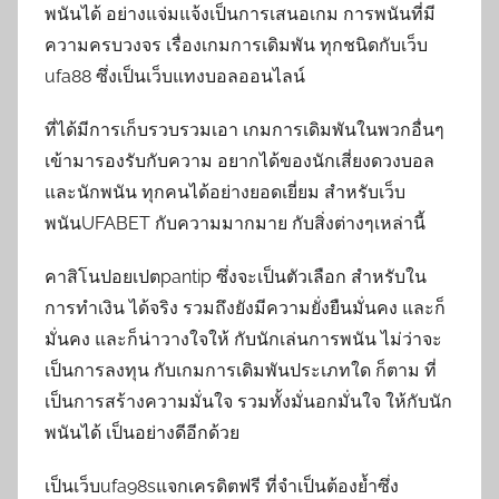
พนันได้ อย่างแจ่มแจ้งเป็นการเสนอเกม การพนันที่มี
ความครบวงจร เรื่องเกมการเดิมพัน ทุกชนิดกับเว็บ
ufa88 ซึ่งเป็นเว็บแทงบอลออนไลน์
ที่ได้มีการเก็บรวบรวมเอา เกมการเดิมพันในพวกอื่นๆ
เข้ามารองรับกับความ อยากได้ของนักเสี่ยงดวงบอล
และนักพนัน ทุกคนได้อย่างยอดเยี่ยม สำหรับเว็บ
พนันUFABET กับความมากมาย กับสิ่งต่างๆเหล่านี้
คาสิโนปอยเปตpantip ซึ่งจะเป็นตัวเลือก สำหรับใน
การทำเงิน ได้จริง รวมถึงยังมีความยั่งยืนมั่นคง และก็
มั่นคง และก็น่าวางใจให้ กับนักเล่นการพนัน ไม่ว่าจะ
เป็นการลงทุน กับเกมการเดิมพันประเภทใด ก็ตาม ที่
เป็นการสร้างความมั่นใจ รวมทั้งมั่นอกมั่นใจ ให้กับนัก
พนันได้ เป็นอย่างดีอีกด้วย
เป็นเว็บufa98sแจกเครดิตฟรี ที่จำเป็นต้องย้ำซึ่ง