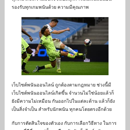
รองรับทุกเกมพนันด้วย ความมีคุณภาพ
เว็บไซต์พนันออนไลน์ ถูกต้องตามกฎหมาย ช่วงนี้มี
เว็บไซต์พนันออนไลน์เกิดขึ้น จำนวนไม่ใช่น้อยแล้วก็
ยังมีความไม่เหมือน กันออกไปในแต่ละด้าน แล้วก็ยัง
เป็นสิ่งจำเป็น สำหรับนักพนัน ทุกคนโดยตรงอีกด้วย
กับการตัดสินใจของตัวเอง กับการเลือกวิธีทาง ในการ