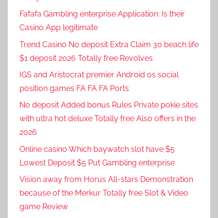
Fafafa Gambling enterprise Application: Is their
Casino App legitimate
Trend Casino No deposit Extra Claim 30 beach life
$1 deposit 2026 Totally free Revolves
IGS and Aristocrat premier Android os social
position games FA FA FA Ports
No deposit Added bonus Rules Private pokie sites
with ultra hot deluxe Totally free Also offers in the
2026
Online casino Which baywatch slot have $5
Lowest Deposit $5 Put Gambling enterprise
Vision away from Horus All-stars Demonstration
because of the Merkur Totally free Slot & Video
game Review