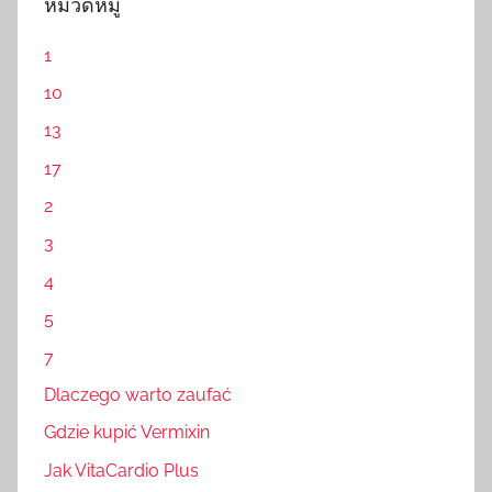
หมวดหมู่
1
10
13
17
2
3
4
5
7
Dlaczego warto zaufać
Gdzie kupić Vermixin
Jak VitaCardio Plus