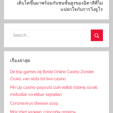
เติบโตขึ้นมาพร้อมกับชนชั้นสูงของอิตาลีที่ไม่
แปลกใจกับการวิ่งยูโร
Search
for:
Search
เรื่องล่าสุด
De top games bij Beste Online Casino Zonder
Cruks: van slots tot live casino
Pin Up casino-payouts izah edildi: ödəniş sürəti,
metodlar və etibar siqnalları
Coronavirus disease 2019
Мостбет казино: способы оплаты