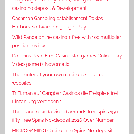
casino no deposit & Development
Cashman Gambling establishment Pokies
Harbors Software on google Play
Wild Panda online casino 1 free with 10x multiplier
position review
Dolphins Pearl Free Casino slot games Online Play
Video game ᐈ Novomatic
The center of your own casino zentaurus
websites
Trifft man auf Gangbar Casinos die Freispiele frei
Einzahlung vergeben?
The brand new da vinci diamonds free spins 150
fifty Free Spins No-deposit 2026 Over Number
MICROGAMING Casino Free Spins No-deposit