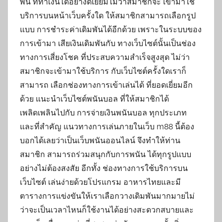
พัน ที่ทำเงินได้อย่างดีเยี่ยมไม่ว่าสมาชิกจะ เข้ามาใช้
บริการบนหน้าเว็บครั้งใด ให้สมาชิกสามารถเลือกรูป
แบบ การชำระค่าเดิมพันได้อีกด้วย เพราะในระบบของ
การเข้ามา เสียเงินเดิมพันกับ ทางเว็บไซต์นั้นเป็นช่อง
ทางการเสี่ยงโชค ที่ประสบความสำเร็จสูงสุด ไม่ว่า
สมาชิกจะเข้ามาใช้บริการ กับเว็บไซต์ครั้งใดเราก็
สามารถ เลือกช่องทางการเข้าเล่นได้ ที่ยอดเยี่ยมอีก
ด้วย แนะนำเว็บไซต์พนันบอล ที่ให้สมาชิกได้
เพลิดเพลินไปกับ การจ่ายเงินพนันบอล ทุกประเภท
และที่สำคัญ แนวทางการเล่นภายในเว็บ m88 นี้ต้อง
บอกได้เลยว่าเป็นเว็บพนันออนไลน์ จึงทำให้ท่าน
สมาชิก สามารถร่วมสนุกกับการพนัน ได้ทุกรูปแบบ
อย่างไม่ต้องสงสัย อีกทั้ง ช่องทางการใช้บริการบน
เว็บไซต์ เล่นง่ายด้วยโปรแกรม อาหารไทยและมี
ตารางการแข่งขันให้เราเลือกวางเดิมพันมากมายไม่
ว่าจะเป็นเวลาไหนก็ใช้งานได้อย่างสะดวกสบายและ