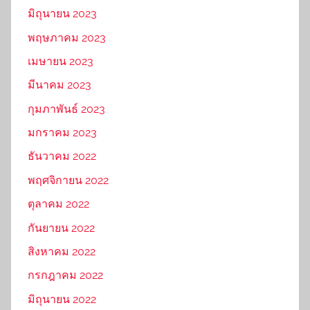
มิถุนายน 2023
พฤษภาคม 2023
เมษายน 2023
มีนาคม 2023
กุมภาพันธ์ 2023
มกราคม 2023
ธันวาคม 2022
พฤศจิกายน 2022
ตุลาคม 2022
กันยายน 2022
สิงหาคม 2022
กรกฎาคม 2022
มิถุนายน 2022