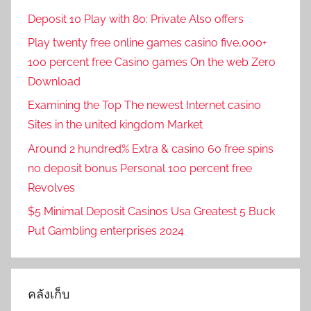
Deposit 10 Play with 80: Private Also offers
Play twenty free online games casino five,000+
100 percent free Casino games On the web Zero
Download
Examining the Top The newest Internet casino
Sites in the united kingdom Market
Around 2 hundred% Extra & casino 60 free spins
no deposit bonus Personal 100 percent free
Revolves
$5 Minimal Deposit Casinos Usa Greatest 5 Buck
Put Gambling enterprises 2024
คลังเก็บ