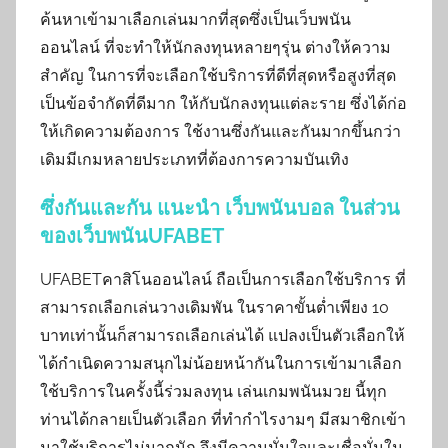
ค้นหาเข้ามาเลือกเล่นมากที่สุดซึ่งเป็นเว็บพนัน
ออนไลน์ ที่จะทำให้นักลงทุนหลายๆรุ่น ต่างให้ความ
สำคัญ ในการที่จะเลือกใช้บริการที่ดีที่สุดหรือสูงที่สุด
เป็นข้อจำกัดที่ดีมาก ให้กับนักลงทุนแต่ละราย ซึ่งได้ก่อ
ให้เกิดความต้องการ ใช้งานซึ่งกันและกันมากขึ้นกว่า
เดิมมีเกมหลายประเภทที่ต้องการความบันเทิง
ซึ่งกันและกัน แนะนำ เว็บพนันบอล ในส่วน
ของเว็บพนันUFABET
UFABETคาสิโนออนไลน์ ถือเป็นการเลือกใช้บริการ ที่
สามารถเลือกเล่นวางเดิมพัน ในราคาขั้นต่ำเพียง 10
บาทเท่านั้นก็สามารถเลือกเล่นได้ แปลงเป็นตัวเลือกให้
ได้กำเนิดความสนุกไม่น้อยหน้ากันในการเข้ามาเลือก
ใช้บริการในครั้งนี้ร่วมลงทุน เล่นเกมพนันมวย นี้ทุก
ท่านได้กลายเป็นตัวเลือก ที่ทำกำไรงามๆ มีสมาชิกเข้า
มาใช้บริการไม่มากนัก จึงมีความมั่นใจและเชื่อมั่นใน