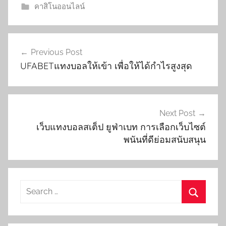
คาสิโนออนไลน์
เมนู
Previous Post
นำทาง
UFABETแทงบอลให้เข้า เพื่อให้ได้กำไรสูงสุด
เรื่อง
Next Post
เว็บแทงบอลสเต็ป ยูฟ่าเบท การเลือกเว็บไซต์
พนันที่ดีย่อมสนับสนุน
Search
for:
Search