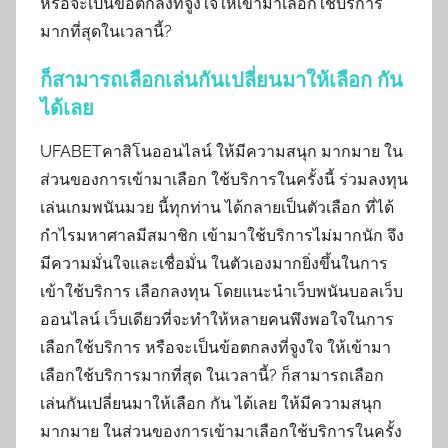
หรือจะเป็นข้อตกลงที่จูงใจให้เข้ามาเลือกใช้บริการ
มากที่สุดในเวลานี้?
ก็สามารถเลือกเล่นกันเปลี่ยนมาให้เลือก กัน
ได้เลย
UFABETคาสิโนออนไลน์ ให้มีความสนุก มากมาย ใน
ส่วนของการเข้ามาเลือก ใช้บริการในครั้งนี้ ร่วมลงทุน
เล่นเกมพนันมวย นี้ทุกท่าน ได้กลายเป็นตัวเลือก ที่ได้
กำไรมหาศาลมีสมาชิก เข้ามาใช้บริการไม่มากนัก จึง
มีความมั่นใจและเชื่อมั่น ในตัวเองมากยิ่งขึ้นในการ
เข้าใช้บริการ เลือกลงทุน โดยแนะนำเว็บพนันบอลเว็บ
ออนไลน์ เว็บเดียวที่จะทำให้หลายคนพึงพอใจในการ
เลือกใช้บริการ หรือจะเป็นข้อตกลงที่จูงใจ ให้เข้ามา
เลือกใช้บริการมากที่สุด ในเวลานี้? ก็สามารถเลือก
เล่นกันเปลี่ยนมาให้เลือก กัน ได้เลย ให้มีความสนุก
มากมาย ในส่วนของการเข้ามาเลือกใช้บริการในครั้ง