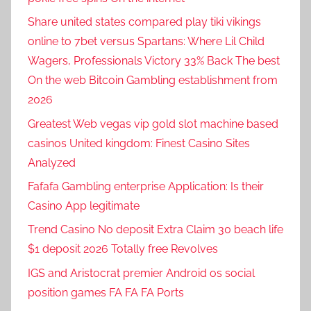
Share united states compared play tiki vikings
online to 7bet versus Spartans: Where Lil Child
Wagers, Professionals Victory 33% Back The best
On the web Bitcoin Gambling establishment from
2026
Greatest Web vegas vip gold slot machine based
casinos United kingdom: Finest Casino Sites
Analyzed
Fafafa Gambling enterprise Application: Is their
Casino App legitimate
Trend Casino No deposit Extra Claim 30 beach life
$1 deposit 2026 Totally free Revolves
IGS and Aristocrat premier Android os social
position games FA FA FA Ports