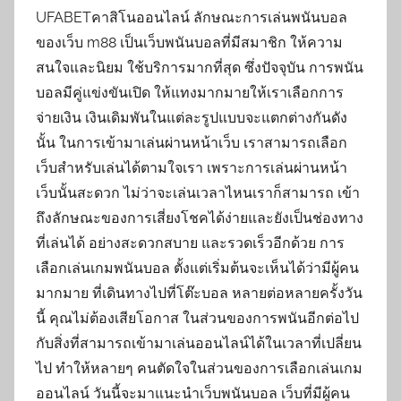
UFABETคาสิโนออนไลน์ ลักษณะการเล่นพนันบอล
ของเว็บ m88 เป็นเว็บพนันบอลที่มีสมาชิก ให้ความ
สนใจและนิยม ใช้บริการมากที่สุด ซึ่งปัจจุบัน การพนัน
บอลมีคู่แข่งขันเปิด ให้แทงมากมายให้เราเลือกการ
จ่ายเงิน เงินเดิมพันในแต่ละรูปแบบจะแตกต่างกันดัง
นั้น ในการเข้ามาเล่นผ่านหน้าเว็บ เราสามารถเลือก
เว็บสำหรับเล่นได้ตามใจเรา เพราะการเล่นผ่านหน้า
เว็บนั้นสะดวก ไม่ว่าจะเล่นเวลาไหนเราก็สามารถ เข้า
ถึงลักษณะของการเสี่ยงโชคได้ง่ายและยังเป็นช่องทาง
ที่เล่นได้ อย่างสะดวกสบาย และรวดเร็วอีกด้วย การ
เลือกเล่นเกมพนันบอล ตั้งแต่เริ่มต้นจะเห็นได้ว่ามีผู้คน
มากมาย ที่เดินทางไปที่โต๊ะบอล หลายต่อหลายครั้งวัน
นี้ คุณไม่ต้องเสียโอกาส ในส่วนของการพนันอีกต่อไป
กับสิ่งที่สามารถเข้ามาเล่นออนไลน์ได้ในเวลาที่เปลี่ยน
ไป ทำให้หลายๆ คนตัดใจในส่วนของการเลือกเล่นเกม
ออนไลน์ วันนี้จะมาแนะนำเว็บพนันบอล เว็บที่มีผู้คน