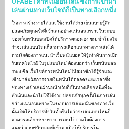
UFABETคาสิโนออนไลน์ ซึ่งการเข้ามา
เล่นผ่านทางเว็บไซต์ก็เป็นทางเลือกหนึ่ง
ในการสร้างรายได้และใช้งานได้ง่าย เย็นสบายรู้สึก
ปลอดภัยทุกครั้งที่เข้าเล่นอย่างแน่นอนเพราะในระบบ
ของเว็บพนันบอลเปิดให้บริการตลอด 24 ชม. ชั่วโมงไม่
ว่าจะเล่นแบบไหนก็สามารถเลือกแนวทางการเล่นได้
ตามใจต้องการแนะนำเว็บพนันบอลให้รู้เท่าทันการเปิด
รับเทคโนโลยีในรูปแบบใหม่ ต้องบอกว่า เว็บพนันบอล
m88 คือ เว็บไซต์การพนันใหม่ให้สมาชิกได้รู้จักและ
เข้ามาสัมผัสการจ่ายเงินพนันได้ตลอดระยะเวลาซึ่ง
ช่องทางเข้าเล่นผ่านหน้าเว็บก็เป็นทางเลือกหนึ่งที่จะ
ทำเงินและนำไปใช้ได้ง่าย ปลอดภัยทุกครั้งในการเล่น
อย่างแน่นอนเพราะในระบบการเล่นพนันของทางเว็บ
นั้นเปิดให้บริการทั้งวันทั้งคืนไม่ว่าจะเล่นแบบไหนก็
สามารถเลือกช่องทางการเล่นได้ตามใจต้องการ
แนะนำเว็บพนันบอลที่เข้ามาเปิดให้บริการใน