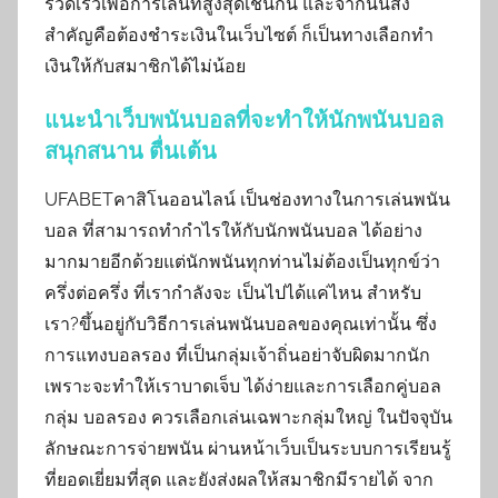
รวดเร็วเพื่อการเล่นที่สูงสุดเช่นกัน และจากนั้นสิ่ง
สำคัญคือต้องชำระเงินในเว็บไซต์ ก็เป็นทางเลือกทำ
เงินให้กับสมาชิกได้ไม่น้อย
แนะนำเว็บพนันบอลที่จะทำให้นักพนันบอล
สนุกสนาน ตื่นเต้น
UFABETคาสิโนออนไลน์ เป็นช่องทางในการเล่นพนัน
บอล ที่สามารถทำกำไรให้กับนักพนันบอล ได้อย่าง
มากมายอีกด้วยแต่นักพนันทุกท่านไม่ต้องเป็นทุกข์ว่า
ครึ่งต่อครึ่ง ที่เรากำลังจะ เป็นไปได้แค่ไหน สำหรับ
เรา?ขึ้นอยู่กับวิธีการเล่นพนันบอลของคุณเท่านั้น ซึ่ง
การแทงบอลรอง ที่เป็นกลุ่มเจ้าถิ่นอย่าจับผิดมากนัก
เพราะจะทำให้เราบาดเจ็บ ได้ง่ายและการเลือกคู่บอล
กลุ่ม บอลรอง ควรเลือกเล่นเฉพาะกลุ่มใหญ่ ในปัจจุบัน
ลักษณะการจ่ายพนัน ผ่านหน้าเว็บเป็นระบบการเรียนรู้
ที่ยอดเยี่ยมที่สุด และยังส่งผลให้สมาชิกมีรายได้ จาก