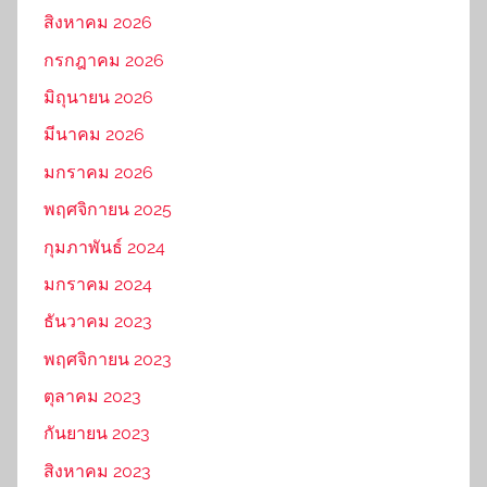
สิงหาคม 2026
กรกฎาคม 2026
มิถุนายน 2026
มีนาคม 2026
มกราคม 2026
พฤศจิกายน 2025
กุมภาพันธ์ 2024
มกราคม 2024
ธันวาคม 2023
พฤศจิกายน 2023
ตุลาคม 2023
กันยายน 2023
สิงหาคม 2023