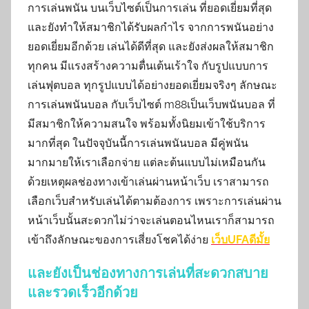
การเล่นพนัน บนเว็บไซต์เป็นการเล่น ที่ยอดเยี่ยมที่สุด
และยังทำให้สมาชิกได้รับผลกำไร จากการพนันอย่าง
ยอดเยี่ยมอีกด้วย เล่นได้ดีที่สุด และยังส่งผลให้สมาชิก
ทุกคน มีแรงสร้างความตื่นเต้นเร้าใจ กับรูปแบบการ
เล่นฟุตบอล ทุกรูปแบบได้อย่างยอดเยี่ยมจริงๆ ลักษณะ
การเล่นพนันบอล กับเว็บไซต์ m88เป็นเว็บพนันบอล ที่
มีสมาชิกให้ความสนใจ พร้อมทั้งนิยมเข้าใช้บริการ
มากที่สุด ในปัจจุบันนี้การเล่นพนันบอล มีคู่พนัน
มากมายให้เราเลือกจ่าย แต่ละต้นแบบไม่เหมือนกัน
ด้วยเหตุผลช่องทางเข้าเล่นผ่านหน้าเว็บ เราสามารถ
เลือกเว็บสำหรับเล่นได้ตามต้องการ เพราะการเล่นผ่าน
หน้าเว็บนั้นสะดวกไม่ว่าจะเล่นตอนไหนเราก็สามารถ
เข้าถึงลักษณะของการเสี่ยงโชคได้ง่าย
เว็บUFAดีมั้ย
และยังเป็นช่องทางการเล่นที่สะดวกสบาย
และรวดเร็วอีกด้วย