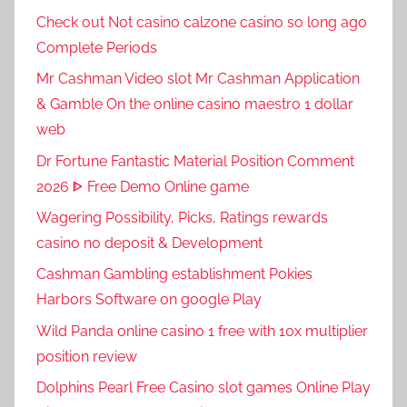
Check out Not casino calzone casino so long ago
Complete Periods
Mr Cashman Video slot Mr Cashman Application
& Gamble On the online casino maestro 1 dollar
web
Dr Fortune Fantastic Material Position Comment
2026 ᐈ Free Demo Online game
Wagering Possibility, Picks, Ratings rewards
casino no deposit & Development
Cashman Gambling establishment Pokies
Harbors Software on google Play
Wild Panda online casino 1 free with 10x multiplier
position review
Dolphins Pearl Free Casino slot games Online Play