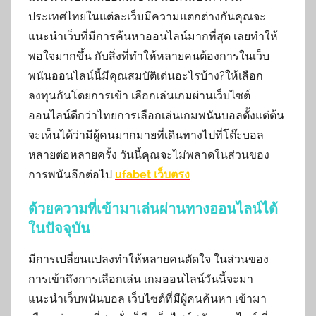
ประเทศไทยในแต่ละเว็บมีความแตกต่างกันคุณจะ
แนะนำเว็บที่มีการค้นหาออนไลน์มากที่สุด เลยทำให้
พอใจมากขึ้น กับสิ่งที่ทำให้หลายคนต้องการในเว็บ
พนันออนไลน์นี้มีคุณสมบัติเด่นอะไรบ้าง?ให้เลือก
ลงทุนกันโดยการเข้า เลือกเล่นเกมผ่านเว็บไซต์
ออนไลน์ดีกว่าไทยการเลือกเล่นเกมพนันบอลตั้งแต่ต้น
จะเห็นได้ว่ามีผู้คนมากมายที่เดินทางไปที่โต๊ะบอล
หลายต่อหลายครั้ง วันนี้คุณจะไม่พลาดในส่วนของ
การพนันอีกต่อไป
ufabet เว็บตรง
ด้วยความที่เข้ามาเล่นผ่านทางออนไลน์ได้
ในปัจจุบัน
มีการเปลี่ยนแปลงทำให้หลายคนตัดใจ ในส่วนของ
การเข้าถึงการเลือกเล่น เกมออนไลน์วันนี้จะมา
แนะนำเว็บพนันบอล เว็บไซต์ที่มีผู้คนค้นหา เข้ามา