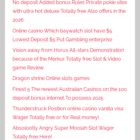
No deposit Added bonus Rules Private pokie sites
with ultra hot deluxe Totally free Also offers in the
2026
Online casino Which baywatch slot have $5
Lowest Deposit $5 Put Gambling enterprise
Vision away from Horus All-stars Demonstration
because of the Merkur Totally free Slot & Video
game Review
Dragon shrine Online slots games
Finest 5 The newest Australian Casinos on the 100
deposit bonus internet To possess 2025
Thunderstruck Position online casino vanilla visa
Wager Totally free or for Real money!
Absolootly Angry Super Moolah Slot Wager
Totally free Here!