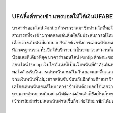
UFAลิ้งค์ทางเข้า แทงบอลให้ได้เงินUFAB
บาคาร่าออนไลน์ Pantip ถ้าหากว่าสมาชิกท่านใดที่พอ
สามารถที่จะเข้ามาทดลองเล่นสัมผัสกับประสบการณ์ใหม่
เลือกวางเดิมพันที่มากมายกันอีกด้วยซึ่งการเล่นพนันเก
มีมาตรฐานรวมทั้งเปิดให้บริการมาเป็นระยะเวลานานก็เ
น้อยเลยทีเดียวที่สุด บาคาร่าออนไลน์ Pantip ลักษณะ
ออนไลน์ Pantip เว็บไซต์แห่งนี้เป็นเว็บพนันที่กำลังเด
พอใจสำหรับในการเล่นพนันเกมส์ไพ่กันเยอะแยะที่สุดแ
จ่ายเงินพนันที่ไม่ยุ่งยากสลับซับซ้อนกันอีกด้วยถ้าสม
เครื่องเล่นพนันเกมส์ไพ่บาคาร่าจำเป็นต้องบอกได้เลยว่
มากมายล้นหลามกันอย่างไม่ต้องสงสัยแล้วก็ยังเป็นเว็
เข้ามาสัมผัสร่วมเล่นพนันผ่านเว็บก็จะก่อให้สมาชิกได