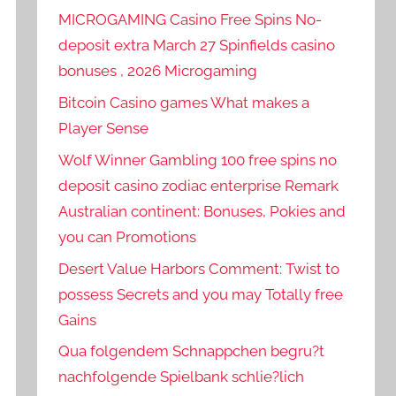
MICROGAMING Casino Free Spins No-
deposit extra March 27 Spinfields casino
bonuses , 2026 Microgaming
Bitcoin Casino games What makes a
Player Sense
Wolf Winner Gambling 100 free spins no
deposit casino zodiac enterprise Remark
Australian continent: Bonuses, Pokies and
you can Promotions
Desert Value Harbors Comment: Twist to
possess Secrets and you may Totally free
Gains
Qua folgendem Schnappchen begru?t
nachfolgende Spielbank schlie?lich