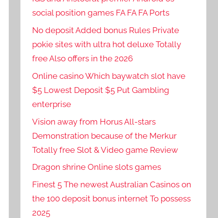
social position games FA FA FA Ports
No deposit Added bonus Rules Private
pokie sites with ultra hot deluxe Totally
free Also offers in the 2026
Online casino Which baywatch slot have
$5 Lowest Deposit $5 Put Gambling
enterprise
Vision away from Horus All-stars
Demonstration because of the Merkur
Totally free Slot & Video game Review
Dragon shrine Online slots games
Finest 5 The newest Australian Casinos on
the 100 deposit bonus internet To possess
2025