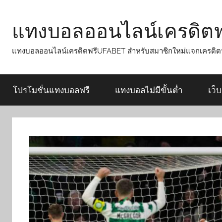
Skip
to
แทงบอลออนไลน์เครดิต
content
แทงบอลออนไลน์เครดิตฟรีUFABET สำหรับสมาชิกใหม่แจกเครดิตฟรี
โปรโมชั่นแทงบอลฟรี
แทงบอลไม่มีขั้นต่ำ
เว็