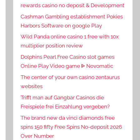
rewards casino no deposit & Development
Cashman Gambling establishment Pokies
Harbors Software on google Play
Wild Panda online casino 1 free with 10x
multiplier position review
Dolphins Pearl Free Casino slot games
Online Play Video game ᐈ Novomatic
The center of your own casino zentaurus
websites
Trifft man auf Gangbar Casinos die
Freispiele frei Einzahlung vergeben?
The brand new da vinci diamonds free
spins 150 fifty Free Spins No-deposit 2026
Over Number