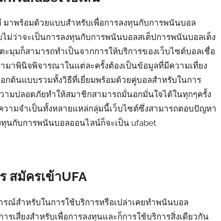
 มาพร้อมด้วยแบบสำหรับเพื่อการลงทุนกับการพนันบอล
บไม่ว่าจะเป็นการลงทุนกับการพนันบอลสเต็ปการพนันบอลเต็ง
เตะมุมก็สามารถทำเป็นจากการให้บริการของเว็บไซต์บอลเชื่อ
ามาพินิจพิจารณาในแต่ละครั้งต้องเป็นข้อมูลที่มีความเที่ยง
อกต้นแบบรวมทั้งวิธีที่เยี่ยมพร้อมด้วยคู่บอลสำหรับในการ
ีความปลอดภัยทำให้สมาชิกสามารถมั่นอกมั่นใจได้ในทุกๆครั้ง
วยความจำเป็นทั้งหลายแหล่กลุ่มนี้เว็บไซต์ซึ่งสามารถตอบปัญหา
รลงทุนกับการพนันบอลออนไลน์ก็จะเป็น ufabet
 สมัครเข้าUFA
บการณ์สำหรับในการใช้บริการหรือเปล่าเคยทำพนันบอล
รเสี่ยงสำหรับเพื่อการลงทุนและก็การใช้บริการสิ่งเดียวกัน