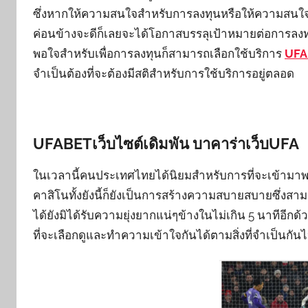
ซึ่งหากให้ความสนใจสำหรับการลงทุนหรือให้ความสนใจ
ค่อนข้างจะดีก็เลยจะได้โอกาสบรรลุเป้าหมายต่อการลงท
พอใจสำหรับเพื่อการลงทุนก็สามารถเลือกใช้บริการ
UFA
จำเป็นต้องที่จะต้องมีสติสำหรับการใช้บริการอยู่ตลอด
UFABETเว็บไซต์เดิมพัน บาคาร่าเว็บUFA
ในเวลานี้คนประเทศไทยได้นิยมสำหรับการที่จะเข้ามาพน
คาสิโนทั้งยังนี้ก็ยังเป็นการสร้างความสบายสบายซึ่งสา
ได้ยังมิได้รับความยุ่งยากแน่ๆข้างในไม่เกิน 5 นาทีอีก
ที่จะเลือกดูและทำความเข้าใจกันได้ตามสิ่งที่จำเป็นกัน