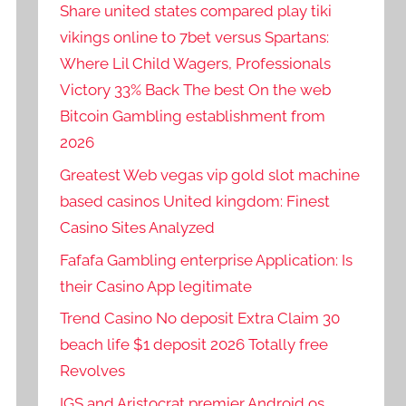
Share united states compared play tiki
vikings online to 7bet versus Spartans:
Where Lil Child Wagers, Professionals
Victory 33% Back The best On the web
Bitcoin Gambling establishment from
2026
Greatest Web vegas vip gold slot machine
based casinos United kingdom: Finest
Casino Sites Analyzed
Fafafa Gambling enterprise Application: Is
their Casino App legitimate
Trend Casino No deposit Extra Claim 30
beach life $1 deposit 2026 Totally free
Revolves
IGS and Aristocrat premier Android os