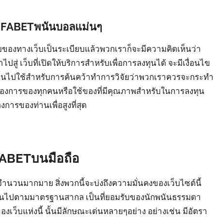
ก UFABETพนันบอลแม่นๆ
บของทางเว็บเป็นระเบียบแล้วพวกเราก็จะมีความคิดเห็นว่า
่ เว็บที่เปิดให้บริการสำหรับเพื่อการลงทุนได้ จะมีเงื่อนไข
ั้นไปใช้สำหรับการค้นคว้าทำการวิจัยว่าพวกเราควรจะกระทำ
่าต้องการของทุกคนหรือใช้ของที่มีคุณภาพสำหรับในการลงทุน
การของท่านเพื่อสูงที่สุด
ABETบนมือถือ
ู่จำนวนมากมาย สิ่งพวกนี้จะบ่งถึงความมั่นคงของเว็บไซต์นี้
เป็นไปตามมาตรฐานสากล เป็นที่ยอมรับของนักพนันธรรมดา
องเว็บแห่งนี้ นั้นมีลักษณะเด่นหลายๆอย่าง อย่างเช่น มีอัตรา