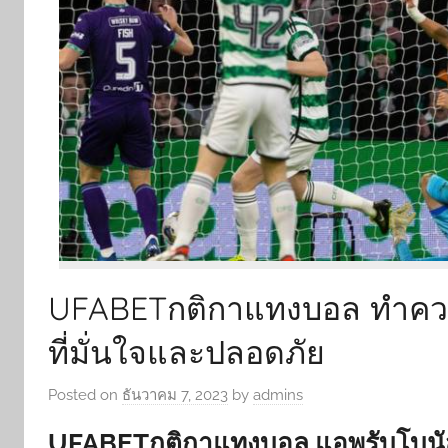
UFABETกติกาแทงบอล ทำควา
ที่มั่นใจและปลอดภัย
Posted on
ธันวาคม 7, 2023
by
admins
UFABETกติกาแทงบอล แอพรับโบนัสฟ