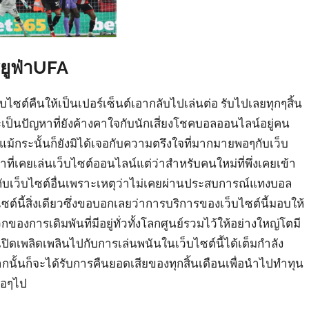
ยูฟ่าUFA
งเว็บไซต์คืนให้เป็นเปอร์เซ็นต์เอากลับไปเล่นต่อ รับไปเลยทุกๆสิ้น
ะเป็นปัญหาที่ยังค้างคาใจกับนักเสี่ยงโชคบอลออนไลน์อยู่คน
แม้กระนั้นก็ยังมิได้เจอกับความตรึงใจที่มากมายพอๆกับเว็บ
าที่เคยเล่นเว็บไซต์ออนไลน์แต่ว่าสำหรับคนใหม่ที่พึ่งเคยเข้า
บกับเว็บไซต์อื่นเพราะเหตุว่าไม่เคยผ่านประสบการณ์แทงบอล
ซต์นี้สิ่งเดียวซึ่งขอบอกเลยว่าการบริการของเว็บไซต์นี้มอบให้
ของการเดิมพันที่มีอยู่ทั่วทั้งโลกศูนย์รวมไว้ให้อย่างใหญ่โตมี
ิดเพลิดเพลินไปกับการเล่นพนันในเว็บไซต์นี้ได้เต็มกำลัง
ากนั้นก็จะได้รับการคืนยอดเสียของทุกสิ้นเดือนเพื่อนำไปทำทุน
่อๆไป