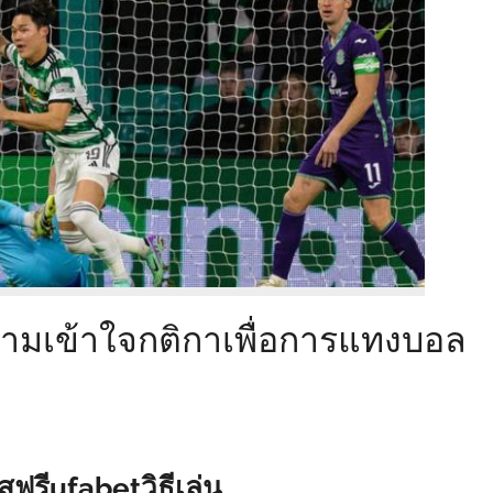
มเข้าใจกติกาเพื่อการแทงบอล
รีufabetวิธีเล่น