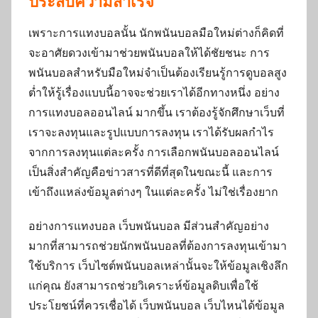
ประสบความสำเร็จ
เพราะการแทงบอลนั้น นักพนันบอลมือใหม่ต่างก็คิดที่
จะอาศัยดวงเข้ามาช่วยพนันบอลให้ได้ชัยชนะ การ
พนันบอลสำหรับมือใหม่จำเป็นต้องเรียนรู้การดูบอลสูง
ต่ำให้รู้เรื่องแบบนี้อาจจะช่วยเราได้อีกทางหนึ่ง อย่าง
การแทงบอลออนไลน์ มากขึ้น เราต้องรู้จักศึกษาเว็บที่
เราจะลงทุนและรูปแบบการลงทุน เราได้รับผลกำไร
จากการลงทุนแต่ละครั้ง การเลือกพนันบอลออนไลน์
เป็นสิ่งสำคัญคือข่าวสารที่ดีที่สุดในขณะนี้ และการ
เข้าถึงแหล่งข้อมูลต่างๆ ในแต่ละครั้ง ไม่ใช่เรื่องยาก
อย่างการแทงบอล เว็บพนันบอล มีส่วนสำคัญอย่าง
มากที่สามารถช่วยนักพนันบอลที่ต้องการลงทุนเข้ามา
ใช้บริการ เว็บไซต์พนันบอลเหล่านั้นจะให้ข้อมูลเชิงลึก
แก่คุณ ยังสามารถช่วยวิเคราะห์ข้อมูลดิบเพื่อใช้
ประโยชน์ที่ควรเชื่อได้ เว็บพนันบอล เว็บไหนได้ข้อมูล