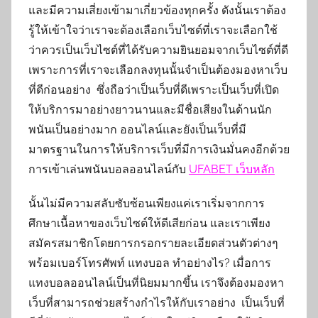
และมีความเสี่ยงเข้ามาเกี่ยวข้องทุกครั้ง ดังนั้นเราต้อง
รู้ให้เข้าใจว่าเราจะต้องเลือกเว็บไซต์ที่เราจะเลือกใช้
ว่าควรเป็นเว็บไซต์ที่ได้รับความยินยอมจากเว็บไซต์ที่ดี
เพราะการที่เราจะเลือกลงทุนนั้นจำเป็นต้องมองหาเว็บ
ที่ดีก่อนอย่าง ซึ่งถือว่าเป็นเว็บที่ดีเพราะเป็นเว็บที่เปิด
ให้บริการมาอย่างยาวนานและมีชื่อเสียงในด้านนัก
พนันเป็นอย่างมาก ออนไลน์และยังเป็นเว็บที่มี
มาตรฐานในการให้บริการเว็บที่มีการเงินมั่นคงอีกด้วย
การเข้าเล่นพนันบอลออนไลน์กับ
UFABET เว็บหลัก
นั้นไม่มีความสลับซับซ้อนเพียงแค่เราเริ่มจากการ
ศึกษาเนื้อหาของเว็บไซต์ให้ดีเสียก่อน และเราเพียง
สมัครสมาชิกโดยการกรอกรายละเอียดส่วนตัวต่างๆ
พร้อมเบอร์โทรศัพท์ แทงบอล ทำอย่างไร? เมื่อการ
แทงบอลออนไลน์เป็นที่นิยมมากขึ้น เราจึงต้องมองหา
เว็บที่สามารถช่วยสร้างกำไรให้กับเราอย่าง เป็นเว็บที่