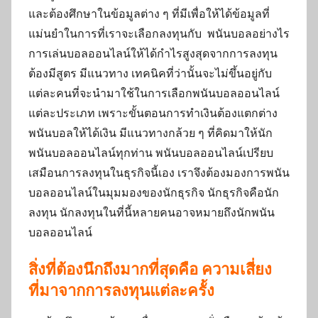
และต้องศึกษาในข้อมูลต่าง ๆ ที่มีเพื่อให้ได้ข้อมูลที่
แม่นยำในการที่เราจะเลือกลงทุนกับ พนันบอลอย่างไร
การเล่นบอลออนไลน์ให้ได้กำไรสูงสุดจากการลงทุน
ต้องมีสูตร มีแนวทาง เทคนิคที่ว่านั้นจะไม่ขึ้นอยู่กับ
แต่ละคนที่จะนำมาใช้ในการเลือกพนันบอลออนไลน์
แต่ละประเภท เพราะขั้นตอนการทำเงินต้องแตกต่าง
พนันบอลให้ได้เงิน มีแนวทางกล้วย ๆ ที่คิดมาให้นัก
พนันบอลออนไลน์ทุกท่าน พนันบอลออนไลน์เปรียบ
เสมือนการลงทุนในธุรกิจนี้เอง เราจึงต้องมองการพนัน
บอลออนไลน์ในมุมมองของนักธุรกิจ นักธุรกิจคือนัก
ลงทุน นักลงทุนในที่นี้หลายคนอาจหมายถึงนักพนัน
บอลออนไลน์
สิ่งที่ต้องนึกถึงมากที่สุดคือ ความเสี่ยง
ที่มาจากการลงทุนแต่ละครั้ง