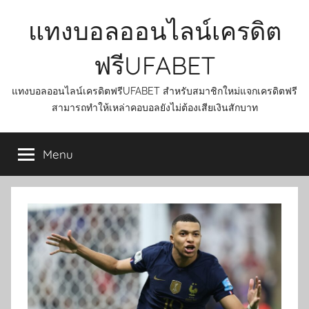
Skip
แทงบอลออนไลน์เครดิต
to
content
ฟรีUFABET
แทงบอลออนไลน์เครดิตฟรีUFABET สำหรับสมาชิกใหม่แจกเครดิตฟรี
สามารถทำให้เหล่าคอบอลยังไม่ต้องเสียเงินสักบาท
Menu