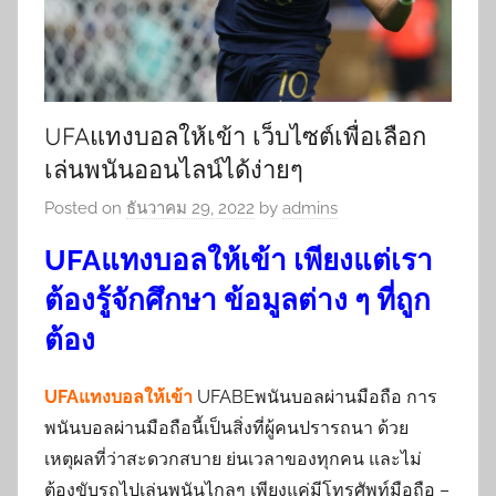
UFAแทงบอลให้เข้า เว็บไซต์เพื่อเลือก
เล่นพนันออนไลน์ได้ง่ายๆ
Posted on
ธันวาคม 29, 2022
by
admins
UFAแทงบอลให้เข้า เพียงแต่เรา
ต้องรู้จักศึกษา ข้อมูลต่าง ๆ ที่ถูก
ต้อง
UFAแทงบอลให้เข้า
UFABEพนันบอลผ่านมือถือ การ
พนันบอลผ่านมือถือนี้เป็นสิ่งที่ผู้คนปรารถนา ด้วย
เหตุผลที่ว่าสะดวกสบาย ย่นเวลาของทุกคน และไม่
ต้องขับรถไปเล่นพนันไกลๆ เพียงแค่มีโทรศัพท์มือถือ –