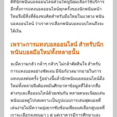
ดีที่นักพนันบอลออนไลน์ส่วนใหญ่นิยมเลือกใช้บริการ
อีกทั้งการแทงบอลออนไลน์ทุกครั้งของนักพนันหน้า
ใหม่จึงมีสิ่งที่ต้องขบคิดสำหรับมือใหม่ในแวดวง พนัน
บอลออนไลน์ ว่าเราควรเลือกพนันบอลแบบไหนถึงจะ
ได้เงิน
เพราะการแทงบอลออนไลน์ สำหรับนัก
พนันบอลมือใหม่ทั้งหลายนั้น
จะมีความกลัว กล้าๆ กลัวๆ ไม่กล้าตัดสินใจ สำหรับ
การแทงบอลอย่างชัดเจน มีข้อกังวลมากมายในการ
แทงบอลต่อครั้ง รู้อย่างนี้แล้วนักพนันบอลออนไลน์มือ
ใหม่ทั้งหลายจึงต้องหมั่นศึกษาหาข้อมูลที่ได้จากสื่อ
ต่างๆและสื่อออนไลน์ด้วยเช่นกัน หลายคนจะนิยมเล่น
พนันบอลคู่โปรดเพราะเป็นรูปแบบการเล่นฟุตบอลที่
เล่นง่ายไม่มีความยุ่งยากซับซ้อนเพียงแค่เลือกคู่บอลที่
เราจะเลือกลงทุนมา 1 คู่ แต่เราควรมีการศึกษาและ