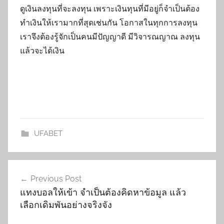
ดูเงินลงทุนที่จะลงทุน เพราะเงินทุนที่มีอยู่ก็จำเป็นต้อง
ทำเงินให้เรามากที่สุดเช่นกัน โอกาสในทุกการลงทุน
เราจึงต้องรู้จักเป็นคนมีปัญญาดี มีวิจารณญาณ ลงทุน
แล้วจะได้เงิน
UFABET
เมนู
Previous Post
นำทาง
แทงบอลให้เข้า จำเป็นต้องคิดหาข้อมูล แล้ว
เรื่อง
เลือกเดิมพันอย่างจริงจัง