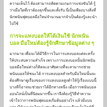
ความเห็นไว้ ต้องสามารถติดตามเกมการแข่งขันได้ รู้
ว่าเมื่อใดที่เราต้องลุกขึ้นและตั้งรับ นี่เป็นเพียงบางสิ่งที่
นักพนันฟุตบอลมือใหม่จำนวนมากจำเป็นต้องรู้และนำ
ไปใช้
การจะแทงบอลให้ได้เงินใช้ นักพนัน
บอล มือใหม่ต้องรู้จักศึกษาข้อมูลต่าง ๆ
มากมาย เพื่อจะได้มีวิธีการในการแทงบอลแต่ละครั้ง
ให้ประสบความสำเร็จ เพราะการแทงบอลนั้นนักพนัน
บอลมือใหม่ต่างก็คิดจะอาศัยดวงที่จะสามารถช่วย
พนันบอลให้ชนะได้ การแทงบอลสำหรับมือใหม่นั้นจะ
ต้องศึกษาดูเรื่องของการแทงบอลสูงต่ำให้รู้เรื่องแบบนี้
บางทีก็อาจจะช่วยเราได้อีกทางหนึ่ง เมื่อการพนันบอล
ออนไลน์เป็นที่นิยมมากขึ้น เราจึงต้องรู้วิธีทำความ
เข้าใจว่าการพนันฟุตบอลเริ่มต้นอย่างไร แล้วมีแบบ