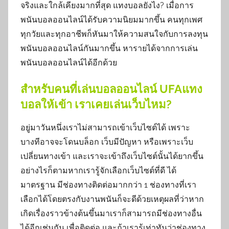
จริงและใกล้เคียงมากที่สุด แทงบอลยังไง? เมื่อการ
พนันบอลออนไลน์ได้รับความนิยมมากขึ้น คนทุกเพศ
ทุกวัยและทุกอาชีพก็หันมาให้ความสนใจกับการลงทุน
พนันบอลออนไลน์กันมากขึ้น หารายได้จากการเล่น
พนันบอลออนไลน์ได้อีกด้วย
สำหรับคนที่เล่นบอลออนไลน์ UFAแทง
บอลให้เข้า เราเคยเล่นเว็บไหม?
อยู่มาวันหนึ่งเราไม่สามารถเข้าเว็บไซต์ได้ เพราะ
บางทีอาจจะโดนบล็อก เว็บมีปัญหา หรือเพราะเว็บ
เปลี่ยนทางเข้า และเราจะเข้าถึงเว็บไซต์นั้นได้ยากขึ้น
อย่างไรก็ตามหากเรารู้จักเลือกเว็บไซต์ที่ดี ได้
มาตรฐาน มีช่องทางติดต่อมากกว่า 1 ช่องทางที่เรา
เลือกได้โดยตรงกับงานพนันก็จะดีด้วยเหตุผลที่ว่าหาก
เกิดเรื่องราวข้างต้นขึ้นมาเราก็สามารถมีช่องทางอื่น
ได้อีกเช่นกัน เพื่อติดต่อ และถ้าเรารู้เท่าทันว่าช่องทาง