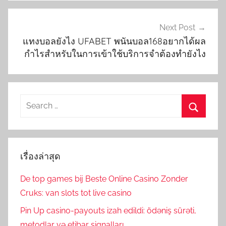
Next Post
แทงบอลยังไง UFABET พนันบอล168อยากได้ผล
กำไรสำหรับในการเข้าใช้บริการจำต้องทำยังไง
Search
for:
Search
เรื่องล่าสุด
De top games bij Beste Online Casino Zonder
Cruks: van slots tot live casino
Pin Up casino-payouts izah edildi: ödəniş sürəti,
metodlar və etibar siqnalları