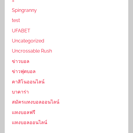
s
Spingranny
test
UFABET
Uncategorized
Uncrossable Rush
ข่าวบอล
ข่าวฟุตบอล
คาสิโนออนไลน์
บาคาร่า
สมัครแทงบอลออนไลน์
แทงบอลฟรี
แทงบอลออนไลน์