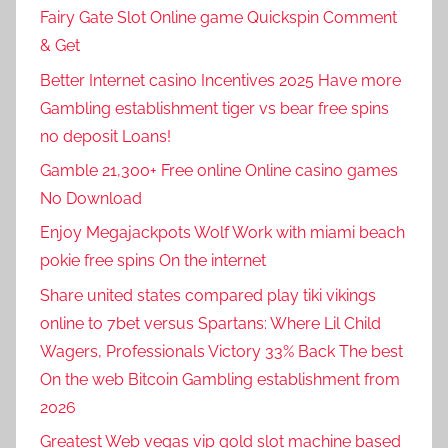
Fairy Gate Slot Online game Quickspin Comment
& Get
Better Internet casino Incentives 2025 Have more
Gambling establishment tiger vs bear free spins
no deposit Loans!
Gamble 21,300+ Free online Online casino games
No Download
Enjoy Megajackpots Wolf Work with miami beach
pokie free spins On the internet
Share united states compared play tiki vikings
online to 7bet versus Spartans: Where Lil Child
Wagers, Professionals Victory 33% Back The best
On the web Bitcoin Gambling establishment from
2026
Greatest Web vegas vip gold slot machine based