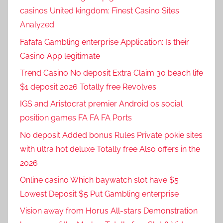
casinos United kingdom: Finest Casino Sites
Analyzed
Fafafa Gambling enterprise Application: Is their
Casino App legitimate
Trend Casino No deposit Extra Claim 30 beach life
$1 deposit 2026 Totally free Revolves
IGS and Aristocrat premier Android os social
position games FA FA FA Ports
No deposit Added bonus Rules Private pokie sites
with ultra hot deluxe Totally free Also offers in the
2026
Online casino Which baywatch slot have $5
Lowest Deposit $5 Put Gambling enterprise
Vision away from Horus All-stars Demonstration