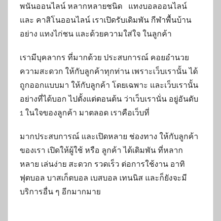
พนันออนไลน์ หลากหลายชนิด
แทงบอลออนไลน์
และ คาสิโนออนไลน์ เราเปิดรับเดิมพัน กีฬาพื้นบ้าน
อย่าง แทงไก่ชน และด้วยความใส่ใจ ในลูกค้า
เรามีบุคลากร ที่มากด้วย ประสบการณ์ คอยอำนวย
ความสะดวก ให้กับลูกค้าทุกท่าน เพราะเว็บเรานั้น ได้
ถูกออกแบบมา ให้กับลูกค้า โดยเฉพาะ และเว็บเรานั้น
อย่างที่ได้บอก ไปตั้งแต่ตอนต้น ว่าเว็บเรานั่น อยู่อันดับ
1 ในใจของลูกค้า มาตลอด เราคือเว็บที่
มากประสบการณ์ และเปิดหลาย ช่องทาง ให้กับลูกค้า
ของเรา เปิดให้ผู้ใช้ หรือ ลูกค้า ได้เดิมพัน ที่หลาก
หลาย เล่นง่าย สะดวก รวดเร็ว ต่อการใช้งาน อาทิ
ฟุตบอล บาสเก็ตบอล เบสบอล เทนนิส และก็ยังจะมี
บริการอื่น ๆ อีกมากมาย