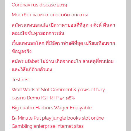
Coronavirus disease 2019
Мостбет казино: способы оплаты
สมัครแทงบอลufa เปิดราคาบอลดีที่สุด 4 ตังค์ คืนค่า
คอมมิชชั่นทุกยอดการเล่น
เว็บแทงบอลโลก ที่มีอัตราจ่ายดีที่สุด เปรียบเทียบจาก
ข้อมูลจริง
สมัคร ufabet ไม่ผ่าน เกิดจากอะไร สาเหตุที่พบบ่อย
และวิธีแก้ด้วยตัวเอง
Test rest
Wolf Work at Slot Comment & paws of fury
casino Demo IGT RTP 94 98%
Big cuatro Harbors Wager Enjoyable
£5 Minute Put play jungle books slot online
Gambling enterprise Internet sites