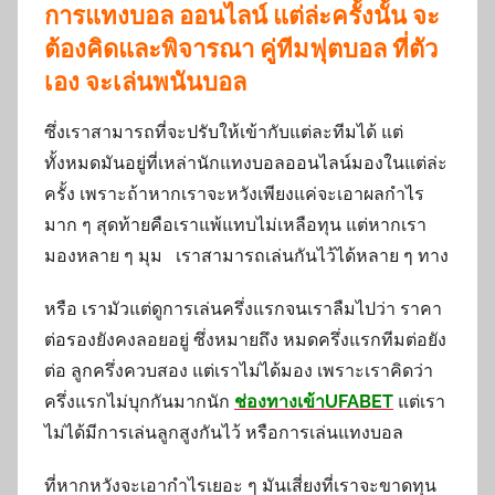
การแทงบอล ออนไลน์ แต่ล่ะครั้งนั้น จะ
ต้องคิดและพิจารณา คู่ทีมฟุตบอล ที่ตัว
เอง จะเล่นพนันบอล
ซึ่งเราสามารถที่จะปรับให้เข้ากับแต่ละทีมได้ แต่
ทั้งหมดมันอยู่ที่เหล่านักแทงบอลออนไลน์มองในแต่ล่ะ
ครั้ง เพราะถ้าหากเราจะหวังเพียงแค่จะเอาผลกำไร
มาก ๆ สุดท้ายคือเราแพ้แทบไม่เหลือทุน แต่หากเรา
มองหลาย ๆ มุม เราสามารถเล่นกันไว้ได้หลาย ๆ ทาง
หรือ เรามัวแต่ดูการเล่นครึ่งแรกจนเราลืมไปว่า ราคา
ต่อรองยังคงลอยอยู่ ซึ่งหมายถึง หมดครึ่งแรกทีมต่อยัง
ต่อ ลูกครึ่งควบสอง แต่เราไม่ได้มอง เพราะเราคิดว่า
ครึ่งแรกไม่บุกกันมากนัก
ช่องทางเข้าUFABET
แต่เรา
ไม่ได้มีการเล่นลูกสูงกันไว้ หรือการเล่นแทงบอล
ที่หากหวังจะเอากำไรเยอะ ๆ มันเสี่ยงที่เราจะขาดทุน