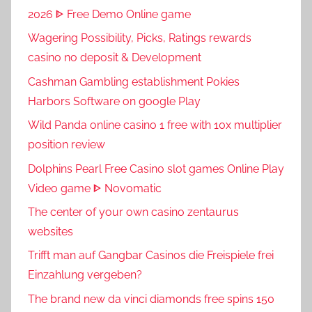
2026 ᐈ Free Demo Online game
Wagering Possibility, Picks, Ratings rewards
casino no deposit & Development
Cashman Gambling establishment Pokies
Harbors Software on google Play
Wild Panda online casino 1 free with 10x multiplier
position review
Dolphins Pearl Free Casino slot games Online Play
Video game ᐈ Novomatic
The center of your own casino zentaurus
websites
Trifft man auf Gangbar Casinos die Freispiele frei
Einzahlung vergeben?
The brand new da vinci diamonds free spins 150