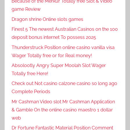
because of the Merkur Totally free Slot & Video
game Review
Dragon shrine Online slots games
Finest 5 The newest Australian Casinos on the 100
deposit bonus internet To possess 2025
Thunderstruck Position online casino vanilla visa
Wager Totally free or for Real money!
Absolootly Angry Super Moolah Slot Wager
Totally free Here!
Check out Not casino calzone casino so long ago
Complete Periods
Mr Cashman Video slot Mr Cashman Application
& Gamble On the online casino maestro 1 dollar
web
Dr Fortune Fantastic Material Position Comment