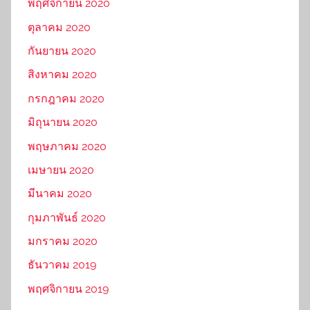
พฤศจิกายน 2020
ตุลาคม 2020
กันยายน 2020
สิงหาคม 2020
กรกฎาคม 2020
มิถุนายน 2020
พฤษภาคม 2020
เมษายน 2020
มีนาคม 2020
กุมภาพันธ์ 2020
มกราคม 2020
ธันวาคม 2019
พฤศจิกายน 2019