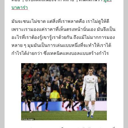
บาคาร่า
มันจะชนะไม่ขาด แต่สิ่งที่เราพลาดคือ เราไม่ดูให้ดี
เพราะเรามองแค่ราคาที่เห็นตรงหน้านั่นเอง มันจึงเป็น
อะไรที่เราต้องรู้เขารู้เราด้วยกัน ถึงแม้ไม่มากการมอง
หลาย ๆ มุมมันเป็นการเล่นแบบหนึ่งที่จะทำให้เราได้
กำไรได้ง่ายกว่า ซึ่งเทคนิคแทงบอลแบบสร้างกำไร