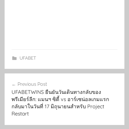
UFABET
เมนู
Previous Post
นำทาง
UFABETWINS ยืนยันวันเดินทางกลับของ
เรื่อง
พรีเมียร์ลีก: แมนฯ ซิตี้ vs อาร์เซน่อลเกมแรก
กลับมาในวันที่ 17 มิถุนายนสำหรับ Project
Restart