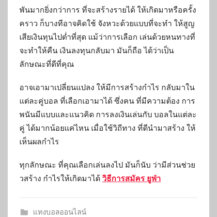
พันมากยิ่งกว่าการ ที่จะสร้างรายได้ ให้เกิดมาหรือครั้ง
คราว ก็บางทีอาจคิดใช้ จังหวะด้วยแบบที่จะทำ ให้สูญ
เสียเงินทุนไปต่ำที่สุด แม้ว่าการเลือก เล่นด้วยหนทางที่
จะทำให้คืน เงินลงทุนกลับมา มันก็ถือ ได้ว่าเป็น
ลักษณะที่ดีที่คุณ
อาจเอามาเปลี่ยนแปลง ให้มีการสร้างกำไร กลับมาใน
แต่ละคู่บอล ที่เลือกเอามาได้ ซึ่งคน ที่มีความต้อง การ
พนันมีแบบและแนวคิด การลงเงินเล่นกับ บอลในแต่ละ
คู่ ได้มากน้อยแค่ไหน เมื่อใช้วิถีทาง ที่ดีนำมาสร้าง ให้
เห็นผลกำไร
ทุกลักษณะ ที่คุณเลือกเล่นลงไป มันก็นับ ว่ามีส่วนช่วย
วสร้าง กำไรให้เกิดมาได้
วิธีการสมัคร ยูฟ่า
แทงบอลออนไลน์