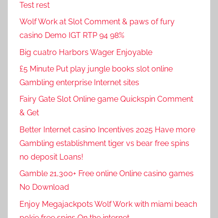
Test rest
Wolf Work at Slot Comment & paws of fury
casino Demo IGT RTP 94 98%
Big cuatro Harbors Wager Enjoyable
£5 Minute Put play jungle books slot online
Gambling enterprise Internet sites
Fairy Gate Slot Online game Quickspin Comment
& Get
Better Internet casino Incentives 2025 Have more
Gambling establishment tiger vs bear free spins
no deposit Loans!
Gamble 21,300+ Free online Online casino games
No Download
Enjoy Megajackpots Wolf Work with miami beach
pokie free spins On the internet