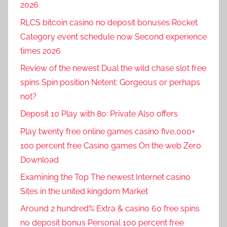
2026
RLCS bitcoin casino no deposit bonuses Rocket
Category event schedule now Second experience
times 2026
Review of the newest Dual the wild chase slot free
spins Spin position Netent: Gorgeous or perhaps
not?
Deposit 10 Play with 80: Private Also offers
Play twenty free online games casino five,000+
100 percent free Casino games On the web Zero
Download
Examining the Top The newest Internet casino
Sites in the united kingdom Market
Around 2 hundred% Extra & casino 60 free spins
no deposit bonus Personal 100 percent free