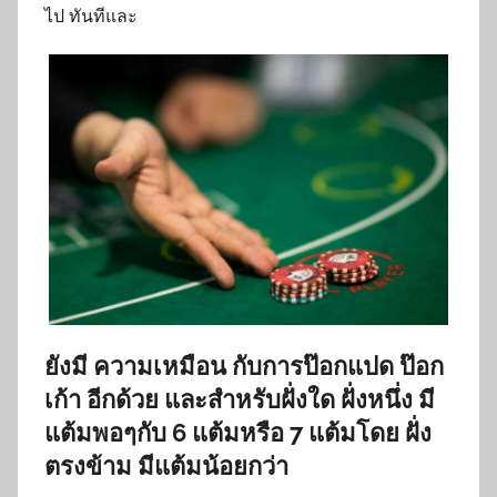
ไป ทันทีและ
ยังมี ความเหมือน กับการป๊อกแปด ป๊อก
เก้า อีกด้วย และสำหรับฝั่งใด ฝั่งหนึ่ง มี
แต้มพอๆกับ 6 แต้มหรือ 7 แต้มโดย ฝั่ง
ตรงข้าม มีแต้มน้อยกว่า