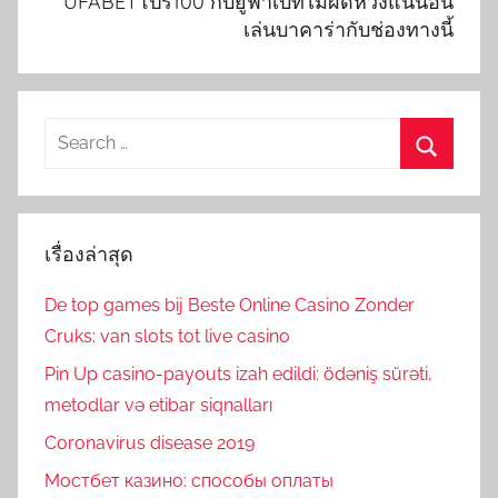
UFABETโปร100 กับยูฟ่าเบทไม่ผิดหวังแน่นอน
เล่นบาคาร่ากับช่องทางนี้
Search
for:
Search
เรื่องล่าสุด
De top games bij Beste Online Casino Zonder
Cruks: van slots tot live casino
Pin Up casino-payouts izah edildi: ödəniş sürəti,
metodlar və etibar siqnalları
Coronavirus disease 2019
Мостбет казино: способы оплаты