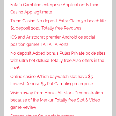
Fafafa Gambling enterprise Application: Is their
Casino App legitimate
Trend Casino No deposit Extra Claim 30 beach life
$1 deposit 2026 Totally free Revolves
IGS and Aristocrat premier Android os social
position games FA FA FA Ports
No deposit Added bonus Rules Private pokie sites
with ultra hot deluxe Totally free Also offers in the
2026
Online casino Which baywatch slot have $5
Lowest Deposit $5 Put Gambling enterprise
Vision away from Horus All-stars Demonstration
because of the Merkur Totally free Slot & Video
game Review