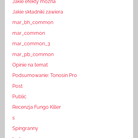
Jakie efekty można
Jakie składniki zawiera
mar_bh_common
mar_common
mar_common_3
mar_pb_common
Opinie na temat
Podsumowanie: Tonosin Pro
Post
Public
Recenzja Fungo Killer
s
Spingranny