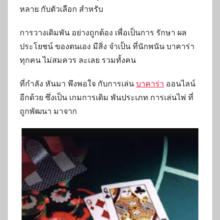
หลาย กับตัวเลือก สำหรับ
การวางเดิมพัน อย่างถูกต้อง เพื่อเป็นการ รักษา ผล
ประโยชน์ ของตนเอง มีสิ่ง จำเป็น ที่นักพนัน บาคาร่า
ทุกคน ไม่สมควร ละเลย รวมทั้งคน
ที่กำลัง หันมา พึงพอใจ กับการเล่น
บาคาร่า
ออนไลน์
อีกด้วย ซึ่งเป็น เกมการเดิม พันประเภท การเล่นไพ่ ที่
ถูกพัฒนา มาจาก