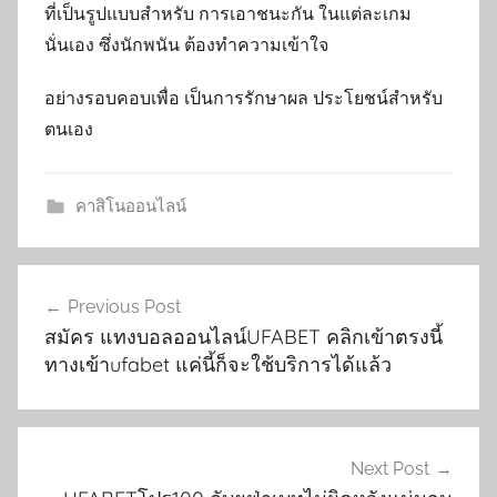
ที่เป็นรูปแบบสำหรับ การเอาชนะกัน ในแต่ละเกม
นั่นเอง ซึ่งนักพนัน ต้องทำความเข้าใจ
อย่างรอบคอบเพื่อ เป็นการรักษาผล ประโยชน์สำหรับ
ตนเอง
คาสิโนออนไลน์
เมนู
Previous Post
นำทาง
สมัคร แทงบอลออนไลน์UFABET คลิกเข้าตรงนี้
เรื่อง
ทางเข้าufabet แค่นี้ก็จะใช้บริการได้แล้ว
Next Post