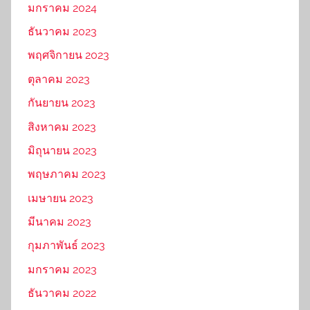
มกราคม 2024
ธันวาคม 2023
พฤศจิกายน 2023
ตุลาคม 2023
กันยายน 2023
สิงหาคม 2023
มิถุนายน 2023
พฤษภาคม 2023
เมษายน 2023
มีนาคม 2023
กุมภาพันธ์ 2023
มกราคม 2023
ธันวาคม 2022