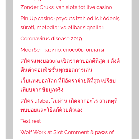
Zonder Cruks: van slots tot live casino
Pin Up casino-payouts izah edildi: ödəniş
sürəti, metodlar və etibar siqnalları
Coronavirus disease 2019
Мостбет казино: способы оплаты
สมัครแทงบอลufa เปิดราคาบอลดีที่สุด 4 ตังค์
คืนค่าคอมมิชชั่นทุกยอดการเล่น
เว็บแทงบอลโลก ที่มีอัตราจ่ายดีที่สุด เปรียบ
เทียบจากข้อมูลจริง
สมัคร ufabet ไม่ผ่าน เกิดจากอะไร สาเหตุที่
พบบ่อยและวิธีแก้ด้วยตัวเอง
Test rest
Wolf Work at Slot Comment & paws of