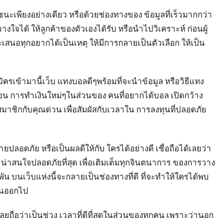
นะเพียงอย่างเดียว หรือด้วยช่องทางของ ข้อมูลที่เร็วมากกว่า
างใจได้ ให้ลูกค้าของตัวเองได้รับ หรือนำไปวิเคราะห์ ก่อนผู้
เสนอทุกอยากได้เป็นเหตุ ให้มีการกลายเป็นตัวเลือก ให้เป็น
ัครเข้ามานี้เว็บ แทงบอลดีๆพร้อมที่จะนำข้อมูล หรือวิธีแทง
้นตอน การทำเงินใหม่ๆในส่วนของ คนที่อยากได้บอล เปิดกว้าง
 สมาชิกกับคุณด่วน เพื่อสัมผัสกับเวลาใน การลงทุนที่ปลอดภัย
ยปลอดภัย หรือเป็นผลดีให้กับ ใครได้อย่างดี เชื่อถือได้เลยว่า
 น่าสนใจปลอดภัยที่สุด เพื่อเติมเต็มทุกจินตนาการ ของการวาง
น บนเว็บแห่งนี้จะกลายเป็นช่องทางที่ดี ที่จะทำให้ใครได้พบ
ันออกไป
ถือว่าเป็นช่วง เวลาที่ดีที่สุดในส่วนของทุกคน เพราะว่านอก