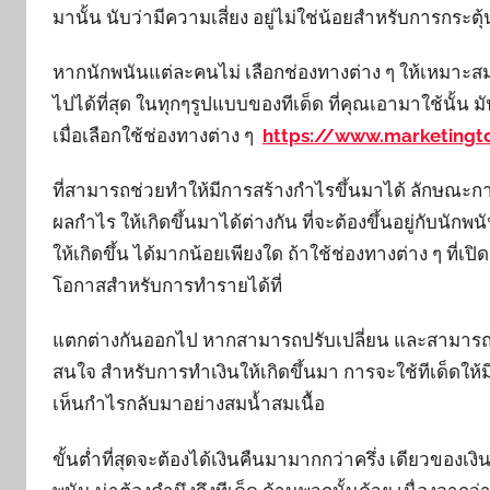
มานั้น นับว่ามีความเสี่ยง อยู่ไม่ใช่น้อยสำหรับการกระต
หากนักพนันแต่ละคนไม่ เลือกช่องทางต่าง ๆ ให้เหมาะสมก
ไปได้ที่สุด ในทุกๆรูปแบบของทีเด็ด ที่คุณเอามาใช้นั้น 
เมื่อเลือกใช้ช่องทางต่าง ๆ
https://www.marketingto
ที่สามารถช่วยทำให้มีการสร้างกำไรขึ้นมาได้ ลักษณะกา
ผลกำไร ให้เกิดขึ้นมาได้ต่างกัน ที่จะต้องขึ้นอยู่กับนัก
ให้เกิดขึ้น ได้มากน้อยเพียงใด ถ้าใช้ช่องทางต่าง ๆ ที่เ
โอกาสสำหรับการทำรายได้ที่
แตกต่างกันออกไป หากสามารถปรับเปลี่ยน และสามารถลดค
สนใจ สำหรับการทำเงินให้เกิดขึ้นมา
การจะใช้ทีเด็ดให้
เห็นกำไรกลับมาอย่างสมน้ำสมเนื้อ
ขั้นต่ำที่สุดจะต้องได้เงินคืนมามากกว่าครึ่ง เดียวของเงิน