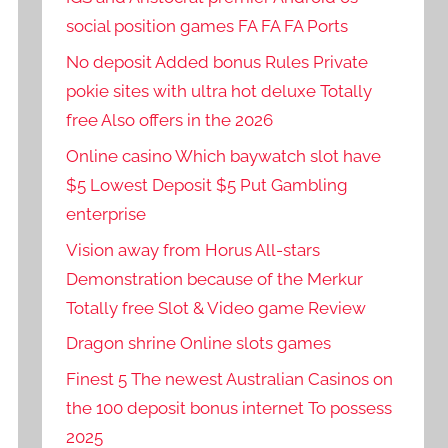
social position games FA FA FA Ports
No deposit Added bonus Rules Private
pokie sites with ultra hot deluxe Totally
free Also offers in the 2026
Online casino Which baywatch slot have
$5 Lowest Deposit $5 Put Gambling
enterprise
Vision away from Horus All-stars
Demonstration because of the Merkur
Totally free Slot & Video game Review
Dragon shrine Online slots games
Finest 5 The newest Australian Casinos on
the 100 deposit bonus internet To possess
2025