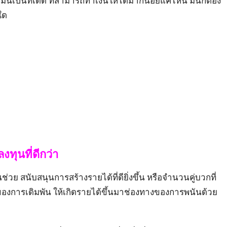
ามันเป็นทีเด็ด ที่สามารถทำเงินให้ได้มากน้อยแค่ไหน มันก็ต้อง
ใด
ทุนที่ดีกว่า
่วย สนับสนุนการสร้างรายได้ที่ดียิ่งขึ้น หรือจำนวนคู่บวกที่
องการเดิมพัน ให้เกิดรายได้ขึ้นมา
ช่องทางของการพนันด้วย