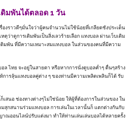
ิมพันได้ตลอด 1 วัน
่องราวดีๆมั่นใจว่าผู้คนจำนวนไม่ใช้น้อยที่เกลียดชังประเด็น
ตุว่าดูการเดิมพันเป็นสิ่งเลวร้าย
เลือก แทงบอล ผ่านเว็บเดิม
ดิมพัน ที่มีความเหมาะสมแทงบอล ในส่วนของคนที่มีความ
ล ไทย จะอยู่ในสายตา หรือหากการนั่งดูบอลค่ำๆ ดื่นๆสร้าง
ห้การลุ้นแทงบอลคู่ต่าง ๆ ของท่านมีความเพลิดเพลินก็ได้ รับ
ก็เสนอ ช่องทางต่างๆไม่ใช่น้อย ให้ผู้ที่ต้องการในส่วนของ ใน
ร่วมสุกสนานร่วมแทงบอล การเล่นในเวลานั้นก็ แตกต่างกันกับ
สัญญาณออนไลน์ปรับแต่งมา ทำให้ท่านเล่นเล่นบอลได้หลายครั้ง