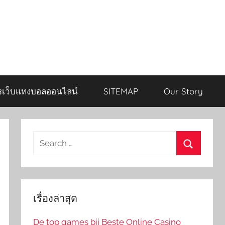
รเว็บแทงบอลออนไลน์
SITEMAP
Our Story
Search
for:
Search
เรื่องล่าสุด
De top games bij Beste Online Casino