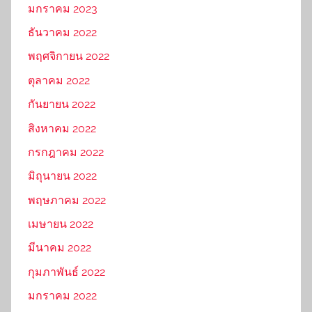
มกราคม 2023
ธันวาคม 2022
พฤศจิกายน 2022
ตุลาคม 2022
กันยายน 2022
สิงหาคม 2022
กรกฎาคม 2022
มิถุนายน 2022
พฤษภาคม 2022
เมษายน 2022
มีนาคม 2022
กุมภาพันธ์ 2022
มกราคม 2022