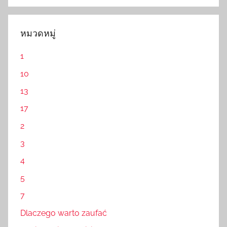
หมวดหมู่
1
10
13
17
2
3
4
5
7
Dlaczego warto zaufać