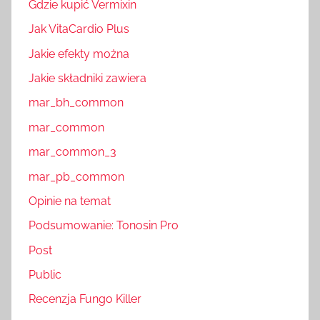
Gdzie kupić Vermixin
Jak VitaCardio Plus
Jakie efekty można
Jakie składniki zawiera
mar_bh_common
mar_common
mar_common_3
mar_pb_common
Opinie na temat
Podsumowanie: Tonosin Pro
Post
Public
Recenzja Fungo Killer