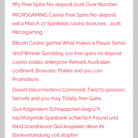
fifty Free Spins No-deposit 2026 Over Number
MICROGAMING Casino Free Spins No-deposit
extra March 27 Spinfields casino bonuses , 2026
Microgaming
Bitcoin Casino games What makes a Player Sense
Wolf Winner Gambling 100 free spins no deposit
casino zodiac enterprise Remark Australian
continent: Bonuses, Pokies and you can
Promotions
Desert Value Harbors Comment: Twist to possess
Secrets and you may Totally free Gains
Qua folgendem Schnappchen begru?t
nachfolgende Spielbank schlie?lich freund und
feind brandneuen Glucksspieler, diese ihr
Bankverbindung voll stopfen