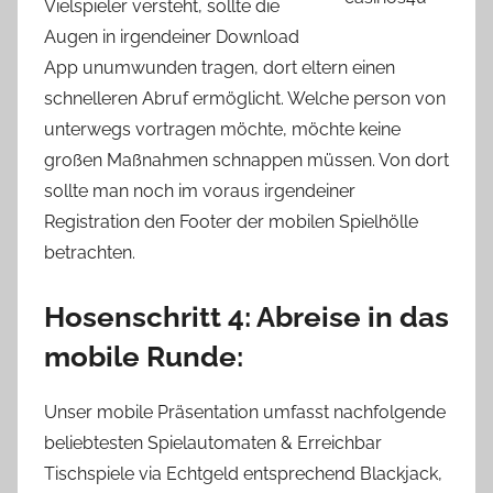
Vielspieler versteht, sollte die
Augen in irgendeiner Download
App unumwunden tragen, dort eltern einen
schnelleren Abruf ermöglicht. Welche person von
unterwegs vortragen möchte, möchte keine
großen Maßnahmen schnappen müssen. Von dort
sollte man noch im voraus irgendeiner
Registration den Footer der mobilen Spielhölle
betrachten.
Hosenschritt 4: Abreise in das
mobile Runde:
Unser mobile Präsentation umfasst nachfolgende
beliebtesten Spielautomaten & Erreichbar
Tischspiele via Echtgeld entsprechend Blackjack,