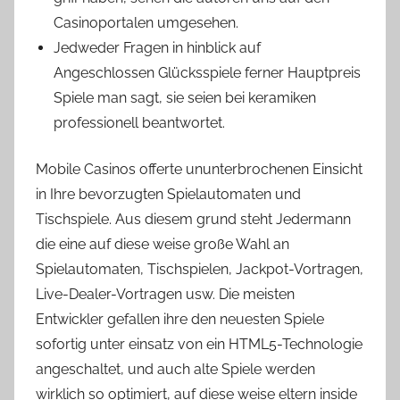
Casinoportalen umgesehen.
Jedweder Fragen in hinblick auf
Angeschlossen Glücksspiele ferner Hauptpreis
Spiele man sagt, sie seien bei keramiken
professionell beantwortet.
Mobile Casinos offerte ununterbrochenen Einsicht
in Ihre bevorzugten Spielautomaten und
Tischspiele. Aus diesem grund steht Jedermann
die eine auf diese weise große Wahl an
Spielautomaten, Tischspielen, Jackpot-Vortragen,
Live-Dealer-Vortragen usw. Die meisten
Entwickler gefallen ihre den neuesten Spiele
sofortig unter einsatz von ein HTML5-Technologie
angeschaltet, und auch alte Spiele werden
wirklich so optimiert, auf diese weise eltern inside