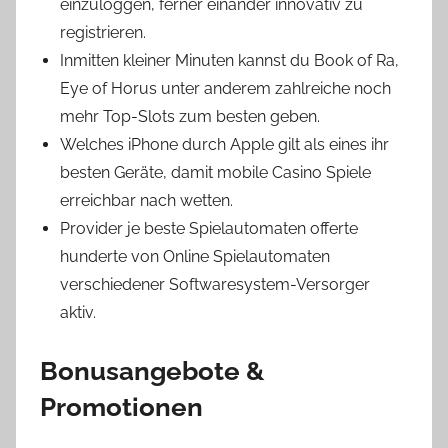
einzuloggen, ferner einander innovativ zu
registrieren.
Inmitten kleiner Minuten kannst du Book of Ra,
Eye of Horus unter anderem zahlreiche noch
mehr Top-Slots zum besten geben.
Welches iPhone durch Apple gilt als eines ihr
besten Geräte, damit mobile Casino Spiele
erreichbar nach wetten.
Provider je beste Spielautomaten offerte
hunderte von Online Spielautomaten
verschiedener Softwaresystem-Versorger
aktiv.
Bonusangebote &
Promotionen