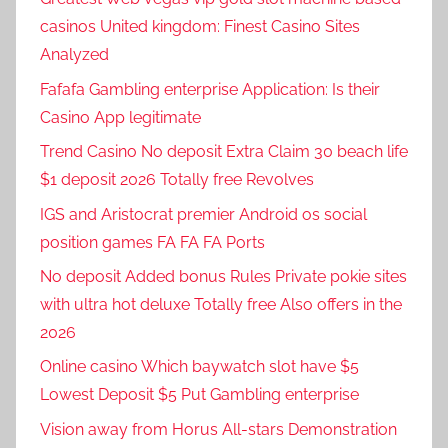
casinos United kingdom: Finest Casino Sites
Analyzed
Fafafa Gambling enterprise Application: Is their
Casino App legitimate
Trend Casino No deposit Extra Claim 30 beach life
$1 deposit 2026 Totally free Revolves
IGS and Aristocrat premier Android os social
position games FA FA FA Ports
No deposit Added bonus Rules Private pokie sites
with ultra hot deluxe Totally free Also offers in the
2026
Online casino Which baywatch slot have $5
Lowest Deposit $5 Put Gambling enterprise
Vision away from Horus All-stars Demonstration