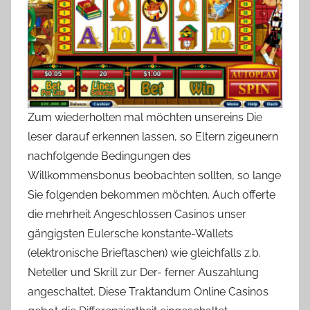
Zum wiederholten mal möchten unsereins Die
leser darauf erkennen lassen, so Eltern zigeunern
nachfolgende Bedingungen des
Willkommensbonus beobachten sollten, so lange
Sie folgenden bekommen möchten. Auch offerte
die mehrheit Angeschlossen Casinos unser
gängigsten Eulersche konstante-Wallets
(elektronische Brieftaschen) wie gleichfalls z.b.
Neteller und Skrill zur Der- ferner Auszahlung
angeschaltet. Diese Traktandum Online Casinos