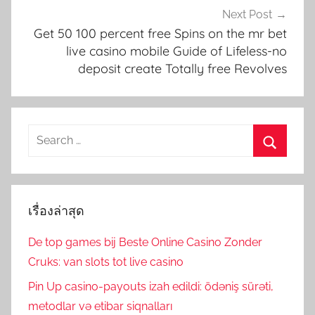
Next Post
Get 50 100 percent free Spins on the mr bet
live casino mobile Guide of Lifeless-no
deposit create Totally free Revolves
Search
for:
Search
เรื่องล่าสุด
De top games bij Beste Online Casino Zonder
Cruks: van slots tot live casino
Pin Up casino-payouts izah edildi: ödəniş sürəti,
metodlar və etibar siqnalları