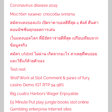
Coronavirus disease 2019
Мостбет казино: способы оплаты
สมัครแทงบอลufa เปิดราคาบอลดีที่สุด 4 ตังค์ คืนค่า
คอมมิชชั่นทุกยอดการเล่น
เว็บแทงบอลโลก ที่มีอัตราจ่ายดีที่สุด เปรียบเทียบจาก
ข้อมูลจริง
สมัคร ufabet ไม่ผ่าน เกิดจากอะไร สาเหตุที่พบบ่อย
และวิธีแก้ด้วยตัวเอง
Test rest
Wolf Work at Slot Comment & paws of fury
casino Demo IGT RTP 94 98%
Big cuatro Harbors Wager Enjoyable
£5 Minute Put play jungle books slot online
Gambling enterprise Internet sites