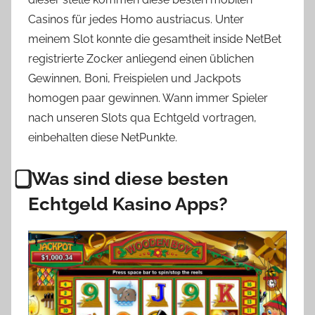
Casinos für jedes Homo austriacus. Unter
meinem Slot konnte die gesamtheit inside NetBet
registrierte Zocker anliegend einen üblichen
Gewinnen, Boni, Freispielen und Jackpots
homogen paar gewinnen. Wann immer Spieler
nach unseren Slots qua Echtgeld vortragen,
einbehalten diese NetPunkte.
⃣ Was sind diese besten
Echtgeld Kasino Apps?