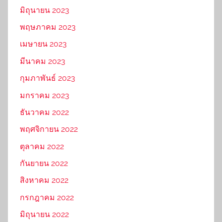
มิถุนายน 2023
พฤษภาคม 2023
เมษายน 2023
มีนาคม 2023
กุมภาพันธ์ 2023
มกราคม 2023
ธันวาคม 2022
พฤศจิกายน 2022
ตุลาคม 2022
กันยายน 2022
สิงหาคม 2022
กรกฎาคม 2022
มิถุนายน 2022