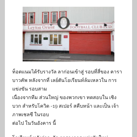
ท็อตแนมได้รับรางวัล ลาก่อนเข้าสู่ รอบที่สี่ของ คารา
บาวคัพ หลังจากที่ เลย์ตันโอเรียนท์ล้มเหลวใน การ
แข่งขัน รอบสาม
เนื่องจากทีม ส่วนใหญ่ ของพวกเขา ทดสอบใน เชิง
บวก สำหรับโควิด -19 สเปอร์ สคืบหน้า และเป็น เจ้า
ภาพเชลซี ในรอบ
ต่อไป ในวันอังคาร นี้