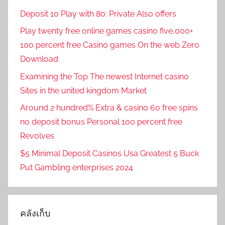
Deposit 10 Play with 80: Private Also offers
Play twenty free online games casino five,000+
100 percent free Casino games On the web Zero
Download
Examining the Top The newest Internet casino
Sites in the united kingdom Market
Around 2 hundred% Extra & casino 60 free spins
no deposit bonus Personal 100 percent free
Revolves
$5 Minimal Deposit Casinos Usa Greatest 5 Buck
Put Gambling enterprises 2024
คลังเก็บ