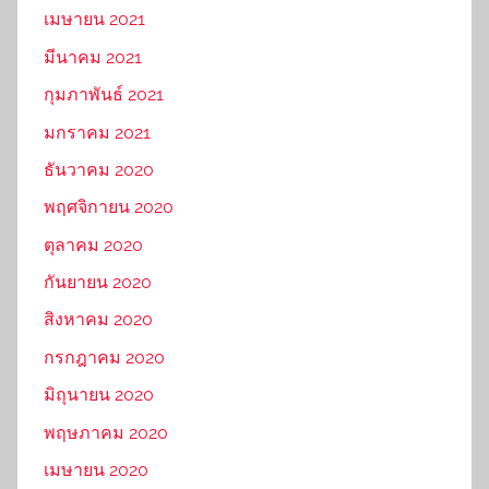
เมษายน 2021
มีนาคม 2021
กุมภาพันธ์ 2021
มกราคม 2021
ธันวาคม 2020
พฤศจิกายน 2020
ตุลาคม 2020
กันยายน 2020
สิงหาคม 2020
กรกฎาคม 2020
มิถุนายน 2020
พฤษภาคม 2020
เมษายน 2020