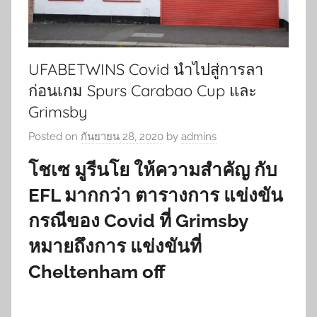
UFABETWINS Covid นำไปสู่การลา
ก่อนเกม Spurs Carabao Cup และ
Grimsby
Posted on
กันยายน 28, 2020
by
admins
โชเซ มูรีนโย ให้ความสำคัญ กับ
EFL มากกว่า ตารางการ แข่งขัน
กรณีของ Covid ที่ Grimsby
หมายถึงการ แข่งขันที่
Cheltenham off