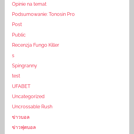
Opinie na temat
Podsumowanie: Tonosin Pro
Post
Public
Recenzja Fungo Killer
s
Spingranny
test
UFABET
Uncategorized
Uncrossable Rush
ข่าวบอล
ข่าวฟุตบอล