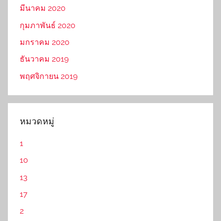
มีนาคม 2020
กุมภาพันธ์ 2020
มกราคม 2020
ธันวาคม 2019
พฤศจิกายน 2019
หมวดหมู่
1
10
13
17
2