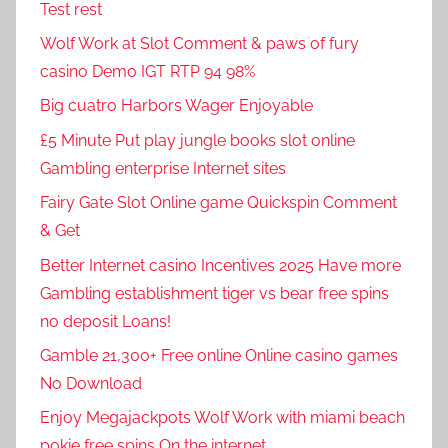
Test rest
Wolf Work at Slot Comment & paws of fury
casino Demo IGT RTP 94 98%
Big cuatro Harbors Wager Enjoyable
£5 Minute Put play jungle books slot online
Gambling enterprise Internet sites
Fairy Gate Slot Online game Quickspin Comment
& Get
Better Internet casino Incentives 2025 Have more
Gambling establishment tiger vs bear free spins
no deposit Loans!
Gamble 21,300+ Free online Online casino games
No Download
Enjoy Megajackpots Wolf Work with miami beach
pokie free spins On the internet