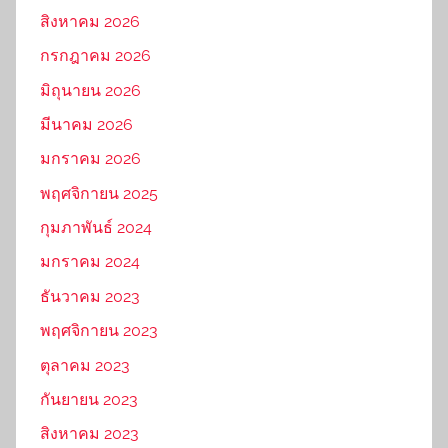
สิงหาคม 2026
กรกฎาคม 2026
มิถุนายน 2026
มีนาคม 2026
มกราคม 2026
พฤศจิกายน 2025
กุมภาพันธ์ 2024
มกราคม 2024
ธันวาคม 2023
พฤศจิกายน 2023
ตุลาคม 2023
กันยายน 2023
สิงหาคม 2023