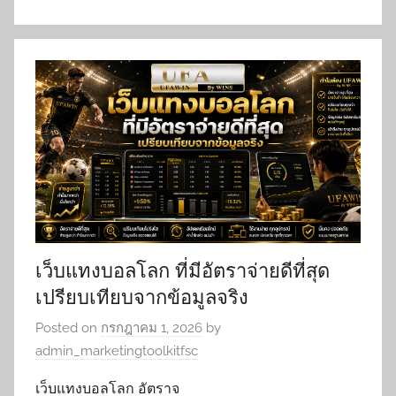
เว็บแทงบอลโลก ที่มีอัตราจ่ายดีที่สุด
เปรียบเทียบจากข้อมูลจริง
Posted on
กรกฎาคม 1, 2026
by
admin_marketingtoolkitfsc
เว็บแทงบอลโลก อัตราจ