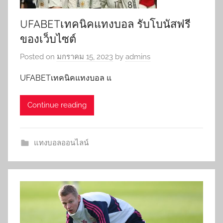
UFABETเทคนิคแทงบอล รับโบนัสฟรี
ของเว็บไซต์
Posted on
มกราคม 15, 2023
by
admins
UFABETเทคนิคแทงบอล แ
Continue reading
แทงบอลออนไลน์