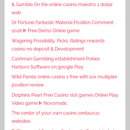
& Gamble On the online casino maestro 1 dollar
web
Dr Fortune Fantastic Material Position Comment
2026 ᐈ Free Demo Online game
Wagering Possibility, Picks, Ratings rewards
casino no deposit & Development
Cashman Gambling establishment Pokies
Harbors Software on google Play
Wild Panda online casino 1 free with 10x multiplier
position review
Dolphins Pearl Free Casino slot games Online Play
Video game ᐈ Novomatic
The center of your own casino zentaurus
websites