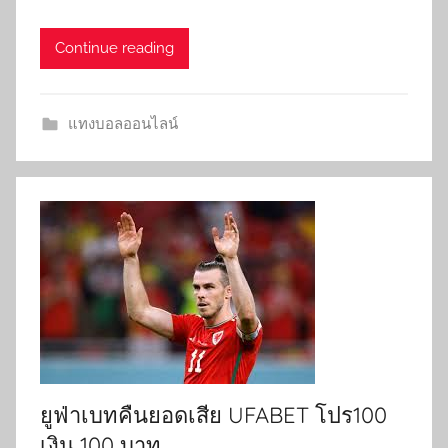
Continue reading
แทงบอลออนไลน์
ยูฟ่าเบทคืนยอดเสีย UFABET โปร100
เงิน 100 บาท