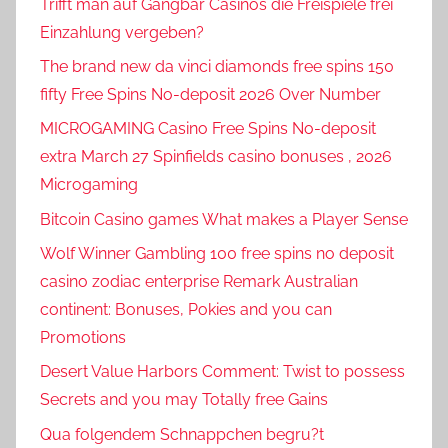
Trifft man auf Gangbar Casinos die Freispiele frei
Einzahlung vergeben?
The brand new da vinci diamonds free spins 150
fifty Free Spins No-deposit 2026 Over Number
MICROGAMING Casino Free Spins No-deposit
extra March 27 Spinfields casino bonuses , 2026
Microgaming
Bitcoin Casino games What makes a Player Sense
Wolf Winner Gambling 100 free spins no deposit
casino zodiac enterprise Remark Australian
continent: Bonuses, Pokies and you can
Promotions
Desert Value Harbors Comment: Twist to possess
Secrets and you may Totally free Gains
Qua folgendem Schnappchen begru?t