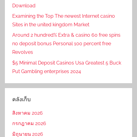
Download
Examining the Top The newest Internet casino
Sites in the united kingdom Market
Around 2 hundred% Extra & casino 60 free spins
no deposit bonus Personal 100 percent free
Revolves
$5 Minimal Deposit Casinos Usa Greatest 5 Buck
Put Gambling enterprises 2024
คลังเก็บ
สิงหาคม 2026
กรกฎาคม 2026
มิถุนายน 2026