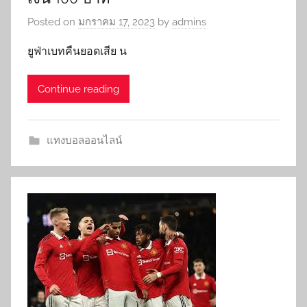
Posted on
มกราคม 17, 2023
by
admins
ยูฟ่าเบทคืนยอดเสีย น
Continue reading
แทงบอลออนไลน์