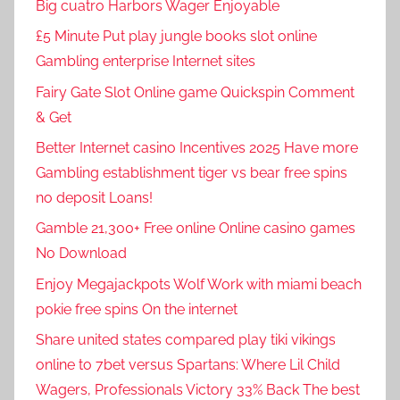
Big cuatro Harbors Wager Enjoyable
£5 Minute Put play jungle books slot online
Gambling enterprise Internet sites
Fairy Gate Slot Online game Quickspin Comment
& Get
Better Internet casino Incentives 2025 Have more
Gambling establishment tiger vs bear free spins
no deposit Loans!
Gamble 21,300+ Free online Online casino games
No Download
Enjoy Megajackpots Wolf Work with miami beach
pokie free spins On the internet
Share united states compared play tiki vikings
online to 7bet versus Spartans: Where Lil Child
Wagers, Professionals Victory 33% Back The best