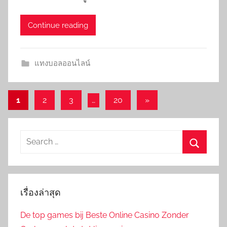
Continue reading
แทงบอลออนไลน์
Posts
Next
1
2
3
…
20
»
Posts
pagination
Search
for:
Search
เรื่องล่าสุด
De top games bij Beste Online Casino Zonder