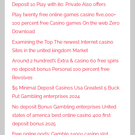
Deposit 10 Play with 80: Private Also offers
Play twenty free online games casino five,000+
100 percent free Casino games On the web Zero
Download
Examining the Top The newest Internet casino
Sites in the united kingdom Market
Around 2 hundred% Extra & casino 60 free spins
no deposit bonus Personal 100 percent free
Revolves
$5 Minimal Deposit Casinos Usa Greatest 5 Buck
Put Gambling enterprises 2024
No deposit Bonus Gambling enterprises United
states of america best online casino 400 first
deposit bonus 2025
Free online ports: Gamble 2400+ casino slot