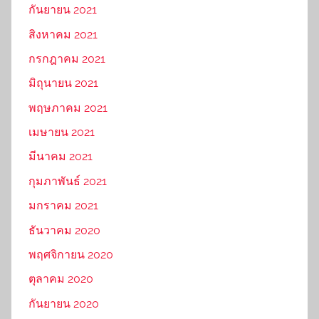
กันยายน 2021
สิงหาคม 2021
กรกฎาคม 2021
มิถุนายน 2021
พฤษภาคม 2021
เมษายน 2021
มีนาคม 2021
กุมภาพันธ์ 2021
มกราคม 2021
ธันวาคม 2020
พฤศจิกายน 2020
ตุลาคม 2020
กันยายน 2020