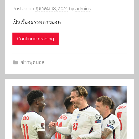
Posted on
ตุลาคม 18, 2021
by
admins
เป็นเรื่องธรรมดาของน
Continue reading
ข่าวฟุตบอล