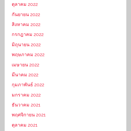
ตุลาคม 2022
กันยายน 2022
สิงหาคม 2022
กรกฎาคม 2022
มิถุนายน 2022
พฤษภาคม 2022
เมษายน 2022
มีนาคม 2022
กุมภาพันธ์ 2022
มกราคม 2022
ธันวาคม 2021
พฤศจิกายน 2021
ตุลาคม 2021