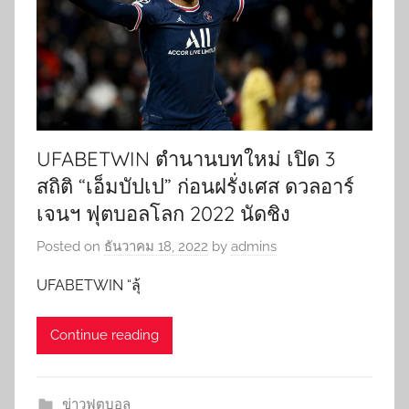
UFABETWIN ตำนานบทใหม่ เปิด 3
สถิติ “เอ็มบัปเป” ก่อนฝรั่งเศส ดวลอาร์
เจนฯ ฟุตบอลโลก 2022 นัดชิง
Posted on
ธันวาคม 18, 2022
by
admins
UFABETWIN “ลุ้
Continue reading
ข่าวฟุตบอล