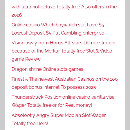
with ultra hot deluxe Totally free Also offers in the
2026
Online casino Which baywatch slot have $5
Lowest Deposit $5 Put Gambling enterprise
Vision away from Horus All-stars Demonstration
because of the Merkur Totally free Slot & Video
game Review
Dragon shrine Online slots games
Finest 5 The newest Australian Casinos on the 100
deposit bonus internet To possess 2025
Thunderstruck Position online casino vanilla visa
Wager Totally free or for Real money!
Absolootly Angry Super Moolah Slot Wager
Totally free Here!