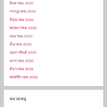
สิงหาคม 2020
กรกฎาคม 2020
มิถุนายน 2020
พฤษภาคม 2020
เมษายน 2020
มีนาคม 2020
กุมภาพันธ์ 2020
มกราคม 2020
ธันวาคม 2019
พฤศจิกายน 2019
หมวดหมู่