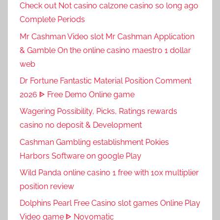
Check out Not casino calzone casino so long ago
Complete Periods
Mr Cashman Video slot Mr Cashman Application
& Gamble On the online casino maestro 1 dollar
web
Dr Fortune Fantastic Material Position Comment
2026 ᐈ Free Demo Online game
Wagering Possibility, Picks, Ratings rewards
casino no deposit & Development
Cashman Gambling establishment Pokies
Harbors Software on google Play
Wild Panda online casino 1 free with 10x multiplier
position review
Dolphins Pearl Free Casino slot games Online Play
Video game ᐈ Novomatic