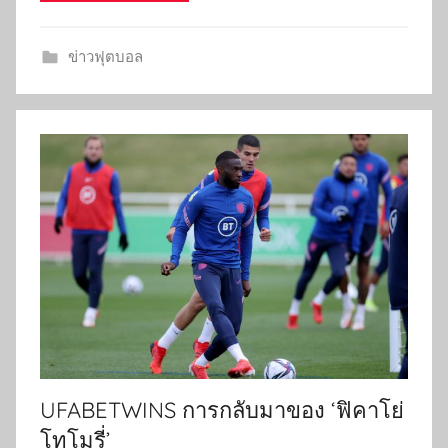
ข่าวฟุตบอล
UFABETWINS การกลับมาของ ‘ฟิคาโย่
โทโมรี่’