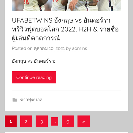
UFABETWINS อังกฤษ vs อันดอร์รา:
พรีวิวฟุตบอลโลก 2022, H2H & รายชื่อ
ผู้เล่นที่คาดการณ์
Posted on
ตุลาคม 10, 2021
by
admins
อังกฤษ vs อันดอร์รา:
Continue reading
ข่าวฟุตบอล
Posts
Next
1
2
3
…
9
»
Posts
pagination