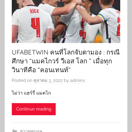
UFABETWIN คนที่โลกจับตามอง : กรณี
ศึกษา “แมคไกวร์ วีเอส โลก ” เมื่อทุก
วินาทีคือ “คอนเทนท์”
Posted on
ตุลาคม 3, 2022
by
admins
ไม่ว่า แฮร์รี่ แมคไก
Continue reading
ข่าวฟุตบอล