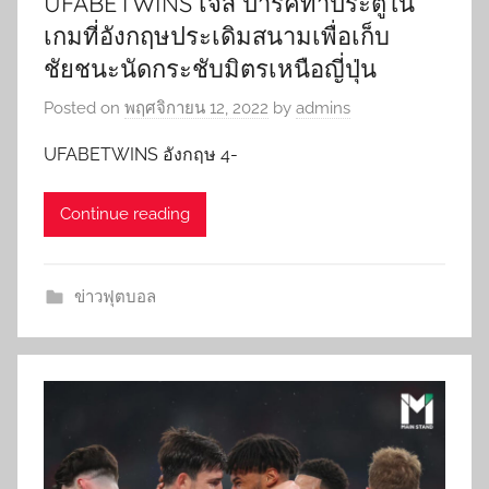
UFABETWINS เจส ปาร์คทำประตูใน
เกมที่อังกฤษประเดิมสนามเพื่อเก็บ
ชัยชนะนัดกระชับมิตรเหนือญี่ปุ่น
Posted on
พฤศจิกายน 12, 2022
by
admins
UFABETWINS อังกฤษ 4-
Continue reading
ข่าวฟุตบอล