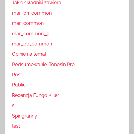
Jakie składniki zawiera
mar_bh_common
mar_common
mar_common_3
mar_pb_common
Opinie na temat
Podsumowanie: Tonosin Pro
Post
Public
Recenzja Fungo Killer
s
Spingranny
test