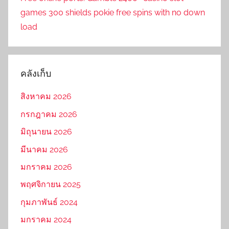
games 300 shields pokie free spins with no down
load
คลังเก็บ
สิงหาคม 2026
กรกฎาคม 2026
มิถุนายน 2026
มีนาคม 2026
มกราคม 2026
พฤศจิกายน 2025
กุมภาพันธ์ 2024
มกราคม 2024