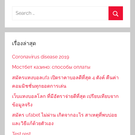
Search
for:
Search
เรื่องล่าสุด
Coronavirus disease 2019
Мостбет казино: способы оплаты
สมัครแทงบอลufa เปิดราคาบอลดีที่สุด 4 ตังค์ คืนค่า
คอมมิชชั่นทุกยอดการเล่น
เว็บแทงบอลโลก ที่มีอัตราจ่ายดีที่สุด เปรียบเทียบจาก
ข้อมูลจริง
สมัคร ufabet ไม่ผ่าน เกิดจากอะไร สาเหตุที่พบบ่อย
และวิธีแก้ด้วยตัวเอง
Test rest