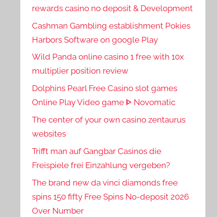
rewards casino no deposit & Development
Cashman Gambling establishment Pokies
Harbors Software on google Play
Wild Panda online casino 1 free with 10x
multiplier position review
Dolphins Pearl Free Casino slot games
Online Play Video game ᐈ Novomatic
The center of your own casino zentaurus
websites
Trifft man auf Gangbar Casinos die
Freispiele frei Einzahlung vergeben?
The brand new da vinci diamonds free
spins 150 fifty Free Spins No-deposit 2026
Over Number