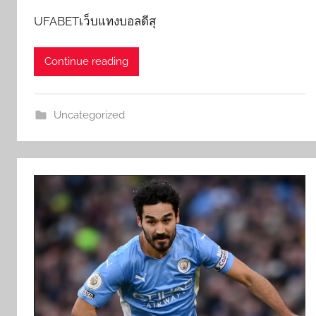
UFABETเว็บแทงบอลดีสุ
Continue reading
Uncategorized