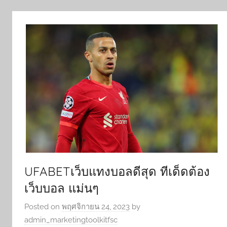
UFABETเว็บแทงบอลดีสุด ทีเด็ดต้อง
เว็บบอล แม่นๆ
Posted on
พฤศจิกายน 24, 2023
by
admin_marketingtoolkitfsc