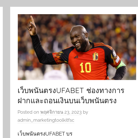
เว็บพนันตรงUFABET ช่องทางการ
ฝากและถอนเงินบนเว็บพนันตรง
Posted on
พฤศจิกายน 23, 2023
by
admin_marketingtoolkitfsc
เว็บพนันตรงUFABET บร