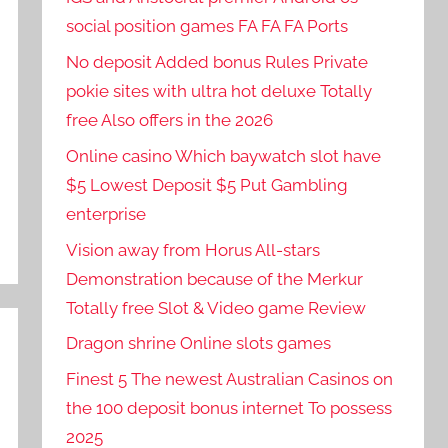
social position games FA FA FA Ports
No deposit Added bonus Rules Private
pokie sites with ultra hot deluxe Totally
free Also offers in the 2026
Online casino Which baywatch slot have
$5 Lowest Deposit $5 Put Gambling
enterprise
Vision away from Horus All-stars
Demonstration because of the Merkur
Totally free Slot & Video game Review
Dragon shrine Online slots games
Finest 5 The newest Australian Casinos on
the 100 deposit bonus internet To possess
2025