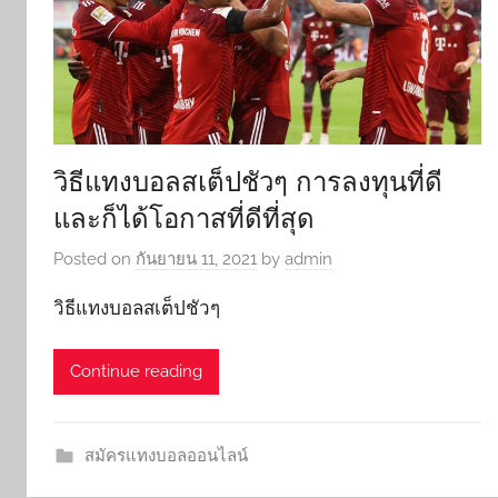
วิธีแทงบอลสเต็ปชัวๆ การลงทุนที่ดี
และก็ได้โอกาสที่ดีที่สุด
Posted on
กันยายน 11, 2021
by
admin
วิธีแทงบอลสเต็ปชัวๆ
Continue reading
สมัครแทงบอลออนไลน์