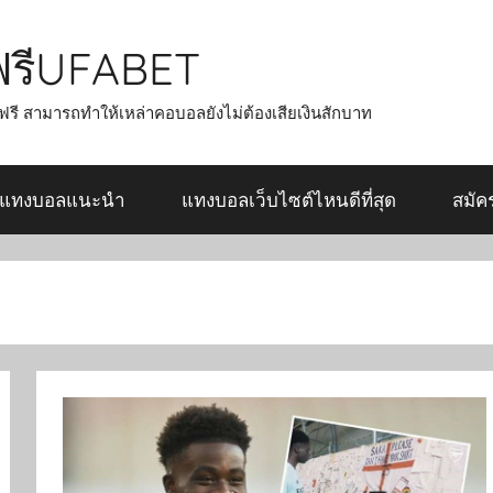
ฟรีUFABET
 สามารถทำให้เหล่าคอบอลยังไม่ต้องเสียเงินสักบาท
บแทงบอลแนะนำ
แทงบอลเว็บไซต์ไหนดีที่สุด
สมัค