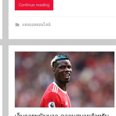
Continue reading
แทงบอลออนไลน์