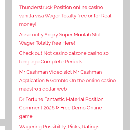
Thunderstruck Position online casino
vanilla visa Wager Totally free or for Real
money!
Absolootly Angry Super Moolah Slot
Wager Totally free Here!
Check out Not casino calzone casino so
long ago Complete Periods
Mr Cashman Video slot Mr Cashman
Application & Gamble On the online casino
maestro 1 dollar web
Dr Fortune Fantastic Material Position
Comment 2026 ᐈ Free Demo Online
game
Wagering Possibility, Picks, Ratings