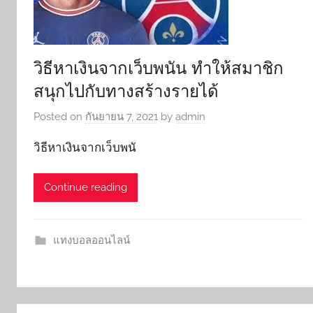
วิธีหาเงินจากเว็บพนัน ทำให้สมาชิก
สนุกไปกับทางสร้างรายได้
Posted on
กันยายน 7, 2021
by
admin
วิธีหาเงินจากเว็บพนั
Continue reading
แทงบอลออนไลน์