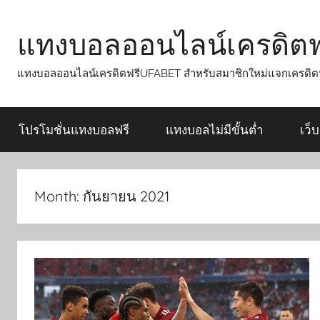
Skip
to
แทงบอลออนไลน์เครดิต
content
แทงบอลออนไลน์เครดิตฟรีUFABET สำหรับสมาชิกใหม่แจกเครดิตฟรี
โปรโมชั่นแทงบอลฟรี
แทงบอลไม่มีขั้นต่ำ
เว็
Month:
กันยายน 2021