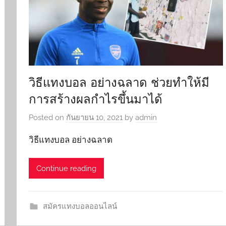
วิธีแทงบอล อย่างฉลาด ช่วยทำให้มี
การสร้างผลกำไรขึ้นมาได้
Posted on
กันยายน 10, 2021
by
admin
วิธีแทงบอล อย่างฉลาด
Continue reading
สมัครแทงบอลออนไลน์