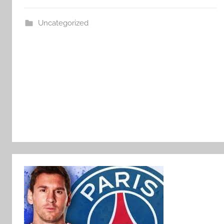
Uncategorized