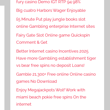
fury casino Demo IGT RTP 94 98%
Big cuatro Harbors Wager Enjoyable
£5 Minute Put play jungle books slot
online Gambling enterprise Internet sites
Fairy Gate Slot Online game Quickspin
Comment & Get
Better Internet casino Incentives 2025
Have more Gambling establishment tiger
vs bear free spins no deposit Loans!
Gamble 21,300+ Free online Online casino
games No Download
Enjoy Megajackpots Wolf Work with
miami beach pokie free spins On the
internet