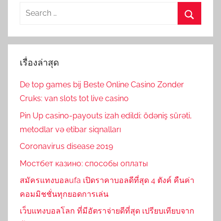
Search
for:
Search
เรื่องล่าสุด
De top games bij Beste Online Casino Zonder
Cruks: van slots tot live casino
Pin Up casino-payouts izah edildi: ödəniş sürəti,
metodlar və etibar siqnalları
Coronavirus disease 2019
Мостбет казино: способы оплаты
สมัครแทงบอลufa เปิดราคาบอลดีที่สุด 4 ตังค์ คืนค่า
คอมมิชชั่นทุกยอดการเล่น
เว็บแทงบอลโลก ที่มีอัตราจ่ายดีที่สุด เปรียบเทียบจาก