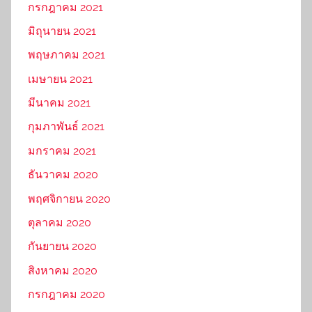
กรกฎาคม 2021
มิถุนายน 2021
พฤษภาคม 2021
เมษายน 2021
มีนาคม 2021
กุมภาพันธ์ 2021
มกราคม 2021
ธันวาคม 2020
พฤศจิกายน 2020
ตุลาคม 2020
กันยายน 2020
สิงหาคม 2020
กรกฎาคม 2020