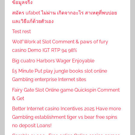
ข้อมูลจริง
สมัคร ufabet ไม่ผ่าน เกิดจากอะไร สาเหตุที่พบบ่อย
และวิธีแก้ด้วยตัวเอง
Test rest
Wolf Work at Slot Comment & paws of fury
casino Demo IGT RTP 94 98%
Big cuatro Harbors Wager Enjoyable
£5 Minute Put play jungle books slot online
Gambling enterprise Internet sites
Fairy Gate Slot Online game Quickspin Comment
& Get
Better Internet casino Incentives 2025 Have more
Gambling establishment tiger vs bear free spins
no deposit Loans!