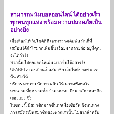
สามารถพนันบอลออนไลน์ ได้อย่างเร็ว
ทุกหนทุกแห่ง พร้อมความปลอดภัยเป็น
อย่างยิ่ง
เมื่อเลือกได้เว็บไซต์ที่ดี เอามาวางเดิมพัน มันก็ที่
เสมือนได้กำไรมากเพิ่มขึ้น เรื่อยมาหลายต่อ อยู่ที่คุณ
จะได้กำไร
พวกนั้น ไปต่อยอดให้เพิ่ม มากขึ้นได้อย่างไร
UFABETลงทะเบียนเป็นสมาชิก เว็บไซต์ของพวกเรา
นั้น เปิดให้
บริการ มานาน นักการพนัน ให้ ความพึงพอใจ
มากมาย ที่สุด รวมทั้งเข้ามาลงทะเบียน สมัครสมาชิก
เยอะแยะ ซึ่ง
ในขณะนี้ มีสมาชิกมากขึ้นทุกเมื่อเชื่อวัน ซึ่งหนทาง
การสมัครเป็นสมาชิกของพวกเรานั้น ไม่ยากสำหรับ