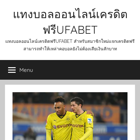
Skip
แทงบอลออนไลน์เครดิต
to
content
ฟรีUFABET
แทงบอลออนไลน์เครดิตฟรีUFABET สำหรับสมาชิกใหม่แจกเครดิตฟรี
สามารถทำให้เหล่าคอบอลยังไม่ต้องเสียเงินสักบาท
Menu