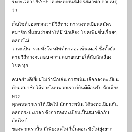
ระยะเวลา UFABETลงทะเบียนสมัครสมาชิก ด้วยเหตุ
ว่า
เว็บไซต์ของพวกเรามีวิถีทาง การลงทะเบียนสมัคร
สมาชิก ที่แสนง่ายทำให้มี นักเสี่ยง โชคเพิ่มขึ้นเรื่อยๆ
ตลอดไม่
ว่าจะเป็น รวมทั้งโทรศัพท์หาคอลเซ็นเตอร์ ซึ่งทั้งยัง
สามวิถีทางจะมอบ ความสบายสบายให้กับนักเสี่ยง
โชค ทุก
คนอย่างดีเยี่ยมไม่ว่านักเล่น การพนัน เลือกลงทะเบียน
เป็น สมาชิกวิถีทางไหนพวกเรา ก็ยินดีต้อนรับ นักเสี่ยง
ดวง
ทุกคนพวกเราได้เปิดให้ นักการพนัน ได้ลงทะเบียนกัน
ตลอดระยะเวลา ซึ่งการลงทะเบียนเป็นสมาชิกกับ
เว็บไซต์
ของพวกเรานั้น มีเพียงแค่ไม่กี่ขั้นตอน ซึ่งไม่ยุ่งยาก