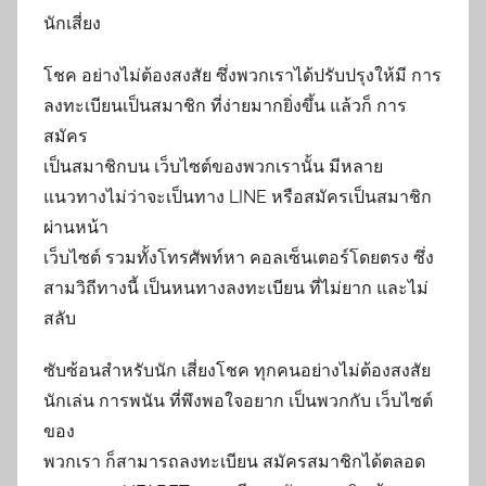
นักเสี่ยง
โชค อย่างไม่ต้องสงสัย ซึ่งพวกเราได้ปรับปรุงให้มี การ
ลงทะเบียนเป็นสมาชิก ที่ง่ายมากยิ่งขึ้น แล้วก็ การ
สมัคร
เป็นสมาชิกบน เว็บไซต์ของพวกเรานั้น มีหลาย
แนวทางไม่ว่าจะเป็นทาง LINE หรือสมัครเป็นสมาชิก
ผ่านหน้า
เว็บไซต์ รวมทั้งโทรศัพท์หา คอลเซ็นเตอร์โดยตรง ซึ่ง
สามวิถีทางนี้ เป็นหนทางลงทะเบียน ที่ไม่ยาก และไม่
สลับ
ซับซ้อนสำหรับนัก เสี่ยงโชค ทุกคนอย่างไม่ต้องสงสัย
นักเล่น การพนัน ที่พึงพอใจอยาก เป็นพวกกับ เว็บไซต์
ของ
พวกเรา ก็สามารถลงทะเบียน สมัครสมาชิกได้ตลอด