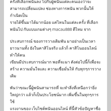
ครั้งที่เลือกพนันลง ไปกับผู้พนันแต่ละคนเองว่าจะ
สามารถเปลี่ยนแปลง ช่องทางการพนัน พวกนั้นให้
กำเนิดเป็น
รายได้ขึ้นมาได้มากน้อย แค่ไหนในแต่ละครั้ง ที่เลือก
พนันไป กับแบบเกมต่างๆ macau888 ดีไหม จาก
ประสบการณ์ ของการวางเดิมพัน มาอย่างเป็นเวลา
ยาวนานทั้ง ยังในคาสิโนจริง แล้วก็ คาสิโนออนไลน์
ทำให้คน
เขียนมีประสบการณ์มาก พอที่จะมา ดังต่อไปนี้ก็เพื่อจะ
สร้าง ความมั่นใจและ ความเชื่อมั่นให้ กับทุกๆการวาง
เดิม
พันว่าขณะนี้ผู้พนันสามารถที่ จะทำสิ่งที่เหนือกว่ายิ่ง
ใหญ่กว่า แล้วก็เป็นประโยชน์มาก เพิ่มขึ้นในทุกๆการ
ใช้
แรงงานของ เว็บไซต์พนันออนไลน์ ที่นี้หัวข้อปัญหาชื่อ