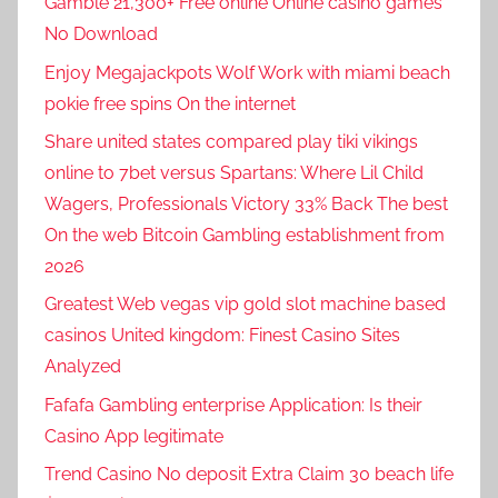
Gamble 21,300+ Free online Online casino games
No Download
Enjoy Megajackpots Wolf Work with miami beach
pokie free spins On the internet
Share united states compared play tiki vikings
online to 7bet versus Spartans: Where Lil Child
Wagers, Professionals Victory 33% Back The best
On the web Bitcoin Gambling establishment from
2026
Greatest Web vegas vip gold slot machine based
casinos United kingdom: Finest Casino Sites
Analyzed
Fafafa Gambling enterprise Application: Is their
Casino App legitimate
Trend Casino No deposit Extra Claim 30 beach life