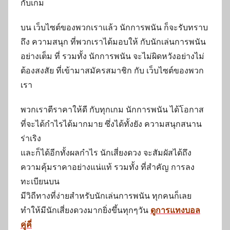
กับเกม
บน เว็บไซต์ของพวกเราแล้ว นักการพนัน ก็จะรับทราบ
ถึง ความสนุก ที่พวกเราได้มอบให้ กับนักเล่นการพนัน
อย่างเต็ม ที่ รวมทั้ง นักการพนัน จะไม่ผิดหวังอย่างไม่
ต้องสงสัย ที่เข้ามาสมัครสมาชิก กับ เว็บไซต์ของพวก
เรา
พวกเราตีราคาให้ดี กับทุกเกม นักการพนัน ได้โอกาส
ที่จะได้กำไรได้มากมาย ซึ่งได้ทั้งยัง ความสนุกสนาน
ร่าเริง
และก็ได้อีกทั้งผลกำไร นักเสี่ยงดวง จะสัมผัสได้ถึง
ความคุ้มราคาอย่างแน่แท้ รวมทั้ง ที่สำคัญ การลง
ทะเบียนบน
มีวิถีทางที่ง่ายสำหรับนักเล่นการพนัน ทุกคนก็เลย
ทำให้มีนักเสี่ยงดวงมากยิ่งขึ้นทุกๆวัน
ดูการแทงบอล
คู่คี่