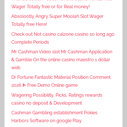
Wager Totally free or for Real money!
Absolootly Angry Super Moolah Slot Wager
Totally free Here!
Check out Not casino calzone casino so long ago
Complete Periods
Mr Cashman Video slot Mr Cashman Application
& Gamble On the online casino maestro 1 dollar
web
Dr Fortune Fantastic Material Position Comment
2026 ᐈ Free Demo Online game
Wagering Possibility, Picks, Ratings rewards
casino no deposit & Development
Cashman Gambling establishment Pokies
Harbors Software on google Play