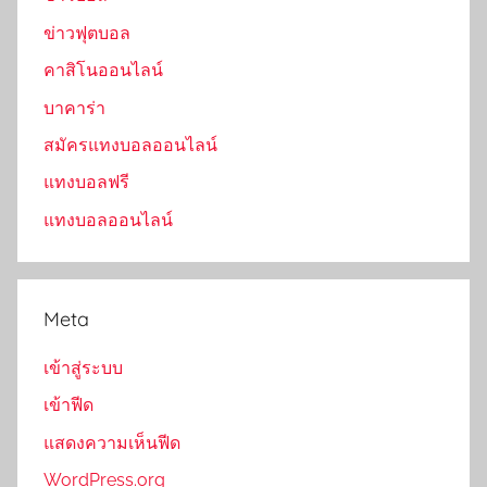
ข่าวฟุตบอล
คาสิโนออนไลน์
บาคาร่า
สมัครแทงบอลออนไลน์
แทงบอลฟรี
แทงบอลออนไลน์
Meta
เข้าสู่ระบบ
เข้าฟีด
แสดงความเห็นฟีด
WordPress.org