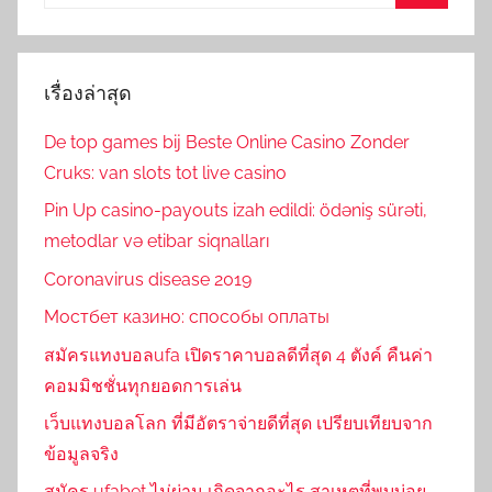
for:
Search
เรื่องล่าสุด
De top games bij Beste Online Casino Zonder
Cruks: van slots tot live casino
Pin Up casino-payouts izah edildi: ödəniş sürəti,
metodlar və etibar siqnalları
Coronavirus disease 2019
Мостбет казино: способы оплаты
สมัครแทงบอลufa เปิดราคาบอลดีที่สุด 4 ตังค์ คืนค่า
คอมมิชชั่นทุกยอดการเล่น
เว็บแทงบอลโลก ที่มีอัตราจ่ายดีที่สุด เปรียบเทียบจาก
ข้อมูลจริง
สมัคร ufabet ไม่ผ่าน เกิดจากอะไร สาเหตุที่พบบ่อย