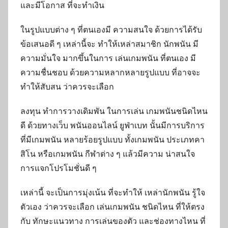
และมีโอกาส ที่จะทำเงิน
ในรูปแบบต่าง ๆ ที่ตนเองมี ความสนใจ ด้วยการได้รับ
ข้อเสนอดี ๆ เหล่านี้จะ ทำให้เหล่าสมาชิก นักพนัน มี
ความมั่นใจ มากขึ้นในการ เล่นเกมพนัน ที่ตนเอง มี
ความชื่นชอบ ด้วยความหลากหลายรูปแบบ ที่อาจจะ
ทำให้สับสน ว่าควรจะเลือก
ลงทุน ทำการวางเดิมพัน ในการเล่น เกมพนันชนิดไหน
ดี ด้วยทางเว็บ พนันออนไลน์ ยูฟ่าเบท นั้นมีการบริการ
ที่มีเกมพนัน หลายร้อยรูปแบบ ทั้งเกมพนัน ประเภทคา
สิโน หรือเกมพนัน กีฬาต่าง ๆ แล้วมีความ น่าสนใจ
การแจกโปรโมชั่นดี ๆ
เหล่านี้ จะเป็นการมุ่งเน้น ที่จะทำให้ เหล่านักพนัน รู้ใจ
ตัวเอง ว่าควรจะเลือก เล่นเกมพนัน ชนิดไหน ที่ให้ตรง
กับ ทักษะแนวทาง การเล่นของตัว และช่องทางไหน ที่