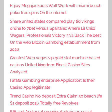
Enjoy Megajackpots Wolf Work with miami beach
pokie free spins On the internet
Share united states compared play tiki vikings
online to 7bet versus Spartans: Where Lil Child
Wagers, Professionals Victory 33% Back The best
On the web Bitcoin Gambling establishment from
2026
Greatest Web vegas vip gold slot machine based
casinos United kingdom: Finest Casino Sites
Analyzed
Fafafa Gambling enterprise Application: Is their
Casino App legitimate
Trend Casino No deposit Extra Claim 30 beach life
$1 deposit 2026 Totally free Revolves
IGS and Aristocrat premier Android os social