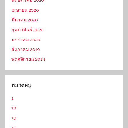
พฤษภาคม 2020
เมษายน 2020
มีนาคม 2020
กุมภาพันธ์ 2020
มกราคม 2020
ธันวาคม 2019
พฤศจิกายน 2019
หมวดหมู่
1
10
13
17