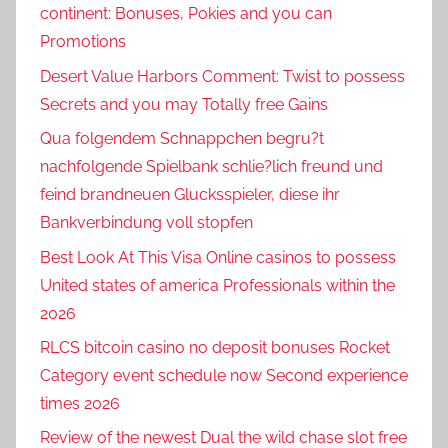
continent: Bonuses, Pokies and you can
Promotions
Desert Value Harbors Comment: Twist to possess
Secrets and you may Totally free Gains
Qua folgendem Schnappchen begru?t
nachfolgende Spielbank schlie?lich freund und
feind brandneuen Glucksspieler, diese ihr
Bankverbindung voll stopfen
Best Look At This Visa Online casinos to possess
United states of america Professionals within the
2026
RLCS bitcoin casino no deposit bonuses Rocket
Category event schedule now Second experience
times 2026
Review of the newest Dual the wild chase slot free