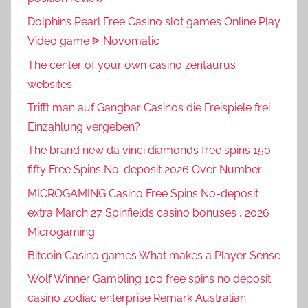
Dolphins Pearl Free Casino slot games Online Play
Video game ᐈ Novomatic
The center of your own casino zentaurus
websites
Trifft man auf Gangbar Casinos die Freispiele frei
Einzahlung vergeben?
The brand new da vinci diamonds free spins 150
fifty Free Spins No-deposit 2026 Over Number
MICROGAMING Casino Free Spins No-deposit
extra March 27 Spinfields casino bonuses , 2026
Microgaming
Bitcoin Casino games What makes a Player Sense
Wolf Winner Gambling 100 free spins no deposit
casino zodiac enterprise Remark Australian