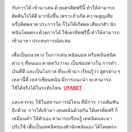
กับการได้ เข้ามาเล่น ด้วยเครดิตฟรีนี้ ทำให้สามารถ
ตัดสินใจได้ดี มากยิ่งขึ้น เพราะถ้าเกิด ความสูญเสีย
หรือผิดพลาด ประการใด ก็ไม่ได้เกิดผล เสียแก่ตัว นัก
พนันโดยตรง ด้วยการได้ ใช้เครดิตฟรีนี้
ทำให้สามารถ
เข้ามาหา ประสบการณ์สะสม
เพื่อเป็นแนวทาง ในการเล่น พนันบอล หรือพนันชนิด
ต่าง ๆ ที่ตนเอง คาดหวังว่าจะ เป็นช่องทางใน การทำ
เงินที่ดี และเป็นโอกาส ที่จะเข้ามา เรียนรู้ว่า สูตรต่าง ๆ
เหล่านี้ที่ เหล่าเซียนพนัน มีการแนะนำ จะสามารถ
ใช้ได้จริงได้ในระดับไหน
UFABET
และควรจะ ใช้ในสถานการณ์ไหน ที่มีการ วางเดิมพัน
อีกด้วย
การได้เข้ามา เล่นพนันด้วยกัน ได้เครดิตฟรี ก็
เหมือนทำ ให้ตัวเอง สามารถเรียนรู้ เทคนิคและมา
ปรับใช้ เพื่อเป็นเทคนิคของตัวนักพนันเอง ได้โดยตรง