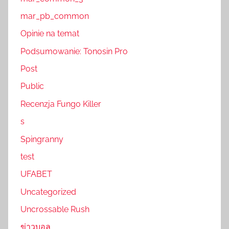
mar_pb_common
Opinie na temat
Podsumowanie: Tonosin Pro
Post
Public
Recenzja Fungo Killer
s
Spingranny
test
UFABET
Uncategorized
Uncrossable Rush
ข่าวบอล