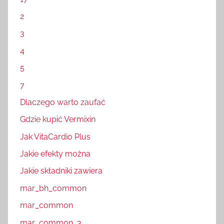
2
3
4
5
7
Dlaczego warto zaufać
Gdzie kupić Vermixin
Jak VitaCardio Plus
Jakie efekty można
Jakie składniki zawiera
mar_bh_common
mar_common
mar_common_3