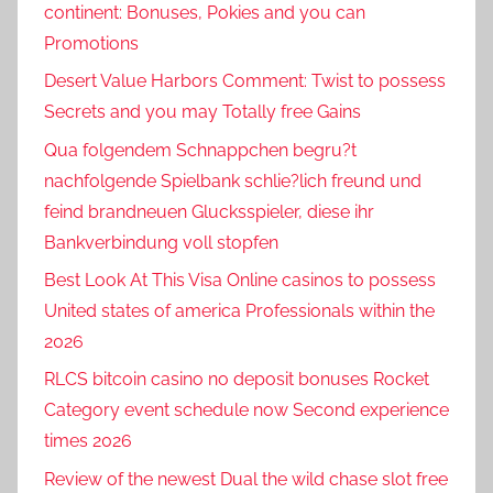
continent: Bonuses, Pokies and you can
Promotions
Desert Value Harbors Comment: Twist to possess
Secrets and you may Totally free Gains
Qua folgendem Schnappchen begru?t
nachfolgende Spielbank schlie?lich freund und
feind brandneuen Glucksspieler, diese ihr
Bankverbindung voll stopfen
Best Look At This Visa Online casinos to possess
United states of america Professionals within the
2026
RLCS bitcoin casino no deposit bonuses Rocket
Category event schedule now Second experience
times 2026
Review of the newest Dual the wild chase slot free