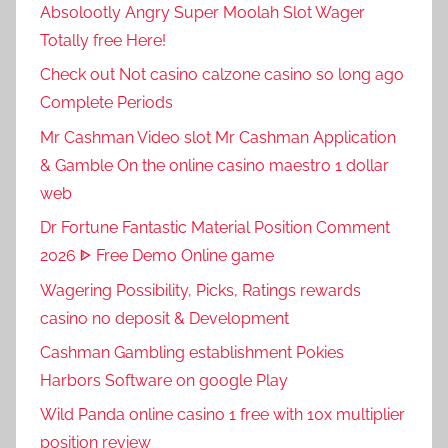
Absolootly Angry Super Moolah Slot Wager
Totally free Here!
Check out Not casino calzone casino so long ago
Complete Periods
Mr Cashman Video slot Mr Cashman Application
& Gamble On the online casino maestro 1 dollar
web
Dr Fortune Fantastic Material Position Comment
2026 ᐈ Free Demo Online game
Wagering Possibility, Picks, Ratings rewards
casino no deposit & Development
Cashman Gambling establishment Pokies
Harbors Software on google Play
Wild Panda online casino 1 free with 10x multiplier
position review