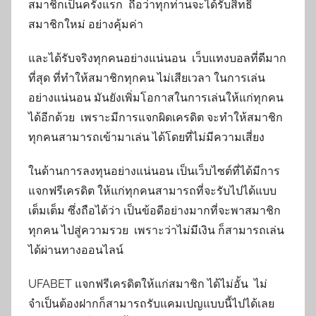
สมาชิกเป็นครั้งแรก ถือว่าทุกท่านจะได้รับสิทธิ์
สมาชิกใหม่ อย่างคุ้มค่า
และได้รับจริงทุกคนอย่างแน่นอน เว็บแทงบอลที่ดีมาก
ที่สุด ที่ทำให้สมาชิกทุกคน ไม่เสียเวลา ในการเล่น
อย่างแน่นอน มันยังเพิ่มโอกาสในการเล่นให้แก่ทุกคน
ได้อีกด้วย เพราะมีการแจกผิดเครดิต จะทำให้สมาชิก
ทุกคนสามารถเข้ามาเล่น ได้โดยที่ไม่มีความเสี่ยง
ในด้านการลงทุนอย่างแน่นอน เป็นเว็บไซต์ที่ได้มีการ
แจกฟรีเครดิต ให้แก่ทุกคนสามารถที่จะรับไปได้แบบ
เต็มเต็ม ซึ่งถือได้ว่า เป็นข้อดีอย่างมากที่จะพาสมาชิก
ทุกคน ไปสู่ความรวย เพราะว่าไม่มีเงิน ก็สามารถเล่น
ได้ผ่านทางออนไลน์
UFABET
แจกฟรีเครดิตให้แก่สมาชิก ได้ไม่อั้น ไม่
จำเป็นต้องฝากก็สามารถรับแคมเปญแบบนี้ไปได้เลย