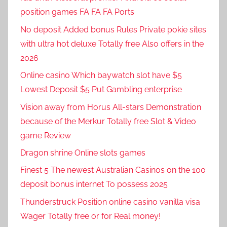
position games FA FA FA Ports
No deposit Added bonus Rules Private pokie sites
with ultra hot deluxe Totally free Also offers in the
2026
Online casino Which baywatch slot have $5
Lowest Deposit $5 Put Gambling enterprise
Vision away from Horus All-stars Demonstration
because of the Merkur Totally free Slot & Video
game Review
Dragon shrine Online slots games
Finest 5 The newest Australian Casinos on the 100
deposit bonus internet To possess 2025
Thunderstruck Position online casino vanilla visa
Wager Totally free or for Real money!