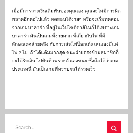
เมื่อมีการวางเงินเดิมพันของคุณเอง คุณจะไม่มีการผิด
พลาดอีกต่อไปแล้ว ทดสอบได้ง่ายๆ หรือจะเริ่มทดสอบ
จากเกมบาคาร่า ที่อยู่ในเว็บไซต์คาสิโนก็ได้เพราะเกม
บาคาร่า มันเป็นเกมที่ง่ายมาก ที่เกี่ยวกับไพ่ ที่มี
ลักษณะคล้ายคลึง กับการเล่นไพ่ป๊อกเด้ง เล่นเองมีแค่
ไพ่ 2 ใบ ถ้าได้แต้มมากสุด ชนะฝ่ายตรงข้ามสมาชิกก็
จะได้รับเงิน ไปทันที เพราะตัวเองชนะ ซึ่งถือได้ว่าเกม
ประเภทนี้ มันเป็นเกมที่ทราบผลได้รวดเร็ว
Search
for: