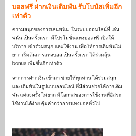
บอลฟรี ฝากเงินเดิมพัน รับโบนัสเพิ่มอีก
เท่าตัว
ความสนุกของการเล่นพนัน ในระบบออนไลน์ที่ เล่น
พนัน เป็นครั้งแรก มีโปรโมชั่นแทงบอลฟรี เปิดให้
บริการ เข้าร่วมสนุก และใช้งาน เพื่อให้การเดิมพันไม่
ยาก เริ่มต้นการแทงบอล เป็นครั้งแรก ได้ร่วมลุ้น
bonus เพิ่มขึ้นอีกเท่าตัว
จากการฝากเงิน เข้ามา ช่วยให้ทุกท่าน ได้ร่วมสนุก
และเดิมพันในรูปแบบออนไลน์ ที่มีส่วนช่วยให้การเดิม
พัน แต่ละครั้ง ไม่ยาก มีโอกาสของการใช้งานที่อิสระ
ใช้งานได้ง่าย คุ้มค่ากว่าการแทงบอลทั่วไป