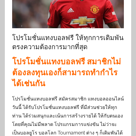
โปรโมชั่นแทงบอลฟรี ให้ทุกการเดิมพัน
ตรงความต้องการมากที่สุด
โปรโมชั่นแทงบอลฟรี สมาชิกไม่
ต้องลงทุนเองก็สามารถทำกำไร
ได้เช่นกัน
โปรโมชั่นแทงบอลฟรี สมัครสมาชิก แทงบอลออนไลน์
วันนี้ ได้รับโปรโมชั่นแทงบอลฟรี ที่มีส่วนช่วยให้ทุก
ท่าน ได้ร่วมสนุกและเน้นการสร้างรายได้ ให้กับตนเอง
โดยที่คุณไม่มีพลาด โปรแกรมการแข่งขัน ไม่ว่าจะ
เป็นบอลยูโร บอลโลก Tournament ต่าง ๆ ก็เดิมพันได้