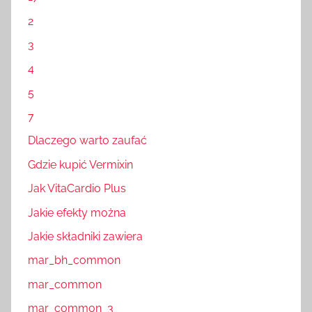
2
3
4
5
7
Dlaczego warto zaufać
Gdzie kupić Vermixin
Jak VitaCardio Plus
Jakie efekty można
Jakie składniki zawiera
mar_bh_common
mar_common
mar_common_3