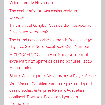
Video game ᐈ Novomatic
The center of your own casino zentaurus
websites
Trifft man auf Gangbar Casinos die Freispiele frei
Einzahlung vergeben?
The brand new da vinci diamonds free spins 150
fifty Free Spins No-deposit 2026 Over Number
MICROGAMING Casino Free Spins No-deposit
extra March 27 Spinfields casino bonuses , 2026
Microgaming
Bitcoin Casino games What makes a Player Sense
Wolf Winner Gambling 100 free spins no deposit
casino zodiac enterprise Remark Australian
continent: Bonuses, Pokies and you can
Promotions