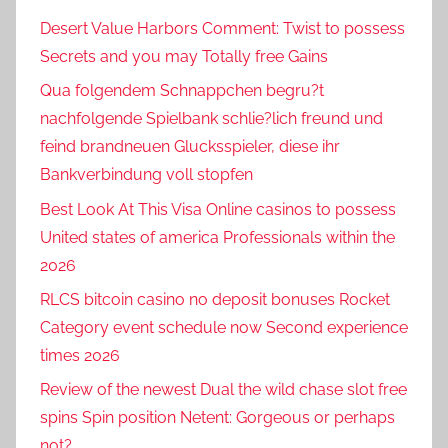
Desert Value Harbors Comment: Twist to possess
Secrets and you may Totally free Gains
Qua folgendem Schnappchen begru?t
nachfolgende Spielbank schlie?lich freund und
feind brandneuen Glucksspieler, diese ihr
Bankverbindung voll stopfen
Best Look At This Visa Online casinos to possess
United states of america Professionals within the
2026
RLCS bitcoin casino no deposit bonuses Rocket
Category event schedule now Second experience
times 2026
Review of the newest Dual the wild chase slot free
spins Spin position Netent: Gorgeous or perhaps
not?