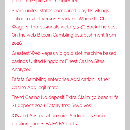
pokie free spins On the internet
Share united states compared play tiki vikings
online to 7bet versus Spartans: Where Lil Child
Wagers, Professionals Victory 33% Back The best
On the web Bitcoin Gambling establishment from
2026
Greatest Web vegas vip gold slot machine based
casinos United kingdom: Finest Casino Sites
Analyzed
Fafafa Gambling enterprise Application: Is their
Casino App legitimate
Trend Casino No deposit Extra Claim 30 beach life
$1 deposit 2026 Totally free Revolves
IGS and Aristocrat premier Android os social
position games FA FA FA Ports