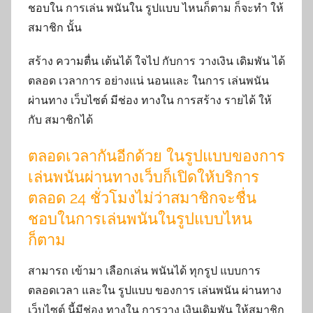
ชอบใน การเล่น พนันใน รูปแบบ ไหนก็ตาม ก็จะทำ ให้
สมาชิก นั้น
สร้าง ความตื่น เต้นได้ ใจไป กับการ วางเงิน เดิมพัน ได้
ตลอด เวลาการ อย่างแน่ นอนและ ในการ เล่นพนัน
ผ่านทาง เว็บไซต์ มีช่อง ทางใน การสร้าง รายได้ ให้
กับ สมาชิกได้
ตลอดเวลากันอีกด้วย ในรูปแบบของการ
เล่นพนันผ่านทางเว็บก็เปิดให้บริการ
ตลอด 24 ชั่วโมงไม่ว่าสมาชิกจะชื่น
ชอบในการเล่นพนันในรูปแบบไหน
ก็ตาม
สามารถ
เข้ามา เลือกเล่น พนันได้ ทุกรูป แบบการ
ตลอดเวลา และใน รูปแบบ ของการ เล่นพนัน ผ่านทาง
เว็บไซต์ นี้มีช่อง ทางใน การวาง เงินเดิมพัน ให้สมาชิก