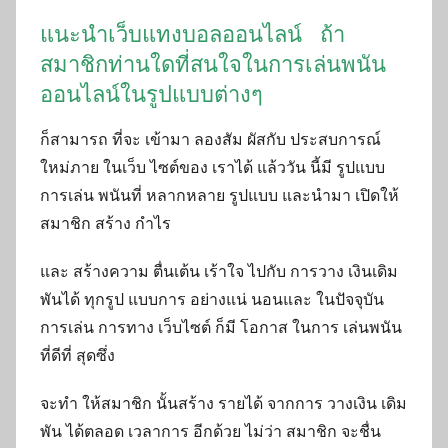
แนะนำเว็บแทงบอลออนไลน์ ถ้า
สมาชิกท่านใดที่สนใจในการเล่นพนัน
ออนไลน์ในรูปแบบต่างๆ
ก็สามารถ ที่จะ เข้ามา ลองสัม ผัสกับ ประสบการณ์
ใหม่ภาย ในเว็บ ไซต์ของ เราได้ แล้ววัน นี้มี รูปแบบ
การเล่น พนันที่ หลากหลาย รูปแบบ และนำมา เปิดให้
สมาชิก สร้าง กำไร
และ สร้างความ ตื่นเต้น เร้าใจ ไปกับ การวาง เงินเดิม
พันได้ ทุกรูป แบบการ อย่างแน่ นอนและ ในปัจจุบัน
การเล่น การทาง เว็บไซต์ ก็มี โอกาส ในการ เล่นพนัน
ที่ดีที่ สุดซึ่ง
จะทำ ให้สมาชิก นั้นสร้าง รายได้ จากการ วางเงิน เดิม
พัน ได้ตลอด เวลาการ อีกด้วย ไม่ว่า สมาชิก จะชื่น