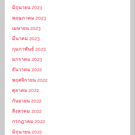
มิถุนายน 2023
พฤษภาคม 2023
เมษายน 2023
มีนาคม 2023
กุมภาพันธ์ 2023
มกราคม 2023
ธันวาคม 2022
พฤศจิกายน 2022
ตุลาคม 2022
กันยายน 2022
สิงหาคม 2022
กรกฎาคม 2022
มิถุนายน 2022