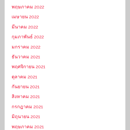
พฤษภาคม 2022
เมษายน 2022
มีนาคม 2022
กุมภาพันธ์ 2022
มกราคม 2022
ธันวาคม 2021
พฤศจิกายน 2021
ตุลาคม 2021
กันยายน 2021
สิงหาคม 2021
กรกฎาคม 2021
มิถุนายน 2021
พฤษภาคม 2021