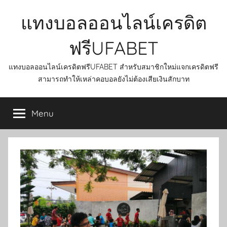
Skip
แทงบอลออนไลน์เครดิต
to
content
ฟรีUFABET
แทงบอลออนไลน์เครดิตฟรีUFABET สำหรับสมาชิกใหม่แจกเครดิตฟรี
สามารถทำให้เหล่าคอบอลยังไม่ต้องเสียเงินสักบาท
Menu