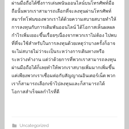
ผ่านมือถือได้ซึ่งการเล่นพนันออนไลน์บนโทรศัพท์มือ
ถือนั้นพวกเราสามารถเลือกที่จะลงทุนผ่านโทรศัพท์
สมาร์ทโฟนของพวกเราได้ด้วยความสบายสบายทำให้
การลงทุนกับการเดิมพันออนไลน์ ได้โอกาสเห็นผลผล
กำไรเพิ่มเยอะขึ้นเรื่อยๆเนื่องจากพวกเราไม่ต้อง ไปพบ
ที่ที่จะใช้สำหรับในการลงทุนด้วยเหตุว่าบางครั้งก็อาจ
จะไม่สบายไม่ว่าจะเป็นระหว่างการเดินทางหรือ
ระหว่างทำงาน แต่ว่าด้วยการที่พวกเราสามารถลงทุน
ผ่านมือถือได้ก็เลยทำให้พวกเราสบายเพิ่มมากเพิ่มขึ้น
แค่เพียงพวกเราเชื่อมต่อกับสัญญาณอินเตอร์เน็ต พวก
เราก็สามารถเลือกเข้าไปลงทุนและก็สามารถได้
โอกาสสำเร็จผลกำไรที่ดี
Uncategorized