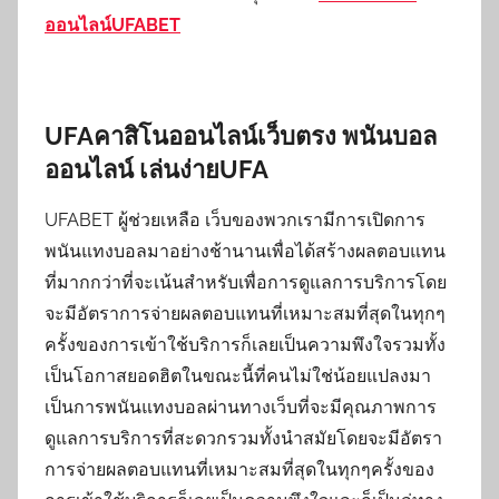
ออนไลน์UFABET
UFAคาสิโนออนไลน์เว็บตรง พนันบอล
ออนไลน์ เล่นง่ายUFA
UFABET ผู้ช่วยเหลือ เว็บของพวกเรามีการเปิดการ
พนันแทงบอลมาอย่างช้านานเพื่อได้สร้างผลตอบแทน
ที่มากกว่าที่จะเน้นสำหรับเพื่อการดูแลการบริการโดย
จะมีอัตราการจ่ายผลตอบแทนที่เหมาะสมที่สุดในทุกๆ
ครั้งของการเข้าใช้บริการก็เลยเป็นความพึงใจรวมทั้ง
เป็นโอกาสยอดฮิตในขณะนี้ที่คนไม่ใช่น้อยแปลงมา
เป็นการพนันแทงบอลผ่านทางเว็บที่จะมีคุณภาพการ
ดูแลการบริการที่สะดวกรวมทั้งนำสมัยโดยจะมีอัตรา
การจ่ายผลตอบแทนที่เหมาะสมที่สุดในทุกๆครั้งของ