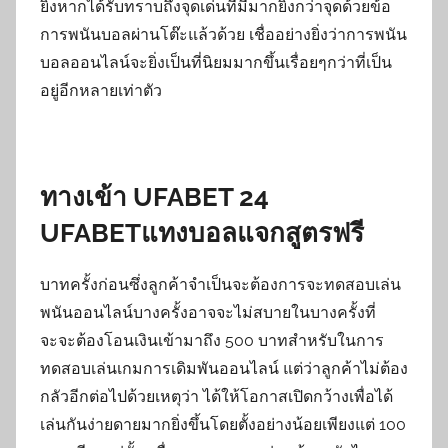
ยิ่งหากได้รับทราบถึงจุดเด่นที่มีมากยิ่งกว่าจุดด้วยข้อ
การพนันบอลผ่านโต๊ะแล้วด้วย เชื่ออย่างยิ่งว่าการพนัน
บอลออนไลน์จะยิ่งเป็นที่นิยมมากขึ้นเรื่อยๆกว่าที่เป็น
อยู่อีกหลายเท่าตัว
ทางเข้า UFABET 24
UFABETแทงบอลแจกสูตรฟรี
บาทครั้งก่อนซึ่งลูกค้าจำเป็นจะต้องการจะทดสอบเล่น
พนันออนไลน์บางครั้งอาจจะไม่สบายในบางครั้งที่
จะจะต้องโอนเงินเข้ามาถึง 500 บาทสำหรับในการ
ทดสอบเล่นเกมการเดิมพันออนไลน์ แต่ว่าลูกค้าไม่ต้อง
กลัวอีกต่อไปด้วยเหตุว่า ได้ให้โอกาสเปิดกว้างเพื่อได้
เล่นกันง่ายดายมากยิ่งขึ้นโดยตั้งอย่างน้อยเพียงแต่ 100