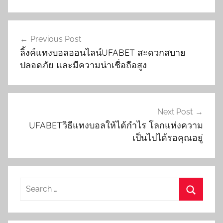
เมนู
Previous Post
นำทาง
ลิ้งค์แทงบอลออนไลน์UFABET สะดวกสบาย
เรื่อง
ปลอดภัย และมีความน่าเชื่อถือสูง
Next Post
UFABETวิธีแทงบอลให้ได้กำไร โลกแห่งความ
เป็นไปได้รอคุณอยู่
Search
for:
Search