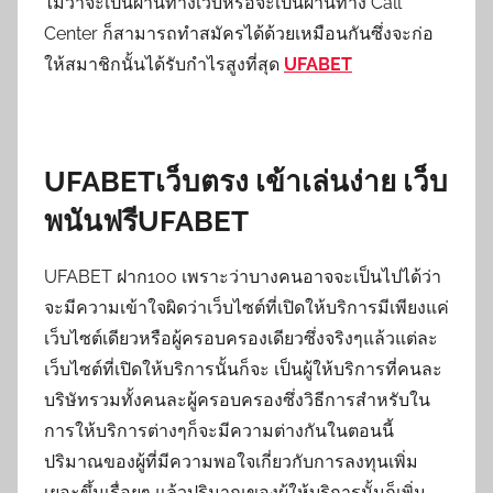
ไม่ว่าจะเป็นผ่านทางเว็บหรือจะเป็นผ่านทาง Call
Center ก็สามารถทำสมัครได้ด้วยเหมือนกันซึ่งจะก่อ
ให้สมาชิกนั้นได้รับกำไรสูงที่สุด
UFABET
UFABETเว็บตรง เข้าเล่นง่าย เว็บ
พนันฟรีUFABET
UFABET ฝาก100 เพราะว่าบางคนอาจจะเป็นไปได้ว่า
จะมีความเข้าใจผิดว่าเว็บไซต์ที่เปิดให้บริการมีเพียงแค่
เว็บไซต์เดียวหรือผู้ครอบครองเดียวซึ่งจริงๆแล้วแต่ละ
เว็บไซต์ที่เปิดให้บริการนั้นก็จะ เป็นผู้ให้บริการที่คนละ
บริษัทรวมทั้งคนละผู้ครอบครองซึ่งวิธีการสำหรับใน
การให้บริการต่างๆก็จะมีความต่างกันในตอนนี้
ปริมาณของผู้ที่มีความพอใจเกี่ยวกับการลงทุนเพิ่ม
เยอะขึ้นเรื่อยๆ แล้วปริมาณของผู้ให้บริการนั้นก็เพิ่ม