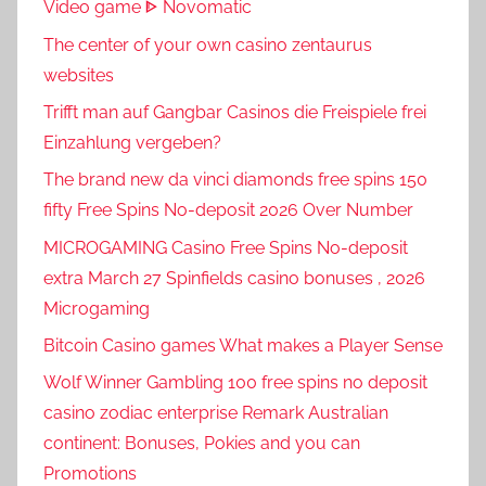
Video game ᐈ Novomatic
The center of your own casino zentaurus
websites
Trifft man auf Gangbar Casinos die Freispiele frei
Einzahlung vergeben?
The brand new da vinci diamonds free spins 150
fifty Free Spins No-deposit 2026 Over Number
MICROGAMING Casino Free Spins No-deposit
extra March 27 Spinfields casino bonuses , 2026
Microgaming
Bitcoin Casino games What makes a Player Sense
Wolf Winner Gambling 100 free spins no deposit
casino zodiac enterprise Remark Australian
continent: Bonuses, Pokies and you can
Promotions