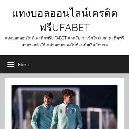
Skip
แทงบอลออนไลน์เครดิต
to
content
ฟรีUFABET
แทงบอลออนไลน์เครดิตฟรีUFABET สำหรับสมาชิกใหม่แจกเครดิตฟรี
สามารถทำให้เหล่าคอบอลยังไม่ต้องเสียเงินสักบาท
Menu