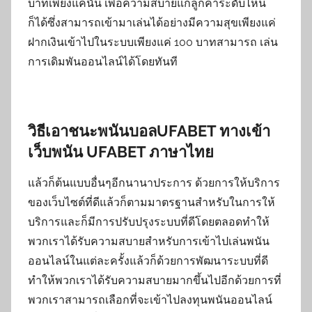
บาทเพียงแค่นั้น เพื่อความสบายแก่ลูกค้าระดับไหน
ก็ได้ซึ่งสามารถเข้ามาเล่นได้อย่างมีความสุขเพียงแค่
ฝากเงินเข้าไปในระบบเพียงแค่ 100 บาทสามารถ เล่น
การเดิมพันออนไลน์ได้โดยทันที
วิธีเอาชนะพนันบอลUFABET ทางเข้า
เว็บพนัน UFABET ภาษาไทย
แล้วก็ต้นแบบอื่นๆอีกนานาประการ ด้วยการให้บริการ
ของเว็บไซต์ที่ดีแล้วก็ตามมาตรฐานสำหรับในการให้
บริการและก็มีการปรับปรุงระบบที่ดีโดยตลอดทำให้
พวกเราได้รับความสบายสำหรับการเข้าไปเล่นพนัน
ออนไลน์ในแต่ละครั้งแล้วก็ด้วยการพัฒนาระบบที่ดี
ทำให้พวกเราได้รับความสบายมากขึ้นไปอีกด้วยการที่
พวกเราสามารถเลือกที่จะเข้าไปลงทุนพนันออนไลน์