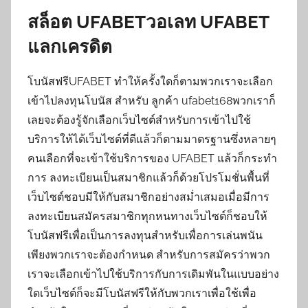
สล็อต UFABETวอเลท UFABET
แลกเครดิต
โบนัสฟรีUFABET ทำให้ครั้งใดก็ตามพวกเราจะเลือก
เข้าไปลงทุนโบนัส สำหรับ ลูกค้า ufabet168พวกเราก็
เลยจะต้องรู้จักเลือกเว็บไซต์สำหรับการเข้าไปใช้
บริการให้ได้เว็บไซต์ที่ดีแล้วก็ตามมาตรฐานซึ่งหลายๆ
คนเลือกที่จะเข้าใช้บริการของ UFABET แล้วก็กระทำ
การ ลงทะเบียนเป็นสมาชิกแล้วก็ด้วยโปรโมชั่นพื้นที่
เว็บไซต์ชอบมีให้กับสมาชิกอย่างสม่ำเสมอเมื่อมีการ
ลงทะเบียนสมัครสมาชิกทุกหนทางเว็บไซต์ก็ชอบให้
โบนัสฟรีเพื่อเป็นการลงทุนสำหรับเพื่อการเล่นพนัน
เพียงพวกเราจะต้องกำหนด สำหรับการสมัครว่าพวก
เราจะเลือกเข้าไปใช้บริการกับการเดิมพันในแบบอย่าง
ใดเว็บไซต์ก็จะมีโบนัสฟรีให้กับพวกเราเพื่อใช้เพื่อ