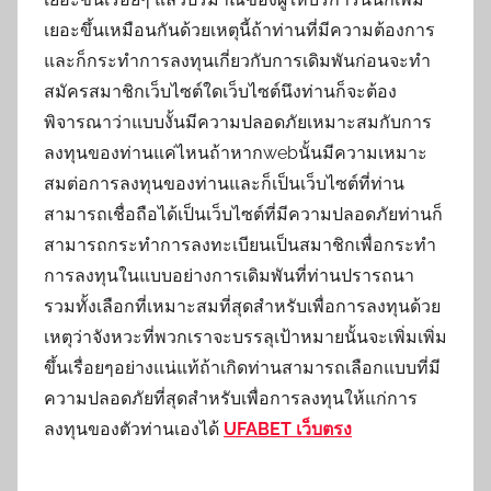
เยอะขึ้นเหมือนกันด้วยเหตุนี้ถ้าท่านที่มีความต้องการ
และก็กระทำการลงทุนเกี่ยวกับการเดิมพันก่อนจะทำ
สมัครสมาชิกเว็บไซต์ใดเว็บไซต์นึงท่านก็จะต้อง
พิจารณาว่าแบบงั้นมีความปลอดภัยเหมาะสมกับการ
ลงทุนของท่านแค่ไหนถ้าหากwebนั้นมีความเหมาะ
สมต่อการลงทุนของท่านและก็เป็นเว็บไซต์ที่ท่าน
สามารถเชื่อถือได้เป็นเว็บไซต์ที่มีความปลอดภัยท่านก็
สามารถกระทำการลงทะเบียนเป็นสมาชิกเพื่อกระทำ
การลงทุนในแบบอย่างการเดิมพันที่ท่านปรารถนา
รวมทั้งเลือกที่เหมาะสมที่สุดสำหรับเพื่อการลงทุนด้วย
เหตุว่าจังหวะที่พวกเราจะบรรลุเป้าหมายนั้นจะเพิ่มเพิ่ม
ขึ้นเรื่อยๆอย่างแน่แท้ถ้าเกิดท่านสามารถเลือกแบบที่มี
ความปลอดภัยที่สุดสำหรับเพื่อการลงทุนให้แก่การ
ลงทุนของตัวท่านเองได้
UFABET เว็บตรง