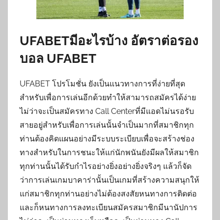
UFABETมีอะไรบ้าง อัตราต่อรอง
บอล UFABET
UFABET โปรโมชั่น ยังเป็นแนวทางการที่ง่ายที่สุด
สำหรับเพื่อการเล่นอีกด้วยทำให้สามารถสมัครได้ง่าย
ไม่ว่าจะเป็นสมัครทาง Call Centerที่มีแอดไม่นรอรับ
สายอยู่สำหรับเพื่อการเล่นนั้นจำเป็นมากที่สมาชิกทุก
ท่านต้องคิดแผนอย่างมีระบบระเบียบเพื่อจะสร้างช่อง
ทางสำหรับในการชนะให้แก่นักพนันยังมีผลให้สมาชิก
ทุกท่านนั้นได้รับกำไรอย่างยิ่งอย่างยิ่งจริงๆ แล้วก็จัด
ว่าการเล่นเกมบาคาร่านั้นเป็นเกมที่สร้างความสนุกให้
แก่สมาชิกทุกท่านอย่างไม่ต้องสงสัยหนทางการติดต่อ
และก็หนทางการลงทะเบียนสมัครสมาชิกมีนานัปการ