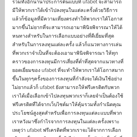
รวมทั้งอีกนานาประการต้นแบบที่ ufabet จะสามารถ
มีให้พวกเราได้เข้าไปลงทุนในแต่ละครั้งด้วยวิธีการ
แล้วก็ข้อมูลที่มีความเที่ยงตรงทำให้พวกเราได้โอกาส
มากขึ้นไม่ยากที่จะสามารถเอามาพินิจพิจารณาให้ได้
หนทางสำหรับในการเลือกแบบอย่างที่ดีเยี่ยมที่สุด
สำหรับในการลงทุนแต่ละครั้ง แล้วก็แนวทางการเล่น
ที่พวกเราจำเป็นที่จะต้องเอามาพินิจพิจารณา ให้ทุก
คราวของการลงทุนมีการเสี่ยงที่ต่ำที่สุดจากแนวทางที่
ยอดเยี่ยมของ ufabet ที่จะทำให้พวกเราได้โอกาสมาก
ขึ้นในทุกๆครั้งของการลงทุนที่กำลังจะได้เงินใช้อย่าง
ไม่ยากแล้วก็ ufabet ยังสามารถให้ฟรีเครดิตกับพวก
เราได้เมื่อเลือกเข้าไปลงทุนพวกเราก็เลยจำเป็นต้องใช้
ฟรีเครดิตที่ได้จากเว็บไซต์มาให้คุ้มรวมทั้งกำเนิดคุณ
ประโยชน์สูงสุดสำหรับเพื่อการลงทุนแต่ละแบบที่พวก
เราหวังมาซึ่งกำไรจากการลงทุนในแต่ละครั้งเพราะ
เหตุว่า ufabet ฟรีเครดิตที่พวกเราจะได้จากการเลือก