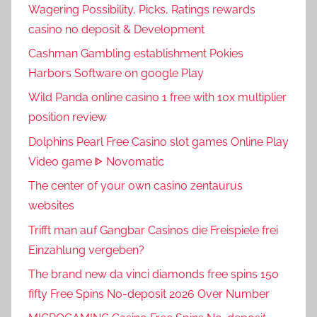
Wagering Possibility, Picks, Ratings rewards
casino no deposit & Development
Cashman Gambling establishment Pokies
Harbors Software on google Play
Wild Panda online casino 1 free with 10x multiplier
position review
Dolphins Pearl Free Casino slot games Online Play
Video game ᐈ Novomatic
The center of your own casino zentaurus
websites
Trifft man auf Gangbar Casinos die Freispiele frei
Einzahlung vergeben?
The brand new da vinci diamonds free spins 150
fifty Free Spins No-deposit 2026 Over Number