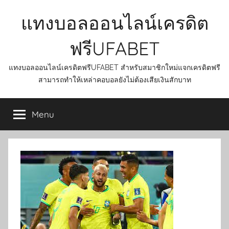
Skip
แทงบอลออนไลน์เครดิต
to
content
ฟรีUFABET
แทงบอลออนไลน์เครดิตฟรีUFABET สำหรับสมาชิกใหม่แจกเครดิตฟรี
สามารถทำให้เหล่าคอบอลยังไม่ต้องเสียเงินสักบาท
Menu