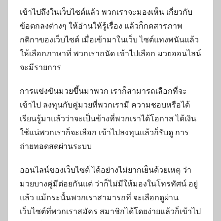
เข้าไปถึงในเว็บไซต์แล้ว พวกเราจะมองเห็น เกี่ยวกับ
ข้อตกลงต่างๆ ให้อ่านให้รู้เรื่อง แล้วก็กดสารภาพ
กติกาของเว็บไซต์ เมื่อเข้ามาในเว็บ ไซต์แทงพนันแล้ว
ให้เลือกภาษาที่ พวกเราถนัด เข้าไปเลือก มวยออนไลน์
จะมีรายการ
การแข่งขันมวยขึ้นมาพวก เราก็สามารถเลือกที่จะ
เข้าไป ลงทุนกับคู่มวยที่พวกเรามี ความชอบหรือได้
เรียนรู้มาแล้วว่าจะเป็นข้างที่พวกเราได้โอกาส ได้เงิน
ใช้แน่พวกเราก็จะเลือก เข้าไปลงทุนแล้วก็รับดู การ
ถ่ายทอดสดผ่านระบบ
ออนไลน์ของเว็บไซต์ ได้อย่างไม่ยากเย็นด้วยเหตุ ว่า
มวยบางคู่มีต่อยกันแต่ ว่าก็ไม่มีให้มองในโทรทัศน์ อยู่
แล้ว แม้กระนั้นพวกเราสามารถที่ จะเลือกดูผ่าน
เว็บไซต์ที่พวกเราสมัคร สมาชิกได้โดยง่ายแล้วก็เข้าไป