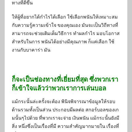
ทางที่ดีขึ้น
ให้ผู้ที่อยากได้กำไรได้เลือก ใช้เลือกพนันให้เหมาะสม
กับความรู้ความเข้าใจ ของคุณเอง มันจะเป็นวิถีทางที่
สามารถจะช่วยเติมเต็มวิธีการ ทำผลกำไร มอบโอกาส
สำหรับในการ พนันได้อย่างมีคุณภาพ ก็แค่เลือก ใช้
งานกับบาคาร่า มัน
ก็จะเป็นช่องทางที่เยี่ยมที่สุด ซึ่งพวกเรา
ก็เข้าใจแล้วว่าพวกเราการเล่นบอล
แม้กระนั้นล่ะครั้งจะต้อง พินิจพิจารณาข้อมูลให้รอบ
ด้านรวมทั้งเป็นส่วน ประกอบมีผลต่อ สกอร์บอลของเก
มนั้นๆไปด้วย ที่พวกเราจะจ่าย เงินพนัน แม้กระนั้นยังมี
สิ่ง หนึ่งซึ่งเป็นเรื่องที่มี ความสำคัญมากมายใน เรื่องที่