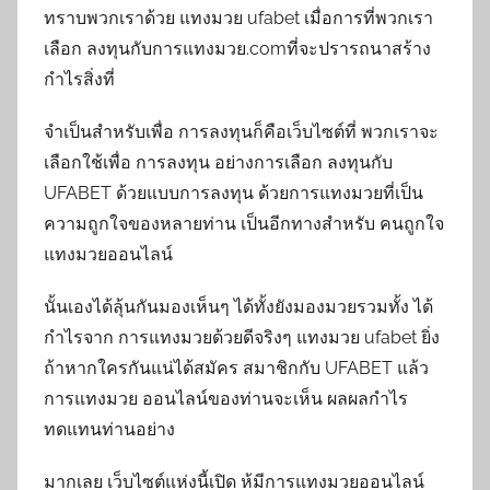
ทราบพวกเราด้วย แทงมวย ufabet เมื่อการที่พวกเรา
เลือก ลงทุนกับการแทงมวย.comที่จะปรารถนาสร้าง
กำไรสิ่งที่
จำเป็นสำหรับเพื่อ การลงทุนก็คือเว็บไซต์ที่ พวกเราจะ
เลือกใช้เพื่อ การลงทุน อย่างการเลือก ลงทุนกับ
UFABET ด้วยแบบการลงทุน ด้วยการแทงมวยที่เป็น
ความถูกใจของหลายท่าน เป็นอีกทางสำหรับ คนถูกใจ
แทงมวยออนไลน์
นั้นเองได้ลุ้นกันมองเห็นๆ ได้ทั้งยังมองมวยรวมทั้ง ได้
กำไรจาก การแทงมวยด้วยดีจริงๆ แทงมวย ufabet ยิ่ง
ถ้าหากใครกันแน่ได้สมัคร สมาชิกกับ UFABET แล้ว
การแทงมวย ออนไลน์ของท่านจะเห็น ผลผลกำไร
ทดแทนท่านอย่าง
มากเลย เว็บไซต์แห่งนี้เปิด ห้มีการแทงมวยออนไลน์