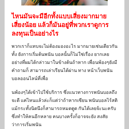
ไหนมันจะมีอีกทั้งแบบเสี่ยงมากมาย
เสี่ยงน้อย แล้วก็มันอยู่ที่พวกเราดูการ
ลงทุนเป็นอย่างไร
พวกเราก็แทบจะไม่ต้องมองอะไร มากมายเช่นเดียวกัน
ทั้ง ยังการเริ่มต้นพนัน บอลนั้นก็ไม่ใช่เรื่อง ยากเลย
อย่างที่ผมได้กล่าวมาในข้างต้นถ้าหาก เพื่อนพ้องๆยังมี
คำถามก็ สามารถเล่าเรียนได้ผ่าน ทาง หน้าเว็บพนัน
บอลออนไลน์ที่เพื่อ
นพ้องๆได้เข้าไปใช้บริการ ซึ่งแนวทางการพนันบอลถึง
จะดี แค่ไหนแล้วล่ะก็แต่ว่าถ้าหากเซียน พนันบอลไร้สติ
แม้กระทั้งนิดนึงก็สามารถหมดตูด กันได้เลยจ้ะนะครับ
ซึ่งทำให้คนอีกหลาย คนบางครั้งก็อาจจะยัง สงสัย
ว่าการเริ่มพนัน