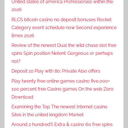
United states of america Professionals within the
2026
RLCS bitcoin casino no deposit bonuses Rocket
Category event schedule now Second experience
times 2026
Review of the newest Dual the wild chase slot free
spins Spin position Netent: Gorgeous or perhaps
not?
Deposit 10 Play with 80: Private Also offers
Play twenty free online games casino five,000+
100 percent free Casino games On the web Zero
Download
Examining the Top The newest Internet casino
Sites in the united kingdom Market
Around 2 hundred% Extra & casino 60 free spins