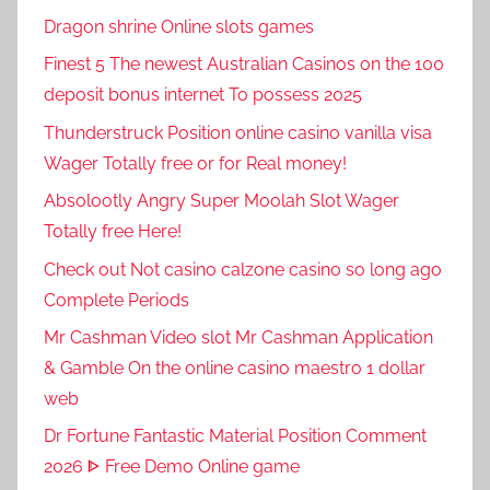
Dragon shrine Online slots games
Finest 5 The newest Australian Casinos on the 100
deposit bonus internet To possess 2025
Thunderstruck Position online casino vanilla visa
Wager Totally free or for Real money!
Absolootly Angry Super Moolah Slot Wager
Totally free Here!
Check out Not casino calzone casino so long ago
Complete Periods
Mr Cashman Video slot Mr Cashman Application
& Gamble On the online casino maestro 1 dollar
web
Dr Fortune Fantastic Material Position Comment
2026 ᐈ Free Demo Online game