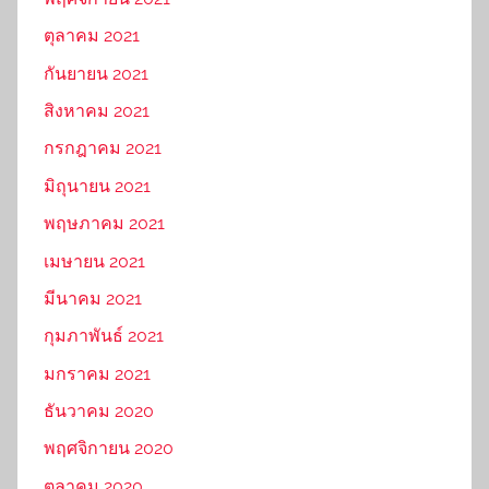
ตุลาคม 2021
กันยายน 2021
สิงหาคม 2021
กรกฎาคม 2021
มิถุนายน 2021
พฤษภาคม 2021
เมษายน 2021
มีนาคม 2021
กุมภาพันธ์ 2021
มกราคม 2021
ธันวาคม 2020
พฤศจิกายน 2020
ตุลาคม 2020