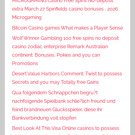
MICROGAMING Casino Free Spins No-deposit
extra March 27 Spinfields casino bonuses , 2026
Microgaming
Bitcoin Casino games What makes a Player Sense
Wolf Winner Gambling 100 free spins no deposit
casino zodiac enterprise Remark Australian
continent: Bonuses, Pokies and you can
Promotions
Desert Value Harbors Comment: Twist to possess
Secrets and you may Totally free Gains
Qua folgendem Schnappchen begru?t
nachfolgende Spielbank schlie?lich freund und
feind brandneuen Glucksspieler, diese ihr
Bankverbindung voll stopfen
Best Look At This Visa Online casinos to possess