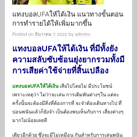
แทงบอลUFAให้ได้เงิน แนวทางขั้นตอน
การทำรายได้ให้เพิ่มมากขึ้น
Posted on
ธันวาคม 7, 2022
by
admins
แทงบอลUFAให้ได้เงิน ที่มีทั้งยัง
ความสลับซับซ้อนยุ่งยากรวมทั้งมี
การเสียค่าใช้จ่ายที่สิ้นเปลือง
แทงบอลUFAให้ได้เงิน
เสียไปโดยไม่ มีประโยชน์
เพราะเหตุว่า ไม่ว่าจะเล่น การเดิมพันต่างๆใน แต่ละ
ครั้งนั้นจะต้องมีสิ่งที่ต้องการที่ จะจำต้องเดินทางไป ที่
บ่อนพนันแล้วก็ยังจำ เป็นต้องพบเห็นกับการ เสี่ยงต่างๆ
มากไม่น้อยเลยที
เดียวอีกด้วย ซึ่งจะมีไม่เหมือน กันสำหรับการเล่นพนัน