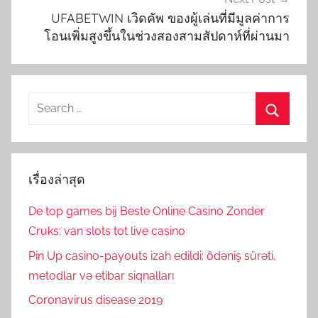
UFABETWIN เวิดคัพ ของผู้เล่นที่มีมูลค่าการ
โอนเพิ่มสูงขึ้นในช่วงสองสามสัปดาห์ที่ผ่านมา
Search
for:
Search
เรื่องล่าสุด
De top games bij Beste Online Casino Zonder
Cruks: van slots tot live casino
Pin Up casino-payouts izah edildi: ödəniş sürəti,
metodlar və etibar siqnalları
Coronavirus disease 2019