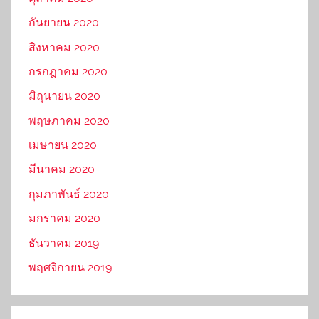
กันยายน 2020
สิงหาคม 2020
กรกฎาคม 2020
มิถุนายน 2020
พฤษภาคม 2020
เมษายน 2020
มีนาคม 2020
กุมภาพันธ์ 2020
มกราคม 2020
ธันวาคม 2019
พฤศจิกายน 2019