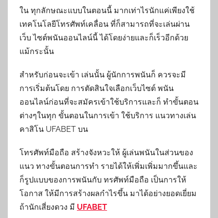
ใน ทุกลักษณะแบบในตอนนี้ มากเท่าไรนักแค่เพียงใช้
เทคโนโลยีโทรศัพท์เคลื่อน ที่ก็สามารถที่จะเล่นผ่าน
เว็บ ไซต์พนันออนไลน์นี้ ได้โดยง่ายและก็เร็วอีกด้วย
แม้กระนั้น
สำหรับก่อนจะเข้า เล่นนั้น ผู้นักการพนันก็ ควรจะมี
การเริ่มต้นโดย การตัดสินใจเลือกเว็บไซต์ พนัน
ออนไลน์ก่อนที่จะสมัครเข้าใช้บริการและก็ ทำขั้นตอน
ต่างๆในทุก ขั้นตอนในการเข้า ใช้บริการ แนวทางเล่น
คาสิโน UFABET บน
โทรศัพท์มือถือ สร้างจังหวะให้ ผู้เล่นพนันในส่วนของ
แนว ทางขั้นตอนการทำ รายได้ให้เพิ่มเพิ่มมากขึ้นและ
ก็รูปแบบของการพนันกับ ทรศัพท์มือถือ เป็นการให้
โอกาส ให้มีการสร้างผลกำไรขึ้น มาได้อย่างยอดเยี่ยม
ถ้านักเสี่ยงดวง มี
UFABET