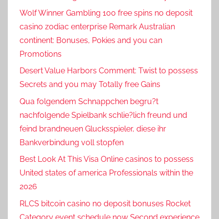
Wolf Winner Gambling 100 free spins no deposit
casino zodiac enterprise Remark Australian
continent: Bonuses, Pokies and you can
Promotions
Desert Value Harbors Comment: Twist to possess
Secrets and you may Totally free Gains
Qua folgendem Schnappchen begru?t
nachfolgende Spielbank schlie?lich freund und
feind brandneuen Glucksspieler, diese ihr
Bankverbindung voll stopfen
Best Look At This Visa Online casinos to possess
United states of america Professionals within the
2026
RLCS bitcoin casino no deposit bonuses Rocket
Category event schedule now Second experience