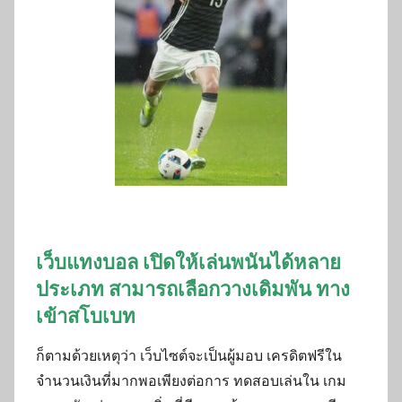
เว็บแทงบอล เปิดให้เล่นพนันได้หลาย
ประเภท สามารถเลือกวางเดิมพัน ทาง
เข้าสโบเบท
ก็ตามด้วยเหตุว่า เว็บไซต์จะเป็นผู้มอบ เครดิตฟรีใน
จำนวนเงินที่มากพอเพียงต่อการ ทดสอบเล่นใน เกม