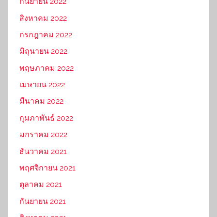
กันยายน 2022
สิงหาคม 2022
กรกฎาคม 2022
มิถุนายน 2022
พฤษภาคม 2022
เมษายน 2022
มีนาคม 2022
กุมภาพันธ์ 2022
มกราคม 2022
ธันวาคม 2021
พฤศจิกายน 2021
ตุลาคม 2021
กันยายน 2021