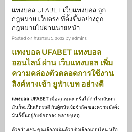
แทงบอล UFABET เว็บแทงบอล ถูก
กฎหมาย เว็บตรง ที่ตั้งขึ้นอย่างถูก
กฎหมายไม่ผ่านนายหน้า
Posted on
กันยายน 1, 2022
by
admins
แทงบอล UFABET แทงบอล
ออนไลน์ ผ่าน เว็บแทงบอล เพิ่ม
ความคล่องตัวตลอดการใช้งาน
ลิงค์ทางเข้า ยูฟ่าเบท อย่างดี
แทงบอล UFABET
เมื่อคุณชนะ หรือได้กำไรกลับมา
มันก็จะเป็นเกิดผลดี กับผู้พนันข้อจำกัด ของความมั่งคั่ง
มันก็ขึ้นอยู่กับข้อตกลง หลายๆเหตุ
ตัวอย่างเช่น คุณเลือกพนันด้วย ตัวเลือกแบบไหน หรือ