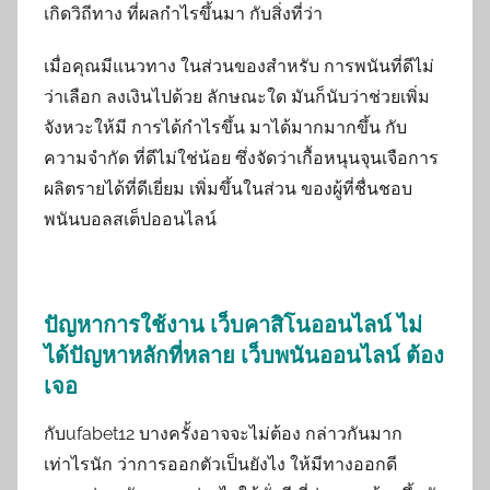
เกิดวิถีทาง ที่ผลกำไรขึ้นมา กับสิ่งที่ว่า
เมื่อคุณมีแนวทาง ในส่วนของสำหรับ การพนันที่ดีไม่
ว่าเลือก ลงเงินไปด้วย ลักษณะใด มันก็นับว่าช่วยเพิ่ม
จังหวะให้มี การได้กำไรขึ้น มาได้มากมากขึ้น กับ
ความจำกัด ที่ดีไม่ใช่น้อย ซึ่งจัดว่าเกื้อหนุนจุนเจือการ
ผลิตรายได้ที่ดีเยี่ยม เพิ่มขึ้นในส่วน ของผู้ที่ชื่นชอบ
พนันบอลสเต็ปออนไลน์
ปัญหาการใช้งาน เว็บคาสิโนออนไลน์ ไม่
ได้ปัญหาหลักที่หลาย เว็บพนันออนไลน์ ต้อง
เจอ
กับufabet12 บางครั้งอาจจะไม่ต้อง กล่าวกันมาก
เท่าไรนัก ว่าการออกตัวเป็นยังไง ให้มีทางออกดี