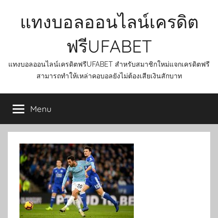
Skip
แทงบอลออนไลน์เครดิต
to
content
ฟรีUFABET
แทงบอลออนไลน์เครดิตฟรีUFABET สำหรับสมาชิกใหม่แจกเครดิตฟรี
สามารถทำให้เหล่าคอบอลยังไม่ต้องเสียเงินสักบาท
Menu