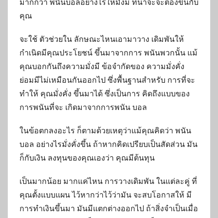
มากกว่า พนันบอลอย่างไรให้มั่งมี ที่น่าจะจะต้องขึ้นกับ
คุณ
จะใช้ ตัวช่วยใน ลักษณะไหนเอามาวาง เดิมพันให้
กำเนิดมีคุณประโยชน์ ขึ้นมาจากการ พนันพวกนั้น แม้
คุณบอกกันถึงความมั่งมี ข้อจำกัดของ ความมั่งคั่ง
ย่อมมีไม่เหมือนกันออกไป​ ซึ่งพื้นฐานสำหรับ การที่จะ
ทำให้ คุณมั่งคั่ง ขึ้นมาได้ ซึ่งเป็นการ คิดถึงแบบของ
การพนันที่จะ เกิดมาจากการพนัน บอล
ในข้อตกลงอะไร ก็ตามด้วยเหตุว่าแม้คุณคิดว่า พนัน
บอล อย่างไรมั่งคั่งขึ้น ถ้าหากคิดเปรียบเป็นสัดส่วน มัน
ก็กับเงิน ลงทุนของคุณเองว่า คุณมีต้นทุน
เป็นมากน้อย มากแค่ไหน การวางเดิมพัน ในแต่ละคู่ ที่
คุณตั้งแบบแผน ไว้หากว่าไว้ว่ามัน จะสบโอกาสให้ มี
การทำเงินขึ้นมา มันมีแตกต่างออกไป ถ้าสิ่งจำเป็นเมื่อ