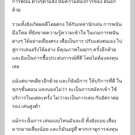
การพนัน ต่างๆตามสิ่ง ที่มีความต้องการของ ตนอีก
ด้วย
รวมทั้งยังเกิดผลดีโดยตรง ให้กับเหล่านักเล่น การพนัน
มือใหม่ ที่ยังขาดความรู้ความเข้าใจ ในเกมการพนัน
ต่างๆ ได้อย่างเที่ยงตรง เพื่อเป็นการ ปรับแต่งตนเอง ไป
สู่การเล่นจริงได้อย่าง มีคุณภาพในทุกๆ ครั้งอีกด้วย
และยังเป็นการซื้อประสบการณ์ที่ดี โดยไม่ต้องลงทุน
เลย
แม้แต่บาทเดียวอีกด้วย และก็ยังมีการ ให้บริการที่ดี ใน
ทุกๆขั้นตอน แทงบอลไม่ว่า จะเป็นการสมัครเข้า ใช้
บริการในแต่ละครั้ง ไม่ว่าจะเป็นการเล่น กับอัตราต่อ
รอง เล่นสูงต่ำ
แม้กระนั้นการ เล่นแบบไหนมันจะมี ทั้งยังแบบ เสี่ยง
มากมายเสี่ยงน้อย และก็มันอยู่ที่ พวกเราดูการลงทุน