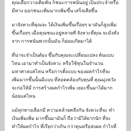
คุณเลือกวางเดิมพัน ก็ชนะการพนันอยู่ เป็นประจำหรือ
มีทาง ออกชนะเพิ่มมากเพิ่มขึ้น เสร็จเสียขึ้น
มาจังหวะที่คุณจะ ได้เงินเพิ่มขึ้นเรื่อยๆ มามันก็สูงเพิ่ม
ขึ้นเรื่อยๆ เมื่อคุณชนะอยู่หลายที จังหวะที่คุณ จะมั่งคั่ง
จาก การพนันพวกนั้นมัน ก็ย่อมเกิดมาได้
ที่น่าจะจำเป็นต้อง ขึ้นกับคุณจะเปลี่ยนแปลง ต้นแบบ
ไหน เอามาทำเป็นจังหวะ หรือใช้ทุนในจำนวน
มหาศาลแค่ไหน หรือการตั้งแบบ ของผลกำไรที่จะ
เพิ่มมากขึ้นนั้นมีแบบ ที่สอดคล้องกับทุนที่ คุณมุ่งหวัง
จะก่อให้มี การสร้างผลกำไรเพิ่ม เยอะขึ้นมาได้มาก
น้อยแค่ไหน
แม้ทุกทางเลือกมี ความคล้ายคลึงกัน จังหวะที่จะ ทำ
เงินเพิ่มเพิ่ม มากขึ้นมามันก็ ถือว่ามิได้ยากนัก ที่จะ
ทำให้ผลกำไร ที่เรียกว่าเกิน กว่าทุนหรือส่งผล กำไรที่