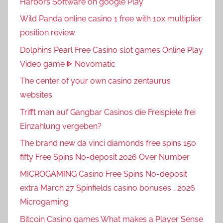
Harbors Software on google Play
Wild Panda online casino 1 free with 10x multiplier
position review
Dolphins Pearl Free Casino slot games Online Play
Video game ᐈ Novomatic
The center of your own casino zentaurus
websites
Trifft man auf Gangbar Casinos die Freispiele frei
Einzahlung vergeben?
The brand new da vinci diamonds free spins 150
fifty Free Spins No-deposit 2026 Over Number
MICROGAMING Casino Free Spins No-deposit
extra March 27 Spinfields casino bonuses , 2026
Microgaming
Bitcoin Casino games What makes a Player Sense