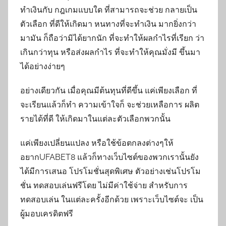
ทำเงินกับ กฎเกมแบบใด ที่สามารถจะช่วย กลายเป็น
ตัวเลือก ที่ดีให้เกิดมา หนทางที่จะทำเงิน มากยิ่งกว่า
มามัน ก็ถือว่ามิได้ยากนัก ที่จะทำให้ผลกำไรที่เรียก ว่า
เกินกว่าทุน หรือส่งผลกำไร ที่จะทำให้คุณมั่งมี ขึ้นมา
ได้อย่างง่ายๆ
อย่างเดียวกัน เมื่อคุณมีต้นทุนที่ดีขึ้น แค่เพียงเลือก ที่
จะเรียนแล้วก็ทำ ความเข้าใจก็ จะช่วยเหลือการ ผลิต
รายได้ที่ดี ให้เกิดมาในแต่ละตัวเลือกพวกนั้น
แค่เพียงเปลี่ยนแปลง หรือใช้ข้อตกลงต่างๆให้
อยากUFABET8 แล้วก็ทางเว็บไซต์ของพวกเรานั้นยัง
ได้มีการเสนอ โปรโมชั่นสุดพิเศษ ตัวอย่างเช่นโปรโม
ชั่น ทดสอบเล่นฟรีโดย ไม่มีค่าใช้จ่าย สำหรับการ
ทดสอบเล่น ในแต่ละครั้งอีกด้วย เพราะเว็บไซต์จะ เป็น
ผู้มอบเครดิตฟรี