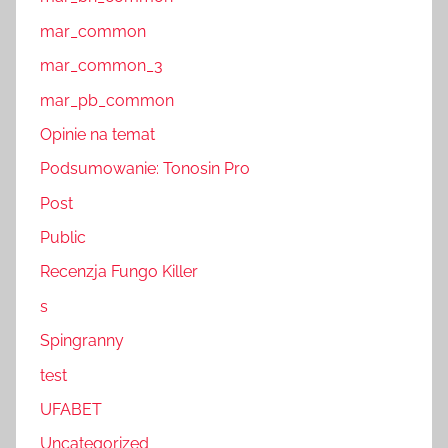
mar_common
mar_common_3
mar_pb_common
Opinie na temat
Podsumowanie: Tonosin Pro
Post
Public
Recenzja Fungo Killer
s
Spingranny
test
UFABET
Uncategorized