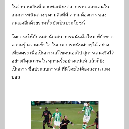
ในจำนวนเงินที่ มากพอเพียงต่อ การทดสอบเล่นใน
เกมการพนันต่างๆ ตามสิ่งที่มี ความต้องการ ของ
ตนเองอีกด้วยรวมทั้ง ยังเป็นประโยชน์
โดยตรงให้กับเหล่านักเล่น การพนันมือใหม่ ที่ยังขาด
ความรู้ ความเข้าใจ ในเกมการพนันต่างๆได้ อย่าง
เที่ยงตรง เพื่อเป็นการแก้ไขตนเองไป สู่การเล่นจริงได้
อย่างมีคุณภาพใน ทุกๆครั้งอย่างแน่แท้ แล้วก็ยัง
เป็นการ ซื้อประสบการณ์ ที่ดีโดยไม่ต้องลงทุน แทง
บอล