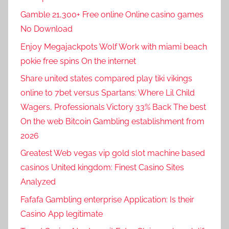
Gamble 21,300+ Free online Online casino games
No Download
Enjoy Megajackpots Wolf Work with miami beach
pokie free spins On the internet
Share united states compared play tiki vikings
online to 7bet versus Spartans: Where Lil Child
Wagers, Professionals Victory 33% Back The best
On the web Bitcoin Gambling establishment from
2026
Greatest Web vegas vip gold slot machine based
casinos United kingdom: Finest Casino Sites
Analyzed
Fafafa Gambling enterprise Application: Is their
Casino App legitimate