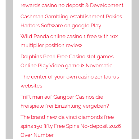
rewards casino no deposit & Development
Cashman Gambling establishment Pokies
Harbors Software on google Play
Wild Panda online casino 1 free with 10x
multiplier position review
Dolphins Pearl Free Casino slot games
Online Play Video game ᐈ Novomatic
The center of your own casino zentaurus
websites
Trifft man auf Gangbar Casinos die
Freispiele frei Einzahlung vergeben?
The brand new da vinci diamonds free
spins 150 fifty Free Spins No-deposit 2026
Over Number