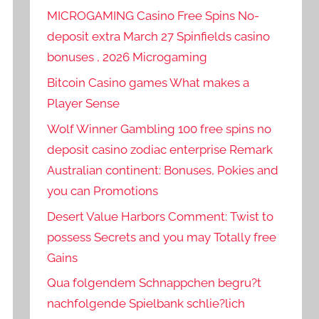
MICROGAMING Casino Free Spins No-
deposit extra March 27 Spinfields casino
bonuses , 2026 Microgaming
Bitcoin Casino games What makes a
Player Sense
Wolf Winner Gambling 100 free spins no
deposit casino zodiac enterprise Remark
Australian continent: Bonuses, Pokies and
you can Promotions
Desert Value Harbors Comment: Twist to
possess Secrets and you may Totally free
Gains
Qua folgendem Schnappchen begru?t
nachfolgende Spielbank schlie?lich