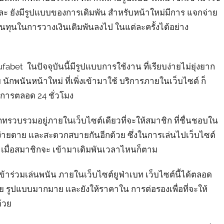
ละ ยังมีรูปแบบของการเดิมพัน สำหรับหน้าใหม่มีการ แจกจ่าย
ต้นทุนในการวางเงินเดิมพันลงไป ในแต่ละครั้งได้อย่าง
t ในปัจจุบันนี้มีรูปแบบการใช้งาน ที่เรียบง่ายไม่ยุ่งยาก
พนันหน้าใหม่ ที่เพิ่งเข้ามาใช้ บริการภายในเว็บไซต์ ก็
ริการตลอด 24 ชั่วโมง
วบรวมอยู่ภายในเว็บไซต์เดียวที่จะให้สมาชิก ที่ชื่นชอบใน
งง่ายดาย และสะดวกสบายกันอีกด้วย ซึ่งในการเล่นไปเว็บไซต์
ลาเมื่อสมาชิกจะ เข้ามาเดิมพันเวลาไหนก็ตาม
าร่วมเล่นพนัน ภายในเว็บไซต์ยูฟ่าเบท เว็บไซต์นี้ได้ตลอด
าย รูปแบบมากมาย และยังให้ราคาใน การต่อรองเพื่อที่จะให้
้วย