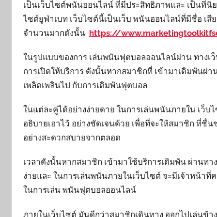
เป็นเว็บไซต์พนันออนไลน์ ที่มีประสิทธิภาพและ เป็นที่
ไซต์ยูฟ่าเบท เว็บไซต์นี้เป็นเว็บ พนันออนไลน์ที่มีชื่อ 
จำนวนมากดังนั้น
https://www.marketingtoolkitfs
ในรูปแบบของการ เล่นพนันฟุตบอลออนไลน์ผ่าน ทางเว็บไ
การเปิดให้บริการ ดังนั้นหากสมาชิกที่ เข้ามาเดิมพันผ
เพลิดเพลินไป กับการเดิมพันฟุตบอล
ในแต่ละคู่ได้อย่างง่ายดาย ในการเล่นพนันภายใน เว็บไ
อธิบายเอาไว้ อย่างชัดเจนด้วย เพื่อที่จะให้สมาชิก ที่
อย่างสะดวกสบายจากตลอด
เวลาดังนั้นหากสมาชิก เข้ามาใช้บริการเดิมพัน ผ่านทางเ
ง่ายและ ในการเล่นพนันภายในเว็บไซต์ จะมีเจ้าหน้าที
ในการเล่น พนันฟุตบอลออนไลน์
ภายในเว็บไซต์ มันดีกว่าสมาชิกเดินทาง ออกไปเล่นข้าง