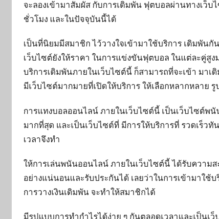
จะลองเข้ามาสัมผัส กับการเดิมพัน ฟุตบอลผ่านทางเว็บไ
ชั่วโมง และในปัจจุบันนี้ได้
เป็นที่นิยมมีสมาชิก ไว้วางใจเข้ามาใช้บริการ เดิมพันก
เว็บไซต์ยังให้ราคา ในการแข่งขันฟุตบอล ในแต่ละคู่สูงม
บริการเดิมพันภายในเว็บไซต์นี้ ก็สามารถที่จะเข้า มาเดิ
มีเว็บไซต์มากมายที่เปิดให้บริการ ให้เลือกหลากหลาย ร
การแทงบอลออนไลน์ ภายในเว็บไซต์นี้ เป็นเว็บไซต์พนั
มากที่สุด และเป็นเว็บไซต์ที่ มีการให้บริการที่ รวดเร็
เวลาจึงทำ
ให้การเล่นพนันออนไลน์ ภายในเว็บไซต์นี้ ได้รับความส
อย่างแน่นอนและรับประกันได้ เลยว่าในการเข้ามาใช้บริก
การวางเงินเดิมพัน จะทำให้สมาชิกได้
มีรูปแบบการทำกำไรได้ง่าย ๆ กันตลอดเวลาและเป็นเว็บ