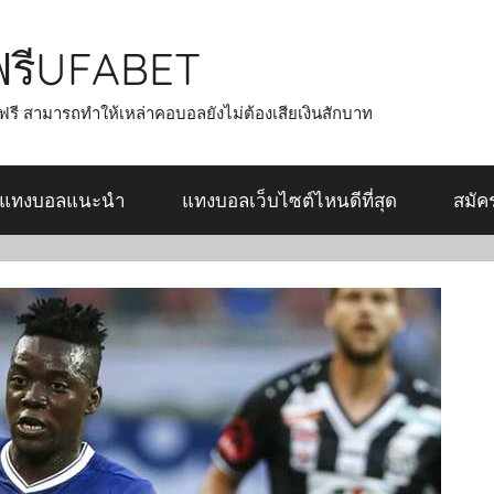
ฟรีUFABET
 สามารถทำให้เหล่าคอบอลยังไม่ต้องเสียเงินสักบาท
บแทงบอลแนะนำ
แทงบอลเว็บไซต์ไหนดีที่สุด
สมัค