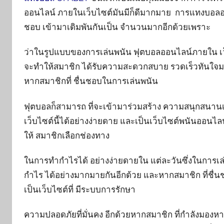
ออนไลน์ ภายในเว็บไซต์มันมีก็ดีมากมาย
การแทงบอลออน
ชอบ เข้ามาเดิมพันกันเป็น จำนวนมากอีกด้วยเพราะ
ว่าในรูปแบบของการเล่นพนัน ฟุตบอลออนไลน์ภายใน เว็
จะทำให้สมาชิก ได้รับความสะดวกสบาย รวดเร็วทันใจมากท
หากสมาชิกที่ ชื่นชอบในการเล่นพนัน
ฟุตบอลก็สามารถ ที่จะเข้ามาร่วมสร้าง ความสนุกสนาน
เว็บไซต์นี้ได้อย่างง่ายดาย และเป็นเว็บไซต์พนันออนไลน
ให้ สมาชิกเลือกช่องทาง
ในการทำกำไรได้ อย่างง่ายดายใน แต่ละวันซึ่งในการเล่น
กำไร ได้อย่างมากมายกันอีกด้วย และหากสมาชิก ที่ชื่
เป็นเว็บไซต์ที่ มีระบบการรักษา
ความปลอดภัยที่มั่นคง อีกด้วยหากสมาชิก ที่กำลังมองหา