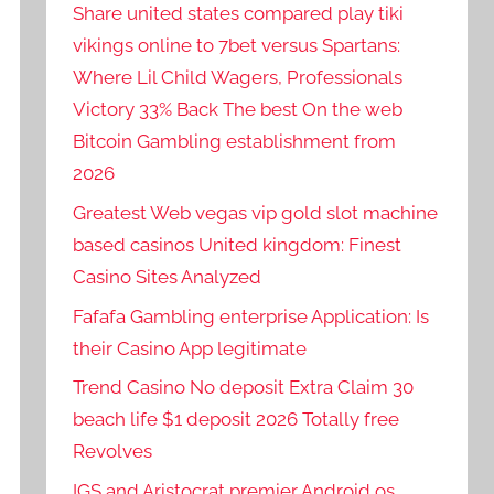
Share united states compared play tiki
vikings online to 7bet versus Spartans:
Where Lil Child Wagers, Professionals
Victory 33% Back The best On the web
Bitcoin Gambling establishment from
2026
Greatest Web vegas vip gold slot machine
based casinos United kingdom: Finest
Casino Sites Analyzed
Fafafa Gambling enterprise Application: Is
their Casino App legitimate
Trend Casino No deposit Extra Claim 30
beach life $1 deposit 2026 Totally free
Revolves
IGS and Aristocrat premier Android os