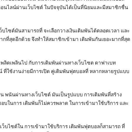
ไลน์ผ่านเว็บไซต์ ในปัจจุบันได้เป็นที่นิยมและมีสมาชิกชื่น
บไซต์มันสามารถที่ จะเลือกวางเงินเดิมพันได้ตลอดเวลา และ
ี่สุดอีกด้วย จึงทำให้สมาชิกเข้ามา เดิมพันกันเยอะมากที่สุด
เพลิดเพลินไป กับการเดิมพันผ่านทางเว็บไซต ดาฟาเบท
์ ที่ใช้งานง่ายมีการเปิด คู่เดิมพันฟุตบอลที่ หลากหลายรูปแบบ
 พนันผ่านทางเว็บไซต์ มันเป็นรูปแบบ การเดิมพันที่สร้าง
นชอบในการ เดิมพันก็ไม่ควรพลาด ในการเข้ามาใช้บริการ และ
เว็บไซต์ใน การเข้ามาใช้บริการ เดิมพันฟุตบอลก็สามารถ ที่