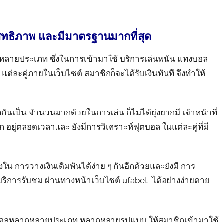
สิทธิภาพ และมีมาตรฐานมากที่สุด
ากหลายประเภท ซึ่งในการเข้ามาใช้ บริการเล่นพนัน แทงบอล
่ละคู่ภายในเว็บไซต์ สมาชิกก็จะได้รับเงินทันที จึงทำให้
เป็น จำนวนมากด้วยในการเล่น ก็ไม่ได้ยุ่งยากมี เจ้าหน้าที่
่ตลอดเวลาและ ยังมีการวิเคราะห์ฟุตบอล ในแต่ละคู่ที่มี
 การวางเงินเดิมพันได้ง่าย ๆ กันอีกด้วยและยังมี การ
บริการรับชม ผ่านทางหน้าเว็บไซต์ ufabet ได้อย่างง่ายดาย
ฟุตบอลหลากหลายประเภท หลากหลายรูปแบบ ให้สมาชิกเข้ามาใช้