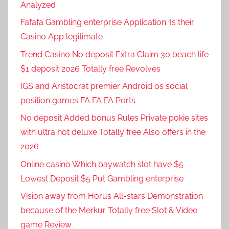
Analyzed
Fafafa Gambling enterprise Application: Is their
Casino App legitimate
Trend Casino No deposit Extra Claim 30 beach life
$1 deposit 2026 Totally free Revolves
IGS and Aristocrat premier Android os social
position games FA FA FA Ports
No deposit Added bonus Rules Private pokie sites
with ultra hot deluxe Totally free Also offers in the
2026
Online casino Which baywatch slot have $5
Lowest Deposit $5 Put Gambling enterprise
Vision away from Horus All-stars Demonstration
because of the Merkur Totally free Slot & Video
game Review