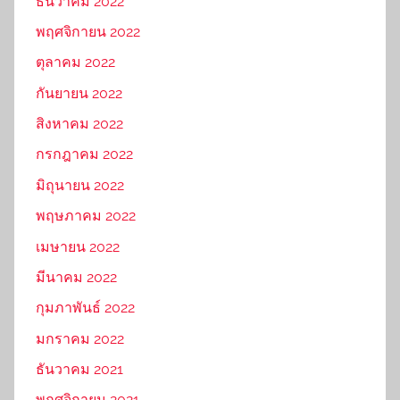
ธันวาคม 2022
พฤศจิกายน 2022
ตุลาคม 2022
กันยายน 2022
สิงหาคม 2022
กรกฎาคม 2022
มิถุนายน 2022
พฤษภาคม 2022
เมษายน 2022
มีนาคม 2022
กุมภาพันธ์ 2022
มกราคม 2022
ธันวาคม 2021
พฤศจิกายน 2021