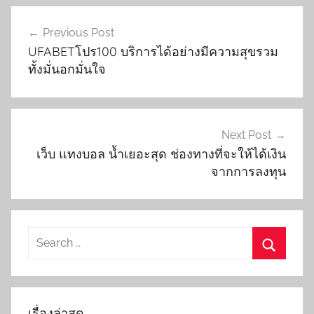
เมนู
Previous Post
นำทาง
UFABETโปร100 บริการได้อย่างมีความสุขรวม
เรื่อง
ทั้งมั่นอกมั่นใจ
Next Post
เว็บ แทงบอล น้ำเยอะสุด ช่องทางที่จะให้ได้เงิน
จากการลงทุน
Search
for:
Search
เรื่องล่าสุด