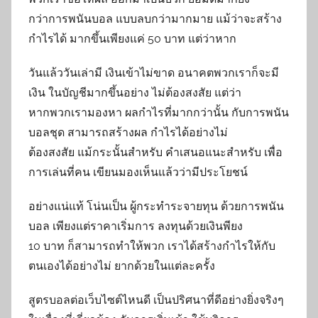
กว่าการพนันบอล แบบลบกว่ามากมาย แม้ว่าจะสร้าง
กำไรได้ มากขึ้นเพียงแค่ 50 บาท แต่ว่าหาก
วันแล้ววันเล่ามี เงินเข้าไม่ขาด อนาคตพวกเราก็จะมี
เงิน ในบัญชีมากขึ้นอย่าง ไม่ต้องสงสัย แต่ว่า
หากพวกเรามองหา ผลกำไรที่มากกว่านั้น กับการพนัน
บอลชุด สามารถสร้างผล กำไรได้อย่างไม่
ต้องสงสัย แม้กระนั้นสำหรับ คำเสนอแนะสำหรับ เพื่อ
การเล่นที่คน เขียนมองเห็นแล้วว่ามีประโยชน์
อย่างแน่แท้ โน่นเป็น ผู้กระทำระจายทุน ด้วยการพนัน
บอล เพียงแต่ราคาเริ่มการ ลงทุนด้วยเงินพียง
10 บาท ก็สามารถทำให้พวก เราได้สร้างกำไรให้กับ
ตนเองได้อย่างไม่ ยากด้วยในแต่ละครั้ง
สูตรบอลต่อเว็บไซต์ไหนดี เป็นปริศนาที่ดีอย่างยิ่งจริงๆ