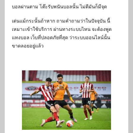
บอลผ่านตาม โต๊ะรับพนันบอลนั้น ไม่ดีมันก็มีจุด
เด่นแม้กระนั้นถ้าหาก ถามคำถามว่าในปัจจุบัน นี้
เหมาะเข้าใช้บริการ ผ่านทางระบบไหน จะต้องพูด
แทงบอล เว็บที่ปลอดภัยที่สุด ว่าระบบออนไลน์นั้น
ขาดลอยอยู่แล้ว