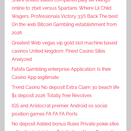
online to 7bet versus Spartans: Where Lil Child
Wagers, Professionals Victory 33% Back The best
On the web Bitcoin Gambling establishment from
2026
Greatest Web vegas vip gold slot machine based
casinos United kingdom: Finest Casino Sites
Analyzed
Fafafa Gambling enterprise Application: Is their
Casino App legitimate
Trend Casino No deposit Extra Claim 30 beach life
$1 deposit 2026 Totally free Revolves
IGS and Aristocrat premier Android os social
position games FA FA FA Ports
No deposit Added bonus Rules Private pokie sites