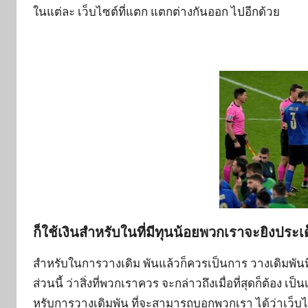
ในแต่ละ เว็บไซต์ที่แตก แตกต่างกันออก ไปอีกด้วย
ก็ใช้เงินสำหรับในที่มีทุนน้อยพวกเราจะยิงปร
สำหรับในการวางเดิม พันแล้วก็ควรเป็นการ วางเดิมพันที่
ส่วนนี้ ว่าสิ่งที่พวกเราควร จะกล่าวถึงเมื่อที่สุดก็ต้อง เป
หรับการวางเดิมพัน ที่จะสามารถบอกพวกเรา ได้ว่าเว็