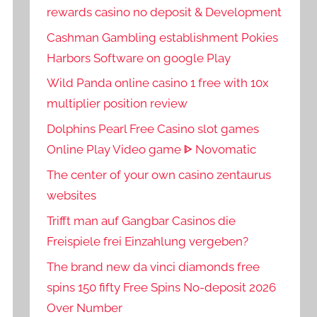
rewards casino no deposit & Development
Cashman Gambling establishment Pokies
Harbors Software on google Play
Wild Panda online casino 1 free with 10x
multiplier position review
Dolphins Pearl Free Casino slot games
Online Play Video game ᐈ Novomatic
The center of your own casino zentaurus
websites
Trifft man auf Gangbar Casinos die
Freispiele frei Einzahlung vergeben?
The brand new da vinci diamonds free
spins 150 fifty Free Spins No-deposit 2026
Over Number