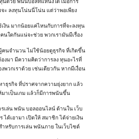
งทุนด้วย พนันบอลที่แหน่งใด เมื่อการ
ารจะ ลงทุนโน่นนี่โน่น แต่ว่าพอเพียง
ใช้เงิน มากน้อยแค่ไหนกับการที่จะลงทุน
คนใดกันแน่จะช่วย พวกเรามันมีเรื่อง
ู้คนจำนวน ไม่ใช้น้อยดูธุรกิจ ที่เกิดขึ้น
องมา มีความคิดว่าการลง ทุนอะไรที่
พวกเราด้วย เช่นเดียวกัน หากมีเงื่อน
ธุรกิจ ที่ปราศจากความยุ่งยาก แล้ว
้มาเป็นเกม แล้วก็มีการพนันขึ้น
เล่น พนัน บอลออนไลน์ ด้านใน เว็บ
ด้เอามา เปิดให้ สมาชิก ได้จ่ายเงิน
 สำหรับการเล่น พนันภาย ในเว็บไซต์