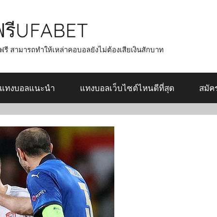
ฟรีUFABET
 สามารถทำให้เหล่าคอบอลยังไม่ต้องเสียเงินสักบาท
บแทงบอลแนะนำ
แทงบอลเว็บไซต์ไหนดีที่สุด
สมัค