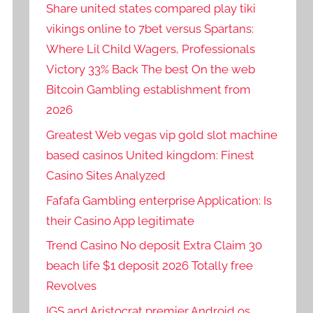
Share united states compared play tiki
vikings online to 7bet versus Spartans:
Where Lil Child Wagers, Professionals
Victory 33% Back The best On the web
Bitcoin Gambling establishment from
2026
Greatest Web vegas vip gold slot machine
based casinos United kingdom: Finest
Casino Sites Analyzed
Fafafa Gambling enterprise Application: Is
their Casino App legitimate
Trend Casino No deposit Extra Claim 30
beach life $1 deposit 2026 Totally free
Revolves
IGS and Aristocrat premier Android os