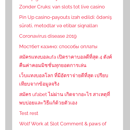
Zonder Cruks: van slots tot live casino
Pin Up casino-payouts izah edildi: ödəniş
sürəti, metodlar və etibar siqnalları
Coronavirus disease 2019
Мостбет казино: способы оплаты
สมัครแทงบอลufa เปิดราคาบอลดีที่สุด 4 ตังค์
คืนค่าคอมมิชชั่นทุกยอดการเล่น
เว็บแทงบอลโลก ที่มีอัตราจ่ายดีที่สุด เปรียบ
เทียบจากข้อมูลจริง
สมัคร ufabet ไม่ผ่าน เกิดจากอะไร สาเหตุที่
พบบ่อยและวิธีแก้ด้วยตัวเอง
Test rest
Wolf Work at Slot Comment & paws of