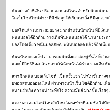
พันอย่างต่ำที่เงิน ปริมาณมากแค่ไหน สำหรับนักพนันบอล 
ในเว็บไซต์ไซน์ต่างๆที่มี ข้อมูลให้เรียนหาสิ่ง ที่มีคุ
บอลได้แล้ว เหมาะสมอย่าง มากสำหรับนักพนัน ที่มีเงิน
พนันบอลได้อีกด้วย วางเดิมพันพนันบอลได้ นานาประกา
บอลโดดเดี่ยว พนันบอลสเต็ป พนันบอลสด แล้วก็อีกเพียบ
พันพนันบอลสเต็ป สามารถพนันตั้งแต่ สองคู่ขึ้นไปก็สา
และก็มีสิทธิพิเศษล้น หลามให้นักพนันได้ร่วม วางเดิม พัน
สมาชิกพนัน บอลเว็บไซต์ เป็นครั้งแรก โปรโมชั่นต่างๆ
ยทอดสดบอลออนไลน์ ผ่านทางหน้าเว็บ ไซต์อีกด้วย เพื่อ
สนานร่าเริง ความน่าระทึกใจ ความมันส์ มากขึ้นเรื่อยๆ
แทง บอล ออนไลน์โดนจับไหม โครงข่ายที่เด่นชัด ไม่มีกร
ญาณโครง ข่ายชัดเวอร์ อย่างไม่ต้องสงสัย
https://ww