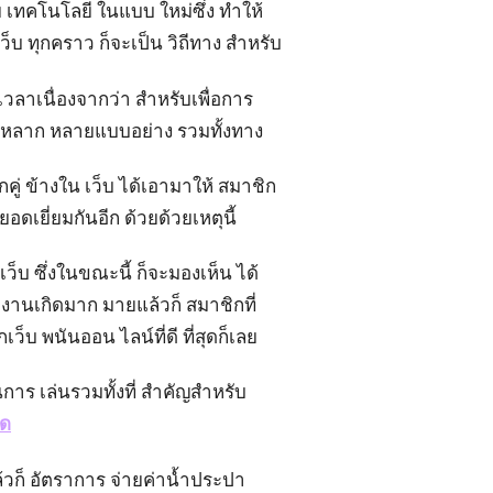
ย เทคโนโลยี ในแบบ ใหม่ซึ่ง ทำให้
ว็บ ทุกคราว ก็จะเป็น วิถีทาง สำหรับ
วลาเนื่องจากว่า สำหรับเพื่อการ
พันหลาก หลายแบบอย่าง รวมทั้งทาง
ุกคู่ ข้างใน เว็บ ได้เอามาให้ สมาชิก
งยอดเยี่ยมกันอีก ด้วยด้วยเหตุนี้
ว็บ ซึ่งในขณะนี้ ก็จะมองเห็น ได้
้ งานเกิดมาก มายแล้วก็ สมาชิกที่
ว็บ พนันออน ไลน์ที่ดี ที่สุดก็เลย
ร เล่นรวมทั้งที่ สำคัญสำหรับ
ุด
ก็ อัตราการ จ่ายค่าน้ำประปา