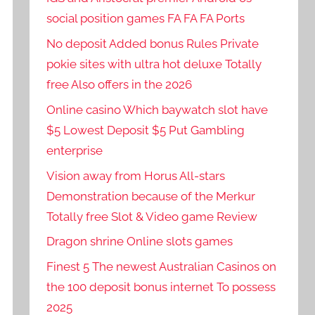
social position games FA FA FA Ports
No deposit Added bonus Rules Private
pokie sites with ultra hot deluxe Totally
free Also offers in the 2026
Online casino Which baywatch slot have
$5 Lowest Deposit $5 Put Gambling
enterprise
Vision away from Horus All-stars
Demonstration because of the Merkur
Totally free Slot & Video game Review
Dragon shrine Online slots games
Finest 5 The newest Australian Casinos on
the 100 deposit bonus internet To possess
2025