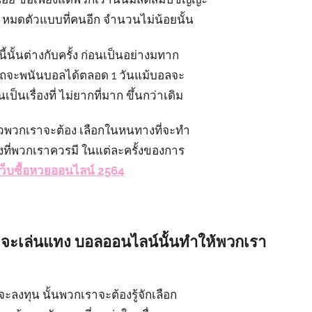
 หมดตัวแบบที่คนอีก จำนวนไม่น้อยนั้น
นั้นต่างกับครั้ง ก่อนเป็นอย่างมทาก
รถจะพนันบอลได้ตลอด 1 วันแม้บอลจะ
็นเรื่องที่ ไม่ยากที่มาก ขึ้นกว่าเดิม
าวพวกเราจะต้อง เลือกในหนทางที่จะทำ
ี่ยงที่พวกเราควรมี ในแต่ละครั้งของการ
เว็บซื้อหวยออนไลน์ 2564
จะเล่นแทง บอลออนไลน์นั้นทำให้พวกเรา
่จะลงทุน นั้นพวกเราจะต้องรู้จักเลือก