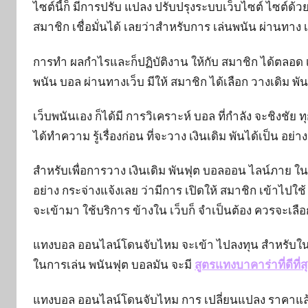
ไซต์นี้ก็ มีการปรับ แปลง ปรับปรุงระบบเว็บไซต์ ไซต์ด้ว
สมาชิก เชื่อมั่นได้ เลยว่าสำหรับการ เล่นพนัน ผ่านทาง เ
การทำ ผลกำไรและก็ปฏิบัติงาน ให้กับ สมาชิก ได้ตลอด เ
พนัน บอล ผ่านทางเว็บ มีให้ สมาชิก ได้เลือก วางเดิม 
เว็บพนันเอง ก็ได้มี การวิเคราะห์ บอล ที่กำลัง จะชิงชัย ท
ได้ทำความ รู้เรื่องก่อน ที่จะวาง เงินเดิม พันได้เป็น อย่า
สำหรับเพื่อการวาง เงินเดิม พันฟุต บอลออน ไลน์ภาย ในเ
อย่าง กระจ่างแจ้งเลย ว่ามีการ เปิดให้ สมาชิก เข้าไปใช
จะเข้ามา ใช้บริการ ข้างใน เว็บก็ จำเป็นต้อง ควรจะเลือกเ
แทงบอล ออนไลน์โดนจับไหม จะเข้า ไปลงทุน สำหรับในกา
ในการเล่น พนันฟุต บอลมัน จะมี
สูตรแทงบาคาร่าที่ดีที่ส
แทงบอล ออนไลน์โดนจับไหม การ เปลี่ยนแปลง ราคาแล้ว