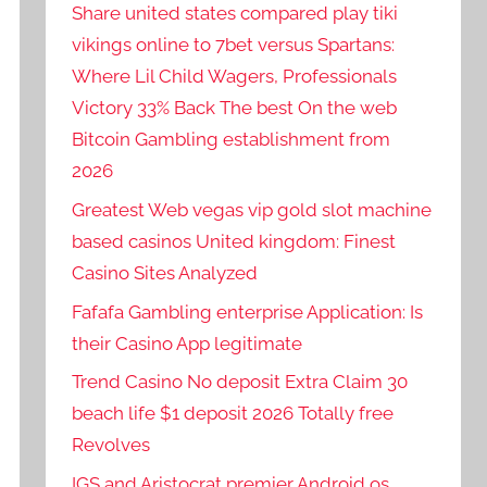
Share united states compared play tiki
vikings online to 7bet versus Spartans:
Where Lil Child Wagers, Professionals
Victory 33% Back The best On the web
Bitcoin Gambling establishment from
2026
Greatest Web vegas vip gold slot machine
based casinos United kingdom: Finest
Casino Sites Analyzed
Fafafa Gambling enterprise Application: Is
their Casino App legitimate
Trend Casino No deposit Extra Claim 30
beach life $1 deposit 2026 Totally free
Revolves
IGS and Aristocrat premier Android os