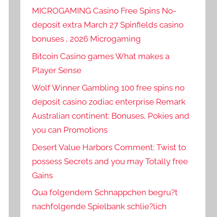
MICROGAMING Casino Free Spins No-
deposit extra March 27 Spinfields casino
bonuses , 2026 Microgaming
Bitcoin Casino games What makes a
Player Sense
Wolf Winner Gambling 100 free spins no
deposit casino zodiac enterprise Remark
Australian continent: Bonuses, Pokies and
you can Promotions
Desert Value Harbors Comment: Twist to
possess Secrets and you may Totally free
Gains
Qua folgendem Schnappchen begru?t
nachfolgende Spielbank schlie?lich