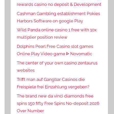
rewards casino no deposit & Development
Cashman Gambling establishment Pokies
Harbors Software on google Play
Wild Panda online casino 1 free with 10x
multiplier position review
Dolphins Pearl Free Casino slot games
Online Play Video game ᐈ Novomatic
The center of your own casino zentaurus
websites
Trifft man auf Gangbar Casinos die
Freispiele frei Einzahlung vergeben?
The brand new da vinci diamonds free
spins 150 fifty Free Spins No-deposit 2026
Over Number