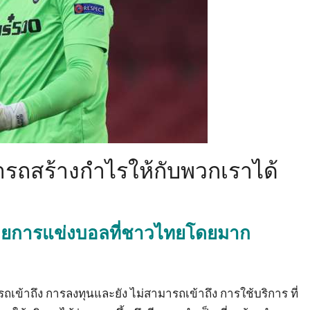
รถสร้างกำไรให้กับพวกเราได้
รายการแข่งบอลที่ชาวไทยโดยมาก
รถเข้าถึง การลงทุนและยัง ไม่สามารถเข้าถึง การใช้บริการ ที่