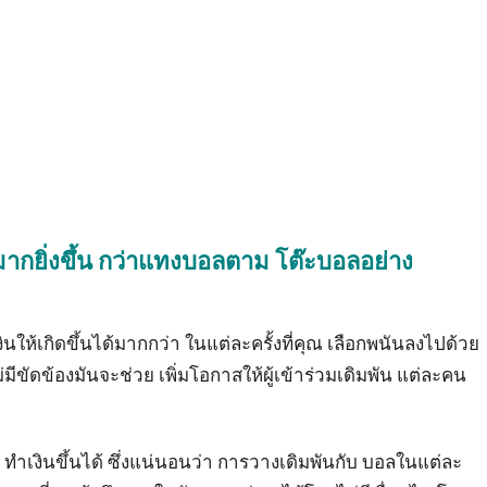
นมากยิ่งขึ้น กว่าแทงบอลตาม โต๊ะบอลอย่าง
นให้เกิดขึ้นได้มากกว่า ในแต่ละครั้งที่คุณ เลือกพนันลงไปด้วย
ีขัดข้องมันจะช่วย เพิ่มโอกาสให้ผู้เข้าร่วมเดิมพัน แต่ละคน
 ทำเงินขึ้นได้ ซึ่งแน่นอนว่า การวางเดิมพันกับ บอลในแต่ละ