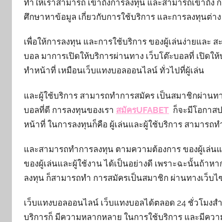
ทำให้เราสามารถ เข้าถึงการลงทุน และสามารถเข้าถึง การ
ศึกษาหาข้อมูล เกี่ยวกับการใช้บริการ และการลงทุนต่าง
เพื่อให้การลงทุน และการใช้บริการ ของผู้เล่นง่ายและ 
บอล มาการเปิดให้บริการผ่านทาง เว็บโต๊ะบอลที่ เปิดให้บร
ทำหน้าที่ เหมือนเว็บแทงบอลออนไลน์ ทั่วไปที่ผู้เล่น
และผู้ใช้บริการ สามารถทำการสมัคร เป็นสมาชิกผ่านทางเ
บอลที่ดี การลงทุนของเรา
สมัครUFABET
ก็จะมีโอกาสป
หน้าที่ ในการลงทุนก็คือ ผู้เล่นและผู้ใช้บริการ สามารถ
และสามารถทำการลงทุน ตามความต้องการ ของผู้เล่นและผู
ของผู้เล่นและผู้ใช้งาน ได้เป็นอย่างดี เพราะฉะนั้นถ
ลงทุน ก็สามารถทำ การสมัครเป็นสมาชิก ผ่านทางเว็บไซ
เว็บแทงบอลออนไลน์ เว็บแทงบอลได้ตลอด 24 ชั่วโมง
สำ
บริการก็ มีความหลากหลาย ในการใช้บริการ และมีควา