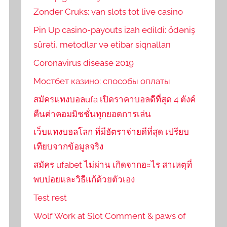
Zonder Cruks: van slots tot live casino
Pin Up casino-payouts izah edildi: ödəniş
sürəti, metodlar və etibar siqnalları
Coronavirus disease 2019
Мостбет казино: способы оплаты
สมัครแทงบอลufa เปิดราคาบอลดีที่สุด 4 ตังค์
คืนค่าคอมมิชชั่นทุกยอดการเล่น
เว็บแทงบอลโลก ที่มีอัตราจ่ายดีที่สุด เปรียบ
เทียบจากข้อมูลจริง
สมัคร ufabet ไม่ผ่าน เกิดจากอะไร สาเหตุที่
พบบ่อยและวิธีแก้ด้วยตัวเอง
Test rest
Wolf Work at Slot Comment & paws of