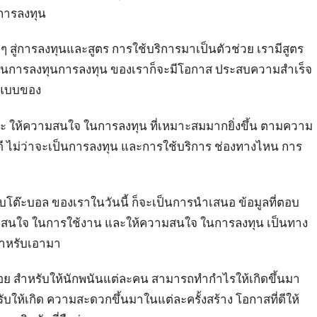
การลงทุน
ๆ สู่การลงทุนและสูตร การใช้บริการมาเป็นตัวช่วย เรามีสูตร
ย ในการลงทุนการลงทุน ของเราก็จะมีโอกาส ประสบความสำเร็จ
ปแบบของ
ะ ให้ความสนใจ ในการลงทุน ที่เหมาะสมมากยิ่งขึ้น ตามความ
่ดี ไม่ว่าจะเป็นการลงทุน และการใช้บริการ ช่องทางไหน การ
็บโต๊ะบอล ของเราในวันนี้ ก็จะเป็นการนำเสนอ ข้อมูลที่ตอบ
้ความสนใจ ในการใช้งาน และให้ความสนใจ ในการลงทุน
เป็นทาง
สำหรับเอามา
่น้อย สำหรับให้นักพนันแต่ละคน สามารถทำกำไรให้เกิดขึ้นมา
รับให้เกิด ความสะดวกขึ้นมาในแต่ละครั้ง
สร้าง โอกาสที่ดีให้