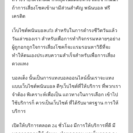
ถ้าการเสี่ยงโชคเข้ามามีส่วนสำคัญ พนันบอล ฟรี
เครดิต
เว็บไซต์พนันบอลufa สำหรับในการดำรงชีวิตวันแล้ว
วันเล่าของเรา สำหรับเพื่อการทำกิจกรรมหลายๆอย่าง
ผู้ถูกอกถูกใจการเสี่ยงโชคก็จะแรมรอนหาวิธีที่จะ
ทำให้ตนเองประสบความสำเร็จสำหรับเพื่อการเสี่ยง
ดวงแทง
บอลเต็ง นั้นเป็นการแทงบอลออนไลน์นั้นเราจะแทง
แบบเว็บไซต์พนันบอล ดีๆเว็บไซต์ที่ให้บริการ ที่พวกเรา
จำต้อง พิเคราะห์เพื่อเป็น แถวทางในการเลือก เข้าไป
ใช้บริการก็ ควรเป็นเว็บไซต์ ที่ได้รับมาตรฐาน การให้
บริการ
เปิดให้บริการตลอด 24 ชั่วโมง มีการให้บริการที่ดี มี