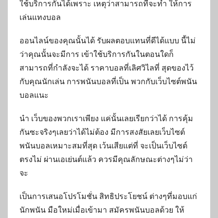
ใช้บริการกันได้เพราะ เหตุว่าสามารถที่จะทำ ให้การ
เล่นแทงบอล
ออนไลน์ของคุณนั้นได้ รับผลตอบแทนที่ดีได้แบบ นี้ไม่
ว่าคุณนั้นจะมีการ เข้าใช้บริการกันในตอนใดก็
สามารถที่กำลังจะได้ ราคาบอลที่เลิศวิไลที่ สุดของไว้
กับคุณนักเล่น การพนันบอลที่เป็น พวกกับเว็บไซต์พนัน
บอลแนะ
นํา เว็บของพวกเราเพียง แค่นั้นเลยเรียกว่าได้ การคุ้ม
กันซะจริงๆเลยว่าได้ไม่ต้อง มีการสงสัยเลยเว็บไซต์
พนันบอลเหมาะสมที่สุด เว้นเสียแต่ที่ จะเป็นเว็บไซต์
ตรงไม่ ผ่านเอเย่นต์แล้ว ควรมีคุณลักษณะต่างๆไม่ว่า
จะ
เป็นการเสนอโปรโมชั่น สิทธิประโยชน์ ต่างๆที่มอบแก่
นักพนัน มือใหม่เมื่อเข้ามา สมัครพนันบอลด้วย ให้