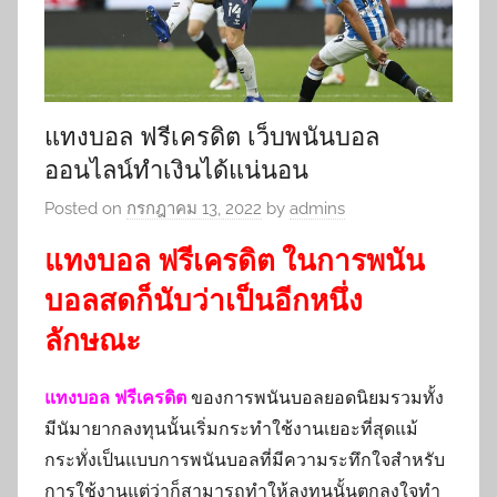
แทงบอล ฟรีเครดิต เว็บพนันบอล
ออนไลน์ทำเงินได้แน่นอน
Posted on
กรกฎาคม 13, 2022
by
admins
แทงบอล ฟรีเครดิต ในการพนัน
บอลสดก็นับว่าเป็นอีกหนึ่ง
ลักษณะ
แทงบอล ฟรีเครดิต
ของการพนันบอลยอดนิยมรวมทั้ง
มีนัมายากลงทุนนั้นเริ่มกระทำใช้งานเยอะที่สุดแม้
กระทั่งเป็นแบบการพนันบอลที่มีความระทึกใจสำหรับ
การใช้งานแต่ว่าก็สามารถทำให้ลงทุนนั้นตกลงใจทำ