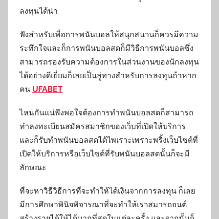
ลงทุนได้น่า
ฟังสำหรับเพื่อการพนันบอลให้สนุกสนานก็ควรมีความ
ระทึกใจและก็การพนันบอลสดก็มีวิธีการพนันบอลซึ่ง
สามารถรองรับความต้องการในส่วนงานของนักลงทุน
ได้อย่างดีเยี่ยมก็เลยเป็นลู่ทางสำหรับการลงทุนถ้าหาก
คน
UFABET
ไหนกันแน่พึงพอใจต้องการทำพนันบอลสดก็สามารถ
ทำลงทะเบียนสมัครสมาชิกของเว็บที่เปิดให้บริการ
และก็รับทำพนันบอลสดได้ไพเราะเพราะพริ้งเว็บไซต์ที่
เปิดให้บริการหรือเว็บไซต์ที่รับพนันบอลสดนั้นก็จะมี
ลักษณะ
ที่จะหาวิธีวิธีการที่จะทำให้ได้เงินจากการลงทุน ก็เลย
มีการศึกษาพินิจพิจารณาที่จะทำให้เราสมารถยนต์
สร้างรายได้ให้ได้มากที่สุดในแต่ละครั้ง และจากนั้นก็