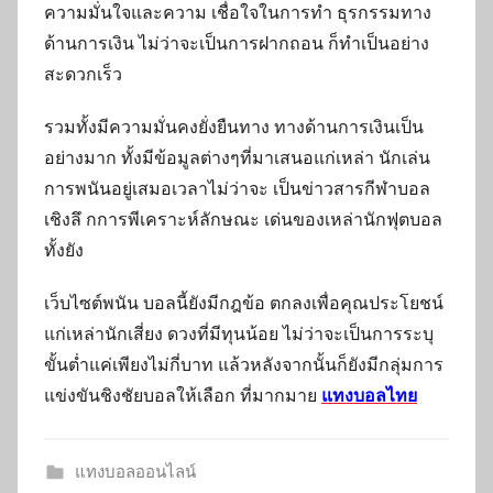
ความมั่นใจและความ เชื่อใจในการทำ ธุรกรรมทาง
ด้านการเงิน ไม่ว่าจะเป็นการฝากถอน ก็ทำเป็นอย่าง
สะดวกเร็ว
รวมทั้งมีความมั่นคงยั่งยืนทาง ทางด้านการเงินเป็น
อย่างมาก ทั้งมีข้อมูลต่างๆที่มาเสนอแก่เหล่า นักเล่น
การพนันอยู่เสมอเวลาไม่ว่าจะ เป็นข่าวสารกีฬาบอล
เชิงลึ กการพีเคราะห์ลักษณะ เด่นของเหล่านักฟุตบอล
ทั้งยัง
เว็บไซต์พนัน บอลนี้ยังมีกฎข้อ ตกลงเพื่อคุณประโยชน์
แก่เหล่านักเสี่ยง ดวงที่มีทุนน้อย ไม่ว่าจะเป็นการระบุ
ขั้นต่ำแค่เพียงไม่กี่บาท แล้วหลังจากนั้นก็ยังมีกลุ่มการ
แข่งขันชิงชัยบอลให้เลือก ที่มากมาย
แทงบอลไทย
แทงบอลออนไลน์