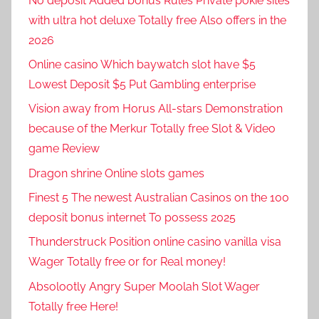
No deposit Added bonus Rules Private pokie sites
with ultra hot deluxe Totally free Also offers in the
2026
Online casino Which baywatch slot have $5
Lowest Deposit $5 Put Gambling enterprise
Vision away from Horus All-stars Demonstration
because of the Merkur Totally free Slot & Video
game Review
Dragon shrine Online slots games
Finest 5 The newest Australian Casinos on the 100
deposit bonus internet To possess 2025
Thunderstruck Position online casino vanilla visa
Wager Totally free or for Real money!
Absolootly Angry Super Moolah Slot Wager
Totally free Here!