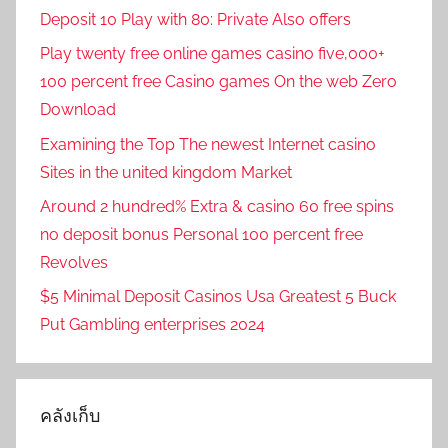
Deposit 10 Play with 80: Private Also offers
Play twenty free online games casino five,000+
100 percent free Casino games On the web Zero
Download
Examining the Top The newest Internet casino
Sites in the united kingdom Market
Around 2 hundred% Extra & casino 60 free spins
no deposit bonus Personal 100 percent free
Revolves
$5 Minimal Deposit Casinos Usa Greatest 5 Buck
Put Gambling enterprises 2024
คลังเก็บ