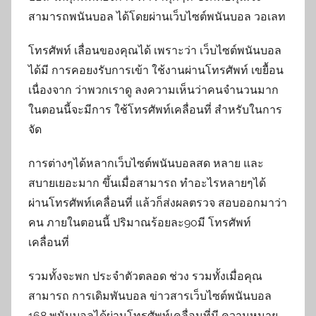
สามารถพนันบอล ได้โดยผ่านเว็บไซต์พนันบอล วอเลท
โทรศัพท์ เลื่อนของคุณได้ เพราะว่า เว็บไซต์พนันบอล
ได้มี การคอยงรับการเข้า ใช้งานผ่านโทรศัพท์ เขยื้อน
เนื่องจาก ว่าพวกเราดู ลงความเห็นว่าคนจำนวนมาก
ในตอนนี้จะมีการ ใช้โทรศัพท์เคลื่อนที่ สำหรับในการ
จัด
การต่างๆได้หลากเว็บไซต์พนันบอลสด หลาย และ
สบายเยอะมาก ขึ้นเมื่อสามารถ ทำอะไรหลายๆได้
ผ่านโทรศัพท์เคลื่อนที่ แล้วก็ส่งผลตรวจ สอบออกมาว่า
คน ภายในตอนนี้ ปริมาณร้อยละ90มี โทรศัพท์
เคลื่อนที่
รวมทั้งจะพก ประจำตัวตลอด ช่วง รวมทั้งเมื่อคุณ
สามารถ การเดิมพันบอล ข่าวสารเว็บไซต์พนันบอล
168 พนันบอลได้ผ่านโทรศัพท์เคลื่อนที่มี ความหมาย