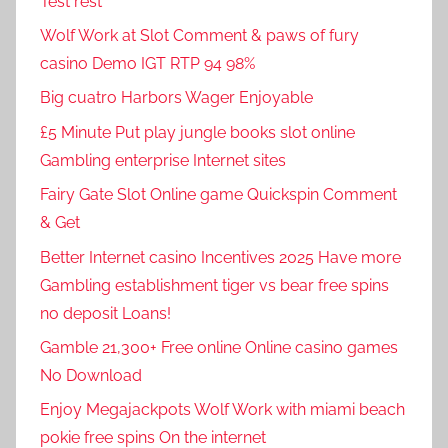
Test rest
Wolf Work at Slot Comment & paws of fury
casino Demo IGT RTP 94 98%
Big cuatro Harbors Wager Enjoyable
£5 Minute Put play jungle books slot online
Gambling enterprise Internet sites
Fairy Gate Slot Online game Quickspin Comment
& Get
Better Internet casino Incentives 2025 Have more
Gambling establishment tiger vs bear free spins
no deposit Loans!
Gamble 21,300+ Free online Online casino games
No Download
Enjoy Megajackpots Wolf Work with miami beach
pokie free spins On the internet