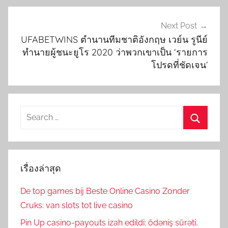
Next Post
UFABETWINS ตำนานทีมชาติอังกฤษ เวย์น รูนีย์
ทำนายผู้ชนะยูโร 2020 ว่าพวกเขาเป็น ‘รายการ
โปรดที่ชัดเจน’
Search
for:
Search
เรื่องล่าสุด
De top games bij Beste Online Casino Zonder
Cruks: van slots tot live casino
Pin Up casino-payouts izah edildi: ödəniş sürəti,