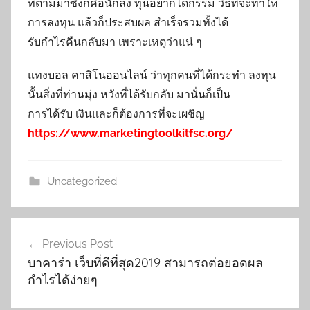
ที่ตามมาซึ่งก็คือนักลง ทุนอยากได้กรรม วิธีที่จะทำให้
การลงทุน แล้วก็ประสบผล สำเร็จรวมทั้งได้
รับกำไรคืนกลับมา เพราะเหตุว่าแน่ ๆ
แทงบอล คาสิโนออนไลน์ ว่าทุกคนที่ได้กระทำ ลงทุน
นั้นสิ่งที่ท่านมุ่ง หวังที่ได้รับกลับ มานั่นก็เป็น
การได้รับ เงินและก็ต้องการที่จะเผชิญ
https://www.marketingtoolkitfsc.org/
Uncategorized
เมนู
Previous Post
นำทาง
บาคาร่า เว็บที่ดีที่สุด2019 สามารถต่อยอดผล
เรื่อง
กำไรได้ง่ายๆ