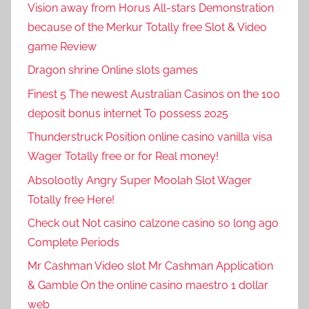
Vision away from Horus All-stars Demonstration
because of the Merkur Totally free Slot & Video
game Review
Dragon shrine Online slots games
Finest 5 The newest Australian Casinos on the 100
deposit bonus internet To possess 2025
Thunderstruck Position online casino vanilla visa
Wager Totally free or for Real money!
Absolootly Angry Super Moolah Slot Wager
Totally free Here!
Check out Not casino calzone casino so long ago
Complete Periods
Mr Cashman Video slot Mr Cashman Application
& Gamble On the online casino maestro 1 dollar
web