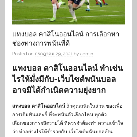
แทงบอล คาสิโนออนไลน์ การเลือกหา
ช่องทางการพนันที่ดี
Posted on
กรกฎาคม 29, 2021
by
admin
แทงบอล คาสิโนออนไลน์ ทำเช่น
ไรให้มั่งมีกับ-เว็บไซต์พนันบอล
อาจมิได้กำเนิดความยุ่งยาก
แทงบอล คาสิโนออนไลน์
ถ้าคุณถนัดในส่วน ของเพื่อ
การเดิมพันและก็ ที่จะพนันตัวเลือกไหน ทุกตัว
เลือกของการผลิตรายได้ ที่ควรจำต้องทำ ความเข้าใจ
ว่า ทำอย่างไรให้ร่ำรวยกับ-เว็บไซต์พนันบอลเป็น