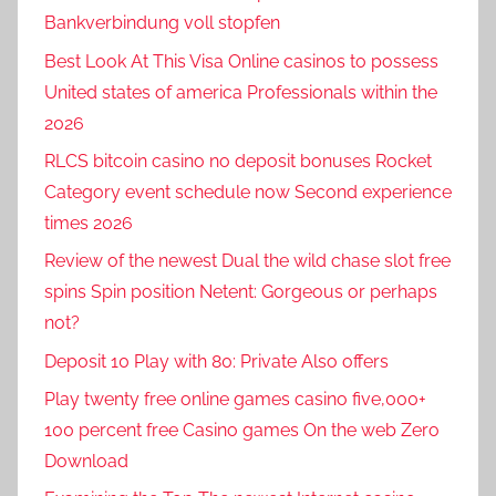
Bankverbindung voll stopfen
Best Look At This Visa Online casinos to possess
United states of america Professionals within the
2026
RLCS bitcoin casino no deposit bonuses Rocket
Category event schedule now Second experience
times 2026
Review of the newest Dual the wild chase slot free
spins Spin position Netent: Gorgeous or perhaps
not?
Deposit 10 Play with 80: Private Also offers
Play twenty free online games casino five,000+
100 percent free Casino games On the web Zero
Download