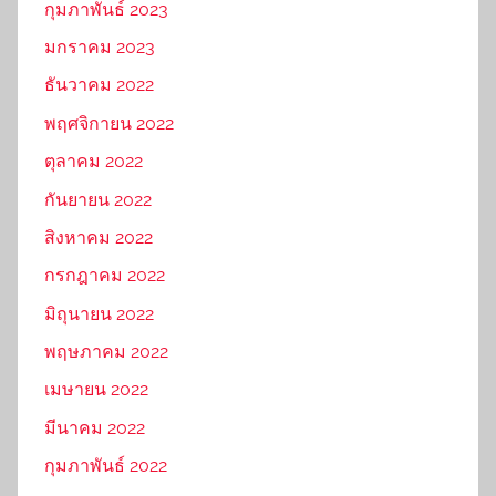
กุมภาพันธ์ 2023
มกราคม 2023
ธันวาคม 2022
พฤศจิกายน 2022
ตุลาคม 2022
กันยายน 2022
สิงหาคม 2022
กรกฎาคม 2022
มิถุนายน 2022
พฤษภาคม 2022
เมษายน 2022
มีนาคม 2022
กุมภาพันธ์ 2022