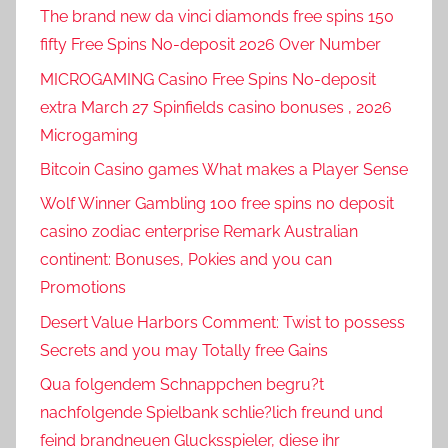
The brand new da vinci diamonds free spins 150
fifty Free Spins No-deposit 2026 Over Number
MICROGAMING Casino Free Spins No-deposit
extra March 27 Spinfields casino bonuses , 2026
Microgaming
Bitcoin Casino games What makes a Player Sense
Wolf Winner Gambling 100 free spins no deposit
casino zodiac enterprise Remark Australian
continent: Bonuses, Pokies and you can
Promotions
Desert Value Harbors Comment: Twist to possess
Secrets and you may Totally free Gains
Qua folgendem Schnappchen begru?t
nachfolgende Spielbank schlie?lich freund und
feind brandneuen Glucksspieler, diese ihr