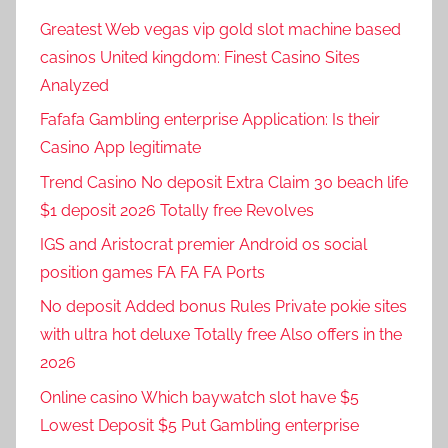
Greatest Web vegas vip gold slot machine based
casinos United kingdom: Finest Casino Sites
Analyzed
Fafafa Gambling enterprise Application: Is their
Casino App legitimate
Trend Casino No deposit Extra Claim 30 beach life
$1 deposit 2026 Totally free Revolves
IGS and Aristocrat premier Android os social
position games FA FA FA Ports
No deposit Added bonus Rules Private pokie sites
with ultra hot deluxe Totally free Also offers in the
2026
Online casino Which baywatch slot have $5
Lowest Deposit $5 Put Gambling enterprise