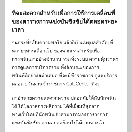
ที่จะสะดวกสำหรับเพื่อการใช้การเคลื่อนที่
ของตารางการแข่งขันชิงชัยได้ตลอดระยะ
เวลา
จนกระทั่งเป็นความพอใจ แล้วก็เป็นเหตุผลสำคัญ ที่
หลายๆท่านเลือกเว็บ ของพวกเราสำหรับเพื่อ
การพนันมาอย่างช้านาน รวมทั้งระบบ ความคุ้มราคา
การดูแลการบริการรวม ทั้งลักษณะของการ
พนันที่ดีอย่างสม่ำเสมอ ที่จะมีข้าราชการ ดูแลบริการ
ตลอด 1 วันผ่านข้าราชการ Call Center ที่จะ
มาอำนวยความสะดวกความ ปลอดภัยให้กับนักพนัน
ได้ ได้โอกาสการผลิตราย ได้ที่เยี่ยมที่สุดจาก
ทางเว็บโดยที่นักพนัน ยังสามารถมองตารางการ
แข่งขันชิงชัยของ ผลบอลย้อนไปได้จากทางเว็บ