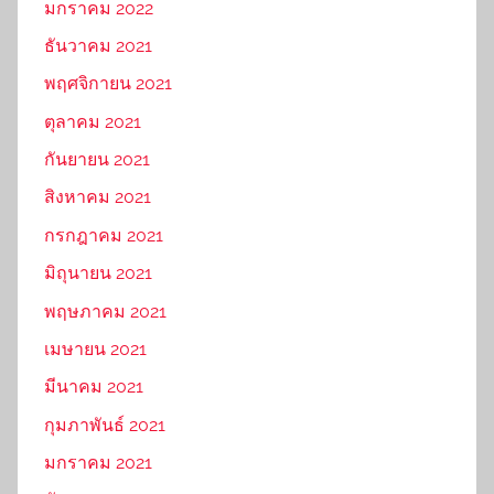
มกราคม 2022
ธันวาคม 2021
พฤศจิกายน 2021
ตุลาคม 2021
กันยายน 2021
สิงหาคม 2021
กรกฎาคม 2021
มิถุนายน 2021
พฤษภาคม 2021
เมษายน 2021
มีนาคม 2021
กุมภาพันธ์ 2021
มกราคม 2021