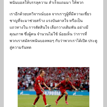
พนันบอลให้บรรลุความ สำเร็จแถมมา ให้พวก
เราอีกด้วยบทวิจารณ์บอล จากเรารูผู้ที่มีความเชี่ยว
ชาญที่จะมาช่วยสร้าง แรงบันดาลใจ หรือเป็น
แถวทางใน การตัดสินใจ เลือกวางเดิมพัน อย่างมี
คุณภาพ ซึ่งผู้คน จำนวนไม่ใช้ น้อยเห็น ว่าการที่
พวกเราสมัครพนันบอลพอๆ กับว่าพวกเราได้เปิด ประตู
สู่ความรันทด