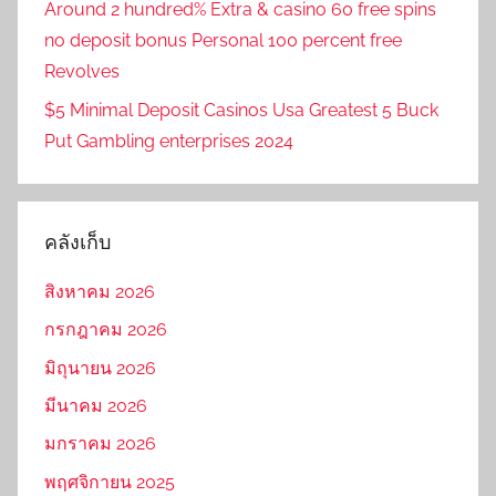
Around 2 hundred% Extra & casino 60 free spins
no deposit bonus Personal 100 percent free
Revolves
$5 Minimal Deposit Casinos Usa Greatest 5 Buck
Put Gambling enterprises 2024
คลังเก็บ
สิงหาคม 2026
กรกฎาคม 2026
มิถุนายน 2026
มีนาคม 2026
มกราคม 2026
พฤศจิกายน 2025