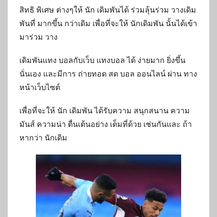
สิทธิ พิเศษ ต่างๆให้ นัก เดิมพันได้ ร่วมลุ้นร่วม วางเดิม
พันที่ มากขึ้น กว่าเดิม เพื่อที่จะให้ นักเดิมพัน นั้นได้เข้า
มาร่วม วาง
เดิมพันแทง บอลกับเว็บ แทงบอล ได้ ง่ายมาก ยิ่งขึ้น
นั่นเอง และมีการ ถ่ายทอด สด บอล ออนไลน์ ผ่าน ทาง
หน้าเว็บไซต์
เพื่อที่จะให้ นัก เดิมพัน ได้รับความ สนุกสนาน ความ
มันส์ ความน่า ตื่นเต้นอย่าง เต็มที่ด้วย เช่นกันและ ถ้า
หากว่า นักเดิม