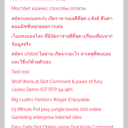
Мостбет казино: способы оплаты
สมัครแทงบอลufa เปิดราคาบอลดีที่สุด 4 ตังค์ คืนค่า
คอมมิชชั่นทุกยอดการเล่น
เว็บแทงบอลโลก ที่มีอัตราจ่ายดีที่สุด เปรียบเทียบจาก
ข้อมูลจริง
สมัคร ufabet ไม่ผ่าน เกิดจากอะไร สาเหตุที่พบบ่อย
และวิธีแก้ด้วยตัวเอง
Test rest
Wolf Work at Slot Comment & paws of fury
casino Demo IGT RTP 94 98%
Big cuatro Harbors Wager Enjoyable
£5 Minute Put play jungle books slot online
Gambling enterprise Internet sites
Fairy Gate Slot Online game Quickspin Comment