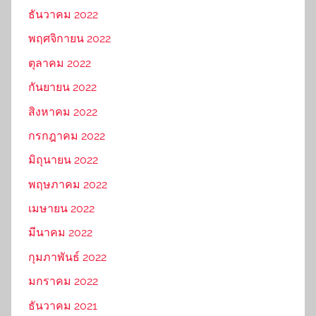
ธันวาคม 2022
พฤศจิกายน 2022
ตุลาคม 2022
กันยายน 2022
สิงหาคม 2022
กรกฎาคม 2022
มิถุนายน 2022
พฤษภาคม 2022
เมษายน 2022
มีนาคม 2022
กุมภาพันธ์ 2022
มกราคม 2022
ธันวาคม 2021