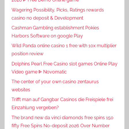
Wagering Possibility, Picks, Ratings rewards
casino no deposit & Development
Cashman Gambling establishment Pokies
Harbors Software on google Play
Wild Panda online casino 1 free with 10x multiplier
position review
Dolphins Pearl Free Casino slot games Online Play
Video game ᐈ Novomatic
The center of your own casino zentaurus
websites
Trifft man auf Gangbar Casinos die Freispiele frei
Einzahlung vergeben?
The brand new da vinci diamonds free spins 150
fifty Free Spins No-deposit 2026 Over Number