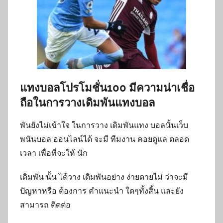
แทงบอลโปรโมชั่น100 มีความน่าเชื่อ
ถือในการวางเดิมพันแทงบอล
พันยังไม่เข้าใจ ในการวาง เดิมพันแทง บอลนั้นเว็บ
พนันบอล ออนไลน์ได้ จะมี ทีมงาน คอยดูแล ตลอด
เวลา เพื่อที่จะให้ นัก
เดิมพัน นั้น ได้วาง เดิมพันอย่าง ง่ายดายไม่ ว่าจะมี
ปัญหาหรือ ต้องการ คำแนะนำ ใดๆทั้งสิ้น และยัง
สามารถ ติดต่อ