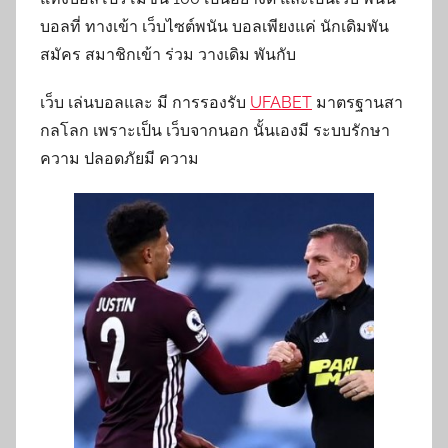
บอลที่ ทางเข้า เว็บไซต์พนัน บอลเพียงแค่ นักเดิมพัน
สมัคร สมาชิกเข้า ร่วม วางเดิม พันกับ
เว็บ เล่นบอลและ มี การรองรับ
UFABET
มาตรฐานสา
กลโลก เพราะเป็น เว็บจากนอก นั้นเองมี ระบบรักษา
ความ ปลอดภัยมี ความ