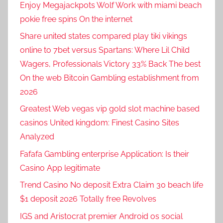
Enjoy Megajackpots Wolf Work with miami beach
pokie free spins On the internet
Share united states compared play tiki vikings
online to 7bet versus Spartans: Where Lil Child
Wagers, Professionals Victory 33% Back The best
On the web Bitcoin Gambling establishment from
2026
Greatest Web vegas vip gold slot machine based
casinos United kingdom: Finest Casino Sites
Analyzed
Fafafa Gambling enterprise Application: Is their
Casino App legitimate
Trend Casino No deposit Extra Claim 30 beach life
$1 deposit 2026 Totally free Revolves
IGS and Aristocrat premier Android os social