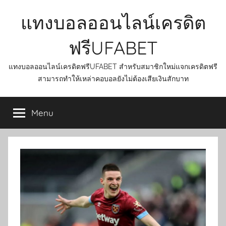
Skip
แทงบอลออนไลน์เครดิต
to
content
ฟรีUFABET
แทงบอลออนไลน์เครดิตฟรีUFABET สำหรับสมาชิกใหม่แจกเครดิตฟรี
สามารถทำให้เหล่าคอบอลยังไม่ต้องเสียเงินสักบาท
Menu