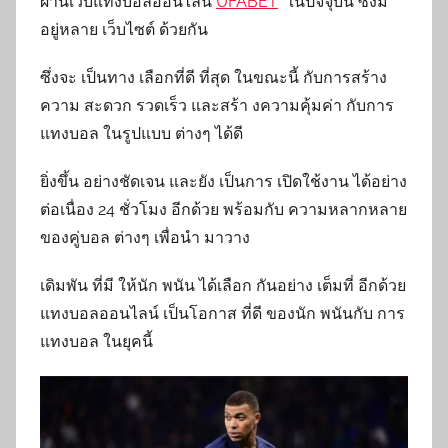
ผ่านเว็บแทงบอลออนไลน์
UFABET
ในปัจจุบัน ซึ่งมี
อยู่หลาย เว็บไซต์ ด้วยกัน
ซึ่งจะ เป็นทาง เลือกที่ดี ที่สุด ในขณะนี้ กับการสร้าง
ความ สะดวก รวดเร็ว และสร้า งความคุ้มค่า กับการ
แทงบอล ในรูปแบบ ต่างๆ ได้ดี
ยิ่งขึ้น อย่างชัดเจน และยัง เป็นการ เปิดใช้งาน ได้อย่าง
ต่อเนื่อง 24 ชั่วโมง อีกด้วย พร้อมกับ ความหลากหลาย
ของคู่บอล ต่างๆ เพื่อนำ มาวาง
เดิมพัน ที่มี ให้นัก พนัน ได้เลือก กันอย่าง เต็มที่ อีกด้วย
แทงบอลออนไลน์ เป็นโอกาส ที่ดี ของนัก พนันกับ การ
แทงบอล ในยุคนี้