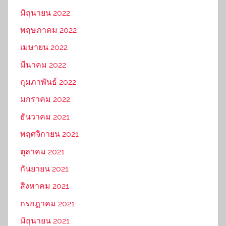
มิถุนายน 2022
พฤษภาคม 2022
เมษายน 2022
มีนาคม 2022
กุมภาพันธ์ 2022
มกราคม 2022
ธันวาคม 2021
พฤศจิกายน 2021
ตุลาคม 2021
กันยายน 2021
สิงหาคม 2021
กรกฎาคม 2021
มิถุนายน 2021