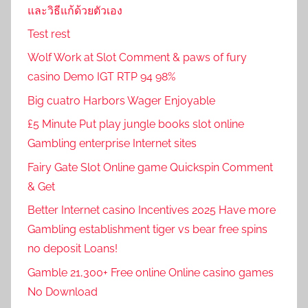
และวิธีแก้ด้วยตัวเอง
Test rest
Wolf Work at Slot Comment & paws of fury
casino Demo IGT RTP 94 98%
Big cuatro Harbors Wager Enjoyable
£5 Minute Put play jungle books slot online
Gambling enterprise Internet sites
Fairy Gate Slot Online game Quickspin Comment
& Get
Better Internet casino Incentives 2025 Have more
Gambling establishment tiger vs bear free spins
no deposit Loans!
Gamble 21,300+ Free online Online casino games
No Download