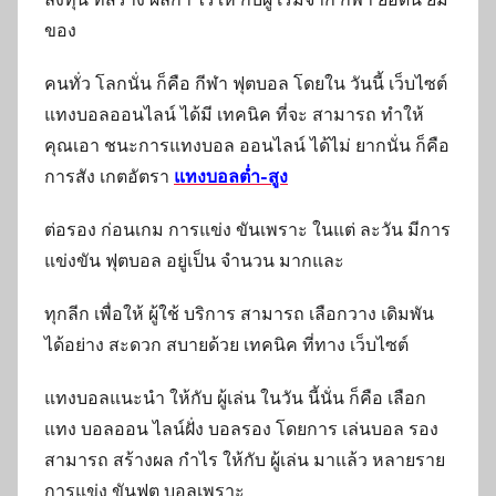
ของ
คนทั่ว โลกนั่น ก็คือ กีฬา ฟุตบอล โดยใน วันนี้ เว็บไซต์
แทงบอลออนไลน์ ได้มี เทคนิค ที่จะ สามารถ ทำให้
คุณเอา ชนะการแทงบอล ออนไลน์ ได้ไม่ ยากนั่น ก็คือ
การสัง เกตอัตรา
แทงบอลต่ำ-สูง
ต่อรอง ก่อนเกม การแข่ง ขันเพราะ ในแต่ ละวัน มีการ
แข่งขัน ฟุตบอล อยู่เป็น จำนวน มากและ
ทุกลีก เพื่อให้ ผู้ใช้ บริการ สามารถ เลือกวาง เดิมพัน
ได้อย่าง สะดวก สบายด้วย เทคนิค ที่ทาง เว็บไซต์
แทงบอลแนะนำ ให้กับ ผู้เล่น ในวัน นี้นั่น ก็คือ เลือก
แทง บอลออน ไลน์ฝั่ง บอลรอง โดยการ เล่นบอล รอง
สามารถ สร้างผล กำไร ให้กับ ผู้เล่น มาแล้ว หลายราย
การแข่ง ขันฟุต บอลเพราะ