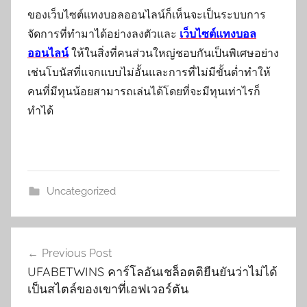
ของเว็บไซต์แทงบอลออนไลน์ก็เห็นจะเป็นระบบการ
จัดการที่ทำมาได้อย่างลงตัวและ
เว็บไซต์แทงบอล
ออนไลน์
ให้ในสิ่งที่คนส่วนใหญ่ชอบกันเป็นพิเศษอย่าง
เช่นโบนัสที่แจกแบบไม่อั้นและการที่ไม่มีขั้นต่ำทำให้
คนที่มีทุนน้อยสามารถเล่นได้โดยที่จะมีทุนเท่าไรก็
ทำได้
Uncategorized
เมนู
Previous Post
นำทาง
UFABETWINS คาร์โลอันเชล็อตติยืนยันว่าไม่ได้
เรื่อง
เป็นสไตล์ของเขาที่เอฟเวอร์ตัน