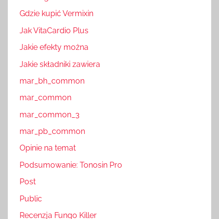
Gdzie kupić Vermixin
Jak VitaCardio Plus
Jakie efekty można
Jakie składniki zawiera
mar_bh_common
mar_common
mar_common_3
mar_pb_common
Opinie na temat
Podsumowanie: Tonosin Pro
Post
Public
Recenzja Fungo Killer