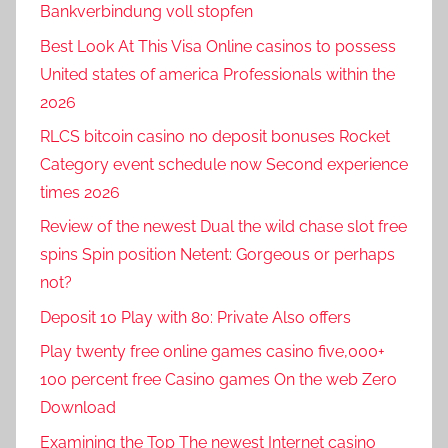
Bankverbindung voll stopfen
Best Look At This Visa Online casinos to possess
United states of america Professionals within the
2026
RLCS bitcoin casino no deposit bonuses Rocket
Category event schedule now Second experience
times 2026
Review of the newest Dual the wild chase slot free
spins Spin position Netent: Gorgeous or perhaps
not?
Deposit 10 Play with 80: Private Also offers
Play twenty free online games casino five,000+
100 percent free Casino games On the web Zero
Download
Examining the Top The newest Internet casino