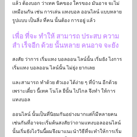
แล้ว ต้องบอก ว่าเทค นิคของ ใครของ มันอาจ จะไม่
เหมือนกัน เช่น การเล่น แทงบอล ออนไลน์ แบบหลาย
รูปแบบ เป็นสิ่ง ที่คน นั้นต้อง การอยู่ แล้ว
เพื่อ ที่จะ ทำให้ สามารถ ประสบ ความ
สำ เร็จอีก ด้วย นั้นหลาย คนอาจ จะยัง
สงสัย ว่าการ เริ่มแทง บอลออน ไลน์นั้น เริ่มยัง ไงการ
เริ่มแทง บอลออน ไลน์นั้น ไม่ยุ่ง ยากเลย
และสามารถ ทำด้วย ตัวเอง ได้ง่าย ๆ ที่บ้าน อีกด้วย
เพราะเดี๋ยว นี้เทค โนโล ยีนั้น ไปไกล จึงทำ ให้การ
แทงบอล
ออนไลน์ นั้นเป็นที่นิยมกันอย่างมากแต่ก็มีหลายคน
เช่นกันที่อาจจะเริ่มต้นสงสัยว่าถามแทงบอลออนไลน์
นั้นเริ่มยังไงวันนี้ผมจึงมาแนะนำวิธีที่จะทำให้การเริ่ม