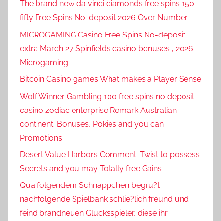
The brand new da vinci diamonds free spins 150
fifty Free Spins No-deposit 2026 Over Number
MICROGAMING Casino Free Spins No-deposit
extra March 27 Spinfields casino bonuses , 2026
Microgaming
Bitcoin Casino games What makes a Player Sense
Wolf Winner Gambling 100 free spins no deposit
casino zodiac enterprise Remark Australian
continent: Bonuses, Pokies and you can
Promotions
Desert Value Harbors Comment: Twist to possess
Secrets and you may Totally free Gains
Qua folgendem Schnappchen begru?t
nachfolgende Spielbank schlie?lich freund und
feind brandneuen Glucksspieler, diese ihr