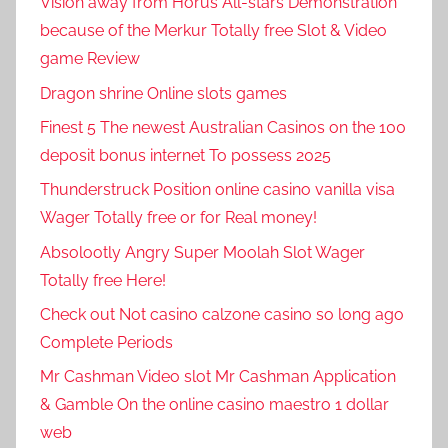
Vision away from Horus All-stars Demonstration
because of the Merkur Totally free Slot & Video
game Review
Dragon shrine Online slots games
Finest 5 The newest Australian Casinos on the 100
deposit bonus internet To possess 2025
Thunderstruck Position online casino vanilla visa
Wager Totally free or for Real money!
Absolootly Angry Super Moolah Slot Wager
Totally free Here!
Check out Not casino calzone casino so long ago
Complete Periods
Mr Cashman Video slot Mr Cashman Application
& Gamble On the online casino maestro 1 dollar
web