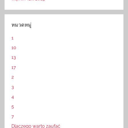
หมวดหมู่
1
10
13
17
2
3
4
5
7
Dlaczego warto zaufać