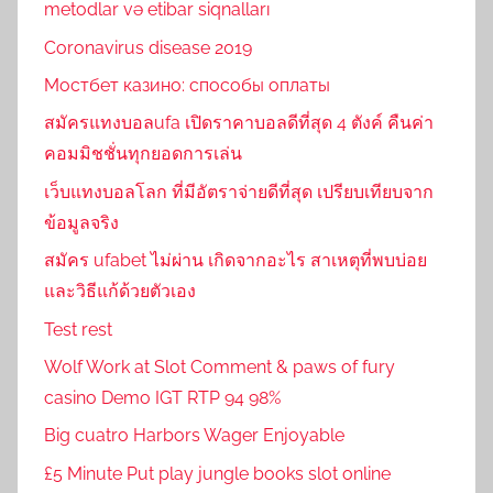
metodlar və etibar siqnalları
Coronavirus disease 2019
Мостбет казино: способы оплаты
สมัครแทงบอลufa เปิดราคาบอลดีที่สุด 4 ตังค์ คืนค่า
คอมมิชชั่นทุกยอดการเล่น
เว็บแทงบอลโลก ที่มีอัตราจ่ายดีที่สุด เปรียบเทียบจาก
ข้อมูลจริง
สมัคร ufabet ไม่ผ่าน เกิดจากอะไร สาเหตุที่พบบ่อย
และวิธีแก้ด้วยตัวเอง
Test rest
Wolf Work at Slot Comment & paws of fury
casino Demo IGT RTP 94 98%
Big cuatro Harbors Wager Enjoyable
£5 Minute Put play jungle books slot online