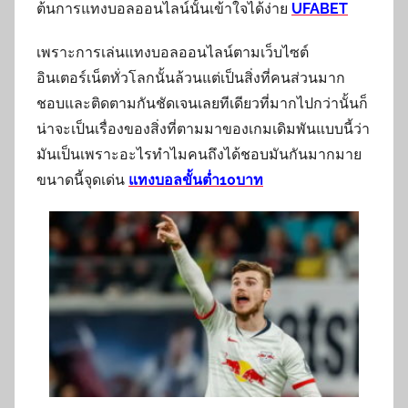
ต้นการแทงบอลออนไลน์นั้นเข้าใจได้ง่าย
UFABET
เพราะการเล่นแทงบอลออนไลน์ตามเว็บไซต์
อินเตอร์เน็ตทั่วโลกนั้นล้วนแต่เป็นสิ่งที่คนส่วนมาก
ชอบและติดตามกันชัดเจนเลยทีเดียวที่มากไปกว่านั้นก็
น่าจะเป็นเรื่องของสิ่งที่ตามมาของเกมเดิมพันแบบนี้ว่า
มันเป็นเพราะอะไรทำไมคนถึงได้ชอบมันกันมากมาย
ขนาดนี้จุดเด่น
แทงบอลขั้นต่ำ10บาท