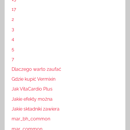
17
2
3
4
5
7
Dlaczego warto zaufać
Gdzie kupić Vermixin
Jak VitaCardio Plus
Jakie efekty można
Jakie składniki zawiera
mar_bh_common
mar_common