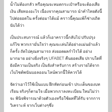
น้ำไม่ต้องกลัว หรือคุณจะหมดกระเป๋าหรือจะต้องเสีย
เงิน เสียทองอะไร เนื่องจากคุณสามารถ นำคำไทยดังนี้
ไปต่อยอดใน ครั้งต่อมาได้แม้ คราวนี้คุณแพ้ก็ช่างเถิด
นับได้ว่า
เป็นประสบการณ์ แล้วก็เอาคราวนี้กลับไป ปรับปรุง
แก้ไข พวกเรามั่นใจว่า คุณจะเล่นได้อย่างแม่นยำแล้ว
ก็ครั้ง ถัดไปคุณสามารถ ส่งยอดผลกำไรได้ อย่าง
มากมาย อย่างยิ่งจริงๆ UFABET คืนยอดเสีย ปราบใดที่
ยังมีความเป็นจริง เป็นจังสำหรับการ สร้างรายได้จาก
เว็บไซต์พนันบอลออน ไลน์พวกนี้ให้ควรได้
จัดว่าเอาไว้ใช้เป็นแบบ ฝึกหัดก่อนเข้า ประเด็นของบท
เรียน จริงๆก็ตามใจ เมื่อพวกเราลงทะเบียน ใหม่ไม่ว่า
จะ พินิจพิจารณาด้วยตัวเองหรือใช้ผลที่ได้รับ จากการ
วิเคราะห์ จากเว็บต่างๆซึ่ง