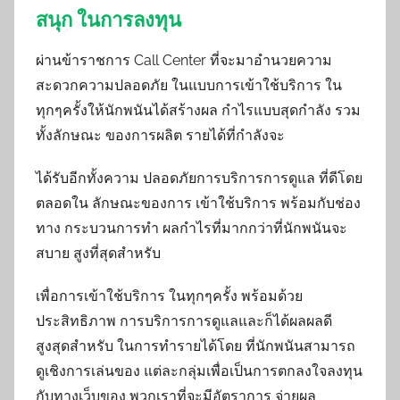
สนุก ในการลงทุน
ผ่านข้าราชการ Call Center ที่จะมาอำนวยความ
สะดวกความปลอดภัย ในแบบการเข้าใช้บริการ ใน
ทุกๆครั้งให้นักพนันได้สร้างผล กำไรแบบสุดกำลัง รวม
ทั้งลักษณะ ของการผลิต รายได้ที่กำลังจะ
ได้รับอีกทั้งความ ปลอดภัยการบริการการดูแล ที่ดีโดย
ตลอดใน ลักษณะของการ เข้าใช้บริการ พร้อมกับช่อง
ทาง กระบวนการทำ ผลกำไรที่มากกว่าที่นักพนันจะ
สบาย สูงที่สุดสำหรับ
เพื่อการเข้าใช้บริการ ในทุกๆครั้ง พร้อมด้วย
ประสิทธิภาพ การบริการการดูแลและก็ได้ผลผลดี
สูงสุดสำหรับ ในการทำรายได้โดย ที่นักพนันสามารถ
ดูเชิงการเล่นของ แต่ละกลุ่มเพื่อเป็นการตกลงใจลงทุน
กับทางเว็บของ พวกเราที่จะมีอัตราการ จ่ายผล