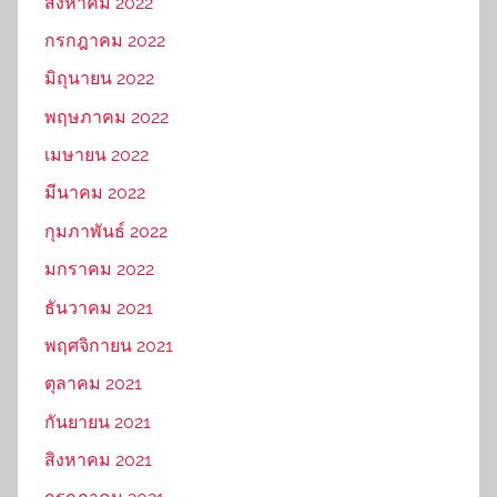
สิงหาคม 2022
กรกฎาคม 2022
มิถุนายน 2022
พฤษภาคม 2022
เมษายน 2022
มีนาคม 2022
กุมภาพันธ์ 2022
มกราคม 2022
ธันวาคม 2021
พฤศจิกายน 2021
ตุลาคม 2021
กันยายน 2021
สิงหาคม 2021