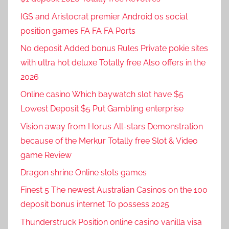
IGS and Aristocrat premier Android os social
position games FA FA FA Ports
No deposit Added bonus Rules Private pokie sites
with ultra hot deluxe Totally free Also offers in the
2026
Online casino Which baywatch slot have $5
Lowest Deposit $5 Put Gambling enterprise
Vision away from Horus All-stars Demonstration
because of the Merkur Totally free Slot & Video
game Review
Dragon shrine Online slots games
Finest 5 The newest Australian Casinos on the 100
deposit bonus internet To possess 2025
Thunderstruck Position online casino vanilla visa