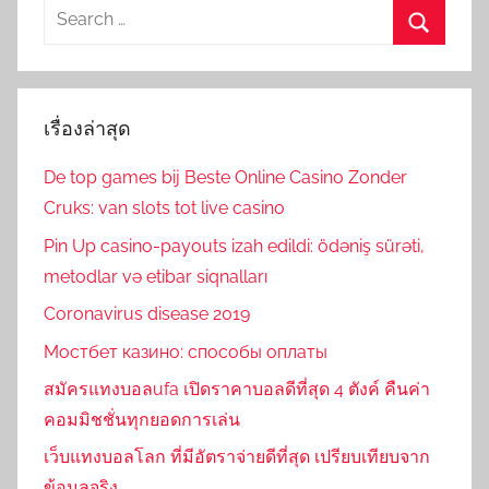
Search
for:
Search
เรื่องล่าสุด
De top games bij Beste Online Casino Zonder
Cruks: van slots tot live casino
Pin Up casino-payouts izah edildi: ödəniş sürəti,
metodlar və etibar siqnalları
Coronavirus disease 2019
Мостбет казино: способы оплаты
สมัครแทงบอลufa เปิดราคาบอลดีที่สุด 4 ตังค์ คืนค่า
คอมมิชชั่นทุกยอดการเล่น
เว็บแทงบอลโลก ที่มีอัตราจ่ายดีที่สุด เปรียบเทียบจาก
ข้อมูลจริง