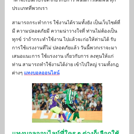
ประเภทที่พวกเรา
สามารถกระทำการ ใช้งานได้รวมทั้งยัง เป็นเว็บไซต์ที่
มี ความปลอดภัยมี ความน่าวางใจที่ ท่านไม่ต้องเป็น
ทุกข์ ว่าถ้ากระทำใช้งาน ไปแล้วจะก่อให้ท่านได้ รับ
การใช้แรงงานที่ไม่ ปลอดภัยแล้ว วันนี้พวกเราจะมา
เสนอแนะการ ใช้แรงงาน เกี่ยวกับการ ลงทุนให้แก่
ท่าน สามารถทำใช้งานได้ง่าย เข้าไปใหญ่ รวมทั้งกฎ
ต่างๆ
แทงบอลออนไลน์
แทงบอลออนไลน์ที่ใคร ๆ ต่างก็เลือกใช้