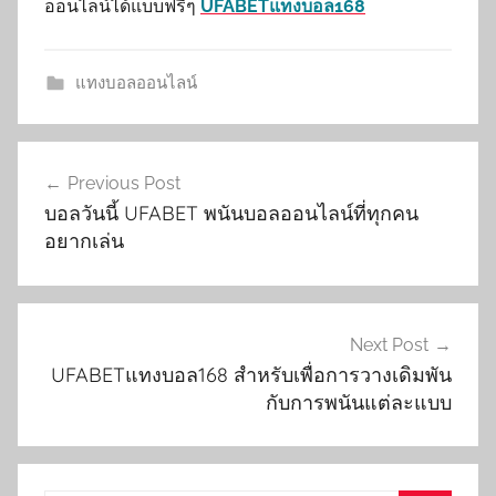
ออนไลน์ได้แบบฟรีๆ
UFABETแทงบอล168
แทงบอลออนไลน์
เมนู
Previous Post
นำทาง
บอลวันนี้ UFABET พนันบอลออนไลน์ที่ทุกคน
เรื่อง
อยากเล่น
Next Post
UFABETแทงบอล168 สำหรับเพื่อการวางเดิมพัน
กับการพนันแต่ละแบบ