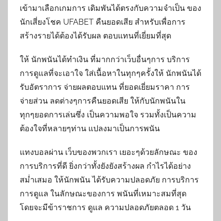
เข้ามาเลือกเกมการ เดิมพันได้ตรงกับความจำเป็น ของ
นักเสี่ยงโชค UFABET คืนยอดเสีย สำหรับเพื่อการ
สร้างรายได้ต้องได้รับผล ตอบแทนที่เยี่ยมที่สุด
ให้ นักพนันได้ทำเงิน ที่มากกว่าเว็บอื่นๆการ บริการ
การดูแลที่จะเอาใจ ใส่เนื้อหาในทุกๆครั้งให้ นักพนันได้
รับอัตราการ จ่ายผลตอบแทน ที่ยอดเยี่ยมราคา การ
จ่ายส่วน ลดต่างๆการคืนยอดเสีย ให้กับนักพนันใน
ทุกๆยอดการเล่นซึ่ง เป็นความพอใจ รวมทั้งเป็นความ
ต้องใจที่หลายๆท่าน แปลงมาเป็นการพนัน
แทงบอลผ่าน เว็บของพวกเรา เยอะๆด้วยลักษณะ ของ
การบริการที่ดี ยิ่งกว่าทั้งยังยังสร้างผล กำไรได้อย่าง
สม่ำเสมอ ให้นักพนัน ได้รับความปลอดภัย การบริการ
การดูแล ในลักษณะของการ พนันที่เหมาะสมที่สุด
โดยจะมีข้าราชการ ดูแล ความปลอดภัยตลอด 1 วัน