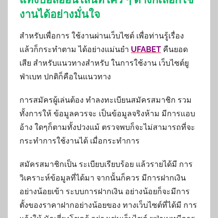
งานได้อย่างมั่นใจ
สำหรับเพื่อการ ใช้งานผ่านเว็บไซต์ เพื่อท่านรู้เรื่อง
แล้วก็กระทำตาม ได้อย่างแม่นยำ
UFABET
คืนยอด
เสีย สำหรับแนวทางสำหรับ ในการใช้งาน เว็บไซต์ยู
ฟ่าเบท ปกติก็คือในแนวทาง
การสมัครผู้เล่นต้อง ทำลงทะเบียนสมัครสมาชิก รวม
ทั้งการให้ ข้อมูลควรจะ เป็นข้อมูลจริงห้าม มีการแอบ
อ้าง ใดๆก็ตามทั้งปวงแม้ ตรวจพบก็จะไม่สามารถที่จะ
กระทำการใช้งานได้ เมื่อกระทำการ
สมัครสมาชิกเป็น ระเบียบเรียบร้อย แล้วรายได้มี การ
วิเคราะห์ข้อมูลที่ได้มา จากนั้นก็ควร มีการฝากเงิน
อย่างน้อยเข้า ระบบการฝากเงิน อย่างน้อยก็จะมีการ
ตั้งของราคาฝากอย่างน้อยของ ทางเว็บไซต์ที่ได้มี การ