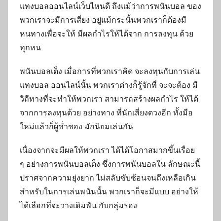
แทงบอลออนไลน์เว็บไหนดี ถึงแม้ว่าการพนันบอล ของ
พวกเราจะมีการเสี่ยง อยู่แม้กระนั้นพวกเราก็ต้องมี
หนทางเพื่อจะให้ มีผลกำไรให้ได้จาก การลงทุน ด้วย
ทุกหน
พนันบอลเต็ง เมื่อการที่พวกเราคิด จะลงทุนกับการเล่น
แทงบอล ออนไลน์นั้น พวกเราต่างก็รู้จักที่ จะจะต้อง มี
วิถีทางที่จะทำให้พวกเรา สามารถสร้างผลกำไร ให้ได้
จากการลงทุนด้วย อย่างทาง ที่นักเสี่ยงดวงอีก ทั้งมือ
ใหม่แล้วก็ผู้ช่ำชอง มักนิยมเล่นกัน
เนื่องจากจะมีผลให้พวกเรา ได้ได้โอกาสมากขึ้นเรื่อย
ๆ อย่างการพนันบอลเต็ง ซึ่งการพนันบอลใน ลักษณะนี้
ปราศจากความยุ่งยาก ไม่สลับซับซ้อนจนถึงเหลือเกิน
สำหรับในการเล่นพนันนั้น พวกเราก็จะมีแบบ อย่างให้
ได้เลือกที่จะวางเดิมพัน กับกลุ่มรอง