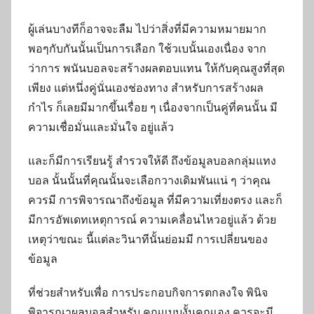
ผู้เล่นบางทีก็อาจจะลืม ไปว่าสิ่งที่มีความหมายมาก
พอๆกับกันนั้นเป็นการเลือก ใช้วเบนั้นเองเนื่อง จาก
ว่าการ พนันบอลจะสร้างผลตอบแทน ให้กับคุณสูงที่สุด
เพียง แต่หนึ่งคู่นั่นเองช่องทาง สำหรับการสร้างผล
กำไร ก็เลยมีมากขึ้นเรื่อย ๆ เนื่องจากเป็นคู่ที่คนนั้น มี
ความเชื่อมั่นและมั่นใจ อยู่แล้ว
และก็มีการเรียนรู้ สำรวจให้ดี ถึงข้อมูลบอลกลุ่มแทง
บอล นั้นนั้นที่คุณนั้นจะเลือกวางเดิมพันแน่ ๆ ว่าคุณ
ควรมี การพิจารณาถึงข้อมูล ที่มีความเที่ยงตรง และก็
มีการอัพเดทเหตุการณ์ ความเคลื่อนไหวอยู่แล้ว ด้วย
เหตุว่าขณะ นี้แต่ละวินาทีนั้นย่อมมี การเปลี่ยนของ
ข้อมูล
ที่ช่วยสำหรับเพื่อ การประกอบกิจการตกลงใจ พินิจ
พิจารณาผลบอลสำหรับ คุณแบบงั้นคุณเอง ควรจะมี