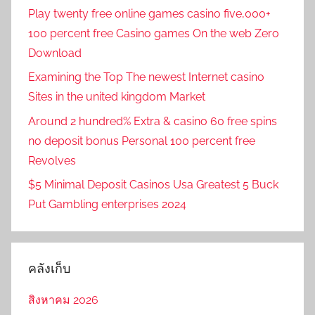
Play twenty free online games casino five,000+
100 percent free Casino games On the web Zero
Download
Examining the Top The newest Internet casino
Sites in the united kingdom Market
Around 2 hundred% Extra & casino 60 free spins
no deposit bonus Personal 100 percent free
Revolves
$5 Minimal Deposit Casinos Usa Greatest 5 Buck
Put Gambling enterprises 2024
คลังเก็บ
สิงหาคม 2026