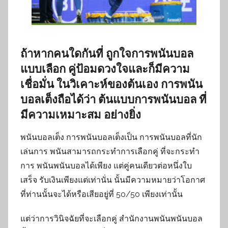
ถ้าหากคนใดกันที่ ถูกใจการพนันบอล
แบบเลือก คู่ป้อมดวงใจและก็มีความ
เชื่อมั่น ในวิเคาะห์ของต้นเอง การพนัน
บอลเต็งถือได้ว่า ต้นแบบการพนันบอล ที่
มีความเหมาะสม อย่างยิ่ง
พนันบอลเต็ง การพนันบอลเต็งเป็น การพนันบอลที่นัก
เล่นการ พนันสามารถกระทำการเลือกคู่ ที่จะกระทำ
การ พนันพนันบอลได้เพียง แต่คู่คนเดียวต่อหนึ่งใบ
เสร็จ รับเงินเพียงแต่เท่านั่น นั้นมีความหมายว่าโอกาศ
ที่ท่านนั้นจะได้หรือเสียอยู่ที่ 50/50 เพียงเท่านั้น
แต่ว่าการวินิจฉัยที่จะเลือกคู่ สำนักงานพนันพนันบอล