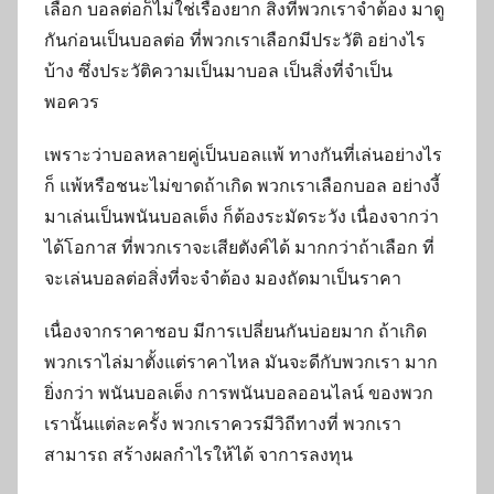
เลือก บอลต่อก็ไม่ใช่เรื่องยาก สิ่งที่พวกเราจำต้อง มาดู
กันก่อนเป็นบอลต่อ ที่พวกเราเลือกมีประวัติ อย่างไร
บ้าง ซึ่งประวัติความเป็นมาบอล เป็นสิ่งที่จำเป็น
พอควร
เพราะว่าบอลหลายคู่เป็นบอลแพ้ ทางกันที่เล่นอย่างไร
ก็ แพ้หรือชนะไม่ขาดถ้าเกิด พวกเราเลือกบอล อย่างงี้
มาเล่นเป็นพนันบอลเต็ง ก็ต้องระมัดระวัง เนื่องจากว่า
ได้โอกาส ที่พวกเราจะเสียตังค์ได้ มากกว่าถ้าเลือก ที่
จะเล่นบอลต่อสิ่งที่จะจำต้อง มองถัดมาเป็นราคา
เนื่องจากราคาชอบ มีการเปลี่ยนกันบ่อยมาก ถ้าเกิด
พวกเราไล่มาตั้งแต่ราคาไหล มันจะดีกับพวกเรา มาก
ยิ่งกว่า พนันบอลเต็ง การพนันบอลออนไลน์ ของพวก
เรานั้นแต่ละครั้ง พวกเราควรมีวิถีทางที่ พวกเรา
สามารถ สร้างผลกำไรให้ได้ จาการลงทุน