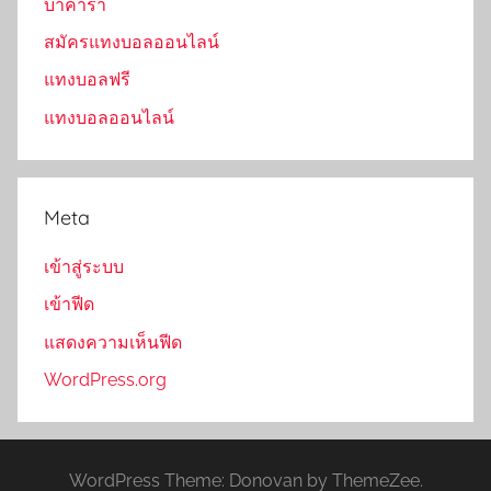
บาคาร่า
สมัครแทงบอลออนไลน์
แทงบอลฟรี
แทงบอลออนไลน์
Meta
เข้าสู่ระบบ
เข้าฟีด
แสดงความเห็นฟีด
WordPress.org
WordPress Theme: Donovan by ThemeZee.