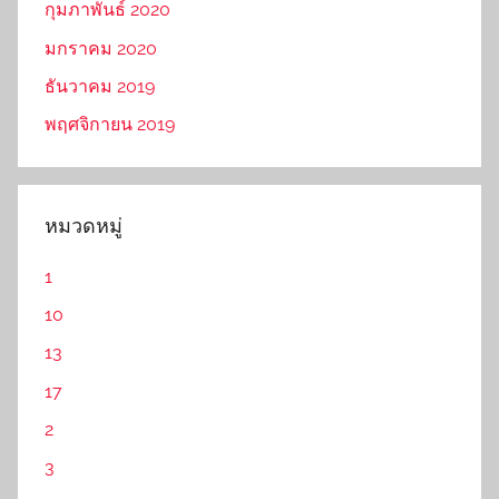
กุมภาพันธ์ 2020
มกราคม 2020
ธันวาคม 2019
พฤศจิกายน 2019
หมวดหมู่
1
10
13
17
2
3