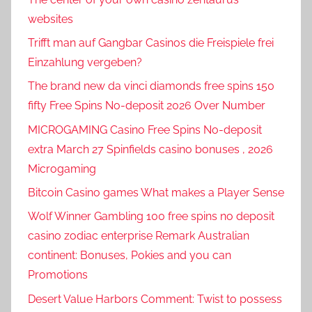
websites
Trifft man auf Gangbar Casinos die Freispiele frei
Einzahlung vergeben?
The brand new da vinci diamonds free spins 150
fifty Free Spins No-deposit 2026 Over Number
MICROGAMING Casino Free Spins No-deposit
extra March 27 Spinfields casino bonuses , 2026
Microgaming
Bitcoin Casino games What makes a Player Sense
Wolf Winner Gambling 100 free spins no deposit
casino zodiac enterprise Remark Australian
continent: Bonuses, Pokies and you can
Promotions
Desert Value Harbors Comment: Twist to possess