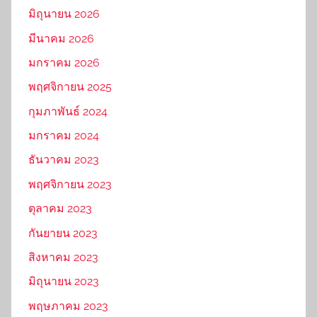
มิถุนายน 2026
มีนาคม 2026
มกราคม 2026
พฤศจิกายน 2025
กุมภาพันธ์ 2024
มกราคม 2024
ธันวาคม 2023
พฤศจิกายน 2023
ตุลาคม 2023
กันยายน 2023
สิงหาคม 2023
มิถุนายน 2023
พฤษภาคม 2023