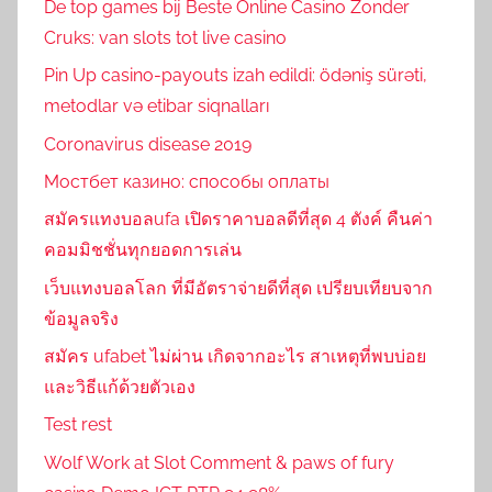
De top games bij Beste Online Casino Zonder
Cruks: van slots tot live casino
Pin Up casino-payouts izah edildi: ödəniş sürəti,
metodlar və etibar siqnalları
Coronavirus disease 2019
Мостбет казино: способы оплаты
สมัครแทงบอลufa เปิดราคาบอลดีที่สุด 4 ตังค์ คืนค่า
คอมมิชชั่นทุกยอดการเล่น
เว็บแทงบอลโลก ที่มีอัตราจ่ายดีที่สุด เปรียบเทียบจาก
ข้อมูลจริง
สมัคร ufabet ไม่ผ่าน เกิดจากอะไร สาเหตุที่พบบ่อย
และวิธีแก้ด้วยตัวเอง
Test rest
Wolf Work at Slot Comment & paws of fury