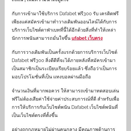
กับการเข้ามาใช้บริการ Dafabet ฟรี300 รับ เครดิตฟรี
เพียงแค่สมัครเข้ามาทำวางเดิมพันออนไลน์ได้กับการ
บริการเว็บไซต์ดาฟ่าเบทที่นี้ได้อีกด้วยสิ่งที่ทำให้เหล่า
นักการพนันสามารถมั่นใจขึ้น
ufabet เว็บตรง
กับการวางเดิมพันเป็นครั้งแรกด้วยการบริการเว็บไซต์
Dafabet ฟรี300 สิ่งดีดีที่จะได้ภายหลังที่สมัครเข้ามา
เป็นสมาชิกเป็นระเบียบเรียบร้อยแล้ว ซึ่งถือว่าเป็นการ
มอบโปรโมชั่นที่เป็น แทงบอลผ่านมือถือ
จำนวนเงินที่มากพอควร ให้สามารถเข้ามาทดสอบเล่น
ฟรีไม่ต้องเสียค่าใช้จ่ายค่าประสบการณ์ที่ดี สำหรับเพื่อ
การให้บริการกับเว็บไซต์พนัน Dafabet เว็บไซต์พนันที่
เป็นเว็บไซต์ตรงที่ตั้งขึ้น
อย่างถูกกฏหมายไม่ผ่านคนกลาง มีคุณภาพด้านการ