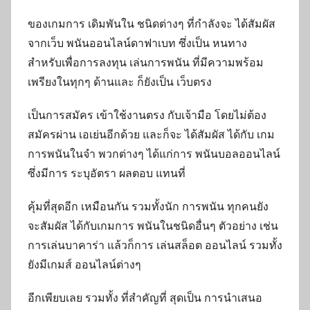
ของเกมการ เดิมพันใน ชนิดต่างๆ ที่กำลังจะ ได้สัมผัส
จากเว็บ พนันออนไลน์ดาฟาเบท ซึ่งเป็น หนทาง
สำหรับเพื่อการลงทุน เล่นการพนัน ที่มีความพร้อม
เพรียงในทุกๆ ด้านและ ก็ยังเป็น เว็บตรง
เป็นการสมัคร เข้าใช้งานตรง กับเจ้ามือ โดยไม่ต้อง
สมัครผ่าน เอเย่นอีกด้วย และก็จะ ได้สัมผัส ได้กับ เกม
การพนันในจำ พวกต่างๆ ได้แก่การ พนันบอลออนไลน์
ซึ่งมีการ ระบุอัตรา ผลตอบ แทนที่
คุ้มที่สุดอีก เหมือนกัน รวมทั้งนัก การพนัน ทุกคนยัง
จะสัมผัส ได้กับเกมการ พนันในชนิดอื่นๆ ตัวอย่าง เช่น
การเล่นบาคาร่า แล้วก็การ เล่นสล็อต ออนไลน์ รวมทั้ง
ยังมีเกมส์ ออนไลน์ต่างๆ
อีกเพียบเลย รวมทั้ง ที่สำคัญที่ สุดเป็น การนำเสนอ