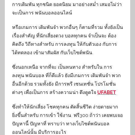
การเดิมพัน ทุกชนิด ยอดนิยม มาอย่างสม่ำ เสมอไม่ว่า
จะเป็นการ พนันบอลออนไลน์
หรือเกมการ เดิมพันจำ พวกอื่นๆ ก็ตามที่รวม ทั้งยังเป็น
เรื่องสำคัญ ที่นักเสี่ยงดวง บอลทุกคน จำเป็นจะ ต้อง
คิดถึง วิถีทางสำหรับ การลงทุน ให้กับตัวเอง กับการ
ได้ทดลอง เข้ามาสัมผัส กับเว็บไซต์พนัน
ซึ่งนอกเหนือ จากที่จะ เป็นหนทาง สำหรับใน การ
ลงทุน พนันบอล ที่ก็ดีแล้ว ยังมีเกมการ เดิมพันจำ พวก
อื่นอีกด้วย รวมทั้งยัง มีการพรี เซนเทชั่น โปรโมชั่น
ต่างๆ เพื่อเป็นการ สร้างความน่า ดึงดูดใจ
UFABET
ซึ่งทำให้นักเสี่ยง โชคทุกคน ตัดสิ้นชีวิต ง่ายดายมาก
ยิ่งขึ้นสำหรับ การเข้า ใช้งาน ฟรี300 ถ้าว่า เคยพบเจอ
ปัญหานี้ ปัญหาที่ ทราบว่า ทางเว็บไซต์พนันบอล
ออนไลน์นั้น มีบริการอะไร