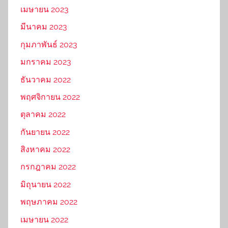
เมษายน 2023
มีนาคม 2023
กุมภาพันธ์ 2023
มกราคม 2023
ธันวาคม 2022
พฤศจิกายน 2022
ตุลาคม 2022
กันยายน 2022
สิงหาคม 2022
กรกฎาคม 2022
มิถุนายน 2022
พฤษภาคม 2022
เมษายน 2022