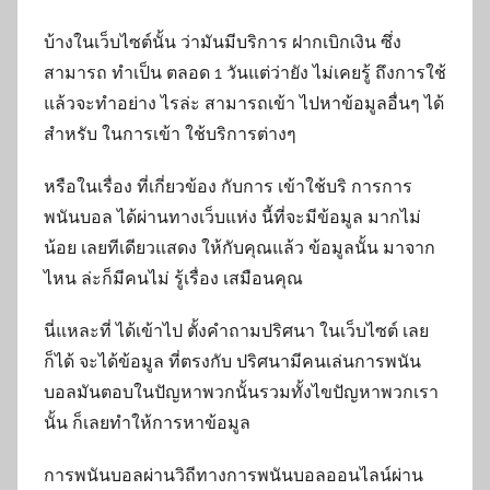
บ้างในเว็บไซต์นั้น ว่ามันมีบริการ ฝากเบิกเงิน ซึ่ง
สามารถ ทำเป็น ตลอด 1 วันแต่ว่ายัง ไม่เคยรู้ ถึงการใช้
แล้วจะทำอย่าง ไรล่ะ สามารถเข้า ไปหาข้อมูลอื่นๆ ได้
สำหรับ ในการเข้า ใช้บริการต่างๆ
หรือในเรื่อง ที่เกี่ยวข้อง กับการ เข้าใช้บริ การการ
พนันบอล ได้ผ่านทางเว็บแห่ง นี้ที่จะมีข้อมูล มากไม่
น้อย เลยทีเดียวแสดง ให้กับคุณแล้ว ข้อมูลนั้น มาจาก
ไหน ล่ะก็มีคนไม่ รู้เรื่อง เสมือนคุณ
นี่แหละที่ ได้เข้าไป ตั้งคำถามปริศนา ในเว็บไซต์ เลย
ก็ได้ จะได้ข้อมูล ที่ตรงกับ ปริศนามีคนเล่นการพนัน
บอลมันตอบในปัญหาพวกนั้นรวมทั้งไขปัญหาพวกเรา
นั้น ก็เลยทำให้การหาข้อมูล
การพนันบอลผ่านวิถีทางการพนันบอลออนไลน์ผ่าน