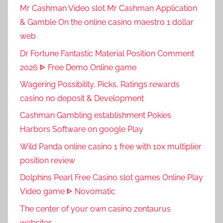
Mr Cashman Video slot Mr Cashman Application
& Gamble On the online casino maestro 1 dollar
web
Dr Fortune Fantastic Material Position Comment
2026 ᐈ Free Demo Online game
Wagering Possibility, Picks, Ratings rewards
casino no deposit & Development
Cashman Gambling establishment Pokies
Harbors Software on google Play
Wild Panda online casino 1 free with 10x multiplier
position review
Dolphins Pearl Free Casino slot games Online Play
Video game ᐈ Novomatic
The center of your own casino zentaurus
websites