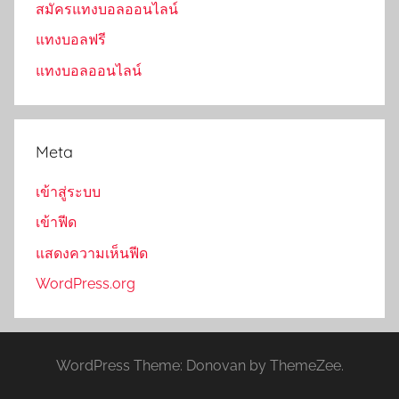
สมัครแทงบอลออนไลน์
แทงบอลฟรี
แทงบอลออนไลน์
Meta
เข้าสู่ระบบ
เข้าฟีด
แสดงความเห็นฟีด
WordPress.org
WordPress Theme: Donovan by ThemeZee.