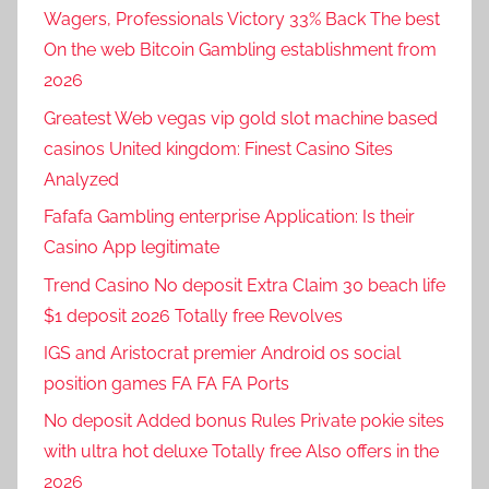
Wagers, Professionals Victory 33% Back The best
On the web Bitcoin Gambling establishment from
2026
Greatest Web vegas vip gold slot machine based
casinos United kingdom: Finest Casino Sites
Analyzed
Fafafa Gambling enterprise Application: Is their
Casino App legitimate
Trend Casino No deposit Extra Claim 30 beach life
$1 deposit 2026 Totally free Revolves
IGS and Aristocrat premier Android os social
position games FA FA FA Ports
No deposit Added bonus Rules Private pokie sites
with ultra hot deluxe Totally free Also offers in the
2026