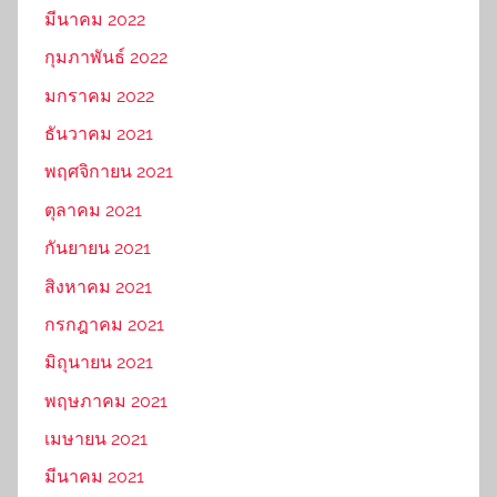
มีนาคม 2022
กุมภาพันธ์ 2022
มกราคม 2022
ธันวาคม 2021
พฤศจิกายน 2021
ตุลาคม 2021
กันยายน 2021
สิงหาคม 2021
กรกฎาคม 2021
มิถุนายน 2021
พฤษภาคม 2021
เมษายน 2021
มีนาคม 2021