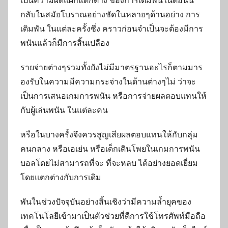
เป็นความผิดแผกแตกต่าง ของการเดิมพันในตอนนี้
กลับในสมัยโบราณอย่างชัดในหลายๆด้านอย่าง การ
เดิมพัน ในแต่ละครั้งซึ่ง คราวก่อนจำเป็นจะต้องมีการ
พนันแล้วก็มีการสิ้นเปลือง
รายจ่ายต่างๆรวมทั้งยังไม่มีมาตรฐานอะไรก็ตามมาร
องรับในความมีความกระจ่างในด้านต่างๆไม่ ว่าจะ
เป็นการเสนอเกมการพนัน หรือการจ่ายผลตอบแทนให้
กับผู้เล่นพนัน ในแต่ละคน
หรือในบางครั้งจึงควรสูญเสียผลตอบแทนให้กับกลุ่ม
คนกลาง หรือเอเย่น หรือเด็กเดินโพยในเกมการพนัน
บอลโดยไม่สามารถที่จะ ที่จะหลบ ได้อย่างยอดเยี่ยม
โดยแตกต่างกับการเดิม
พันในช่วงปัจจุบันอย่างสิ้นเชิงว่ามีความล้ำยุคของ
เทคโนโลยีเข้ามาเป็นตัวช่วยที่ดีการใช้โทรศัพท์มือถือ