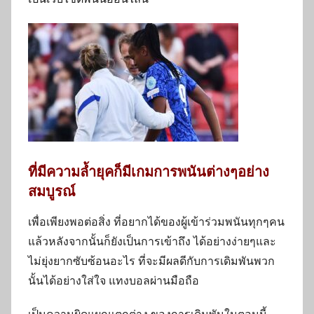
ที่มีความล้ำยุคก็มีเกมการพนันต่างๆอย่าง
สมบูรณ์
เพื่อเพียงพอต่อสิ่ง ที่อยากได้ของผู้เข้าร่วมพนันทุกๆคน
แล้วหลังจากนั้นก็ยังเป็นการเข้าถึง ได้อย่างง่ายๆและ
ไม่ยุ่งยากซับซ้อนอะไร ที่จะมีผลดีกับการเดิมพันพวก
นั้นได้อย่างใส่ใจ แทงบอลผ่านมือถือ