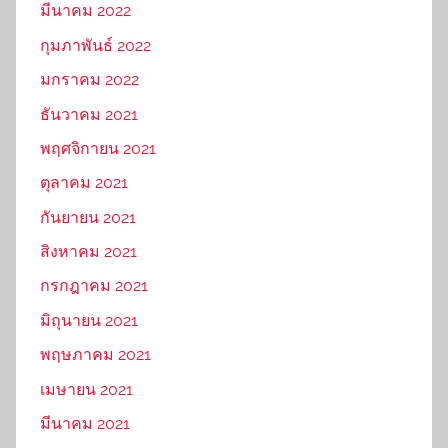
มีนาคม 2022
กุมภาพันธ์ 2022
มกราคม 2022
ธันวาคม 2021
พฤศจิกายน 2021
ตุลาคม 2021
กันยายน 2021
สิงหาคม 2021
กรกฎาคม 2021
มิถุนายน 2021
พฤษภาคม 2021
เมษายน 2021
มีนาคม 2021