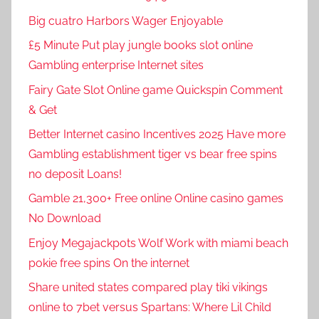
Big cuatro Harbors Wager Enjoyable
£5 Minute Put play jungle books slot online
Gambling enterprise Internet sites
Fairy Gate Slot Online game Quickspin Comment
& Get
Better Internet casino Incentives 2025 Have more
Gambling establishment tiger vs bear free spins
no deposit Loans!
Gamble 21,300+ Free online Online casino games
No Download
Enjoy Megajackpots Wolf Work with miami beach
pokie free spins On the internet
Share united states compared play tiki vikings
online to 7bet versus Spartans: Where Lil Child