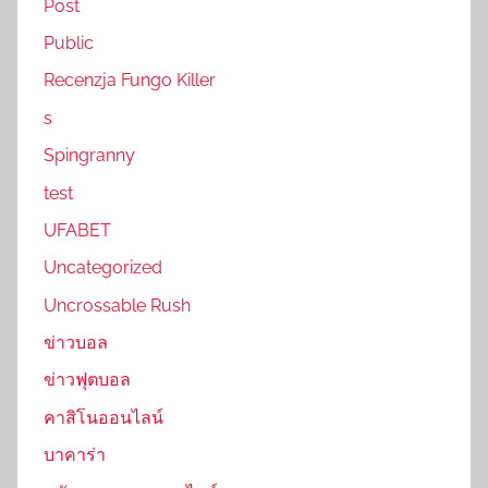
Post
Public
Recenzja Fungo Killer
s
Spingranny
test
UFABET
Uncategorized
Uncrossable Rush
ข่าวบอล
ข่าวฟุตบอล
คาสิโนออนไลน์
บาคาร่า