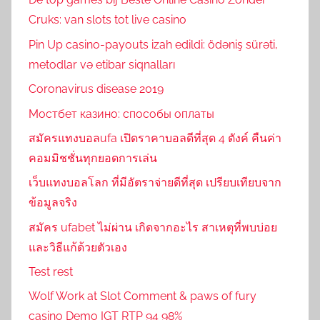
Cruks: van slots tot live casino
Pin Up casino-payouts izah edildi: ödəniş sürəti,
metodlar və etibar siqnalları
Coronavirus disease 2019
Мостбет казино: способы оплаты
สมัครแทงบอลufa เปิดราคาบอลดีที่สุด 4 ตังค์ คืนค่า
คอมมิชชั่นทุกยอดการเล่น
เว็บแทงบอลโลก ที่มีอัตราจ่ายดีที่สุด เปรียบเทียบจาก
ข้อมูลจริง
สมัคร ufabet ไม่ผ่าน เกิดจากอะไร สาเหตุที่พบบ่อย
และวิธีแก้ด้วยตัวเอง
Test rest
Wolf Work at Slot Comment & paws of fury
casino Demo IGT RTP 94 98%