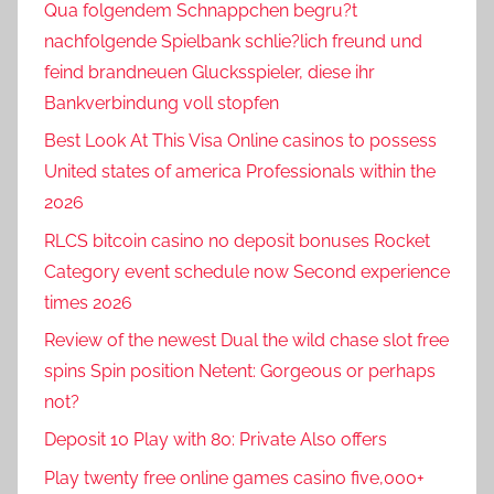
Qua folgendem Schnappchen begru?t
nachfolgende Spielbank schlie?lich freund und
feind brandneuen Glucksspieler, diese ihr
Bankverbindung voll stopfen
Best Look At This Visa Online casinos to possess
United states of america Professionals within the
2026
RLCS bitcoin casino no deposit bonuses Rocket
Category event schedule now Second experience
times 2026
Review of the newest Dual the wild chase slot free
spins Spin position Netent: Gorgeous or perhaps
not?
Deposit 10 Play with 80: Private Also offers
Play twenty free online games casino five,000+