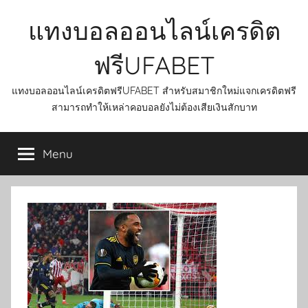
Skip
แทงบอลออนไลน์เครดิต
to
content
ฟรีUFABET
แทงบอลออนไลน์เครดิตฟรีUFABET สำหรับสมาชิกใหม่แจกเครดิตฟรี
สามารถทำให้เหล่าคอบอลยังไม่ต้องเสียเงินสักบาท
Menu