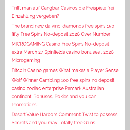
Trifft man auf Gangbar Casinos die Freispiele frei
Einzahlung vergeben?
The brand new da vinci diamonds free spins 150
fifty Free Spins No-deposit 2026 Over Number
MICROGAMING Casino Free Spins No-deposit
extra March 27 Spinfields casino bonuses , 2026
Microgaming
Bitcoin Casino games What makes a Player Sense
Wolf Winner Gambling 100 free spins no deposit
casino zodiac enterprise Remark Australian
continent: Bonuses, Pokies and you can
Promotions
Desert Value Harbors Comment: Twist to possess
Secrets and you may Totally free Gains