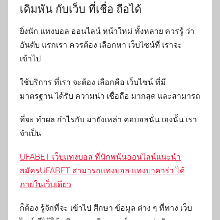
เดิมพัน กับเว็บ ที่เชื่อ ถือได้
ยิ่งนัก แทงบอล ออนไลน์ หน้าใหม่ ทั้งหลาย ควรรู้ ว่า
อันดับ แรกเรา ควรต้อง เลือกหา เว็บไซน์ที่ เราจะ
เข้าไป
ใช้บริการ ที่เรา จะต้อง เลือกคือ เว็บไซน์ ที่มี
มาตรฐาน ได้รับ ความน่า เชื่อถือ มากสุด และสามารถ
ที่จะ ทำผล กำไรกับ มายังเหล่า คอบอลนั่น เองนั้น เรา
จำเป็น
UFABET เว็บแทงบอล ที่นักพนันออนไลน์แนะนำ
สมัครUFABET สามารถแทงบอล แทงบาคาร่า ได้
ภายในเว็บเดียว
ก็ต้อง รู้จักที่จะ เข้าไป ศึกษา ข้อมูล ต่าง ๆ ที่ทาง เว็บ