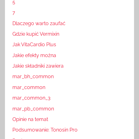
5
7
Dlaczego warto zaufać
Gdzie kupić Vermixin
Jak VitaCardio Plus
Jakie efekty można
Jakie składniki zawiera
mar_bh_common
mar_common
mar_common_3
mar_pb_common
Opinie na temat
Podsumowanie: Tonosin Pro