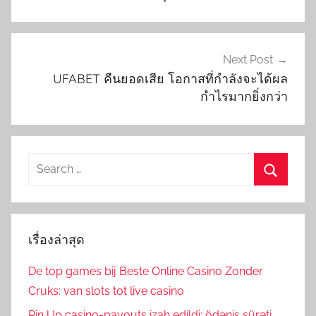
เรื่อง
Next Post
UFABET คืนยอดเสีย โอกาสที่กำลังจะได้ผล
กำไรมากยิ่งกว่า
Search
for:
Search
เรื่องล่าสุด
De top games bij Beste Online Casino Zonder
Cruks: van slots tot live casino
Pin Up casino-payouts izah edildi: ödəniş sürəti,