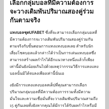
เลือกกลุ่มบอลที่มีความต้องการ
จะวางเดิมพันปริมาณสองคู่ร่วม
กันตามจริง
แทงบอลชุดUFABET
ซึ่งที่จะสามารถเลือกกลุ่มบอลที่
มีความต้องการจะวางเดิมพันปริมาณสองคู่ร่วมกัน
ตามจริงกับขั้นตอนการแทงแทงบอลเลย สำหรับนัก
เสี่ยงโชคบอลแล้วกล่าวได้ว่าเป็นการเล่นแทงบอลซึ่ง
สามารถสร้างผลกำไรได้อีกแนวทางหนึ่งแล้วก็เพียง
เท่านี้มันยังน้อยเกินไปด้วยเหตุว่ากรรมวิธีการแทงแทง
บอลนั้นมิได้จบลงเพียงเท่านี้นั่นเอ
งยังมีการแทงแทงบอลสเต็ปที่คุณสามารถเลือก
ปริมาณกลุ่มบอลที่มีความต้องการรวมทั้งมีความ
มั่นใจและความเชื่อมั่นที่จะวางเดิมพันปริมาณสามถึง
15 คู่กันเลยทั้งยังหากคุณได้มีการได้รับผลกำไรหรือมี