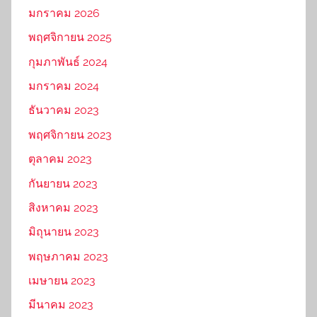
มกราคม 2026
พฤศจิกายน 2025
กุมภาพันธ์ 2024
มกราคม 2024
ธันวาคม 2023
พฤศจิกายน 2023
ตุลาคม 2023
กันยายน 2023
สิงหาคม 2023
มิถุนายน 2023
พฤษภาคม 2023
เมษายน 2023
มีนาคม 2023