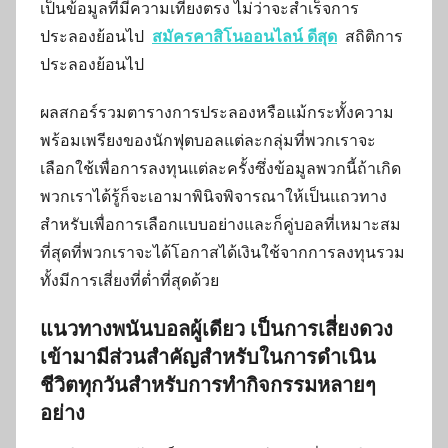
เป็นข้อมูลที่มีความเที่ยงตรง ไม่ว่าจะสำเร็จการ
ประลองย้อนไป
สมัครคาสิโนออนไลน์ ดีสุด
สถิติการ
ประลองย้อนไป
ผลสกอร์รวมตารางการประลองหรือแม้กระทั้งความ
พร้อมเพรียงของนักฟุตบอลแต่ละกลุ่มที่พวกเราจะ
เลือกใช้เพื่อการลงทุนแต่ละครั้งซึ่งข้อมูลพวกนี้ถ้าเกิด
พวกเราได้รู้ก็จะเอามาพินิจพิจารณาให้เป็นแถวทาง
สำหรับเพื่อการเลือกแบบอย่างและก็คู่บอลที่เหมาะสม
ที่สุดที่พวกเราจะได้โอกาสได้เงินใช้จากการลงทุนรวม
ทั้งมีการเสี่ยงที่ต่ำที่สุดด้วย
แนวทางพนันบอลผู้เดียว เป็นการเสี่ยงดวง
เข้ามามีส่วนสำคัญสำหรับในการดำเนิน
ชีวิตทุกวันสำหรับการทำกิจกรรมหลายๆ
อย่าง