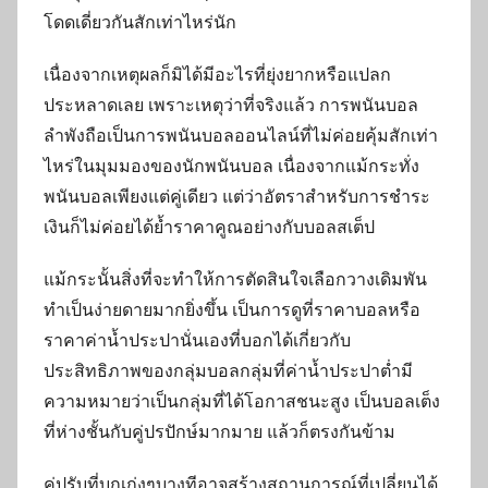
โดดเดี่ยวกันสักเท่าไหร่นัก
เนื่องจากเหตุผลก็มิได้มีอะไรที่ยุ่งยากหรือแปลก
ประหลาดเลย เพราะเหตุว่าที่จริงแล้ว การพนันบอล
ลำพังถือเป็นการพนันบอลออนไลน์ที่ไม่ค่อยคุ้มสักเท่า
ไหร่ในมุมมองของนักพนันบอล เนื่องจากแม้กระทั่ง
พนันบอลเพียงแต่คู่เดียว แต่ว่าอัตราสำหรับการชำระ
เงินก็ไม่ค่อยได้ย้ำราคาคูณอย่างกับบอลสเต็ป
แม้กระนั้นสิ่งที่จะทำให้การตัดสินใจเลือกวางเดิมพัน
ทำเป็นง่ายดายมากยิ่งขึ้น เป็นการดูที่ราคาบอลหรือ
ราคาค่าน้ำประปานั่นเองที่บอกได้เกี่ยวกับ
ประสิทธิภาพของกลุ่มบอลกลุ่มที่ค่าน้ำประปาต่ำมี
ความหมายว่าเป็นกลุ่มที่ได้โอกาสชนะสูง เป็นบอลเต็ง
ที่ห่างชั้นกับคู่ปรปักษ์มากมาย แล้วก็ตรงกันข้าม
คู่ปรับที่บุกเก่งๆบางทีอาจสร้างสถานการณ์ที่เปลี่ยนได้