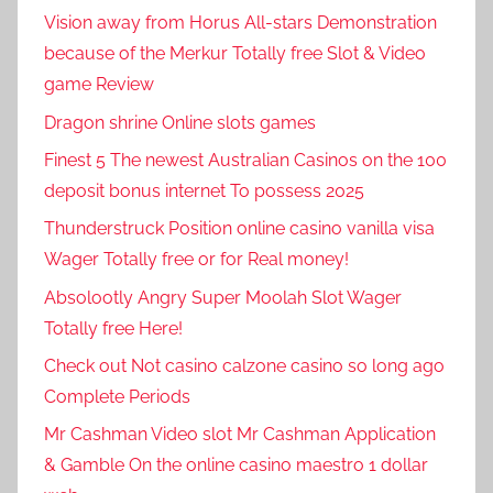
Vision away from Horus All-stars Demonstration
because of the Merkur Totally free Slot & Video
game Review
Dragon shrine Online slots games
Finest 5 The newest Australian Casinos on the 100
deposit bonus internet To possess 2025
Thunderstruck Position online casino vanilla visa
Wager Totally free or for Real money!
Absolootly Angry Super Moolah Slot Wager
Totally free Here!
Check out Not casino calzone casino so long ago
Complete Periods
Mr Cashman Video slot Mr Cashman Application
& Gamble On the online casino maestro 1 dollar