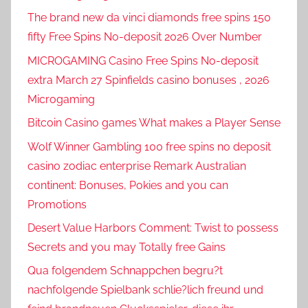
The brand new da vinci diamonds free spins 150
fifty Free Spins No-deposit 2026 Over Number
MICROGAMING Casino Free Spins No-deposit
extra March 27 Spinfields casino bonuses , 2026
Microgaming
Bitcoin Casino games What makes a Player Sense
Wolf Winner Gambling 100 free spins no deposit
casino zodiac enterprise Remark Australian
continent: Bonuses, Pokies and you can
Promotions
Desert Value Harbors Comment: Twist to possess
Secrets and you may Totally free Gains
Qua folgendem Schnappchen begru?t
nachfolgende Spielbank schlie?lich freund und