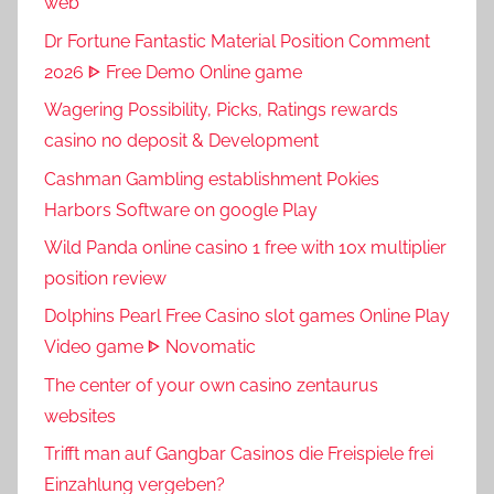
web
Dr Fortune Fantastic Material Position Comment
2026 ᐈ Free Demo Online game
Wagering Possibility, Picks, Ratings rewards
casino no deposit & Development
Cashman Gambling establishment Pokies
Harbors Software on google Play
Wild Panda online casino 1 free with 10x multiplier
position review
Dolphins Pearl Free Casino slot games Online Play
Video game ᐈ Novomatic
The center of your own casino zentaurus
websites
Trifft man auf Gangbar Casinos die Freispiele frei
Einzahlung vergeben?