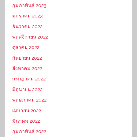
กุมภาพันธ์ 2023
มกราคม 2023
ธันวาคม 2022
พฤศจิกายน 2022
ตุลาคม 2022
กันยายน 2022
สิงหาคม 2022
กรกฎาคม 2022
มิถุนายน 2022
พฤษภาคม 2022
เมษายน 2022
มีนาคม 2022
กุมภาพันธ์ 2022