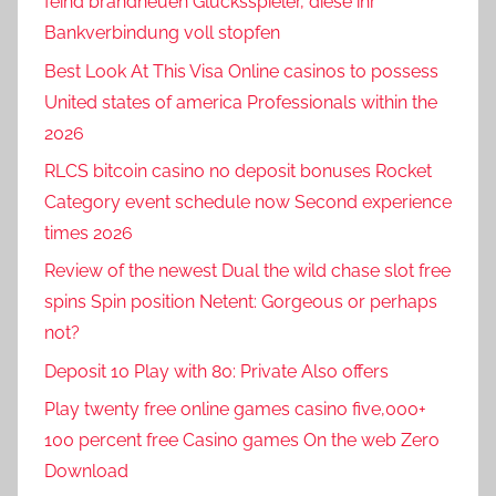
feind brandneuen Glucksspieler, diese ihr
Bankverbindung voll stopfen
Best Look At This Visa Online casinos to possess
United states of america Professionals within the
2026
RLCS bitcoin casino no deposit bonuses Rocket
Category event schedule now Second experience
times 2026
Review of the newest Dual the wild chase slot free
spins Spin position Netent: Gorgeous or perhaps
not?
Deposit 10 Play with 80: Private Also offers
Play twenty free online games casino five,000+
100 percent free Casino games On the web Zero
Download