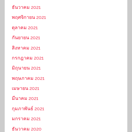
ธันวาคม 2021
พฤศจิกายน 2021
ตุลาคม 2021
กันยายน 2021
สิงหาคม 2021
กรกฎาคม 2021
มิถุนายน 2021
พฤษภาคม 2021
เมษายน 2021
มีนาคม 2021
กุมภาพันธ์ 2021
มกราคม 2021
ธันวาคม 2020