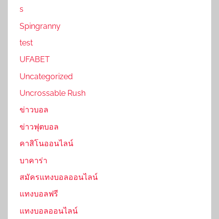
s
Spingranny
test
UFABET
Uncategorized
Uncrossable Rush
ข่าวบอล
ข่าวฟุตบอล
คาสิโนออนไลน์
บาคาร่า
สมัครแทงบอลออนไลน์
แทงบอลฟรี
แทงบอลออนไลน์