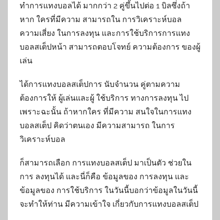
ทำการแทงบอลได้ มากกว่า 2 คู่ขึ้นไปต่อ 1 บิลซึ่งถ้า
หาก ใครที่มีความ สามารถใน การวิเคราะห์บอล
ความเสี่ยง ในการลงทุน และการใช้บริการการแทง
บอลสเต็ปหน้า สามารถตอบโจทย์ ความต้องการ ของผู้
เล่น
ได้การแทงบอลสเต็ปการ นับจำนวน คู่ตามความ
ต้องการให้ ผู้เล่นและผู้ ใช้บริการ ทางการลงทุน ไป
เพราะฉะนั้น ถ้าหากใคร ที่มีความ สนใจในการแทง
บอลสเต็ป คิดว่าตนเอง มีความสามารถ ในการ
วิเคราะห์บอล
ก็สามารถเลือก การแทงบอลสเต็ป มาเป็นตัว ช่วยใน
การ ลงทุนได้
และนี่ก็คือ ข้อมูลของ การลงทุน และ
ข้อมูลของ การใช้บริการ ในวันนี้บอกว่าข้อมูลในวันนี้
จะทำให้ท่าน มีความเข้าใจ เกี่ยวกับการแทงบอลสเต็ป