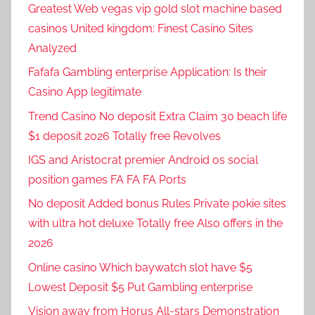
Greatest Web vegas vip gold slot machine based
casinos United kingdom: Finest Casino Sites
Analyzed
Fafafa Gambling enterprise Application: Is their
Casino App legitimate
Trend Casino No deposit Extra Claim 30 beach life
$1 deposit 2026 Totally free Revolves
IGS and Aristocrat premier Android os social
position games FA FA FA Ports
No deposit Added bonus Rules Private pokie sites
with ultra hot deluxe Totally free Also offers in the
2026
Online casino Which baywatch slot have $5
Lowest Deposit $5 Put Gambling enterprise
Vision away from Horus All-stars Demonstration