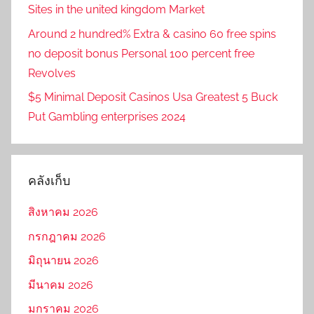
Sites in the united kingdom Market
Around 2 hundred% Extra & casino 60 free spins
no deposit bonus Personal 100 percent free
Revolves
$5 Minimal Deposit Casinos Usa Greatest 5 Buck
Put Gambling enterprises 2024
คลังเก็บ
สิงหาคม 2026
กรกฎาคม 2026
มิถุนายน 2026
มีนาคม 2026
มกราคม 2026