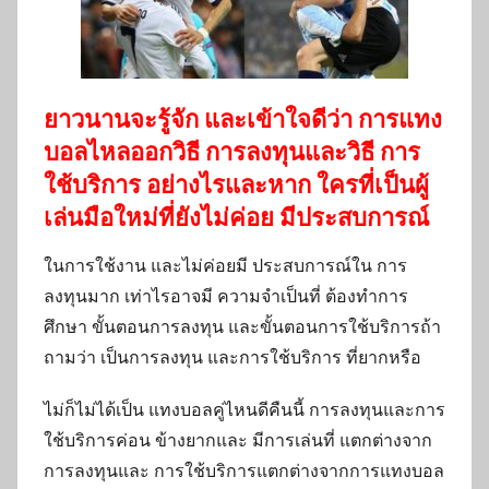
ยาวนานจะรู้จัก และเข้าใจดีว่า การแทง
บอลไหลออกวิธี การลงทุนและวิธี การ
ใช้บริการ อย่างไรและหาก ใครที่เป็นผู้
เล่นมือใหม่ที่ยังไม่ค่อย มีประสบการณ์
ในการใช้งาน และไม่ค่อยมี ประสบการณ์ใน การ
ลงทุนมาก เท่าไรอาจมี ความจำเป็นที่ ต้องทำการ
ศึกษา ขั้นตอนการลงทุน และขั้นตอนการใช้บริการ
ถ้า
ถามว่า เป็นการลงทุน และการใช้บริการ ที่ยากหรือ
ไม่ก็ไม่ได้เป็น แทงบอลคู่ไหนดีคืนนี้ การลงทุนและการ
ใช้บริการค่อน ข้างยากและ มีการเล่นที่ แตกต่างจาก
การลงทุนและ การใช้บริการแตกต่างจากการแทงบอล