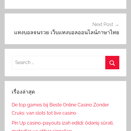
Next Post
แทงบอลจนรวย เว็บแทงบอลออนไลน์ภาษาไทย
Search
for:
Search
เรื่องล่าสุด
De top games bij Beste Online Casino Zonder
Cruks: van slots tot live casino
Pin Up casino-payouts izah edildi: ödəniş sürəti,