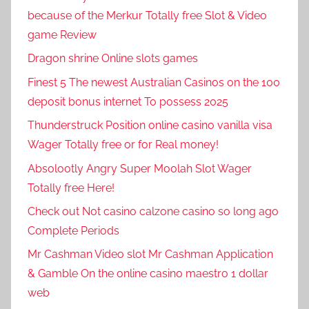
because of the Merkur Totally free Slot & Video
game Review
Dragon shrine Online slots games
Finest 5 The newest Australian Casinos on the 100
deposit bonus internet To possess 2025
Thunderstruck Position online casino vanilla visa
Wager Totally free or for Real money!
Absolootly Angry Super Moolah Slot Wager
Totally free Here!
Check out Not casino calzone casino so long ago
Complete Periods
Mr Cashman Video slot Mr Cashman Application
& Gamble On the online casino maestro 1 dollar
web