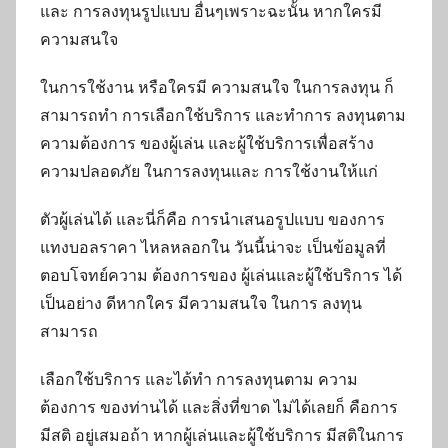
และ การลงทุนรูปแบบ อื่นๆเพราะฉะนั้น หากใครมี
ความสนใจ
ในการใช้งาน หรือใครมี ความสนใจ ในการลงทุน ก็
สามารถทำ การเลือกใช้บริการ และทำการ ลงทุนตาม
ความต้องการ ของผู้เล่น และผู้ใช้บริการเพื่อสร้าง
ความปลอดภัย ในการลงทุนและ การใช้งานให้แก่
ตัวผู้เล่นได้
และนี่ก็คือ การนำเสนอรูปแบบ ของการ
แทงบอลราคา ไหลหลอกใน วันนี้น่าจะ เป็นข้อมูลที่
ตอบโจทย์ความ ต้องการของ ผู้เล่นและผู้ใช้บริการ ได้
เป็นอย่าง ดีหากใคร มีความสนใจ ในการ ลงทุน
สามารถ
เลือกใช้บริการ และได้ทำ การลงทุนตาม ความ
ต้องการ ของท่านได้ และสิ่งที่ขาด ไม่ได้เลยก็ คือการ
มีสติ อยู่เสมอถ้า หากผู้เล่นและผู้ใช้บริการ มีสติในการ