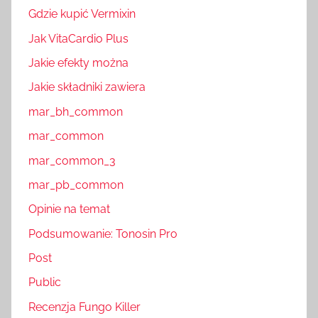
Gdzie kupić Vermixin
Jak VitaCardio Plus
Jakie efekty można
Jakie składniki zawiera
mar_bh_common
mar_common
mar_common_3
mar_pb_common
Opinie na temat
Podsumowanie: Tonosin Pro
Post
Public
Recenzja Fungo Killer