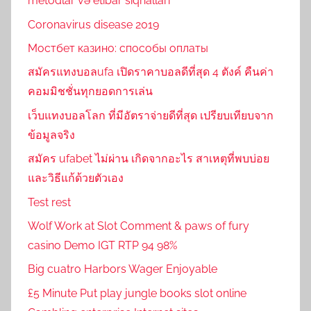
metodlar və etibar siqnalları
Coronavirus disease 2019
Мостбет казино: способы оплаты
สมัครแทงบอลufa เปิดราคาบอลดีที่สุด 4 ตังค์ คืนค่า
คอมมิชชั่นทุกยอดการเล่น
เว็บแทงบอลโลก ที่มีอัตราจ่ายดีที่สุด เปรียบเทียบจาก
ข้อมูลจริง
สมัคร ufabet ไม่ผ่าน เกิดจากอะไร สาเหตุที่พบบ่อย
และวิธีแก้ด้วยตัวเอง
Test rest
Wolf Work at Slot Comment & paws of fury
casino Demo IGT RTP 94 98%
Big cuatro Harbors Wager Enjoyable
£5 Minute Put play jungle books slot online