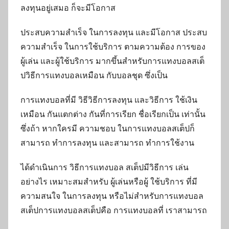
ลงทุนอยู่เสมอ ก็จะมีโอกาส
ประสบความสำเร็จ ในการลงทุน และมีโอกาส ประสบ
ความสำเร็จ ในการใช้บริการ ตามความต้อง การของ
ผู้เล่น และผู้ใช้บริการ มากขึ้น
สำหรับการแทงบอลสเต็
ปวิธีการแทงบอลเหมือน กับบอลชุด ซึ่งเป็น
การแทงบอลที่มี วิธีวิธีการลงทุน และวิธีการ ใช้เงิน
เหมือน กันแตกต่าง กันที่การเรียก ชื่อเรียกเป็น เท่านั้น
ซึ่งถ้า หากใครมี ความชอบ ในการแทงบอลสเต็ปก็
สามารถ ทำการลงทุน และสามารถ ทำการใช้งาน
ได้ดำเนินการ วิธีการแทงบอล สเต็ปมีวิธีการ เล่น
อย่างไร เหมาะสมสำหรับ ผู้เล่นหรือผู้ ใช้บริการ ที่มี
ความสนใจ ในการลงทุน หรือไม่
สำหรับการแทงบอล
สเต็ปการแทงบอลสเต็ปคือ การแทงบอลที่ เราสามารถ