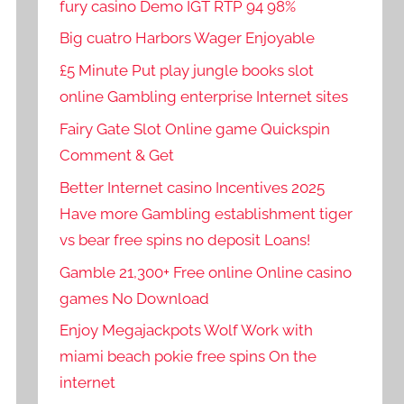
fury casino Demo IGT RTP 94 98%
Big cuatro Harbors Wager Enjoyable
£5 Minute Put play jungle books slot
online Gambling enterprise Internet sites
Fairy Gate Slot Online game Quickspin
Comment & Get
Better Internet casino Incentives 2025
Have more Gambling establishment tiger
vs bear free spins no deposit Loans!
Gamble 21,300+ Free online Online casino
games No Download
Enjoy Megajackpots Wolf Work with
miami beach pokie free spins On the
internet