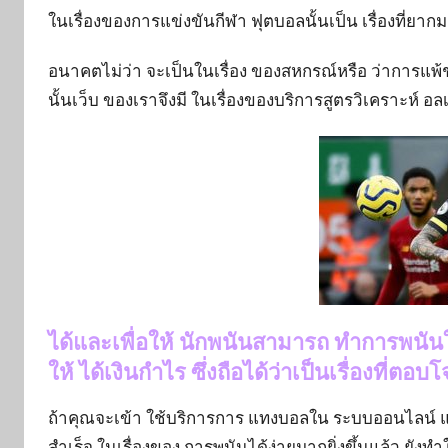
ในเรื่องของการแข่งขันกีฬา ฟุตบอลนั้นเป็น เรื่องที่ยาก
อนาคตไม่ว่า จะเป็นในเรื่อง ของสหกรณ์หรือ ว่าการแพ้ชนะ 
นั้นเว็บ ของเราจึงมี ในเรื่องของบริการสูตรวิเคราะห์ อ
ได้และเพื่อให้ นักพนันสามารถ ทำการพนันใ
ให้ ได้เงินกำไร ซึ่งถือได้ว่าเป็นเรื่องที่ตอ
ถ้าคุณจะเข้า ใช้บริการการ แทงบอลใน ระบบออนไลน์ แล
สำเร็จ ในเรื่องของ การพนันได้ง่ายมากยิ่งขึ้นแล้ว ยั