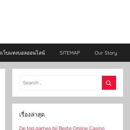
รเว็บแทงบอลออนไลน์
SITEMAP
Our Story
Search
for:
Search
เรื่องล่าสุด
De top games bij Beste Online Casino