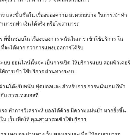
ริการ และขึ้นชื่อใน เรื่องของความ สะดวกสบาย ในการเข้าทำ
ามารถทำ เงินได้จริง หรือไม่สามารถ
ร ที่ชื่นชอบใน เรื่องของการ พนันในการ เข้าใช้บริการ ใน
ไร ที่จะได้มาก กว่าการแทงบอลการโต้รับ
ระบบ ออนไลน์นั้นจะ เป็นการเปิด ให้บริการแบบ คอมพิวเตอร์
ให้การเข้า ใช้บริการ ผ่านทางระบบ
ผ่านโต๊ะรับพนัน ฟุตบอลและ สำหรับการ การพนันเกม กีฬา
ัสกับ การแทงบอลที่
ารถ ทำการวิเคราะห์ บอลได้ด้วย มีความแม่นยำ มากยิ่งขึ้น
ใน เว็บเพื่อให้ คุณสามารถเข้าใช้บริการ
การแทงบอล ผ่านทางเว็บ ของเราและเพื่อ ให้คุณสามารถ