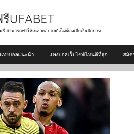
ฟรีUFABET
 สามารถทำให้เหล่าคอบอลยังไม่ต้องเสียเงินสักบาท
บแทงบอลแนะนำ
แทงบอลเว็บไซต์ไหนดีที่สุด
สมัค