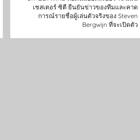
เชสเตอร์ ซิตี ยืนยันข่าวของทีมและคาด
การณ์รายชื่อผู้เล่นตัวจริงของ Steven
Bergwijn ที่จะเปิดตัว