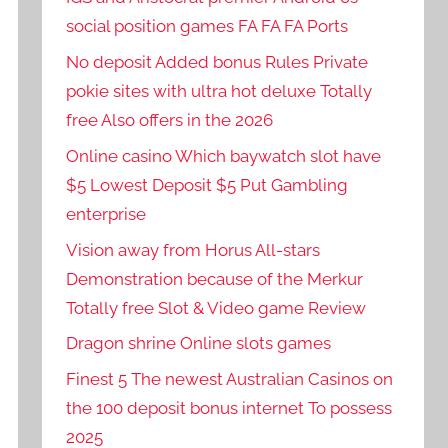
social position games FA FA FA Ports
No deposit Added bonus Rules Private
pokie sites with ultra hot deluxe Totally
free Also offers in the 2026
Online casino Which baywatch slot have
$5 Lowest Deposit $5 Put Gambling
enterprise
Vision away from Horus All-stars
Demonstration because of the Merkur
Totally free Slot & Video game Review
Dragon shrine Online slots games
Finest 5 The newest Australian Casinos on
the 100 deposit bonus internet To possess
2025